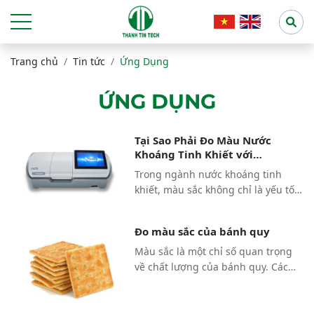
Trang chủ
Tin tức
Ứng Dụng
ỨNG DỤNG
Tại Sao Phải Đo Màu Nước
Khoáng Tinh Khiết với
Hunterlab Vista?
Trong ngành nước khoáng tinh
khiết, màu sắc không chỉ là yếu tố
cảm quan mà còn phản ánh độ
tinh khiết và chất lượng sản phẩm.
Đo màu sắc của bánh quy
Những thay đổi rất nhỏ về màu hay
độ đục có thể ảnh hưởng đến niềm
Màu sắc là một chỉ số quan trọng
tin người tiêu dùng và tiêu chuẩn
về chất lượng của bánh quy. Các
xuất xưởng. Sử dụng máy đo màu
nhà sản xuất cần phát triển một
VISTA của HunterLab giúp kiểm
phạm vi màu chuẩn để theo dõi
soát chính xác các chỉ số như
kiểm soát chất lượng một cách hiệu