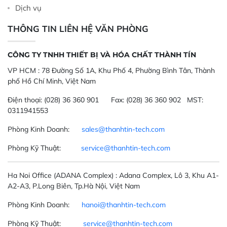
Dịch vụ
THÔNG TIN LIÊN HỆ VĂN PHÒNG
CÔNG TY TNHH THIẾT BỊ VÀ HÓA CHẤT THÀNH TÍN
VP HCM :
78 Đường Số 1A, Khu Phố 4, Phường Bình Tân, Thành
phố Hồ Chí Minh, Việt Nam
Điện thoại:
(028) 36 360 901
Fax:
(028) 36 360 902 MST:
0311941553
Phòng Kinh Doanh:
sales@thanhtin-tech.com
Phòng Kỹ Thuật:
service@thanhtin-tech.com
Ha Noi Office
(ADANA Complex)
: Adana Complex, Lô 3, Khu A1-
A2-A3, P.Long Biên, Tp.Hà Nội, Việt Nam
Phòng Kinh Doanh:
hanoi@thanhtin-tech.com
Phòng Kỹ Thuật:
service@thanhtin-tech.com