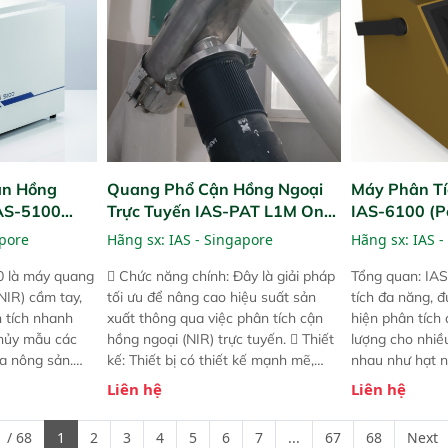
 năng mới.
phẩm, nông sản,..
nghiệp.
ận Hồng
Quang Phổ Cận Hồng Ngoại
Máy Phân Tí
IAS-5100
Trực Tuyến IAS-PAT L1M On-
IAS-6100 (P
lyzer)
Line NIR
Analyzer)
apore
Hãng sx:
IAS - Singapore
Hãng sx:
IAS -
0 là máy quang
 Chức năng chính: Đây là giải pháp
Tổng quan: IAS
NIR) cầm tay,
tối ưu để nâng cao hiệu suất sản
tích đa năng, đ
n tích nhanh
xuất thông qua việc phân tích cận
hiện phân tích 
hủy mẫu các
hồng ngoại (NIR) trực tuyến.  Thiết
lượng cho nhi
ủa nông sản.
kế: Thiết bị có thiết kế mạnh mẽ,
nhau như hạt n
t bị linh hoạt
mô-đun hóa, hỗ trợ tản nhiệt tăng
chất lỏng. Thiế
Liên hệ
Liên hệ
hác nhau như
cường và đã qua kiểm tra áp suất
kỳ ai cũng có t
ong xưởng sản
nghiêm ngặt.  Cam kết: Mang lại
đa thành phần 
 / 68
1
2
3
4
5
6
7
...
67
68
Next
goài đồng
khả năng theo dõi thông số theo
đơn giản, mọi l