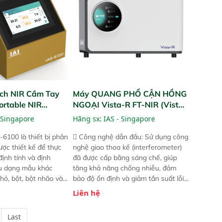
ch NIR Cầm Tay
Máy QUANG PHỔ CẬN HỒNG
ortable NIR
NGOẠI Vista-R FT-NIR (Vista-
R FT-NIR Analyzer)
 Singapore
Hãng sx:
IAS - Singapore
-6100 là thiết bị phân
 Công nghệ dẫn đầu: Sử dụng công
ược thiết kế để thực
nghệ giao thoa kế (interferometer)
định tính và định
đã được cấp bằng sáng chế, giúp
ều dạng mẫu khác
tăng khả năng chống nhiễu, đảm
hỏ, bột, bột nhão và
bảo độ ổn định và giảm tần suất lỗi.
t bị này cho phép bất
 Phạm vi ứng dụng rộng: Đáp ứng
Liên hệ
hể thực hiện phân tích
nhu cầu kiểm tra đa dạng mẫu mã
chỉ với một nút bấm
và thông số trong nhiều ngành công
Last
úc, mọi nơi. Chuyên
nghiệp khác nhau.  Độ nhạy cao: