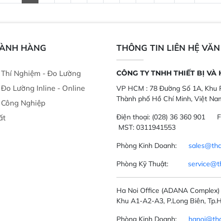
thời gian thực và trực quan hóa dữ
dùng : phân tí
liệu để tăng chỉ số ROI cho doanh
thức ăn chăn nu
nghiệp.
phẩm, nông sản
GÀNH HÀNG
THÔNG TIN LIÊN HỆ VĂ
ị Thí Nghiệm - Đo Lường
CÔNG TY TNHH THIẾT BỊ VÀ
ị Đo Lường Inline - Online
VP HCM :
78 Đường Số 1A, Khu P
Thành phố Hồ Chí Minh, Việt Na
ị Công Nghiệp
Điện thoại:
(028) 36 360 901
F
ất
MST: 0311941553
Phòng Kinh Doanh:
sales@tha
Phòng Kỹ Thuật:
service@t
Ha Noi Office
(ADANA Complex)
Khu A1-A2-A3, P.Long Biên, Tp.H
Phòng Kinh Doanh:
hanoi@tha