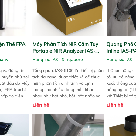
ện Thế FPA
Máy Phân Tích NIR Cầm Tay
Quang Phổ 
Portable NIR Analyzer IAS-
Inline IAS-
6100
NIR
many
Hãng sx:
IAS - Singapore
Hãng sx:
IAS -
 và đáng tin
Tổng quan: IAS-6100 là thiết bị phân
 Chức năng ch
a huyền phù sợi
tích đa năng, được thiết kế để thực
tối ưu để nâng
 Bắt đầu đo Máy
hiện phân tích định tính và định
xuất thông qua
ợi FPA touch!
lượng cho nhiều dạng mẫu khác
hồng ngoại (NIR
pháp đo điện
nhau như hạt nhỏ, bột, bột nhão và
kế: Thiết bị có
ng minh với sự
chất lỏng. Thiết bị này cho phép bất
mô-đun hóa, hỗ
Liên hệ
Liên hệ
ong thao tác và
kỳ ai cũng có thể thực hiện phân tích
cường và đã qu
iên bản FPA
đa thành phần chỉ với một nút bấm
nghiêm ngặt. 
i các phiên
đơn giản, mọi lúc, mọi nơi. Chuyên
khả năng theo 
! nhỏ hơn và
dùng : phân tích mẫu nguyên liệu
thời gian thực 
g thời được
thức ăn chăn nuôi, nguyên liệu thực
liệu để tăng c