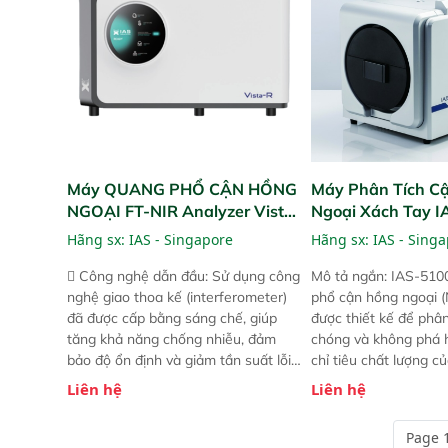
nâng cấp với các tính năng mới.
nâng cấp với các tính
Máy QUANG PHỔ CẬN HỒNG
Máy Phân Tích C
NGOẠI FT-NIR Analyzer Vista-
Ngoại Xách Tay 
R
(Portable NIR Ana
Hãng sx:
IAS - Singapore
Hãng sx:
IAS - Sing
 Công nghệ dẫn đầu: Sử dụng công
Mô tả ngắn: IAS-510
nghệ giao thoa kế (interferometer)
phổ cận hồng ngoại (
đã được cấp bằng sáng chế, giúp
được thiết kế để phâ
tăng khả năng chống nhiễu, đảm
chóng và không phá 
bảo độ ổn định và giảm tần suất lỗi.
chỉ tiêu chất lượng c
 Phạm vi ứng dụng rộng: Đáp ứng
Phạm vi sử dụng: Thiế
Liên hệ
Liên hệ
nhu cầu kiểm tra đa dạng mẫu mã
cho nhiều kịch bản k
và thông số trong nhiều ngành công
tại điểm thu mua, tr
Page 1
nghiệp khác nhau.  Độ nhạy cao:
xuất hoặc trực tiếp n