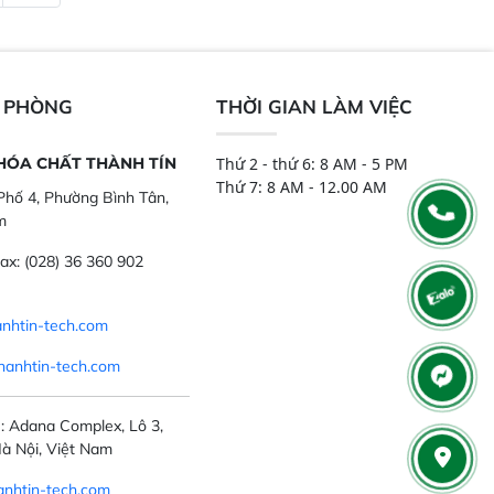
ch mẫu nguyên liệu
Trang bị đầu dò InGaAs độ nhạy
ôi, nguyên liệu thực
cao, cung cấp phản hồi phổ tuyến
,..
tính đầy đủ, đảm bảo độ chính xác
và khả năng lặp lại tối ưu.
N PHÒNG
THỜI GIAN LÀM VIỆC
 HÓA CHẤT THÀNH TÍN
Thứ 2 - thứ 6: 8 AM - 5 PM
Thứ 7: 8 AM - 12.00 AM
hố 4, Phường Bình Tân,
m
ax:
(028) 36 360 902
nhtin-tech.com
hanhtin-tech.com
: Adana Complex, Lô 3,
à Nội, Việt Nam
nhtin-tech.com