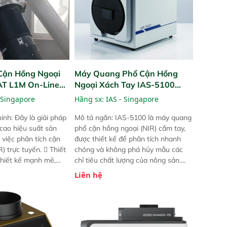
Cận Hồng Ngoại
Máy Quang Phổ Cận Hồng
PAT L1M On-Line
Ngoại Xách Tay IAS-5100
Portable NIR Analyzer
 Singapore
Hãng sx:
IAS - Singapore
ính: Đây là giải pháp
Mô tả ngắn: IAS-5100 là máy quang
 cao hiệu suất sản
phổ cận hồng ngoại (NIR) cầm tay,
 việc phân tích cận
được thiết kế để phân tích nhanh
) trực tuyến.  Thiết
chóng và không phá hủy mẫu các
 thiết kế mạnh mẽ,
chỉ tiêu chất lượng của nông sản.
 trợ tản nhiệt tăng
Phạm vi sử dụng: Thiết bị linh hoạt
Liên hệ
a kiểm tra áp suất
cho nhiều kịch bản khác nhau như
 Cam kết: Mang lại
tại điểm thu mua, trong xưởng sản
dõi thông số theo
xuất hoặc trực tiếp ngoài đồng
và trực quan hóa dữ
ruộng.
hỉ số ROI cho doanh