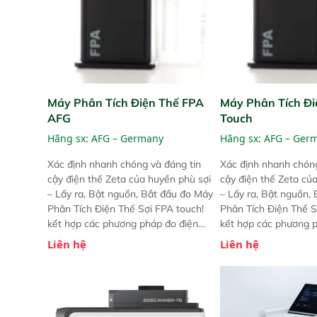
Máy Phân Tích Điện Thế FPA
Máy Phân Tích Đi
AFG
Touch
Hãng sx:
AFG – Germany
Hãng sx:
AFG – Ger
Xác định nhanh chóng và đáng tin
Xác định nhanh chóng
cậy điện thế Zeta của huyền phù sợi
cậy điện thế Zeta củ
– Lấy ra, Bật nguồn, Bắt đầu đo Máy
– Lấy ra, Bật nguồn,
Phân Tích Điện Thế Sợi FPA touch!
Phân Tích Điện Thế S
kết hợp các phương pháp đo điện
kết hợp các phương 
thế Zeta đã được chứng minh với sự
thế Zeta đã được chứ
Liên hệ
Liên hệ
đơn giản tuyệt vời trong thao tác và
đơn giản tuyệt vời tr
vận hành của các phiên bản FPA
vận hành của các ph
trước đó. Nhưng so với các phiên
trước đó. Nhưng so vớ
bản trước, FPA touch! nhỏ hơn và
bản trước, FPA touch
nhẹ hơn đáng kể, đồng thời được
nhẹ hơn đáng kể, đồn