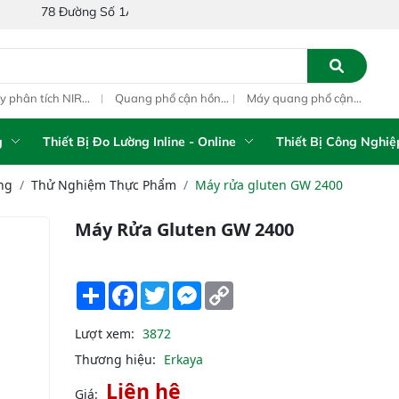
ường Số 1A, Khu Phố 4, Phường Bình Tân, Thành phố Hồ Chí Minh, Vi
ang phổ cận hồng
Máy quang phổ cận
Máy QUANG PHỔ
Máy
ại inline IAS-PAT
hồng ngoại xách tay
CẬN HỒNG NGOẠI
hồn
M On-Line NIR
IAS-5100 Portable
FT-NIR Analyzer
IAS
NIR Analyzer
Vista-R
NIR
g
Thiết Bị Đo Lường Inline - Online
Thiết Bị Công Nghiệ
ng
Thử Nghiệm Thực Phẩm
Máy rửa gluten GW 2400
Máy Rửa Gluten GW 2400
Share
Facebook
Twitter
Messenger
Copy
Link
Lượt xem:
3872
Thương hiệu:
Erkaya
Liên hệ
Giá: