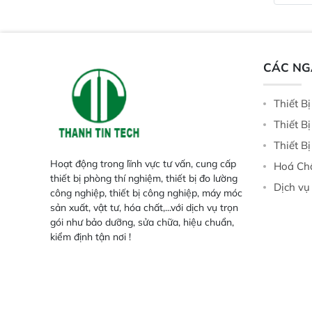
Trang bị đầu dò InGaAs độ nhạy
ruộng.
cao, cung cấp phản hồi phổ tuyến
tính đầy đủ, đảm bảo độ chính xác
và khả năng lặp lại tối ưu.
CÁC N
Thiết B
Thiết B
Thiết B
Hoạt động trong lĩnh vực tư vấn, cung cấp
Hoá Ch
thiết bị phòng thí nghiệm, thiết bị đo lường
Dịch vụ
công nghiệp, thiết bị công nghiệp, máy móc
sản xuất, vật tư, hóa chất,...với dịch vụ trọn
gói như bảo dưỡng, sửa chữa, hiệu chuẩn,
kiểm định tận nơi !