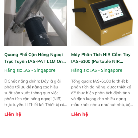
phản hồi phổ tuyến tính đầy đủ,
đảm bảo độ chính xác và khả
năng lặp lại tối ưu.
Quang Phổ Cận Hồng Ngoại
Máy Phân Tích NIR Cầm Tay
Trực Tuyến IAS-PAT L1M On-
IAS-6100 (Portable NIR
Line NIR
Analyzer)
Hãng sx:
IAS - Singapore
Hãng sx:
IAS - Singapore
 Chức năng chính: Đây là giải
Tổng quan: IAS-6100 là thiết bị
pháp tối ưu để nâng cao hiệu
phân tích đa năng, được thiết kế
suất sản xuất thông qua việc
để thực hiện phân tích định tính
phân tích cận hồng ngoại (NIR)
và định lượng cho nhiều dạng
trực tuyến.  Thiết kế: Thiết bị có
mẫu khác nhau như hạt nhỏ, bột,
thiết kế mạnh mẽ, mô-đun hóa,
bột nhão và chất lỏng. Thiết bị
Liên hệ
Liên hệ
hỗ trợ tản nhiệt tăng cường và đã
này cho phép bất kỳ ai cũng có
qua kiểm tra áp suất nghiêm
thể thực hiện phân tích đa thành
ngặt.  Cam kết: Mang lại khả
phần chỉ với một nút bấm đơn
năng theo dõi thông số theo thời
giản, mọi lúc, mọi nơi. Chuyên