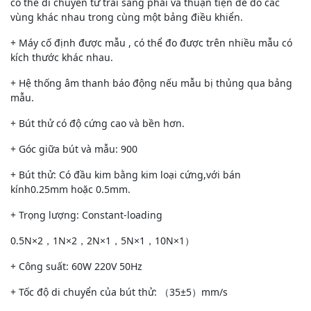
có thể di chuyển từ trái sang phải và thuận tiện để đo các
vùng khác nhau trong cùng một bảng điều khiển.
+ Máy cố định được mẫu , có thể đo được trên nhiều mẫu có
kích thước khác nhau.
+ Hệ thống âm thanh báo động nếu mẫu bị thủng qua bảng
mẫu.
+ Bút thử có độ cứng cao và bền hơn.
+ Góc giữa bút và mẫu: 900
+ Bút thử: Có đầu kim bằng kim loại cứng,với bán
kính0.25mm hoặc 0.5mm.
+ Trọng lượng: Constant-loading
0.5N×2，1N×2，2N×1，5N×1，10N×1）
+ Công suất: 60W 220V 50Hz
+ Tốc độ di chuyển của bút thử: （35±5）mm/s