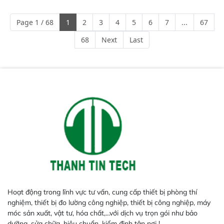
mã và thông số trong nhiều
ngành công nghiệp khác nhau. 
Page 1 / 68
1
2
3
4
5
6
7
...
67
Độ nhạy cao: Trang bị đầu dò
InGaAs độ nhạy cao, cung cấp
68
Next
Last
phản hồi phổ tuyến tính đầy đủ,
đảm bảo độ chính xác và khả
năng lặp lại tối ưu.
Hoạt động trong lĩnh vực tư vấn, cung cấp thiết bị phòng thí
nghiệm, thiết bị đo lường công nghiệp, thiết bị công nghiệp, máy
móc sản xuất, vật tư, hóa chất,...với dịch vụ trọn gói như bảo
dưỡng, sửa chữa, hiệu chuẩn, kiểm định tận nơi !