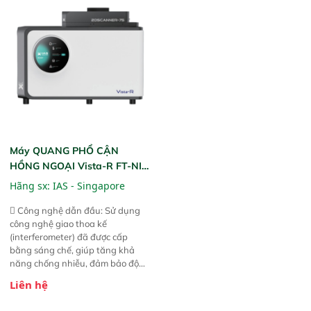
gian thực và trực quan hóa dữ
dùng : phân tích mẫu nguyên liệu
liệu để tăng chỉ số ROI cho doanh
thức ăn chăn nuôi, nguyên liệu
nghiệp.
thực phẩm, nông sản,..
Máy QUANG PHỔ CẬN
HỒNG NGOẠI Vista-R FT-NIR
(Vista-R FT-NIR Analyzer)
Hãng sx:
IAS - Singapore
 Công nghệ dẫn đầu: Sử dụng
công nghệ giao thoa kế
(interferometer) đã được cấp
bằng sáng chế, giúp tăng khả
năng chống nhiễu, đảm bảo độ
ổn định và giảm tần suất lỗi. 
Liên hệ
Phạm vi ứng dụng rộng: Đáp ứng
nhu cầu kiểm tra đa dạng mẫu