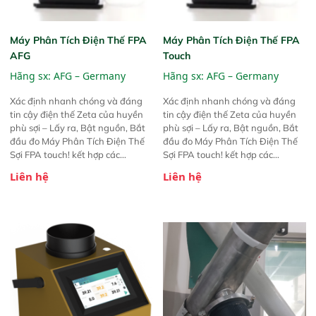
Máy Phân Tích Điện Thế FPA
Máy Phân Tích Điện Thế FPA
AFG
Touch
Hãng sx:
AFG – Germany
Hãng sx:
AFG – Germany
Xác định nhanh chóng và đáng
Xác định nhanh chóng và đáng
tin cậy điện thế Zeta của huyền
tin cậy điện thế Zeta của huyền
phù sợi – Lấy ra, Bật nguồn, Bắt
phù sợi – Lấy ra, Bật nguồn, Bắt
đầu đo Máy Phân Tích Điện Thế
đầu đo Máy Phân Tích Điện Thế
Sợi FPA touch! kết hợp các
Sợi FPA touch! kết hợp các
phương pháp đo điện thế Zeta đã
phương pháp đo điện thế Zeta đã
Liên hệ
Liên hệ
được chứng minh với sự đơn giản
được chứng minh với sự đơn giản
tuyệt vời trong thao tác và vận
tuyệt vời trong thao tác và vận
hành của các phiên bản FPA
hành của các phiên bản FPA
trước đó. Nhưng so với các phiên
trước đó. Nhưng so với các phiên
bản trước, FPA touch! nhỏ hơn và
bản trước, FPA touch! nhỏ hơn và
nhẹ hơn đáng kể, đồng thời được
nhẹ hơn đáng kể, đồng thời được
nâng cấp với các tính năng mới.
nâng cấp với các tính năng mới.