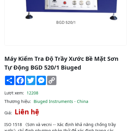
Máy Kiểm Tra Độ Trầy Xước Bề Mặt Sơn
Tự Động BGD 520/1 Biuged
Share
Facebook
Twitter
Messenger
Copy
Link
Lượt xem:
12208
Thương hiệu:
Biuged Instruments - China
Liên hệ
Giá:
ISO 1518 《Sơn và vecni -- Xác định khả năng chống trầy
xước》chỉ định phương pháp thử để xác định trong các