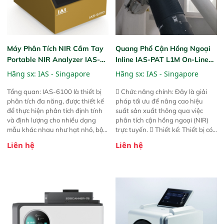
Máy Phân Tích NIR Cầm Tay
Quang Phổ Cận Hồng Ngoại
Portable NIR Analyzer IAS-
Inline IAS-PAT L1M On-Line
6100
NIR
Hãng sx:
IAS - Singapore
Hãng sx:
IAS - Singapore
Tổng quan: IAS-6100 là thiết bị
 Chức năng chính: Đây là giải
phân tích đa năng, được thiết kế
pháp tối ưu để nâng cao hiệu
để thực hiện phân tích định tính
suất sản xuất thông qua việc
và định lượng cho nhiều dạng
phân tích cận hồng ngoại (NIR)
mẫu khác nhau như hạt nhỏ, bột,
trực tuyến.  Thiết kế: Thiết bị có
bột nhão và chất lỏng. Thiết bị
thiết kế mạnh mẽ, mô-đun hóa,
Liên hệ
Liên hệ
này cho phép bất kỳ ai cũng có
hỗ trợ tản nhiệt tăng cường và đã
thể thực hiện phân tích đa thành
qua kiểm tra áp suất nghiêm
phần chỉ với một nút bấm đơn
ngặt.  Cam kết: Mang lại khả
giản, mọi lúc, mọi nơi. Chuyên
năng theo dõi thông số theo thời
dùng : phân tích mẫu nguyên liệu
gian thực và trực quan hóa dữ
thức ăn chăn nuôi, nguyên liệu
liệu để tăng chỉ số ROI cho doanh
thực phẩm, nông sản,..
nghiệp.