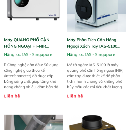
Máy QUANG PHỔ CẬN
Máy Phân Tích Cận Hồng
HỒNG NGOẠI FT-NIR
Ngoại Xách Tay IAS-5100
Analyzer Vista-R
(Portable NIR Analyzer)
Hãng sx:
IAS - Singapore
Hãng sx:
IAS - Singapore
 Công nghệ dẫn đầu: Sử dụng
Mô tả ngắn: IAS-5100 là máy
công nghệ giao thoa kế
quang phổ cận hồng ngoại (NIR)
(interferometer) đã được cấp
cầm tay, được thiết kế để phân
bằng sáng chế, giúp tăng khả
tích nhanh chóng và không phá
năng chống nhiễu, đảm bảo độ
hủy mẫu các chỉ tiêu chất lượng
ổn định và giảm tần suất lỗi. 
của nông sản. Phạm vi sử dụng:
Liên hệ
Liên hệ
Phạm vi ứng dụng rộng: Đáp ứng
Thiết bị linh hoạt cho nhiều kịch
nhu cầu kiểm tra đa dạng mẫu
bản khác nhau như tại điểm thu
mã và thông số trong nhiều
mua, trong xưởng sản xuất hoặc
ngành công nghiệp khác nhau. 
trực tiếp ngoài đồng ruộng.
Độ nhạy cao: Trang bị đầu dò
InGaAs độ nhạy cao, cung cấp