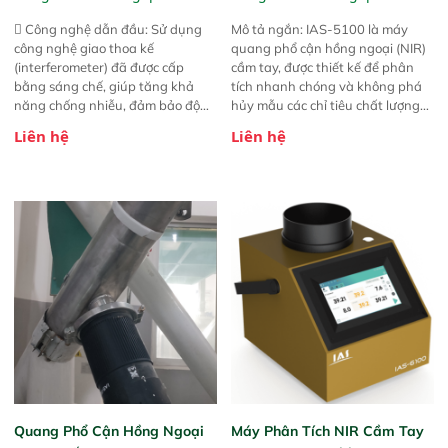
 Công nghệ dẫn đầu: Sử dụng
Mô tả ngắn: IAS-5100 là máy
công nghệ giao thoa kế
quang phổ cận hồng ngoại (NIR)
(interferometer) đã được cấp
cầm tay, được thiết kế để phân
bằng sáng chế, giúp tăng khả
tích nhanh chóng và không phá
năng chống nhiễu, đảm bảo độ
hủy mẫu các chỉ tiêu chất lượng
ổn định và giảm tần suất lỗi. 
của nông sản. Phạm vi sử dụng:
Liên hệ
Liên hệ
Phạm vi ứng dụng rộng: Đáp ứng
Thiết bị linh hoạt cho nhiều kịch
nhu cầu kiểm tra đa dạng mẫu
bản khác nhau như tại điểm thu
mã và thông số trong nhiều
mua, trong xưởng sản xuất hoặc
ngành công nghiệp khác nhau. 
trực tiếp ngoài đồng ruộng.
Độ nhạy cao: Trang bị đầu dò
InGaAs độ nhạy cao, cung cấp
phản hồi phổ tuyến tính đầy đủ,
đảm bảo độ chính xác và khả
năng lặp lại tối ưu.
Quang Phổ Cận Hồng Ngoại
Máy Phân Tích NIR Cầm Tay