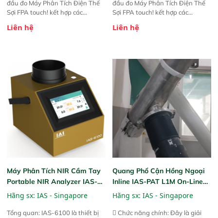
đầu đo Máy Phân Tích Điện Thế
đầu đo Máy Phân Tích Điện Thế
Sợi FPA touch! kết hợp các
Sợi FPA touch! kết hợp các
phương pháp đo điện thế Zeta đã
phương pháp đo điện thế Zeta đã
Liên hệ
Liên hệ
được chứng minh với sự đơn giản
được chứng minh với sự đơn giản
tuyệt vời trong thao tác và vận
tuyệt vời trong thao tác và vận
hành của các phiên bản FPA
hành của các phiên bản FPA
trước đó. Nhưng so với các phiên
trước đó. Nhưng so với các phiên
bản trước, FPA touch! nhỏ hơn và
bản trước, FPA touch! nhỏ hơn và
nhẹ hơn đáng kể, đồng thời được
nhẹ hơn đáng kể, đồng thời được
nâng cấp với các tính năng mới.
nâng cấp với các tính năng mới.
Máy Phân Tích NIR Cầm Tay
Quang Phổ Cận Hồng Ngoại
Portable NIR Analyzer IAS-
Inline IAS-PAT L1M On-Line
6100
NIR
Hãng sx:
IAS - Singapore
Hãng sx:
IAS - Singapore
Tổng quan: IAS-6100 là thiết bị
 Chức năng chính: Đây là giải