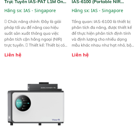
Trực Tuyến IAS-PAT L1M On-
IAS-6100 (Portable NIR
Line NIR
Analyzer)
Hãng sx:
IAS - Singapore
Hãng sx:
IAS - Singapore
 Chức năng chính: Đây là giải
Tổng quan: IAS-6100 là thiết bị
pháp tối ưu để nâng cao hiệu
phân tích đa năng, được thiết kế
suất sản xuất thông qua việc
để thực hiện phân tích định tính
phân tích cận hồng ngoại (NIR)
và định lượng cho nhiều dạng
trực tuyến.  Thiết kế: Thiết bị có
mẫu khác nhau như hạt nhỏ, bột,
thiết kế mạnh mẽ, mô-đun hóa,
bột nhão và chất lỏng. Thiết bị
Liên hệ
Liên hệ
hỗ trợ tản nhiệt tăng cường và đã
này cho phép bất kỳ ai cũng có
qua kiểm tra áp suất nghiêm
thể thực hiện phân tích đa thành
ngặt.  Cam kết: Mang lại khả
phần chỉ với một nút bấm đơn
năng theo dõi thông số theo thời
giản, mọi lúc, mọi nơi. Chuyên
gian thực và trực quan hóa dữ
dùng : phân tích mẫu nguyên liệu
liệu để tăng chỉ số ROI cho doanh
thức ăn chăn nuôi, nguyên liệu
nghiệp.
thực phẩm, nông sản,..