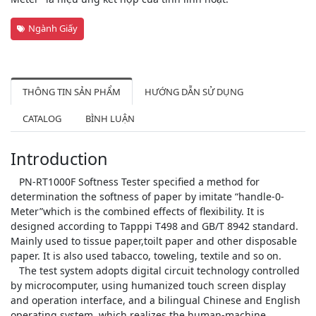
Ngành Giấy
THÔNG TIN SẢN PHẨM
HƯỚNG DẪN SỬ DỤNG
CATALOG
BÌNH LUẬN
Introduction
PN-RT1000F Softness Tester specified a method for
determination the softness of paper by imitate “handle-0-
Meter”which is the combined effects of flexibility. It is
designed according to Tapppi T498 and GB/T 8942 standard.
Mainly used to tissue paper,toilt paper and other disposable
paper. It is also used tabacco, toweling, textile and so on.
The test system adopts digital circuit technology controlled
by microcomputer, using humanized touch screen display
and operation interface, and a bilingual Chinese and English
operating system, which realizes the human-machine