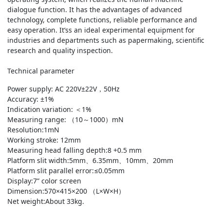
dialogue function. It has the advantages of advanced
technology, complete functions, reliable performance and
easy operation. It’ss an ideal experimental equipment for
industries and departments such as papermaking, scientific
research and quality inspection.
Technical parameter
Power supply: AC 220V±22V，50Hz
Accuracy: ±1%
Indication variation: ＜1%
Measuring range: （10～1000）mN
Resolution:1mN
Working stroke: 12mm
Measuring head falling depth:8 +0.5 mm
Platform slit width:5mm、6.35mm、10mm、20mm
Platform slit parallel error:≤0.05mm
Display:7” color screen
Dimension:570×415×200 （L×W×H）
Net weight:About 33kg.