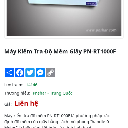
Máy Kiểm Tra Độ Mềm Giấy PN-RT1000F
Share
Facebook
Twitter
Messenger
Copy
Link
Lượt xem:
14146
Thương hiệu:
Pnshar - Trung Quốc
Liên hệ
Giá:
Máy kiểm tra độ mềm PN-RT1000F là phương pháp xác
định độ mềm của giấy bằng cách mô phỏng “handle-0-
Meter” là hiệu ứng kết hợp của tính linh hoạt.