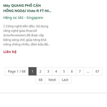
Máy QUANG PHỔ CẬN
HỒNG NGOẠI Vista-R FT-NIR
(Vista-R FT-NIR Analyzer)
Hãng sx:
IAS - Singapore
 Công nghệ dẫn đầu: Sử dụng
công nghệ giao thoa kế
(interferometer) đã được cấp
bằng sáng chế, giúp tăng khả
năng chống nhiễu, đảm bảo độ
ổn định và giảm tần suất lỗi. 
Liên hệ
Phạm vi ứng dụng rộng: Đáp ứng
nhu cầu kiểm tra đa dạng mẫu
mã và thông số trong nhiều
ngành công nghiệp khác nhau. 
Page 1 / 68
1
2
3
4
5
6
7
...
67
Độ nhạy cao: Trang bị đầu dò
InGaAs độ nhạy cao, cung cấp
68
Next
Last
phản hồi phổ tuyến tính đầy đủ,
đảm bảo độ chính xác và khả
năng lặp lại tối ưu.