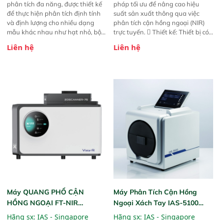
phân tích đa năng, được thiết kế
pháp tối ưu để nâng cao hiệu
để thực hiện phân tích định tính
suất sản xuất thông qua việc
và định lượng cho nhiều dạng
phân tích cận hồng ngoại (NIR)
mẫu khác nhau như hạt nhỏ, bột,
trực tuyến.  Thiết kế: Thiết bị có
bột nhão và chất lỏng. Thiết bị
thiết kế mạnh mẽ, mô-đun hóa,
Liên hệ
Liên hệ
này cho phép bất kỳ ai cũng có
hỗ trợ tản nhiệt tăng cường và đã
thể thực hiện phân tích đa thành
qua kiểm tra áp suất nghiêm
phần chỉ với một nút bấm đơn
ngặt.  Cam kết: Mang lại khả
giản, mọi lúc, mọi nơi. Chuyên
năng theo dõi thông số theo thời
dùng : phân tích mẫu nguyên liệu
gian thực và trực quan hóa dữ
thức ăn chăn nuôi, nguyên liệu
liệu để tăng chỉ số ROI cho doanh
thực phẩm, nông sản,..
nghiệp.
Máy QUANG PHỔ CẬN
Máy Phân Tích Cận Hồng
HỒNG NGOẠI FT-NIR
Ngoại Xách Tay IAS-5100
Analyzer Vista-R
(Portable NIR Analyzer)
Hãng sx:
IAS - Singapore
Hãng sx:
IAS - Singapore