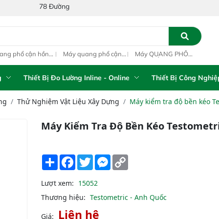
8 Đường Số 1A, Khu Phố 4, Phường Bình Tân, Thành phố Hồ Chí Minh
ang phổ cận hồng
Máy quang phổ cận
Máy QUANG PHỔ
Máy
ại inline IAS-PAT
hồng ngoại xách tay
CẬN HỒNG NGOẠI
hồn
M On-Line NIR
IAS-5100 Portable
FT-NIR Analyzer
IAS
NIR Analyzer
Vista-R
NIR
g
Thiết Bị Đo Lường Inline - Online
Thiết Bị Công Nghiệ
ng
Thử Nghiệm Vật Liệu Xây Dựng
Máy kiểm tra độ bền kéo T
Máy Kiểm Tra Độ Bền Kéo Testometri
Share
Facebook
Twitter
Messenger
Copy
Link
Lượt xem:
15052
Thương hiệu:
Testometric - Anh Quốc
Liên hệ
Giá: