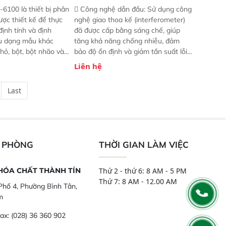
-6100 là thiết bị phân
 Công nghệ dẫn đầu: Sử dụng công
ược thiết kế để thực
nghệ giao thoa kế (interferometer)
định tính và định
đã được cấp bằng sáng chế, giúp
ều dạng mẫu khác
tăng khả năng chống nhiễu, đảm
hỏ, bột, bột nhão và
bảo độ ổn định và giảm tần suất lỗi.
t bị này cho phép bất
 Phạm vi ứng dụng rộng: Đáp ứng
Liên hệ
hể thực hiện phân tích
nhu cầu kiểm tra đa dạng mẫu mã
chỉ với một nút bấm
và thông số trong nhiều ngành công
Last
úc, mọi nơi. Chuyên
nghiệp khác nhau.  Độ nhạy cao:
ch mẫu nguyên liệu
Trang bị đầu dò InGaAs độ nhạy
ôi, nguyên liệu thực
cao, cung cấp phản hồi phổ tuyến
,..
tính đầy đủ, đảm bảo độ chính xác
và khả năng lặp lại tối ưu.
N PHÒNG
THỜI GIAN LÀM VIỆC
 HÓA CHẤT THÀNH TÍN
Thứ 2 - thứ 6: 8 AM - 5 PM
Thứ 7: 8 AM - 12.00 AM
hố 4, Phường Bình Tân,
m
ax:
(028) 36 360 902