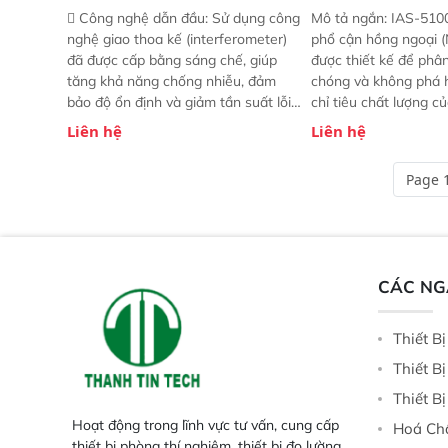
 Công nghệ dẫn đầu: Sử dụng công
Mô tả ngắn: IAS-510
nghệ giao thoa kế (interferometer)
phổ cận hồng ngoại (
đã được cấp bằng sáng chế, giúp
được thiết kế để phâ
tăng khả năng chống nhiễu, đảm
chóng và không phá 
bảo độ ổn định và giảm tần suất lỗi.
chỉ tiêu chất lượng c
 Phạm vi ứng dụng rộng: Đáp ứng
Phạm vi sử dụng: Thiế
Liên hệ
Liên hệ
nhu cầu kiểm tra đa dạng mẫu mã
cho nhiều kịch bản k
và thông số trong nhiều ngành công
tại điểm thu mua, tr
Page 1
nghiệp khác nhau.  Độ nhạy cao:
xuất hoặc trực tiếp n
Trang bị đầu dò InGaAs độ nhạy
ruộng.
cao, cung cấp phản hồi phổ tuyến
tính đầy đủ, đảm bảo độ chính xác
và khả năng lặp lại tối ưu.
CÁC N
Thiết B
Thiết B
Thiết B
Hoạt động trong lĩnh vực tư vấn, cung cấp
Hoá Ch
thiết bị phòng thí nghiệm, thiết bị đo lường