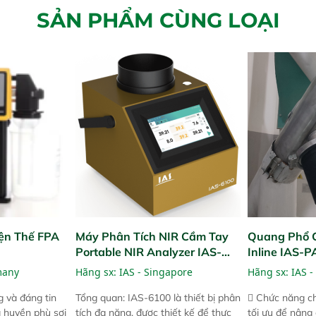
SẢN PHẨM CÙNG LOẠI
ện Thế FPA
Máy Phân Tích NIR Cầm Tay
Quang Phổ 
Portable NIR Analyzer IAS-
Inline IAS-
6100
NIR
many
Hãng sx:
IAS - Singapore
Hãng sx:
IAS -
 và đáng tin
Tổng quan: IAS-6100 là thiết bị phân
 Chức năng ch
a huyền phù sợi
tích đa năng, được thiết kế để thực
tối ưu để nâng