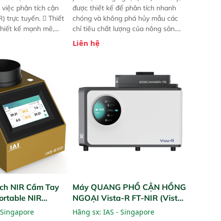
 việc phân tích cận
được thiết kế để phân tích nhanh
) trực tuyến.  Thiết
chóng và không phá hủy mẫu các
 thiết kế mạnh mẽ,
chỉ tiêu chất lượng của nông sản.
 trợ tản nhiệt tăng
Phạm vi sử dụng: Thiết bị linh hoạt
Liên hệ
a kiểm tra áp suất
cho nhiều kịch bản khác nhau như
 Cam kết: Mang lại
tại điểm thu mua, trong xưởng sản
dõi thông số theo
xuất hoặc trực tiếp ngoài đồng
và trực quan hóa dữ
ruộng.
hỉ số ROI cho doanh
ch NIR Cầm Tay
Máy QUANG PHỔ CẬN HỒNG
ortable NIR
NGOẠI Vista-R FT-NIR (Vista-
R FT-NIR Analyzer)
 Singapore
Hãng sx:
IAS - Singapore