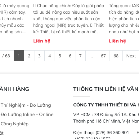
0 là máy quang
 Chức năng chính: Đây là giải pháp
Tổng quan: IAS
NIR) cầm tay,
tối ưu để nâng cao hiệu suất sản
tích đa năng, đ
n tích nhanh
xuất thông qua việc phân tích cận
hiện phân tích 
hủy mẫu các
hồng ngoại (NIR) trực tuyến.  Thiết
lượng cho nhi
ủa nông sản.
kế: Thiết bị có thiết kế mạnh mẽ,
nhau như hạt n
t bị linh hoạt
mô-đun hóa, hỗ trợ tản nhiệt tăng
chất lỏng. Thiế
Liên hệ
Liên hệ
hác nhau như
cường và đã qua kiểm tra áp suất
kỳ ai cũng có t
ong xưởng sản
nghiêm ngặt.  Cam kết: Mang lại
đa thành phần 
 / 68
1
2
3
4
5
6
7
...
67
68
Next
goài đồng
khả năng theo dõi thông số theo
đơn giản, mọi l
thời gian thực và trực quan hóa dữ
dùng : phân tí
liệu để tăng chỉ số ROI cho doanh
thức ăn chăn nu
nghiệp.
phẩm, nông sản
GÀNH HÀNG
THÔNG TIN LIÊN HỆ VĂ
ị Thí Nghiệm - Đo Lường
CÔNG TY TNHH THIẾT BỊ VÀ
ị Đo Lường Inline - Online
VP HCM :
78 Đường Số 1A, Khu P
Thành phố Hồ Chí Minh, Việt Na
ị Công Nghiệp
Điện thoại:
(028) 36 360 901
F
ất
MST: 0311941553