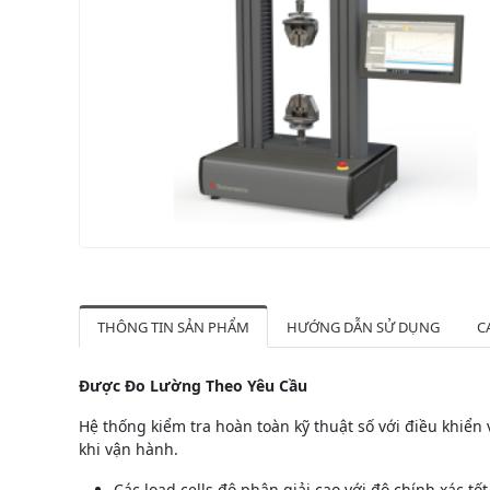
THÔNG TIN SẢN PHẨM
HƯỚNG DẪN SỬ DỤNG
C
Được Đo Lường Theo Yêu Cầu
Hệ thống kiểm tra hoàn toàn kỹ thuật số với điều khiể
khi vận hành.
Các load cells độ phân giải cao với độ chính xác t