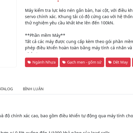
Máy kiểm tra lực kéo nén gắn bàn, hai cột, với điều 
servo chính xác. Khung tải có độ cứng cao với hệ th
thử nghiệm yêu cầu khắt khe lên đến 100kN.
**Phần mềm Máy**
Tất cả các máy được cung cấp kèm theo gói phần mềm 
phép điều khiển hoàn toàn bằng máy tính cá nhân và 
phức tạp.
Ngành Nhựa
Gạch men - gốm sứ
Dệt May
ATALOG
BÌNH LUẬN
n và độ chính xác cao, bao gồm điều khiển tự động qua máy tính c
ốt hơn +/-0.5% xuống đến 1/1000 khả năng của load cells.