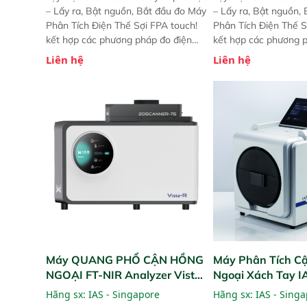
– Lấy ra, Bật nguồn, Bắt đầu đo Máy
– Lấy ra, Bật nguồn,
Phân Tích Điện Thế Sợi FPA touch!
Phân Tích Điện Thế S
kết hợp các phương pháp đo điện
kết hợp các phương 
thế Zeta đã được chứng minh với sự
thế Zeta đã được chứ
Liên hệ
Liên hệ
đơn giản tuyệt vời trong thao tác và
đơn giản tuyệt vời tr
vận hành của các phiên bản FPA
vận hành của các ph
trước đó. Nhưng so với các phiên
trước đó. Nhưng so vớ
bản trước, FPA touch! nhỏ hơn và
bản trước, FPA touch
nhẹ hơn đáng kể, đồng thời được
nhẹ hơn đáng kể, đồn
nâng cấp với các tính năng mới.
nâng cấp với các tính
Máy QUANG PHỔ CẬN HỒNG
Máy Phân Tích C
NGOẠI FT-NIR Analyzer Vista-
Ngoại Xách Tay 
R
(Portable NIR Ana
Hãng sx:
IAS - Singapore
Hãng sx:
IAS - Sing