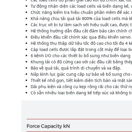
Tự động nhận diện các load cells và biến dạng kế, 
Chức năng kiểm tra hiệu chuẩn phần mềm để xác m
Khả năng chịu tải quá tải 800% của load cells mà k
Các trục vít bi tự làm sạch với hiệu suất cao, được 
Hệ thống hướng dẫn đầu cắt đảm bảo căn chỉnh c
Điều khiển đầu cắt chính xác qua điều khiển servo 
Hệ thống thu thập dữ liệu tốc độ cao cho tối đa 4 
Cáp load cells được lắp đặt trong cột máy để loại 
6 kênh I/O cho các thiết bị bổ sung như biến dạng k
Khung tải có độ cứng cao với các đầu cắt bằng thép
Bảo vệ quá tải, quá trình di chuyển và va đập.
Nắp kính lục giác cung cấp sự bảo vệ bổ sung cho c
Thiết kế nhỏ gọn, tiết kiệm diện tích bàn và mặt sà
Dải phụ kiện và công cụ kẹp rộng rãi cho các thử ng
Có sẵn nhiều loại biến dạng kế tiếp xúc và không t