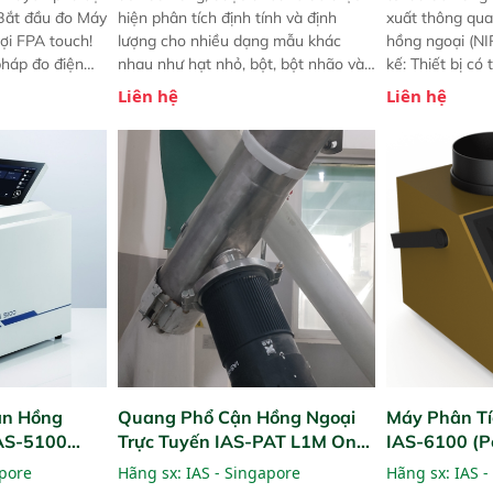
 Bắt đầu đo Máy
hiện phân tích định tính và định
xuất thông qua
ợi FPA touch!
lượng cho nhiều dạng mẫu khác
hồng ngoại (NIR
pháp đo điện
nhau như hạt nhỏ, bột, bột nhão và
kế: Thiết bị có
ng minh với sự
chất lỏng. Thiết bị này cho phép bất
mô-đun hóa, hỗ
Liên hệ
Liên hệ
ong thao tác và
kỳ ai cũng có thể thực hiện phân tích
cường và đã qu
iên bản FPA
đa thành phần chỉ với một nút bấm
nghiêm ngặt. 
i các phiên
đơn giản, mọi lúc, mọi nơi. Chuyên
khả năng theo 
! nhỏ hơn và
dùng : phân tích mẫu nguyên liệu
thời gian thực 
g thời được
thức ăn chăn nuôi, nguyên liệu thực
liệu để tăng c
 năng mới.
phẩm, nông sản,..
nghiệp.
ận Hồng
Quang Phổ Cận Hồng Ngoại
Máy Phân Tí
IAS-5100
Trực Tuyến IAS-PAT L1M On-
IAS-6100 (P
lyzer)
Line NIR
Analyzer)
apore
Hãng sx:
IAS - Singapore
Hãng sx:
IAS -