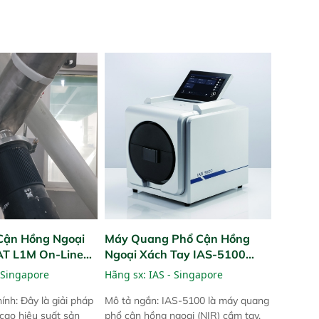
Cận Hồng Ngoại
Máy Quang Phổ Cận Hồng
PAT L1M On-Line
Ngoại Xách Tay IAS-5100
Portable NIR Analyzer
 Singapore
Hãng sx:
IAS - Singapore
ính: Đây là giải pháp
Mô tả ngắn: IAS-5100 là máy quang
 cao hiệu suất sản
phổ cận hồng ngoại (NIR) cầm tay,