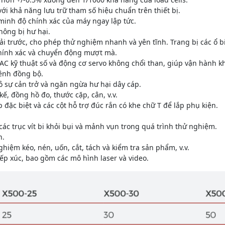
với khả năng lưu trữ tham số hiệu chuẩn trên thiết bị.
inh độ chính xác của máy ngay lập tức.
hông bị hư hại.
tải trước, cho phép thử nghiệm nhanh và yên tĩnh. Trang bị các ổ bi 
hính xác và chuyển động mượt mà.
AC kỹ thuật số và động cơ servo không chổi than, giúp vận hành kh
kênh đồng bộ.
bỏ sự cản trở và ngăn ngừa hư hại dây cáp.
ế, đồng hồ đo, thước cặp, cân, v.v.
 đặc biệt và các cột hỗ trợ đúc rắn có khe chữ T để lắp phụ kiện.
ác trục vít bi khỏi bụi và mảnh vụn trong quá trình thử nghiệm.
n.
hiệm kéo, nén, uốn, cắt, tách và kiểm tra sản phẩm, v.v.
iếp xúc, bao gồm các mô hình laser và video.