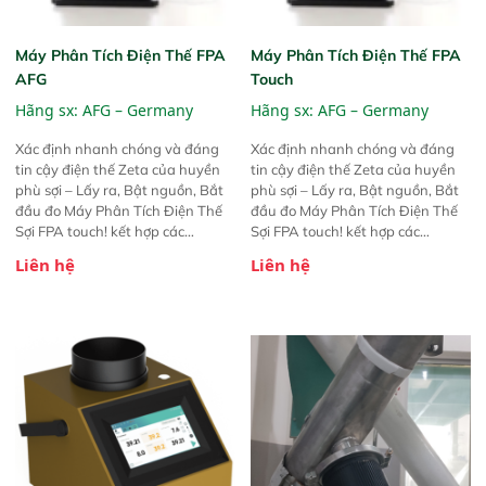
Máy Phân Tích Điện Thế FPA
Máy Phân Tích Điện Thế FPA
AFG
Touch
Hãng sx:
AFG – Germany
Hãng sx:
AFG – Germany
Xác định nhanh chóng và đáng
Xác định nhanh chóng và đáng
tin cậy điện thế Zeta của huyền
tin cậy điện thế Zeta của huyền
phù sợi – Lấy ra, Bật nguồn, Bắt
phù sợi – Lấy ra, Bật nguồn, Bắt
đầu đo Máy Phân Tích Điện Thế
đầu đo Máy Phân Tích Điện Thế
Sợi FPA touch! kết hợp các
Sợi FPA touch! kết hợp các
phương pháp đo điện thế Zeta đã
phương pháp đo điện thế Zeta đã
Liên hệ
Liên hệ
được chứng minh với sự đơn giản
được chứng minh với sự đơn giản
tuyệt vời trong thao tác và vận
tuyệt vời trong thao tác và vận
hành của các phiên bản FPA
hành của các phiên bản FPA
trước đó. Nhưng so với các phiên
trước đó. Nhưng so với các phiên
bản trước, FPA touch! nhỏ hơn và
bản trước, FPA touch! nhỏ hơn và
nhẹ hơn đáng kể, đồng thời được
nhẹ hơn đáng kể, đồng thời được
nâng cấp với các tính năng mới.
nâng cấp với các tính năng mới.