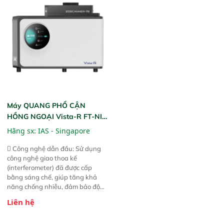
liệu để tăng chỉ số ROI cho doanh
thức ăn chăn nuôi, nguyên liệu
nghiệp.
thực phẩm, nông sản,..
Máy QUANG PHỔ CẬN
HỒNG NGOẠI Vista-R FT-NIR
(Vista-R FT-NIR Analyzer)
Hãng sx:
IAS - Singapore
 Công nghệ dẫn đầu: Sử dụng
công nghệ giao thoa kế
(interferometer) đã được cấp
bằng sáng chế, giúp tăng khả
năng chống nhiễu, đảm bảo độ
ổn định và giảm tần suất lỗi. 
Liên hệ
Phạm vi ứng dụng rộng: Đáp ứng
nhu cầu kiểm tra đa dạng mẫu