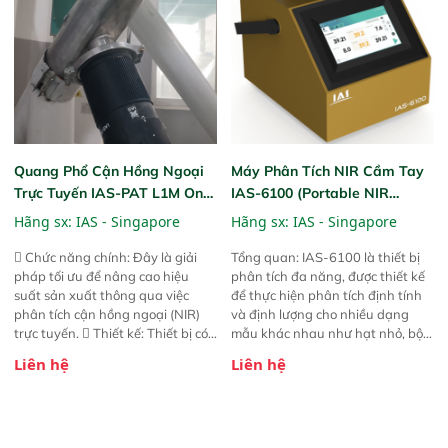
đảm bảo độ chính xác và khả
năng lặp lại tối ưu.
Quang Phổ Cận Hồng Ngoại
Máy Phân Tích NIR Cầm Tay
Trực Tuyến IAS-PAT L1M On-
IAS-6100 (Portable NIR
Line NIR
Analyzer)
Hãng sx:
IAS - Singapore
Hãng sx:
IAS - Singapore
 Chức năng chính: Đây là giải
Tổng quan: IAS-6100 là thiết bị
pháp tối ưu để nâng cao hiệu
phân tích đa năng, được thiết kế
suất sản xuất thông qua việc
để thực hiện phân tích định tính
phân tích cận hồng ngoại (NIR)
và định lượng cho nhiều dạng
trực tuyến.  Thiết kế: Thiết bị có
mẫu khác nhau như hạt nhỏ, bột,
thiết kế mạnh mẽ, mô-đun hóa,
bột nhão và chất lỏng. Thiết bị
Liên hệ
Liên hệ
hỗ trợ tản nhiệt tăng cường và đã
này cho phép bất kỳ ai cũng có
qua kiểm tra áp suất nghiêm
thể thực hiện phân tích đa thành
ngặt.  Cam kết: Mang lại khả
phần chỉ với một nút bấm đơn
năng theo dõi thông số theo thời
giản, mọi lúc, mọi nơi. Chuyên
gian thực và trực quan hóa dữ
dùng : phân tích mẫu nguyên liệu