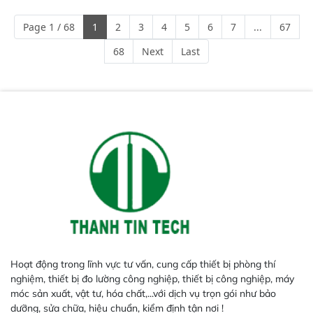
mã và thông số trong nhiều
ngành công nghiệp khác nhau. 
Page 1 / 68
1
2
3
4
5
6
7
...
67
Độ nhạy cao: Trang bị đầu dò
InGaAs độ nhạy cao, cung cấp
68
Next
Last
phản hồi phổ tuyến tính đầy đủ,
đảm bảo độ chính xác và khả
năng lặp lại tối ưu.
Hoạt động trong lĩnh vực tư vấn, cung cấp thiết bị phòng thí
nghiệm, thiết bị đo lường công nghiệp, thiết bị công nghiệp, máy
móc sản xuất, vật tư, hóa chất,...với dịch vụ trọn gói như bảo
dưỡng, sửa chữa, hiệu chuẩn, kiểm định tận nơi !