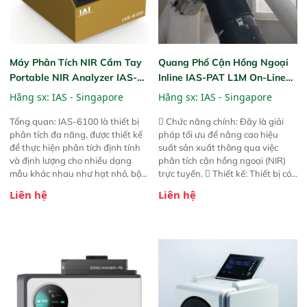
Máy Phân Tích NIR Cầm Tay
Quang Phổ Cận Hồng Ngoại
Portable NIR Analyzer IAS-
Inline IAS-PAT L1M On-Line
6100
NIR
Hãng sx:
IAS - Singapore
Hãng sx:
IAS - Singapore
Tổng quan: IAS-6100 là thiết bị
 Chức năng chính: Đây là giải
phân tích đa năng, được thiết kế
pháp tối ưu để nâng cao hiệu
để thực hiện phân tích định tính
suất sản xuất thông qua việc
và định lượng cho nhiều dạng
phân tích cận hồng ngoại (NIR)
mẫu khác nhau như hạt nhỏ, bột,
trực tuyến.  Thiết kế: Thiết bị có
bột nhão và chất lỏng. Thiết bị
thiết kế mạnh mẽ, mô-đun hóa,
Liên hệ
Liên hệ
này cho phép bất kỳ ai cũng có
hỗ trợ tản nhiệt tăng cường và đã
thể thực hiện phân tích đa thành
qua kiểm tra áp suất nghiêm
phần chỉ với một nút bấm đơn
ngặt.  Cam kết: Mang lại khả
giản, mọi lúc, mọi nơi. Chuyên
năng theo dõi thông số theo thời
dùng : phân tích mẫu nguyên liệu
gian thực và trực quan hóa dữ
thức ăn chăn nuôi, nguyên liệu
liệu để tăng chỉ số ROI cho doanh
thực phẩm, nông sản,..
nghiệp.