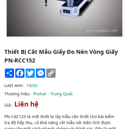
Thiết Bị Cắt Mẫu Giấy Đo Nén Vòng Giấy
PN-RCC152
Share
Facebook
Twitter
Messenger
Copy
Link
Lượt xem:
14232
Thương hiệu:
Pnshar - Trung Quốc
Liên hệ
Giá:
PN-CAC125 là một thiết bị lấy mẫu cần thiết cho bài kiểm
tra độ hấp thụ, có khả năng cắt mẫu với diện tích được
cung cấp một cách nhanh chóng và chính xác. Đây là một