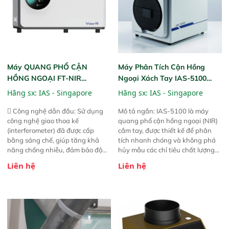
Máy QUANG PHỔ CẬN
Máy Phân Tích Cận Hồng
HỒNG NGOẠI FT-NIR
Ngoại Xách Tay IAS-5100
Analyzer Vista-R
(Portable NIR Analyzer)
Hãng sx:
IAS - Singapore
Hãng sx:
IAS - Singapore
 Công nghệ dẫn đầu: Sử dụng
Mô tả ngắn: IAS-5100 là máy
công nghệ giao thoa kế
quang phổ cận hồng ngoại (NIR)
(interferometer) đã được cấp
cầm tay, được thiết kế để phân
bằng sáng chế, giúp tăng khả
tích nhanh chóng và không phá
năng chống nhiễu, đảm bảo độ
hủy mẫu các chỉ tiêu chất lượng
ổn định và giảm tần suất lỗi. 
của nông sản. Phạm vi sử dụng:
Liên hệ
Liên hệ
Phạm vi ứng dụng rộng: Đáp ứng
Thiết bị linh hoạt cho nhiều kịch
nhu cầu kiểm tra đa dạng mẫu
bản khác nhau như tại điểm thu
mã và thông số trong nhiều
mua, trong xưởng sản xuất hoặc
ngành công nghiệp khác nhau. 
trực tiếp ngoài đồng ruộng.
Độ nhạy cao: Trang bị đầu dò
InGaAs độ nhạy cao, cung cấp
phản hồi phổ tuyến tính đầy đủ,