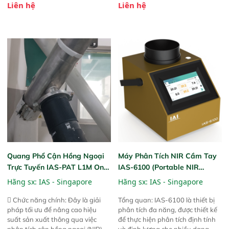
Liên hệ
Liên hệ
Phạm vi ứng dụng rộng: Đáp ứng
Thiết bị linh hoạt cho nhiều kịch
nhu cầu kiểm tra đa dạng mẫu
bản khác nhau như tại điểm thu
mã và thông số trong nhiều
mua, trong xưởng sản xuất hoặc
ngành công nghiệp khác nhau. 
trực tiếp ngoài đồng ruộng.
Độ nhạy cao: Trang bị đầu dò
InGaAs độ nhạy cao, cung cấp
phản hồi phổ tuyến tính đầy đủ,
đảm bảo độ chính xác và khả
năng lặp lại tối ưu.
Quang Phổ Cận Hồng Ngoại
Máy Phân Tích NIR Cầm Tay
Trực Tuyến IAS-PAT L1M On-
IAS-6100 (Portable NIR
Line NIR
Analyzer)
Hãng sx:
IAS - Singapore
Hãng sx:
IAS - Singapore
 Chức năng chính: Đây là giải
Tổng quan: IAS-6100 là thiết bị
pháp tối ưu để nâng cao hiệu
phân tích đa năng, được thiết kế
suất sản xuất thông qua việc
để thực hiện phân tích định tính
phân tích cận hồng ngoại (NIR)
và định lượng cho nhiều dạng