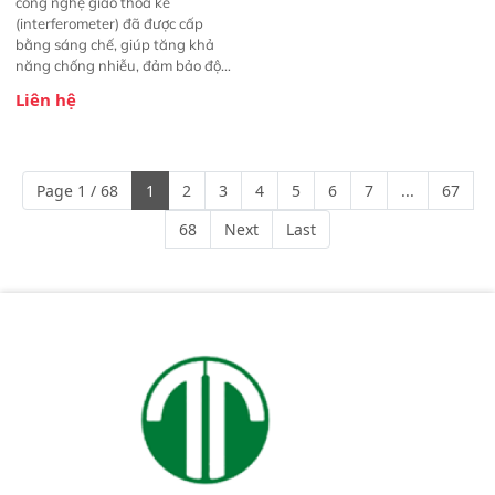
công nghệ giao thoa kế
(interferometer) đã được cấp
bằng sáng chế, giúp tăng khả
năng chống nhiễu, đảm bảo độ
ổn định và giảm tần suất lỗi. 
Liên hệ
Phạm vi ứng dụng rộng: Đáp ứng
nhu cầu kiểm tra đa dạng mẫu
mã và thông số trong nhiều
ngành công nghiệp khác nhau. 
Page 1 / 68
1
2
3
4
5
6
7
...
67
Độ nhạy cao: Trang bị đầu dò
InGaAs độ nhạy cao, cung cấp
68
Next
Last
phản hồi phổ tuyến tính đầy đủ,
đảm bảo độ chính xác và khả
năng lặp lại tối ưu.