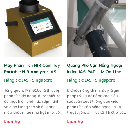
bản trước, FPA touch! nhỏ hơn và
bản trước, FPA touch! nhỏ hơn và
nhẹ hơn đáng kể, đồng thời được
nhẹ hơn đáng kể, đồng thời được
nâng cấp với các tính năng mới.
nâng cấp với các tính năng mới.
Máy Phân Tích NIR Cầm Tay
Quang Phổ Cận Hồng Ngoại
Portable NIR Analyzer IAS-
Inline IAS-PAT L1M On-Line
6100
NIR
Hãng sx:
IAS - Singapore
Hãng sx:
IAS - Singapore
Tổng quan: IAS-6100 là thiết bị
 Chức năng chính: Đây là giải
phân tích đa năng, được thiết kế
pháp tối ưu để nâng cao hiệu
để thực hiện phân tích định tính
suất sản xuất thông qua việc
và định lượng cho nhiều dạng
phân tích cận hồng ngoại (NIR)
mẫu khác nhau như hạt nhỏ, bột,
trực tuyến.  Thiết kế: Thiết bị có
bột nhão và chất lỏng. Thiết bị
thiết kế mạnh mẽ, mô-đun hóa,
Liên hệ
Liên hệ
này cho phép bất kỳ ai cũng có
hỗ trợ tản nhiệt tăng cường và đã
thể thực hiện phân tích đa thành
qua kiểm tra áp suất nghiêm