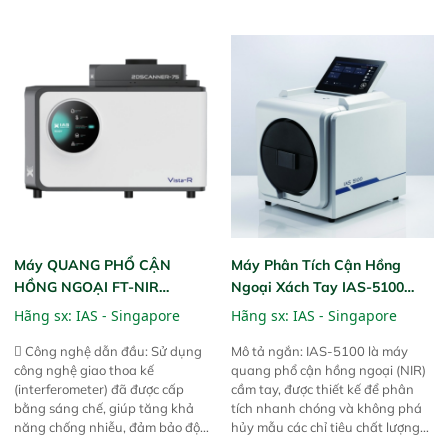
phần chỉ với một nút bấm đơn
ngặt.  Cam kết: Mang lại khả
giản, mọi lúc, mọi nơi. Chuyên
năng theo dõi thông số theo thời
dùng : phân tích mẫu nguyên liệu
gian thực và trực quan hóa dữ
thức ăn chăn nuôi, nguyên liệu
liệu để tăng chỉ số ROI cho doanh
thực phẩm, nông sản,..
nghiệp.
Máy QUANG PHỔ CẬN
Máy Phân Tích Cận Hồng
HỒNG NGOẠI FT-NIR
Ngoại Xách Tay IAS-5100
Analyzer Vista-R
(Portable NIR Analyzer)
Hãng sx:
IAS - Singapore
Hãng sx:
IAS - Singapore
 Công nghệ dẫn đầu: Sử dụng
Mô tả ngắn: IAS-5100 là máy
công nghệ giao thoa kế
quang phổ cận hồng ngoại (NIR)
(interferometer) đã được cấp
cầm tay, được thiết kế để phân
bằng sáng chế, giúp tăng khả
tích nhanh chóng và không phá
năng chống nhiễu, đảm bảo độ
hủy mẫu các chỉ tiêu chất lượng
ổn định và giảm tần suất lỗi. 
của nông sản. Phạm vi sử dụng: