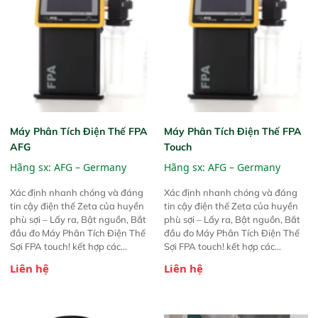
Máy Phân Tích Điện Thế FPA
Máy Phân Tích Điện Thế FPA
AFG
Touch
Hãng sx:
AFG – Germany
Hãng sx:
AFG – Germany
Xác định nhanh chóng và đáng
Xác định nhanh chóng và đáng
tin cậy điện thế Zeta của huyền
tin cậy điện thế Zeta của huyền
phù sợi – Lấy ra, Bật nguồn, Bắt
phù sợi – Lấy ra, Bật nguồn, Bắt
đầu đo Máy Phân Tích Điện Thế
đầu đo Máy Phân Tích Điện Thế
Sợi FPA touch! kết hợp các
Sợi FPA touch! kết hợp các
phương pháp đo điện thế Zeta đã
phương pháp đo điện thế Zeta đã
Liên hệ
Liên hệ
được chứng minh với sự đơn giản
được chứng minh với sự đơn giản
tuyệt vời trong thao tác và vận
tuyệt vời trong thao tác và vận
hành của các phiên bản FPA
hành của các phiên bản FPA
trước đó. Nhưng so với các phiên
trước đó. Nhưng so với các phiên