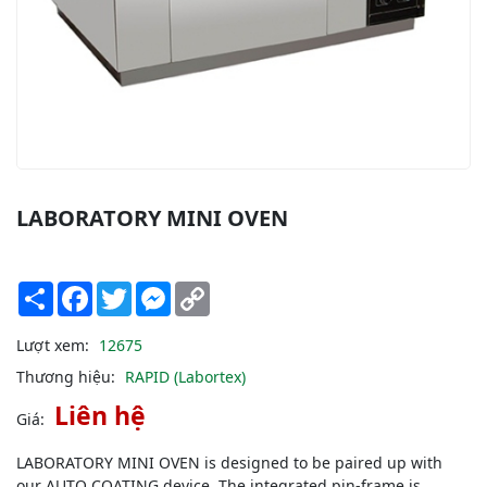
LABORATORY MINI OVEN
Share
Facebook
Twitter
Messenger
Copy
Link
Lượt xem:
12675
Thương hiệu:
RAPID (Labortex)
Liên hệ
Giá:
LABORATORY MINI OVEN is designed to be paired up with
our AUTO COATING device. The integrated pin-frame is