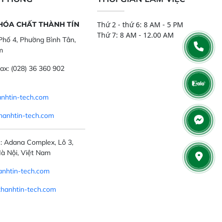
 HÓA CHẤT THÀNH TÍN
Thứ 2 - thứ 6: 8 AM - 5 PM
Thứ 7: 8 AM - 12.00 AM
hố 4, Phường Bình Tân,
m
ax:
(028) 36 360 902
nhtin-tech.com
hanhtin-tech.com
: Adana Complex, Lô 3,
à Nội, Việt Nam
nhtin-tech.com
thanhtin-tech.com