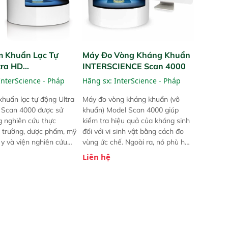
 Khuẩn Lạc Tự
Máy Đo Vòng Kháng Khuẩn
tra HD
INTERSCIENCE Scan 4000
IENCE Scan 4000
InterScience - Pháp
Hãng sx:
InterScience - Pháp
huẩn lạc tự động Ultra
Máy đo vòng kháng khuẩn (vô
Scan 4000 được sử
khuẩn) Model Scan 4000 giúp
g nghiên cứu thực
kiểm tra hiệu quả của kháng sinh
 trường, dược phẩm, mỹ
đối với vi sinh vật bằng cách đo
y và viện nghiên cứu
vùng ức chế. Ngoài ra, nó phù hợp
.
để thực hiện chuẩn độ hoặc liều
Liên hệ
kháng sinh trong ngành công
nghiệp dược phẩm. Trong lĩnh vực
Thú y, Scan đánh giá khả năng
kháng vi khuẩn bằng cách giải
thích SIR.