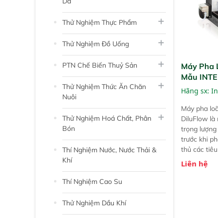
Da
Thử Nghiệm Thực Phẩm
Thử Nghiệm Đồ Uống
PTN Chế Biến Thuỷ Sản
Máy Pha 
Mẫu INT
Thử Nghiệm Thức Ăn Chăn
DiluFlow 
Hãng sx:
In
Nuôi
Máy pha lo
Thử Nghiệm Hoá Chất, Phân
DiluFlow là
Bón
trọng lượng
trước khi ph
thủ các tiê
Thí Nghiệm Nước, Nước Thải &
6887-1 và 
Khí
Liên hệ
Thí Nghiệm Cao Su
Thử Nghiệm Dầu Khí