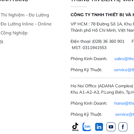
ị Thí Nghiệm - Đo Lường
CÔNG TY TNHH THIẾT BỊ VÀ
ị Đo Lường Inline - Online
VP HCM :
78 Đường Số 1A, Khu P
Thành phố Hồ Chí Minh, Việt Na
ị Công Nghiệp
Điện thoại:
(028) 36 360 901
F
ất
MST: 0311941553
Phòng Kinh Doanh:
sales@tha
Phòng Kỹ Thuật:
service@t
Ha Noi Office
(ADANA Complex)
Khu A1-A2-A3, P.Long Biên, Tp.H
Phòng Kinh Doanh:
hanoi@tha
Phòng Kỹ Thuật:
service@