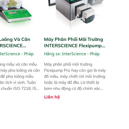
Loãng Và Cân
Máy Phân Phối Môi Trường
ERSCIENCE
INTERSCIENCE Flexipump
2 Bơm, 3Kg
Pro
terScience - Pháp
Hãng sx:
InterScience - Pháp
ãng mẫu và cân mẫu
Máy phân phối môi trường
 máy pha loãng và cân
Flexipump Pro hay còn gọi là máy
 để pha loãng mẫu
đổ mẫu, máy chiết rót môi trường
ân tích vi sinh. Tuân
hoặc là máy đổ đĩa. Là thiết bị
u chuẩn ISO 7218, ISO
bơm nhu động có độ chính xác
FDA BAM.
cao để phân phối môi trường nuôi
Liên hệ
cấy, agar hay bất kỳ loại chất pha
loãng nào cho thể tích từ 50 µL
tới 99 L. Nhỏ gọn và tiện dụng, đi
kèm với giao diện thân thiện với
người dùng. Truy xuất nguồn gốc