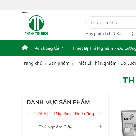
78
y Phân Tích Điện
Máy Phân Tích Điện
Máy phân tích NIR
Qu
hế FPA AFG
Thế FPA touch
cầm tay Portable NIR
ngo
Analyzer IAS-6100
L1
Về chúng tôi
Thiết Bị Thí Nghiệm - Đo Lườn
Trang chủ
Sản phẩm
Thiết Bị Thí Nghiệm - Đo Lườ
TH
DANH MỤC SẢN PHẨM
Thiết Bị Thí Nghiệm - Đo Lường
Thử Nghiệm Giấy