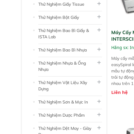
Thử Nghiệm Giấy Tissue
Thử Nghiệm Bột Giấy
Thử Nghiệm Bao Bì Giấy &
Máy Cấy 
ISTA Lab
INTERSCI
Hãng sx:
In
Thử Nghiệm Bao Bì Nhựa
Máy cấy mẫ
Thử Nghiệm Nhựa & Ống
easySpiral 
Nhựa
mẫu tự độn
trải tự độn
Thử Nghiệm Vật Liệu Xây
nhau trên 1 
Dựng
Liên hệ
Thử Nghiệm Sơn & Mực In
Thử Nghiệm Dược Phẩm
Thử Nghiệm Dệt May - Giày