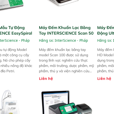
Mẫu Tự Động
Máy Đếm Khuẩn Lạc Bằng
Máy Đếm
ENCE EasySpiral
Tay INTERSCIENCE Scan 50
Động Ul
INTERSC
terScience - Pháp
Hãng sx:
InterScience - Pháp
Hãng sx:
u tự động Model
Máy đếm khuẩn lạc bằng tay
Máy đếm k
là một công cụ cấy
model Scan 100 được sử dụng
HD Model 
g. Nó cho phép cấy
trong lĩnh vực nghiên cứu thực
dụng tron
g nhiều nồng độ khác
phẩm, môi trường, dược phẩm, mỹ
phẩm, môi
đĩa Petri.
phẩm, thú y và viện nghiên cứu
phẩm, thú 
công cộng.
công cộng
Liên hệ
Liên hệ