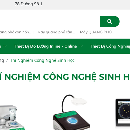
 Đường Số 1A, Khu Phố 4, Phường Bình Tân, Thành phố Hồ Chí Minh, 
ang phổ cận hồng
Máy quang phổ cận
Máy QUANG PHỔ
Máy
ại inline IAS-PAT
hồng ngoại xách tay
CẬN HỒNG NGOẠI
hồn
M On-Line NIR
IAS-5100 Portable
FT-NIR Analyzer
IAS
NIR Analyzer
Vista-R
NIR
g
Thiết Bị Đo Lường Inline - Online
Thiết Bị Công Nghiệ
ng
Thí Nghiệm Công Nghệ Sinh Học
Í NGHIỆM CÔNG NGHỆ SINH 