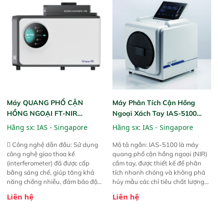
thức ăn chăn nuôi, nguyên liệu
liệu để tăng chỉ số ROI cho doanh
thực phẩm, nông sản,..
nghiệp.
Máy QUANG PHỔ CẬN
Máy Phân Tích Cận Hồng
HỒNG NGOẠI FT-NIR
Ngoại Xách Tay IAS-5100
Analyzer Vista-R
(Portable NIR Analyzer)
Hãng sx:
IAS - Singapore
Hãng sx:
IAS - Singapore
 Công nghệ dẫn đầu: Sử dụng
Mô tả ngắn: IAS-5100 là máy
công nghệ giao thoa kế
quang phổ cận hồng ngoại (NIR)
(interferometer) đã được cấp
cầm tay, được thiết kế để phân
bằng sáng chế, giúp tăng khả
tích nhanh chóng và không phá
năng chống nhiễu, đảm bảo độ
hủy mẫu các chỉ tiêu chất lượng
ổn định và giảm tần suất lỗi. 
của nông sản. Phạm vi sử dụng:
Liên hệ
Liên hệ
Phạm vi ứng dụng rộng: Đáp ứng
Thiết bị linh hoạt cho nhiều kịch
nhu cầu kiểm tra đa dạng mẫu
bản khác nhau như tại điểm thu