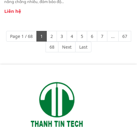
năng chống nhiễu, đảm bảo độ
ổn định và giảm tần suất lỗi. 
Liên hệ
Phạm vi ứng dụng rộng: Đáp ứng
nhu cầu kiểm tra đa dạng mẫu
mã và thông số trong nhiều
ngành công nghiệp khác nhau. 
Page 1 / 68
1
2
3
4
5
6
7
...
67
Độ nhạy cao: Trang bị đầu dò
InGaAs độ nhạy cao, cung cấp
68
Next
Last
phản hồi phổ tuyến tính đầy đủ,
đảm bảo độ chính xác và khả
năng lặp lại tối ưu.