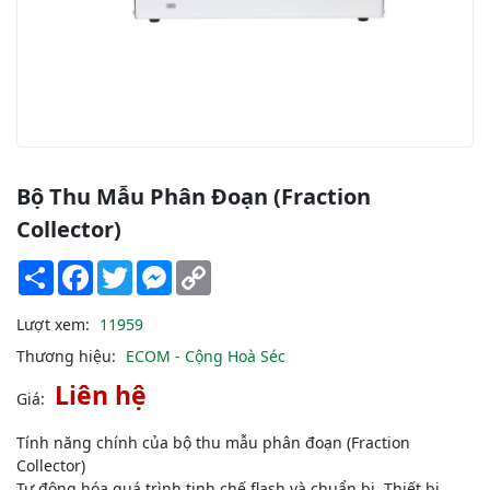
Bộ Thu Mẫu Phân Đoạn (Fraction
Collector)
Share
Facebook
Twitter
Messenger
Copy
Link
Lượt xem:
11959
Thương hiệu:
ECOM - Cộng Hoà Séc
Liên hệ
Giá:
Tính năng chính của bộ thu mẫu phân đoạn (Fraction
Collector)
Tự động hóa quá trình tinh chế flash và chuẩn bị. Thiết bị