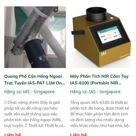
mã và thông số trong nhiều
mua, trong xưởng sản xuất hoặc
ngành công nghiệp khác nhau. 
trực tiếp ngoài đồng ruộng.
Độ nhạy cao: Trang bị đầu dò
InGaAs độ nhạy cao, cung cấp
phản hồi phổ tuyến tính đầy đủ,
đảm bảo độ chính xác và khả
năng lặp lại tối ưu.
Quang Phổ Cận Hồng Ngoại
Máy Phân Tích NIR Cầm Tay
Trực Tuyến IAS-PAT L1M On-
IAS-6100 (Portable NIR
Line NIR
Analyzer)
Hãng sx:
IAS - Singapore
Hãng sx:
IAS - Singapore
 Chức năng chính: Đây là giải
Tổng quan: IAS-6100 là thiết bị
pháp tối ưu để nâng cao hiệu
phân tích đa năng, được thiết kế
suất sản xuất thông qua việc
để thực hiện phân tích định tính
phân tích cận hồng ngoại (NIR)
và định lượng cho nhiều dạng
trực tuyến.  Thiết kế: Thiết bị có
mẫu khác nhau như hạt nhỏ, bột,
thiết kế mạnh mẽ, mô-đun hóa,
bột nhão và chất lỏng. Thiết bị
Liên hệ
Liên hệ