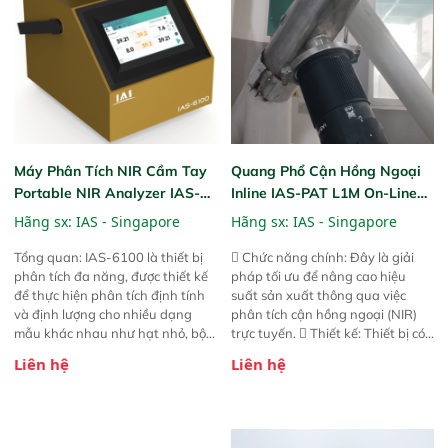
Máy Phân Tích NIR Cầm Tay
Quang Phổ Cận Hồng Ngoại
Portable NIR Analyzer IAS-
Inline IAS-PAT L1M On-Line
6100
NIR
Hãng sx:
IAS - Singapore
Hãng sx:
IAS - Singapore
Tổng quan: IAS-6100 là thiết bị
 Chức năng chính: Đây là giải
phân tích đa năng, được thiết kế
pháp tối ưu để nâng cao hiệu
để thực hiện phân tích định tính
suất sản xuất thông qua việc
và định lượng cho nhiều dạng
phân tích cận hồng ngoại (NIR)
mẫu khác nhau như hạt nhỏ, bột,
trực tuyến.  Thiết kế: Thiết bị có
bột nhão và chất lỏng. Thiết bị
thiết kế mạnh mẽ, mô-đun hóa,
Liên hệ
Liên hệ
này cho phép bất kỳ ai cũng có
hỗ trợ tản nhiệt tăng cường và đã
thể thực hiện phân tích đa thành
qua kiểm tra áp suất nghiêm
phần chỉ với một nút bấm đơn
ngặt.  Cam kết: Mang lại khả
giản, mọi lúc, mọi nơi. Chuyên
năng theo dõi thông số theo thời
dùng : phân tích mẫu nguyên liệu
gian thực và trực quan hóa dữ