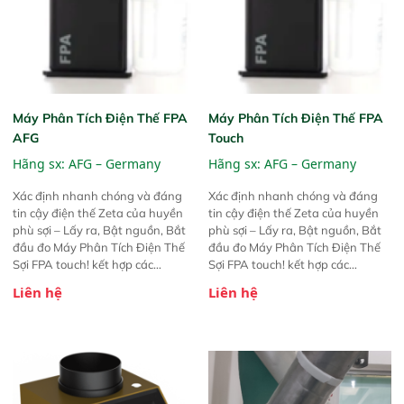
Máy Phân Tích Điện Thế FPA
Máy Phân Tích Điện Thế FPA
AFG
Touch
Hãng sx:
AFG – Germany
Hãng sx:
AFG – Germany
Xác định nhanh chóng và đáng
Xác định nhanh chóng và đáng
tin cậy điện thế Zeta của huyền
tin cậy điện thế Zeta của huyền
phù sợi – Lấy ra, Bật nguồn, Bắt
phù sợi – Lấy ra, Bật nguồn, Bắt
đầu đo Máy Phân Tích Điện Thế
đầu đo Máy Phân Tích Điện Thế
Sợi FPA touch! kết hợp các
Sợi FPA touch! kết hợp các
phương pháp đo điện thế Zeta đã
phương pháp đo điện thế Zeta đã
Liên hệ
Liên hệ
được chứng minh với sự đơn giản
được chứng minh với sự đơn giản
tuyệt vời trong thao tác và vận
tuyệt vời trong thao tác và vận
hành của các phiên bản FPA
hành của các phiên bản FPA
trước đó. Nhưng so với các phiên
trước đó. Nhưng so với các phiên
bản trước, FPA touch! nhỏ hơn và
bản trước, FPA touch! nhỏ hơn và
nhẹ hơn đáng kể, đồng thời được
nhẹ hơn đáng kể, đồng thời được
nâng cấp với các tính năng mới.
nâng cấp với các tính năng mới.