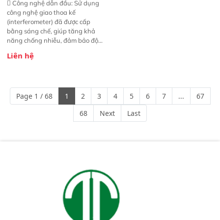
 Công nghệ dẫn đầu: Sử dụng
công nghệ giao thoa kế
(interferometer) đã được cấp
bằng sáng chế, giúp tăng khả
năng chống nhiễu, đảm bảo độ
ổn định và giảm tần suất lỗi. 
Liên hệ
Phạm vi ứng dụng rộng: Đáp ứng
nhu cầu kiểm tra đa dạng mẫu
mã và thông số trong nhiều
ngành công nghiệp khác nhau. 
Page 1 / 68
1
2
3
4
5
6
7
...
67
Độ nhạy cao: Trang bị đầu dò
InGaAs độ nhạy cao, cung cấp
68
Next
Last
phản hồi phổ tuyến tính đầy đủ,
đảm bảo độ chính xác và khả
năng lặp lại tối ưu.