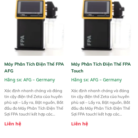
Máy Phân Tích Điện Thế FPA
Máy Phân Tích Điện Thế FPA
AFG
Touch
Hãng sx:
AFG – Germany
Hãng sx:
AFG – Germany
Xác định nhanh chóng và đáng
Xác định nhanh chóng và đáng
tin cậy điện thế Zeta của huyền
tin cậy điện thế Zeta của huyền
phù sợi – Lấy ra, Bật nguồn, Bắt
phù sợi – Lấy ra, Bật nguồn, Bắt
đầu đo Máy Phân Tích Điện Thế
đầu đo Máy Phân Tích Điện Thế
Sợi FPA touch! kết hợp các
Sợi FPA touch! kết hợp các
phương pháp đo điện thế Zeta đã
phương pháp đo điện thế Zeta đã
Liên hệ
Liên hệ
được chứng minh với sự đơn giản
được chứng minh với sự đơn giản
tuyệt vời trong thao tác và vận
tuyệt vời trong thao tác và vận
hành của các phiên bản FPA
hành của các phiên bản FPA