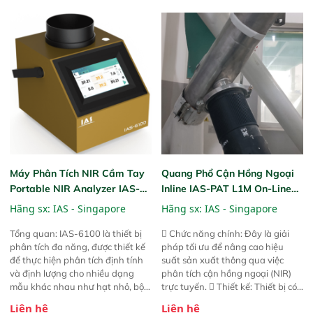
trước đó. Nhưng so với các phiên
trước đó. Nhưng so với các phiên
bản trước, FPA touch! nhỏ hơn và
bản trước, FPA touch! nhỏ hơn và
nhẹ hơn đáng kể, đồng thời được
nhẹ hơn đáng kể, đồng thời được
nâng cấp với các tính năng mới.
nâng cấp với các tính năng mới.
Máy Phân Tích NIR Cầm Tay
Quang Phổ Cận Hồng Ngoại
Portable NIR Analyzer IAS-
Inline IAS-PAT L1M On-Line
6100
NIR
Hãng sx:
IAS - Singapore
Hãng sx:
IAS - Singapore
Tổng quan: IAS-6100 là thiết bị
 Chức năng chính: Đây là giải
phân tích đa năng, được thiết kế
pháp tối ưu để nâng cao hiệu
để thực hiện phân tích định tính
suất sản xuất thông qua việc
và định lượng cho nhiều dạng
phân tích cận hồng ngoại (NIR)
mẫu khác nhau như hạt nhỏ, bột,
trực tuyến.  Thiết kế: Thiết bị có
bột nhão và chất lỏng. Thiết bị
thiết kế mạnh mẽ, mô-đun hóa,
Liên hệ
Liên hệ
này cho phép bất kỳ ai cũng có
hỗ trợ tản nhiệt tăng cường và đã