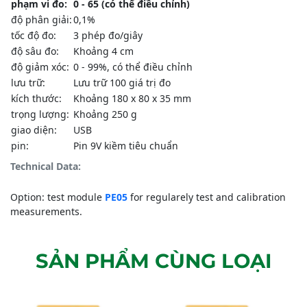
phạm vi đo:
0 - 65 (có thể điều chỉnh)
độ phân giải:
0,1%
tốc độ đo:
3 phép đo/giây
độ sâu đo:
Khoảng 4 cm
độ giảm xóc:
0 - 99%, có thể điều chỉnh
lưu trữ:
Lưu trữ 100 giá trị đo
kích thước:
Khoảng 180 x 80 x 35 mm
trọng lượng:
Khoảng 250 g
giao diện:
USB
pin:
Pin 9V kiềm tiêu chuẩn
Technical Data:
Option: test module
PE05
for regularely test and calibration
measurements.
SẢN PHẨM CÙNG LOẠI