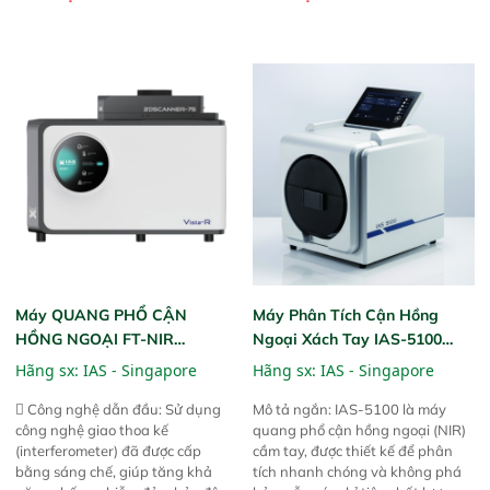
thể thực hiện phân tích đa thành
qua kiểm tra áp suất nghiêm
phần chỉ với một nút bấm đơn
ngặt.  Cam kết: Mang lại khả
giản, mọi lúc, mọi nơi. Chuyên
năng theo dõi thông số theo thời
dùng : phân tích mẫu nguyên liệu
gian thực và trực quan hóa dữ
thức ăn chăn nuôi, nguyên liệu
liệu để tăng chỉ số ROI cho doanh
thực phẩm, nông sản,..
nghiệp.
Máy QUANG PHỔ CẬN
Máy Phân Tích Cận Hồng
HỒNG NGOẠI FT-NIR
Ngoại Xách Tay IAS-5100
Analyzer Vista-R
(Portable NIR Analyzer)
Hãng sx:
IAS - Singapore
Hãng sx:
IAS - Singapore
 Công nghệ dẫn đầu: Sử dụng
Mô tả ngắn: IAS-5100 là máy
công nghệ giao thoa kế
quang phổ cận hồng ngoại (NIR)
(interferometer) đã được cấp
cầm tay, được thiết kế để phân
bằng sáng chế, giúp tăng khả
tích nhanh chóng và không phá