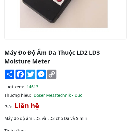
Máy Đo Độ Ẩm Da Thuộc LD2 LD3
Moisture Meter
Share
Facebook
Twitter
Messenger
Copy
Link
Lượt xem:
14613
Thương hiệu:
Doser Messtechnik - Đức
Liên hệ
Giá:
Máy đo độ ẩm LD2 và LD3 cho Da và Simili
Tính năng: