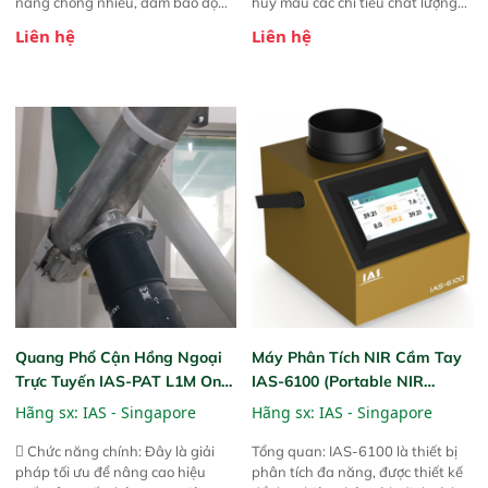
năng chống nhiễu, đảm bảo độ
hủy mẫu các chỉ tiêu chất lượng
ổn định và giảm tần suất lỗi. 
của nông sản. Phạm vi sử dụng:
Liên hệ
Liên hệ
Phạm vi ứng dụng rộng: Đáp ứng
Thiết bị linh hoạt cho nhiều kịch
nhu cầu kiểm tra đa dạng mẫu
bản khác nhau như tại điểm thu
mã và thông số trong nhiều
mua, trong xưởng sản xuất hoặc
ngành công nghiệp khác nhau. 
trực tiếp ngoài đồng ruộng.
Độ nhạy cao: Trang bị đầu dò
InGaAs độ nhạy cao, cung cấp
phản hồi phổ tuyến tính đầy đủ,
đảm bảo độ chính xác và khả
năng lặp lại tối ưu.
Quang Phổ Cận Hồng Ngoại
Máy Phân Tích NIR Cầm Tay
Trực Tuyến IAS-PAT L1M On-
IAS-6100 (Portable NIR
Line NIR
Analyzer)
Hãng sx:
IAS - Singapore
Hãng sx:
IAS - Singapore
 Chức năng chính: Đây là giải
Tổng quan: IAS-6100 là thiết bị
pháp tối ưu để nâng cao hiệu
phân tích đa năng, được thiết kế