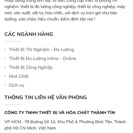
Hoạt động trong lĩnh vực tư vấn, cung cấp thiết bị phòng thí
nghiệm, thiết bị đo lường công nghiệp, thiết bị công nghiệp, máy
móc sản xuất, vật tư, hóa chất,...với dịch vụ trọn gói như bảo
dưỡng, sửa chữa, hiệu chuẩn, kiểm định tận nơi !
CÁC NGÀNH HÀNG
Thiết Bị Thí Nghiệm - Đo Lường
Thiết Bị Đo Lường Inline - Online
Thiết Bị Công Nghiệp
Hoá Chất
Dịch vụ
THÔNG TIN LIÊN HỆ VĂN PHÒNG
CÔNG TY TNHH THIẾT BỊ VÀ HÓA CHẤT THÀNH TÍN
VP HCM :
78 Đường Số 1A, Khu Phố 4, Phường Bình Tân, Thành
phố Hồ Chí Minh, Việt Nam