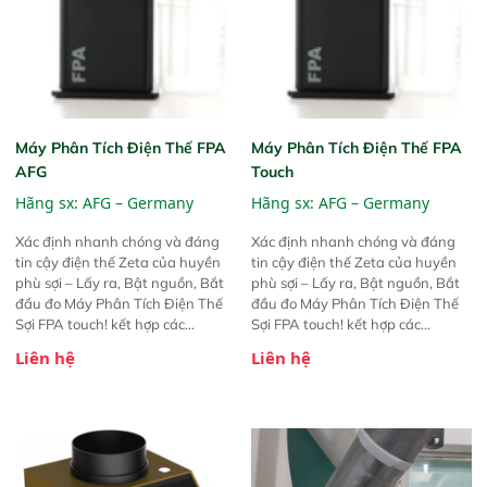
Máy Phân Tích Điện Thế FPA
Máy Phân Tích Điện Thế FPA
AFG
Touch
Hãng sx:
AFG – Germany
Hãng sx:
AFG – Germany
Xác định nhanh chóng và đáng
Xác định nhanh chóng và đáng
tin cậy điện thế Zeta của huyền
tin cậy điện thế Zeta của huyền
phù sợi – Lấy ra, Bật nguồn, Bắt
phù sợi – Lấy ra, Bật nguồn, Bắt
đầu đo Máy Phân Tích Điện Thế
đầu đo Máy Phân Tích Điện Thế
Sợi FPA touch! kết hợp các
Sợi FPA touch! kết hợp các
phương pháp đo điện thế Zeta đã
phương pháp đo điện thế Zeta đã
Liên hệ
Liên hệ
được chứng minh với sự đơn giản
được chứng minh với sự đơn giản
tuyệt vời trong thao tác và vận
tuyệt vời trong thao tác và vận
hành của các phiên bản FPA
hành của các phiên bản FPA
trước đó. Nhưng so với các phiên
trước đó. Nhưng so với các phiên
bản trước, FPA touch! nhỏ hơn và
bản trước, FPA touch! nhỏ hơn và
nhẹ hơn đáng kể, đồng thời được
nhẹ hơn đáng kể, đồng thời được