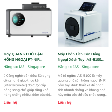
dùng : phân tích mẫu nguyên liệu
gian thực và trực quan hóa dữ
thức ăn chăn nuôi, nguyên liệu
liệu để tăng chỉ số ROI cho doanh
thực phẩm, nông sản,..
nghiệp.
Máy QUANG PHỔ CẬN
Máy Phân Tích Cận Hồng
HỒNG NGOẠI FT-NIR
Ngoại Xách Tay IAS-5100
Analyzer Vista-R
(Portable NIR Analyzer)
Hãng sx:
IAS - Singapore
Hãng sx:
IAS - Singapore
 Công nghệ dẫn đầu: Sử dụng
Mô tả ngắn: IAS-5100 là máy
công nghệ giao thoa kế
quang phổ cận hồng ngoại (NIR)
(interferometer) đã được cấp
cầm tay, được thiết kế để phân
bằng sáng chế, giúp tăng khả
tích nhanh chóng và không phá
năng chống nhiễu, đảm bảo độ
hủy mẫu các chỉ tiêu chất lượng
ổn định và giảm tần suất lỗi. 
của nông sản. Phạm vi sử dụng:
Liên hệ
Liên hệ
Phạm vi ứng dụng rộng: Đáp ứng
Thiết bị linh hoạt cho nhiều kịch
nhu cầu kiểm tra đa dạng mẫu
bản khác nhau như tại điểm thu