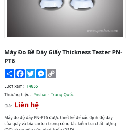
Máy Đo Bề Dày Giấy Thickness Tester PN-
PT6
Share
Facebook
Twitter
Messenger
Copy
Link
Lượt xem:
14855
Thương hiệu:
Pnshar - Trung Quốc
Liên hệ
Giá:
Máy đo độ dày PN-PT6 được thiết kế để xác định độ dày
của giấy và bìa carton trong công tác kiểm tra chất lượng
(QC) và nghiên cứu phát triển (R&D).