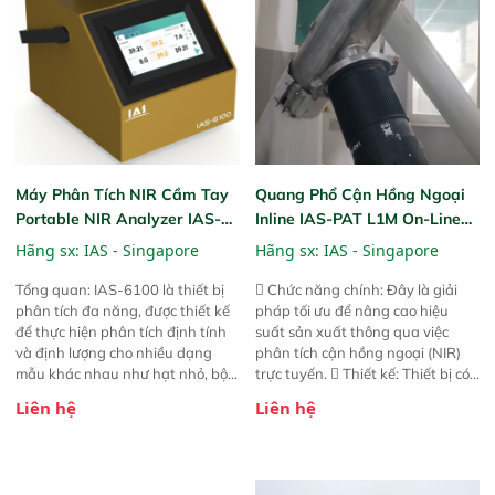
nâng cấp với các tính năng mới.
nâng cấp với các tính năng mới.
Máy Phân Tích NIR Cầm Tay
Quang Phổ Cận Hồng Ngoại
Portable NIR Analyzer IAS-
Inline IAS-PAT L1M On-Line
6100
NIR
Hãng sx:
IAS - Singapore
Hãng sx:
IAS - Singapore
Tổng quan: IAS-6100 là thiết bị
 Chức năng chính: Đây là giải
phân tích đa năng, được thiết kế
pháp tối ưu để nâng cao hiệu
để thực hiện phân tích định tính
suất sản xuất thông qua việc
và định lượng cho nhiều dạng
phân tích cận hồng ngoại (NIR)
mẫu khác nhau như hạt nhỏ, bột,
trực tuyến.  Thiết kế: Thiết bị có
bột nhão và chất lỏng. Thiết bị
thiết kế mạnh mẽ, mô-đun hóa,
Liên hệ
Liên hệ
này cho phép bất kỳ ai cũng có
hỗ trợ tản nhiệt tăng cường và đã
thể thực hiện phân tích đa thành
qua kiểm tra áp suất nghiêm
phần chỉ với một nút bấm đơn
ngặt.  Cam kết: Mang lại khả
giản, mọi lúc, mọi nơi. Chuyên
năng theo dõi thông số theo thời