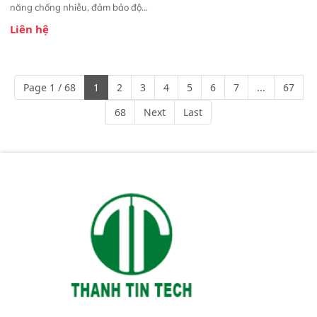
năng chống nhiễu, đảm bảo độ
ổn định và giảm tần suất lỗi. 
Liên hệ
Phạm vi ứng dụng rộng: Đáp ứng
nhu cầu kiểm tra đa dạng mẫu
mã và thông số trong nhiều
ngành công nghiệp khác nhau. 
Page 1 / 68
1
2
3
4
5
6
7
...
67
Độ nhạy cao: Trang bị đầu dò
InGaAs độ nhạy cao, cung cấp
68
Next
Last
phản hồi phổ tuyến tính đầy đủ,
đảm bảo độ chính xác và khả
năng lặp lại tối ưu.