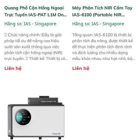
Quang Phổ Cận Hồng Ngoại
Máy Phân Tích NIR Cầm Tay
Trực Tuyến IAS-PAT L1M On-
IAS-6100 (Portable NIR
Line NIR
Analyzer)
Hãng sx:
IAS - Singapore
Hãng sx:
IAS - Singapore
 Chức năng chính: Đây là giải
Tổng quan: IAS-6100 là thiết bị
pháp tối ưu để nâng cao hiệu
phân tích đa năng, được thiết kế
suất sản xuất thông qua việc
để thực hiện phân tích định tính
phân tích cận hồng ngoại (NIR)
và định lượng cho nhiều dạng
trực tuyến.  Thiết kế: Thiết bị có
mẫu khác nhau như hạt nhỏ, bột,
thiết kế mạnh mẽ, mô-đun hóa,
bột nhão và chất lỏng. Thiết bị
Liên hệ
Liên hệ
hỗ trợ tản nhiệt tăng cường và đã
này cho phép bất kỳ ai cũng có
qua kiểm tra áp suất nghiêm
thể thực hiện phân tích đa thành
ngặt.  Cam kết: Mang lại khả
phần chỉ với một nút bấm đơn
năng theo dõi thông số theo thời
giản, mọi lúc, mọi nơi. Chuyên
gian thực và trực quan hóa dữ
dùng : phân tích mẫu nguyên liệu
liệu để tăng chỉ số ROI cho doanh
thức ăn chăn nuôi, nguyên liệu
nghiệp.
thực phẩm, nông sản,..