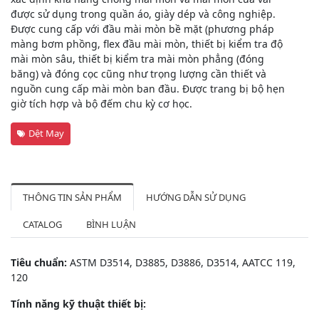
được sử dụng trong quần áo, giày dép và công nghiệp.
Được cung cấp với đầu mài mòn bề mặt (phương pháp
màng bơm phồng, flex đầu mài mòn, thiết bị kiểm tra độ
mài mòn sâu, thiết bị kiểm tra mài mòn phẳng (đóng
băng) và đóng cọc cũng như trọng lượng cần thiết và
nguồn cung cấp mài mòn ban đầu. Được trang bị bộ hẹn
giờ tích hợp và bộ đếm chu kỳ cơ học.
Dệt May
THÔNG TIN SẢN PHẨM
HƯỚNG DẪN SỬ DỤNG
CATALOG
BÌNH LUẬN
Tiêu chuẩn:
ASTM D3514, D3885, D3886, D3514, AATCC 119,
120
Tính năng kỹ thuật thiết bị: