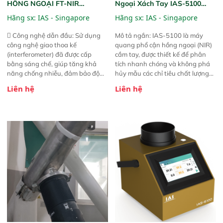
HỒNG NGOẠI FT-NIR
Ngoại Xách Tay IAS-5100
Analyzer Vista-R
(Portable NIR Analyzer)
Hãng sx:
IAS - Singapore
Hãng sx:
IAS - Singapore
 Công nghệ dẫn đầu: Sử dụng
Mô tả ngắn: IAS-5100 là máy
công nghệ giao thoa kế
quang phổ cận hồng ngoại (NIR)
(interferometer) đã được cấp
cầm tay, được thiết kế để phân
bằng sáng chế, giúp tăng khả
tích nhanh chóng và không phá
năng chống nhiễu, đảm bảo độ
hủy mẫu các chỉ tiêu chất lượng
ổn định và giảm tần suất lỗi. 
của nông sản. Phạm vi sử dụng:
Liên hệ
Liên hệ
Phạm vi ứng dụng rộng: Đáp ứng
Thiết bị linh hoạt cho nhiều kịch
nhu cầu kiểm tra đa dạng mẫu
bản khác nhau như tại điểm thu
mã và thông số trong nhiều
mua, trong xưởng sản xuất hoặc
ngành công nghiệp khác nhau. 
trực tiếp ngoài đồng ruộng.
Độ nhạy cao: Trang bị đầu dò
InGaAs độ nhạy cao, cung cấp
phản hồi phổ tuyến tính đầy đủ,
đảm bảo độ chính xác và khả
năng lặp lại tối ưu.