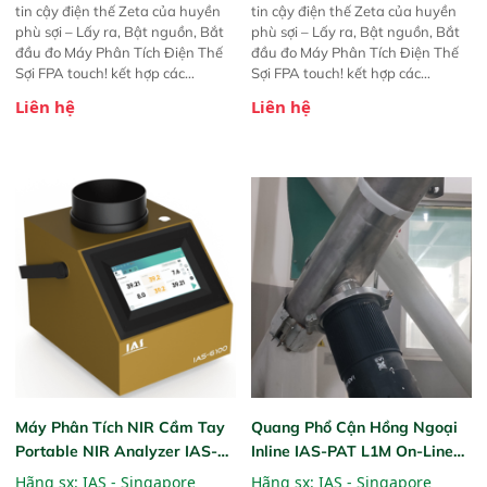
tin cậy điện thế Zeta của huyền
tin cậy điện thế Zeta của huyền
phù sợi – Lấy ra, Bật nguồn, Bắt
phù sợi – Lấy ra, Bật nguồn, Bắt
đầu đo Máy Phân Tích Điện Thế
đầu đo Máy Phân Tích Điện Thế
Sợi FPA touch! kết hợp các
Sợi FPA touch! kết hợp các
phương pháp đo điện thế Zeta đã
phương pháp đo điện thế Zeta đã
Liên hệ
Liên hệ
được chứng minh với sự đơn giản
được chứng minh với sự đơn giản
tuyệt vời trong thao tác và vận
tuyệt vời trong thao tác và vận
hành của các phiên bản FPA
hành của các phiên bản FPA
trước đó. Nhưng so với các phiên
trước đó. Nhưng so với các phiên
bản trước, FPA touch! nhỏ hơn và
bản trước, FPA touch! nhỏ hơn và
nhẹ hơn đáng kể, đồng thời được
nhẹ hơn đáng kể, đồng thời được
nâng cấp với các tính năng mới.
nâng cấp với các tính năng mới.
Máy Phân Tích NIR Cầm Tay
Quang Phổ Cận Hồng Ngoại
Portable NIR Analyzer IAS-
Inline IAS-PAT L1M On-Line
6100
NIR
Hãng sx:
IAS - Singapore
Hãng sx:
IAS - Singapore