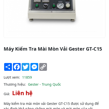
Máy Kiểm Tra Mài Mòn Vải Gester GT-C15
Share
Facebook
Twitter
Messenger
Copy
Link
Lượt xem:
11859
Thương hiệu:
Gester - Trung Quốc
Liên hệ
Giá:
Máy kiểm tra mài mòn vải Gester GT-C15 được sử dụng để
xác định khả năng chống mài mòn và mài mòn của vải