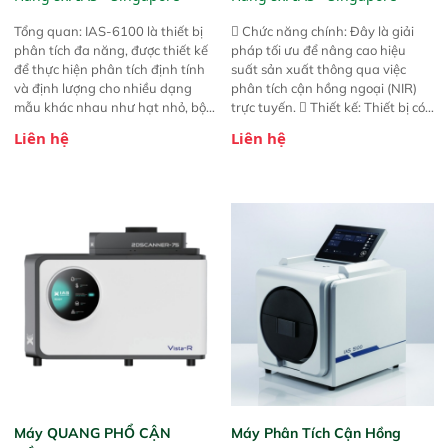
Tổng quan: IAS-6100 là thiết bị
 Chức năng chính: Đây là giải
phân tích đa năng, được thiết kế
pháp tối ưu để nâng cao hiệu
để thực hiện phân tích định tính
suất sản xuất thông qua việc
và định lượng cho nhiều dạng
phân tích cận hồng ngoại (NIR)
mẫu khác nhau như hạt nhỏ, bột,
trực tuyến.  Thiết kế: Thiết bị có
bột nhão và chất lỏng. Thiết bị
thiết kế mạnh mẽ, mô-đun hóa,
Liên hệ
Liên hệ
này cho phép bất kỳ ai cũng có
hỗ trợ tản nhiệt tăng cường và đã
thể thực hiện phân tích đa thành
qua kiểm tra áp suất nghiêm
phần chỉ với một nút bấm đơn
ngặt.  Cam kết: Mang lại khả
giản, mọi lúc, mọi nơi. Chuyên
năng theo dõi thông số theo thời
dùng : phân tích mẫu nguyên liệu
gian thực và trực quan hóa dữ
thức ăn chăn nuôi, nguyên liệu
liệu để tăng chỉ số ROI cho doanh
thực phẩm, nông sản,..
nghiệp.
Máy QUANG PHỔ CẬN
Máy Phân Tích Cận Hồng