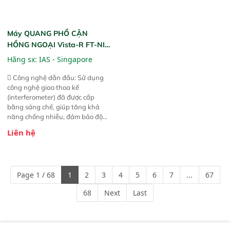
Máy QUANG PHỔ CẬN
HỒNG NGOẠI Vista-R FT-NIR
(Vista-R FT-NIR Analyzer)
Hãng sx:
IAS - Singapore
 Công nghệ dẫn đầu: Sử dụng
công nghệ giao thoa kế
(interferometer) đã được cấp
bằng sáng chế, giúp tăng khả
năng chống nhiễu, đảm bảo độ
ổn định và giảm tần suất lỗi. 
Liên hệ
Phạm vi ứng dụng rộng: Đáp ứng
nhu cầu kiểm tra đa dạng mẫu
mã và thông số trong nhiều
ngành công nghiệp khác nhau. 
Page 1 / 68
1
2
3
4
5
6
7
...
67
Độ nhạy cao: Trang bị đầu dò
InGaAs độ nhạy cao, cung cấp
68
Next
Last
phản hồi phổ tuyến tính đầy đủ,
đảm bảo độ chính xác và khả
năng lặp lại tối ưu.