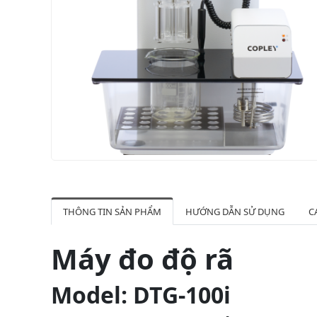
THÔNG TIN SẢN PHẨM
HƯỚNG DẪN SỬ DỤNG
C
Máy đo độ rã
Model: DTG-100i