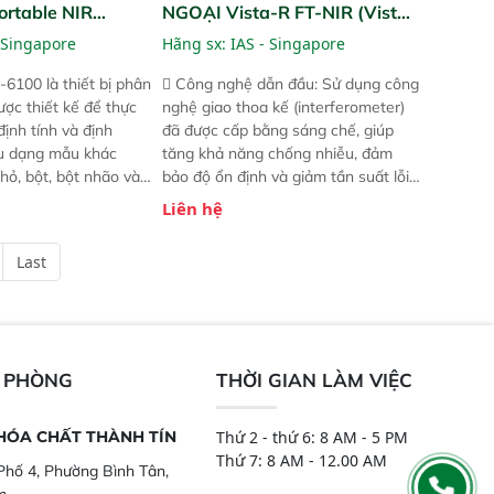
ortable NIR
NGOẠI Vista-R FT-NIR (Vista-
R FT-NIR Analyzer)
 Singapore
Hãng sx:
IAS - Singapore
-6100 là thiết bị phân
 Công nghệ dẫn đầu: Sử dụng công
ược thiết kế để thực
nghệ giao thoa kế (interferometer)
định tính và định
đã được cấp bằng sáng chế, giúp
ều dạng mẫu khác
tăng khả năng chống nhiễu, đảm
hỏ, bột, bột nhão và
bảo độ ổn định và giảm tần suất lỗi.
t bị này cho phép bất
 Phạm vi ứng dụng rộng: Đáp ứng
Liên hệ
hể thực hiện phân tích
nhu cầu kiểm tra đa dạng mẫu mã
chỉ với một nút bấm
và thông số trong nhiều ngành công
Last
úc, mọi nơi. Chuyên
nghiệp khác nhau.  Độ nhạy cao:
ch mẫu nguyên liệu
Trang bị đầu dò InGaAs độ nhạy
ôi, nguyên liệu thực
cao, cung cấp phản hồi phổ tuyến
,..
tính đầy đủ, đảm bảo độ chính xác
và khả năng lặp lại tối ưu.
N PHÒNG
THỜI GIAN LÀM VIỆC
 HÓA CHẤT THÀNH TÍN
Thứ 2 - thứ 6: 8 AM - 5 PM
Thứ 7: 8 AM - 12.00 AM
hố 4, Phường Bình Tân,
m