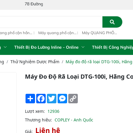
78 Đường Số 1A, Khu Phố 4, Phường Bình Tân, Thành phố Hồ Chí Mi
ang phổ cận hồng
Máy quang phổ cận
Máy QUANG PHỔ
Máy
ại inline IAS-PAT
hồng ngoại xách tay
CẬN HỒNG NGOẠI
hồn
M On-Line NIR
IAS-5100 Portable
FT-NIR Analyzer
IAS
NIR Analyzer
Vista-R
NIR
g
Thiết Bị Đo Lường Inline - Online
Thiết Bị Công Nghiệ
ng
Thử Nghiệm Dược Phẩm
Máy đo độ rã loại DTG-100i, Hãn
Máy Đo Độ Rã Loại DTG-100i, Hãng C
Share
Facebook
Twitter
Messenger
Copy
Link
Lượt xem:
12936
Thương hiệu:
COPLEY - Anh Quốc
Liên hệ
Giá: