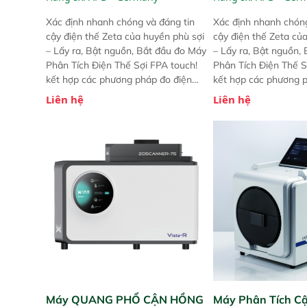
Xác định nhanh chóng và đáng tin
Xác định nhanh chóng
cậy điện thế Zeta của huyền phù sợi
cậy điện thế Zeta củ
– Lấy ra, Bật nguồn, Bắt đầu đo Máy
– Lấy ra, Bật nguồn,
Phân Tích Điện Thế Sợi FPA touch!
Phân Tích Điện Thế S
kết hợp các phương pháp đo điện
kết hợp các phương 
thế Zeta đã được chứng minh với sự
thế Zeta đã được chứ
Liên hệ
Liên hệ
đơn giản tuyệt vời trong thao tác và
đơn giản tuyệt vời tr
vận hành của các phiên bản FPA
vận hành của các ph
trước đó. Nhưng so với các phiên
trước đó. Nhưng so vớ
bản trước, FPA touch! nhỏ hơn và
bản trước, FPA touch
nhẹ hơn đáng kể, đồng thời được
nhẹ hơn đáng kể, đồn
nâng cấp với các tính năng mới.
nâng cấp với các tính
Máy QUANG PHỔ CẬN HỒNG
Máy Phân Tích C