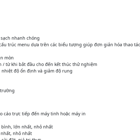
h
m sạch nhanh chóng
u trúc menu dựa trên các biểu tượng giúp đơn giản hóa thao tác v
 ăn mòn
 / từ khi bắt đầu cho đến kết thúc thử nghiệm
rì nhiệt độ ổn định và giảm độ rung
 trường
o cáo trực tiếp đến máy tinh hoặc máy in
ng bình, lớn nhất, nhỏ nhất
ớn nhất, nhỏ nhất
 cài đặt, giá trị thực