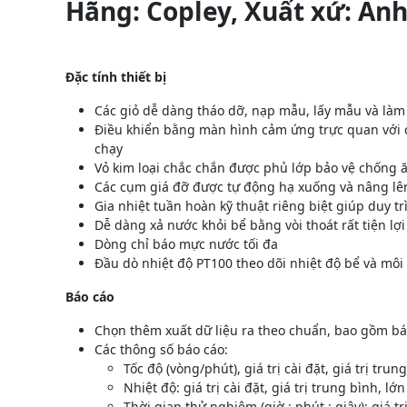
Hãng: Copley, Xuất xứ: An
Đặc tính thiết bị
Các giỏ dễ dàng tháo dỡ, nạp mẫu, lấy mẫu và là
Điều khiển bằng màn hình cảm ứng trực quan với cấ
chạy
Vỏ kim loại chắc chắn được phủ lớp bảo vệ chống
Các cụm giá đỡ được tự động hạ xuống và nâng lên
Gia nhiệt tuần hoàn kỹ thuật riêng biệt giúp duy t
Dễ dàng xả nước khỏi bể bằng vòi thoát rất tiện lợi
Dòng chỉ báo mực nước tối đa
Đầu dò nhiệt độ PT100 theo dõi nhiệt độ bể và môi
Báo cáo
Chọn thêm xuất dữ liệu ra theo chuẩn, bao gồm bá
Các thông số báo cáo:
Tốc độ (vòng/phút), giá trị cài đặt, giá trị tru
Nhiệt độ: giá trị cài đặt, giá trị trung bình, l
Thời gian thử nghiệm (giờ : phút : giây): giá trị