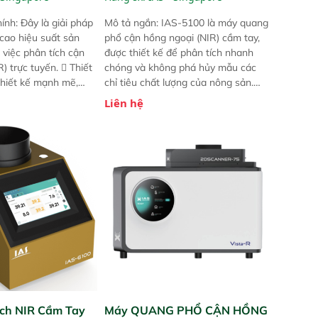
ính: Đây là giải pháp
Mô tả ngắn: IAS-5100 là máy quang
 cao hiệu suất sản
phổ cận hồng ngoại (NIR) cầm tay,
 việc phân tích cận
được thiết kế để phân tích nhanh
) trực tuyến.  Thiết
chóng và không phá hủy mẫu các
 thiết kế mạnh mẽ,
chỉ tiêu chất lượng của nông sản.
 trợ tản nhiệt tăng
Phạm vi sử dụng: Thiết bị linh hoạt
Liên hệ
a kiểm tra áp suất
cho nhiều kịch bản khác nhau như
 Cam kết: Mang lại
tại điểm thu mua, trong xưởng sản
dõi thông số theo
xuất hoặc trực tiếp ngoài đồng
và trực quan hóa dữ
ruộng.
hỉ số ROI cho doanh
ch NIR Cầm Tay
Máy QUANG PHỔ CẬN HỒNG