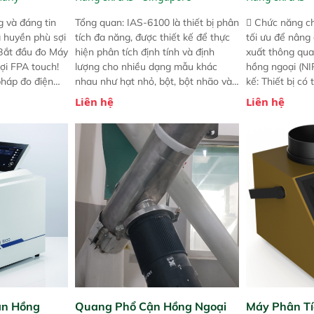
 và đáng tin
Tổng quan: IAS-6100 là thiết bị phân
 Chức năng ch
a huyền phù sợi
tích đa năng, được thiết kế để thực
tối ưu để nâng
 Bắt đầu đo Máy
hiện phân tích định tính và định
xuất thông qua
ợi FPA touch!
lượng cho nhiều dạng mẫu khác
hồng ngoại (NIR
pháp đo điện
nhau như hạt nhỏ, bột, bột nhão và
kế: Thiết bị có
ng minh với sự
chất lỏng. Thiết bị này cho phép bất
mô-đun hóa, hỗ
Liên hệ
Liên hệ
ong thao tác và
kỳ ai cũng có thể thực hiện phân tích
cường và đã qu
iên bản FPA
đa thành phần chỉ với một nút bấm
nghiêm ngặt. 
i các phiên
đơn giản, mọi lúc, mọi nơi. Chuyên
khả năng theo 
! nhỏ hơn và
dùng : phân tích mẫu nguyên liệu
thời gian thực 
g thời được
thức ăn chăn nuôi, nguyên liệu thực
liệu để tăng c
 năng mới.
phẩm, nông sản,..
nghiệp.
ận Hồng
Quang Phổ Cận Hồng Ngoại
Máy Phân Tí