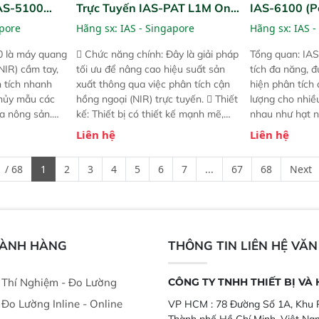
IAS-5100
Trực Tuyến IAS-PAT L1M On-
IAS-6100 (P
lyzer)
Line NIR
Analyzer)
apore
Hãng sx:
IAS - Singapore
Hãng sx:
IAS -
0 là máy quang
 Chức năng chính: Đây là giải pháp
Tổng quan: IAS
NIR) cầm tay,
tối ưu để nâng cao hiệu suất sản
tích đa năng, đ
n tích nhanh
xuất thông qua việc phân tích cận
hiện phân tích 
hủy mẫu các
hồng ngoại (NIR) trực tuyến.  Thiết
lượng cho nhi
ủa nông sản.
kế: Thiết bị có thiết kế mạnh mẽ,
nhau như hạt n
t bị linh hoạt
mô-đun hóa, hỗ trợ tản nhiệt tăng
chất lỏng. Thiế
Liên hệ
Liên hệ
hác nhau như
cường và đã qua kiểm tra áp suất
kỳ ai cũng có t
ong xưởng sản
nghiêm ngặt.  Cam kết: Mang lại
đa thành phần 
 / 68
1
2
3
4
5
6
7
...
67
68
Next
goài đồng
khả năng theo dõi thông số theo
đơn giản, mọi l
thời gian thực và trực quan hóa dữ
dùng : phân tí
liệu để tăng chỉ số ROI cho doanh
thức ăn chăn nu
nghiệp.
phẩm, nông sản
GÀNH HÀNG
THÔNG TIN LIÊN HỆ VĂ
ị Thí Nghiệm - Đo Lường
CÔNG TY TNHH THIẾT BỊ VÀ
ị Đo Lường Inline - Online
VP HCM :
78 Đường Số 1A, Khu P
Thành phố Hồ Chí Minh, Việt Na