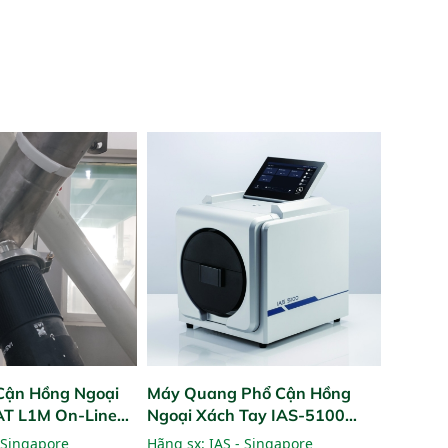
Cận Hồng Ngoại
Máy Quang Phổ Cận Hồng
PAT L1M On-Line
Ngoại Xách Tay IAS-5100
Portable NIR Analyzer
 Singapore
Hãng sx:
IAS - Singapore