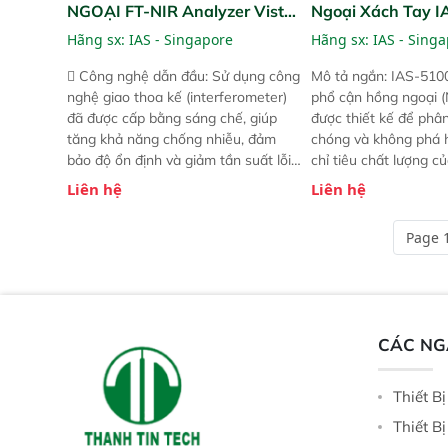
NGOẠI FT-NIR Analyzer Vista-
Ngoại Xách Tay 
R
(Portable NIR Ana
Hãng sx:
IAS - Singapore
Hãng sx:
IAS - Sing
 Công nghệ dẫn đầu: Sử dụng công
Mô tả ngắn: IAS-510
nghệ giao thoa kế (interferometer)
phổ cận hồng ngoại (
đã được cấp bằng sáng chế, giúp
được thiết kế để phâ
tăng khả năng chống nhiễu, đảm
chóng và không phá 
bảo độ ổn định và giảm tần suất lỗi.
chỉ tiêu chất lượng c
 Phạm vi ứng dụng rộng: Đáp ứng
Phạm vi sử dụng: Thiế
Liên hệ
Liên hệ
nhu cầu kiểm tra đa dạng mẫu mã
cho nhiều kịch bản k
và thông số trong nhiều ngành công
tại điểm thu mua, tr
Page 1
nghiệp khác nhau.  Độ nhạy cao:
xuất hoặc trực tiếp n
Trang bị đầu dò InGaAs độ nhạy
ruộng.
cao, cung cấp phản hồi phổ tuyến
tính đầy đủ, đảm bảo độ chính xác
và khả năng lặp lại tối ưu.
CÁC N
Thiết B
Thiết B