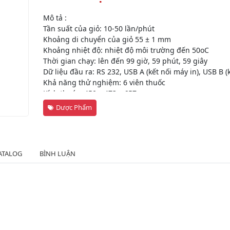
Mô tả :
Tần suất của giỏ: 10-50 lần/phút
Khoảng di chuyển của giỏ 55 ± 1 mm
Khoảng nhiệt độ: nhiệt độ môi trường đến 50oC
Thời gian chạy: lên đến 99 giờ, 59 phút, 59 giây
Dữ liệu đầu ra: RS 232, USB A (kết nối máy in), USB B (
Khả năng thử nghiệm: 6 viên thuốc
Kích thước: 450 x 473 x 657 mm
Dược Phẩm
ATALOG
BÌNH LUẬN