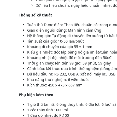
Dữ liệu hiệu chuẩn: ngày hiệu chuẩn, nhiệt độ
Thông số kỹ thuật
Tuân thủ Dược điển: Theo tiêu chuẩn có trong dượ
Giao diện người dùng: Màn hình cảm ứng
Hệ thống giỏ: Tự động di chuyển lên xuống từ bắt 
Tần suất của giỏ: 10-50 lần/phút
Khoảng di chuyển của giỏ 55 ± 1 mm
Kiểu gia nhiệt: độc lập bằng bộ gia nhiệt/tuần hoà
Khoảng nhiệt độ: nhiệt độ môi trường đến 50oC
Thời gian chạy: lên đến 99 giờ, 59 phút, 59 giây
Cảnh báo: kết thúc qua trình thử nghiệm (bằng â
Dữ liệu đầu ra: RS 232, USB A (kết nối máy in), USB 
Khả năng thử nghiệm: 6 viên thuốc
Kích thước: 450 x 473 x 657 mm
Phụ kiện kèm theo
1 giỏ thử tan rã, 6 ống thủy tinh, 6 đĩa lót, 6 lưới s
1 cốc thủy tinh 1000 ml
1 đầu dò nhiệt độ Pt100