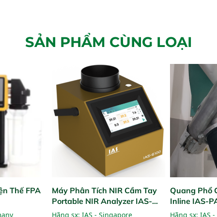
SẢN PHẨM CÙNG LOẠI
ện Thế FPA
Máy Phân Tích NIR Cầm Tay
Quang Phổ 
Portable NIR Analyzer IAS-
Inline IAS-
6100
NIR
many
Hãng sx:
IAS - Singapore
Hãng sx:
IAS -