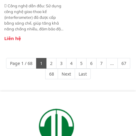
 Công nghệ dẫn đầu: Sử dụng
công nghệ giao thoa kế
(interferometer) đã được cấp
bằng sáng chế, giúp tăng khả
năng chống nhiễu, đảm bảo độ
ổn định và giảm tần suất lỗi. 
Liên hệ
Phạm vi ứng dụng rộng: Đáp ứng
nhu cầu kiểm tra đa dạng mẫu
mã và thông số trong nhiều
ngành công nghiệp khác nhau. 
Page 1 / 68
1
2
3
4
5
6
7
...
67
Độ nhạy cao: Trang bị đầu dò
InGaAs độ nhạy cao, cung cấp
68
Next
Last
phản hồi phổ tuyến tính đầy đủ,
đảm bảo độ chính xác và khả
năng lặp lại tối ưu.