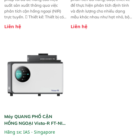
suất sản xuất thông qua việc
để thực hiện phân tích định tính
phân tích cận hồng ngoại (NIR)
và định lượng cho nhiều dạng
trực tuyến.  Thiết kế: Thiết bị có
mẫu khác nhau như hạt nhỏ, bột,
thiết kế mạnh mẽ, mô-đun hóa,
bột nhão và chất lỏng. Thiết bị
Liên hệ
Liên hệ
hỗ trợ tản nhiệt tăng cường và đã
này cho phép bất kỳ ai cũng có
qua kiểm tra áp suất nghiêm
thể thực hiện phân tích đa thành
ngặt.  Cam kết: Mang lại khả
phần chỉ với một nút bấm đơn
năng theo dõi thông số theo thời
giản, mọi lúc, mọi nơi. Chuyên
gian thực và trực quan hóa dữ
dùng : phân tích mẫu nguyên liệu
liệu để tăng chỉ số ROI cho doanh
thức ăn chăn nuôi, nguyên liệu
nghiệp.
thực phẩm, nông sản,..
Máy QUANG PHỔ CẬN
HỒNG NGOẠI Vista-R FT-NIR
(Vista-R FT-NIR Analyzer)
Hãng sx:
IAS - Singapore