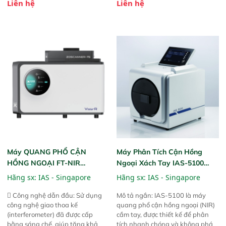
Liên hệ
Liên hệ
này cho phép bất kỳ ai cũng có
hỗ trợ tản nhiệt tăng cường và đã
thể thực hiện phân tích đa thành
qua kiểm tra áp suất nghiêm
phần chỉ với một nút bấm đơn
ngặt.  Cam kết: Mang lại khả
giản, mọi lúc, mọi nơi. Chuyên
năng theo dõi thông số theo thời
dùng : phân tích mẫu nguyên liệu
gian thực và trực quan hóa dữ
thức ăn chăn nuôi, nguyên liệu
liệu để tăng chỉ số ROI cho doanh
thực phẩm, nông sản,..
nghiệp.
Máy QUANG PHỔ CẬN
Máy Phân Tích Cận Hồng
HỒNG NGOẠI FT-NIR
Ngoại Xách Tay IAS-5100
Analyzer Vista-R
(Portable NIR Analyzer)
Hãng sx:
IAS - Singapore
Hãng sx:
IAS - Singapore
 Công nghệ dẫn đầu: Sử dụng
Mô tả ngắn: IAS-5100 là máy
công nghệ giao thoa kế
quang phổ cận hồng ngoại (NIR)
(interferometer) đã được cấp
cầm tay, được thiết kế để phân
bằng sáng chế, giúp tăng khả
tích nhanh chóng và không phá