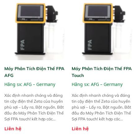
Máy Phân Tích Điện Thế FPA
Máy Phân Tích Điện Thế FPA
AFG
Touch
Hãng sx:
AFG – Germany
Hãng sx:
AFG – Germany
Xác định nhanh chóng và đáng
Xác định nhanh chóng và đáng
tin cậy điện thế Zeta của huyền
tin cậy điện thế Zeta của huyền
phù sợi – Lấy ra, Bật nguồn, Bắt
phù sợi – Lấy ra, Bật nguồn, Bắt
đầu đo Máy Phân Tích Điện Thế
đầu đo Máy Phân Tích Điện Thế
Sợi FPA touch! kết hợp các
Sợi FPA touch! kết hợp các
phương pháp đo điện thế Zeta đã
phương pháp đo điện thế Zeta đã
Liên hệ
Liên hệ
được chứng minh với sự đơn giản
được chứng minh với sự đơn giản
tuyệt vời trong thao tác và vận
tuyệt vời trong thao tác và vận