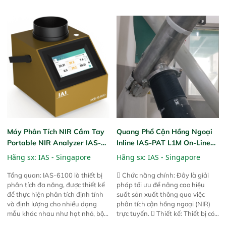
hành của các phiên bản FPA
hành của các phiên bản FPA
trước đó. Nhưng so với các phiên
trước đó. Nhưng so với các phiên
bản trước, FPA touch! nhỏ hơn và
bản trước, FPA touch! nhỏ hơn và
nhẹ hơn đáng kể, đồng thời được
nhẹ hơn đáng kể, đồng thời được
nâng cấp với các tính năng mới.
nâng cấp với các tính năng mới.
Máy Phân Tích NIR Cầm Tay
Quang Phổ Cận Hồng Ngoại
Portable NIR Analyzer IAS-
Inline IAS-PAT L1M On-Line
6100
NIR
Hãng sx:
IAS - Singapore
Hãng sx:
IAS - Singapore
Tổng quan: IAS-6100 là thiết bị
 Chức năng chính: Đây là giải
phân tích đa năng, được thiết kế
pháp tối ưu để nâng cao hiệu
để thực hiện phân tích định tính
suất sản xuất thông qua việc
và định lượng cho nhiều dạng
phân tích cận hồng ngoại (NIR)
mẫu khác nhau như hạt nhỏ, bột,
trực tuyến.  Thiết kế: Thiết bị có
bột nhão và chất lỏng. Thiết bị
thiết kế mạnh mẽ, mô-đun hóa,