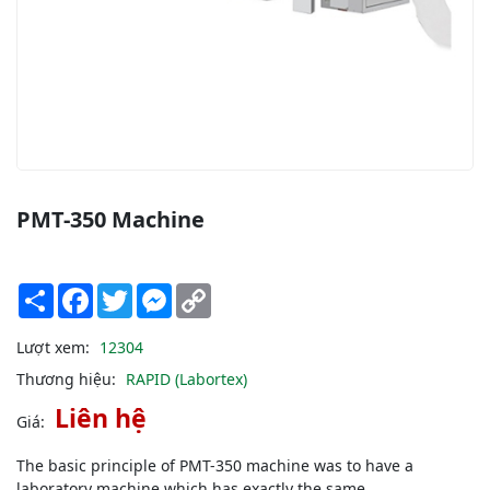
PMT-350 Machine
Share
Facebook
Twitter
Messenger
Copy
Link
Lượt xem:
12304
Thương hiệu:
RAPID (Labortex)
Liên hệ
Giá:
The basic principle of PMT-350 machine was to have a
laboratory machine which has exactly the same