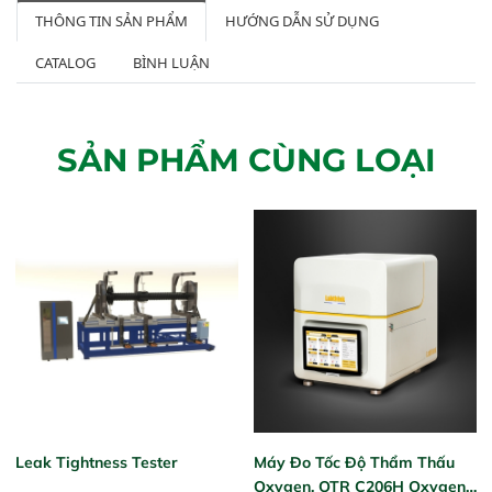
THÔNG TIN SẢN PHẨM
HƯỚNG DẪN SỬ DỤNG
CATALOG
BÌNH LUẬN
SẢN PHẨM CÙNG LOẠI
Leak Tightness Tester
Máy Đo Tốc Độ Thẩm Thấu
Oxygen, OTR C206H Oxygen