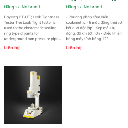
Transmission Rate Test
Hãng sx: No brand
Hãng sx: No brand
System
Bayertq BT-LTT; Leak Tightness
- Phương pháp cảm biến
Tester The Leak Tight tester is
coulometric - 6 mẫu đồng thời với
used to the elastomeric sealing
kết quả độc lập - Kẹp mẫu tự
ring type of joints for
động, độ kín tốt hơn - Điều khiển
underground non pressure pipe
bằng máy tính bảng 12"
systems. According to EN 1277,
Liên hệ
Liên hệ
ISO 13844 or equivalent. The
system configured is suitable for
pipe sample testing up to DN
1600 mm and comprises the
following components: Leak
Tightness Tester cabinet Module
for generating low pressure
according to EN1277 frame for
dimensions from Ø110 mm up to
Ø1600 mm equipped for high
pressure in case required