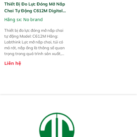
Thiết Bị Đo Lực Đóng Mở Nắp
Chai Tự Động C612M Digital
Torque Tester
Hãng sx: No brand
Thiết bị đo lực đóng mở nắp chai
tự động Model: C612M Hãng:
Labthink Lực mở nắp chai, túi có
mỏ rót, nắp ống là thông số quan
trọng trong quá trình sản xuất,
nó ảnh hưởng đến quá trình vận
Liên hệ
chuyển hay tiêu thụ sản phẩm.
Thiết bị đo lực đóng mở nắp chai
tự động C612M của Labthink là
thế hệ máy đo tự động chuyên
dụng đầu tiên. Thiết bị có độ ổn
định và chính xác cao, là thiết bị
không thể thiếu trong dây
chuyền sản xuất.