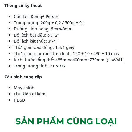
Thông số kỹ thuật
Con lắc: König+ Persoz
Trọng lượng: 200g ± 0,2 / 500g ± 0,1
Đường kính bóng: 5mm/8mm
Độ lệch bắt đầu: 6º/12º
Độ lệch kết thúc: 3º/4º
Thời gian dao động: 1.4/1 giây
Thời gian giảm xóc trên kính: 250 ± 10 / 430 ± 10 giây
Kích thước tổng thể: 485mm×400mm×770mm（L×W×H）
Trọng lượng tịnh: 21,5 KG
Cấu hình cung cấp
Máy chính
Phụ kiện đi kèm
HDSD
SẢN PHẨM CÙNG LOẠI