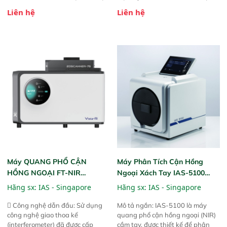
bột nhão và chất lỏng. Thiết bị
thiết kế mạnh mẽ, mô-đun hóa,
Liên hệ
Liên hệ
này cho phép bất kỳ ai cũng có
hỗ trợ tản nhiệt tăng cường và đã
thể thực hiện phân tích đa thành
qua kiểm tra áp suất nghiêm
phần chỉ với một nút bấm đơn
ngặt.  Cam kết: Mang lại khả
giản, mọi lúc, mọi nơi. Chuyên
năng theo dõi thông số theo thời
dùng : phân tích mẫu nguyên liệu
gian thực và trực quan hóa dữ
thức ăn chăn nuôi, nguyên liệu
liệu để tăng chỉ số ROI cho doanh
thực phẩm, nông sản,..
nghiệp.
Máy QUANG PHỔ CẬN
Máy Phân Tích Cận Hồng
HỒNG NGOẠI FT-NIR
Ngoại Xách Tay IAS-5100
Analyzer Vista-R
(Portable NIR Analyzer)
Hãng sx:
IAS - Singapore
Hãng sx:
IAS - Singapore
 Công nghệ dẫn đầu: Sử dụng
Mô tả ngắn: IAS-5100 là máy
công nghệ giao thoa kế
quang phổ cận hồng ngoại (NIR)
(interferometer) đã được cấp
cầm tay, được thiết kế để phân