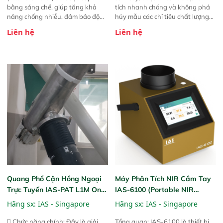
bằng sáng chế, giúp tăng khả
tích nhanh chóng và không phá
năng chống nhiễu, đảm bảo độ
hủy mẫu các chỉ tiêu chất lượng
ổn định và giảm tần suất lỗi. 
của nông sản. Phạm vi sử dụng:
Liên hệ
Liên hệ
Phạm vi ứng dụng rộng: Đáp ứng
Thiết bị linh hoạt cho nhiều kịch
nhu cầu kiểm tra đa dạng mẫu
bản khác nhau như tại điểm thu
mã và thông số trong nhiều
mua, trong xưởng sản xuất hoặc
ngành công nghiệp khác nhau. 
trực tiếp ngoài đồng ruộng.
Độ nhạy cao: Trang bị đầu dò
InGaAs độ nhạy cao, cung cấp
phản hồi phổ tuyến tính đầy đủ,
đảm bảo độ chính xác và khả
năng lặp lại tối ưu.
Quang Phổ Cận Hồng Ngoại
Máy Phân Tích NIR Cầm Tay
Trực Tuyến IAS-PAT L1M On-
IAS-6100 (Portable NIR
Line NIR
Analyzer)
Hãng sx:
IAS - Singapore
Hãng sx:
IAS - Singapore
 Chức năng chính: Đây là giải
Tổng quan: IAS-6100 là thiết bị