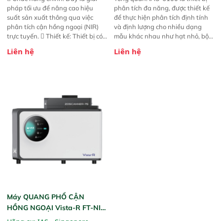
pháp tối ưu để nâng cao hiệu
phân tích đa năng, được thiết kế
suất sản xuất thông qua việc
để thực hiện phân tích định tính
phân tích cận hồng ngoại (NIR)
và định lượng cho nhiều dạng
trực tuyến.  Thiết kế: Thiết bị có
mẫu khác nhau như hạt nhỏ, bột,
thiết kế mạnh mẽ, mô-đun hóa,
bột nhão và chất lỏng. Thiết bị
Liên hệ
Liên hệ
hỗ trợ tản nhiệt tăng cường và đã
này cho phép bất kỳ ai cũng có
qua kiểm tra áp suất nghiêm
thể thực hiện phân tích đa thành
ngặt.  Cam kết: Mang lại khả
phần chỉ với một nút bấm đơn
năng theo dõi thông số theo thời
giản, mọi lúc, mọi nơi. Chuyên
gian thực và trực quan hóa dữ
dùng : phân tích mẫu nguyên liệu
liệu để tăng chỉ số ROI cho doanh
thức ăn chăn nuôi, nguyên liệu
nghiệp.
thực phẩm, nông sản,..
Máy QUANG PHỔ CẬN
HỒNG NGOẠI Vista-R FT-NIR
(Vista-R FT-NIR Analyzer)