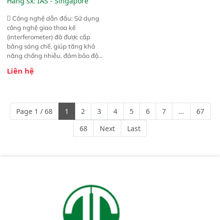
Hãng sx:
IAS - Singapore
 Công nghệ dẫn đầu: Sử dụng
công nghệ giao thoa kế
(interferometer) đã được cấp
bằng sáng chế, giúp tăng khả
năng chống nhiễu, đảm bảo độ
ổn định và giảm tần suất lỗi. 
Liên hệ
Phạm vi ứng dụng rộng: Đáp ứng
nhu cầu kiểm tra đa dạng mẫu
mã và thông số trong nhiều
ngành công nghiệp khác nhau. 
Page 1 / 68
1
2
3
4
5
6
7
...
67
Độ nhạy cao: Trang bị đầu dò
InGaAs độ nhạy cao, cung cấp
68
Next
Last
phản hồi phổ tuyến tính đầy đủ,
đảm bảo độ chính xác và khả
năng lặp lại tối ưu.