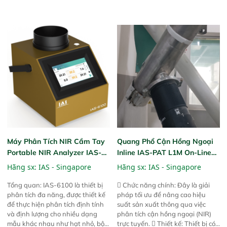
tuyệt vời trong thao tác và vận
tuyệt vời trong thao tác và vận
hành của các phiên bản FPA
hành của các phiên bản FPA
trước đó. Nhưng so với các phiên
trước đó. Nhưng so với các phiên
bản trước, FPA touch! nhỏ hơn và
bản trước, FPA touch! nhỏ hơn và
nhẹ hơn đáng kể, đồng thời được
nhẹ hơn đáng kể, đồng thời được
nâng cấp với các tính năng mới.
nâng cấp với các tính năng mới.
Máy Phân Tích NIR Cầm Tay
Quang Phổ Cận Hồng Ngoại
Portable NIR Analyzer IAS-
Inline IAS-PAT L1M On-Line
6100
NIR
Hãng sx:
IAS - Singapore
Hãng sx:
IAS - Singapore
Tổng quan: IAS-6100 là thiết bị
 Chức năng chính: Đây là giải
phân tích đa năng, được thiết kế
pháp tối ưu để nâng cao hiệu
để thực hiện phân tích định tính
suất sản xuất thông qua việc
và định lượng cho nhiều dạng
phân tích cận hồng ngoại (NIR)
mẫu khác nhau như hạt nhỏ, bột,
trực tuyến.  Thiết kế: Thiết bị có