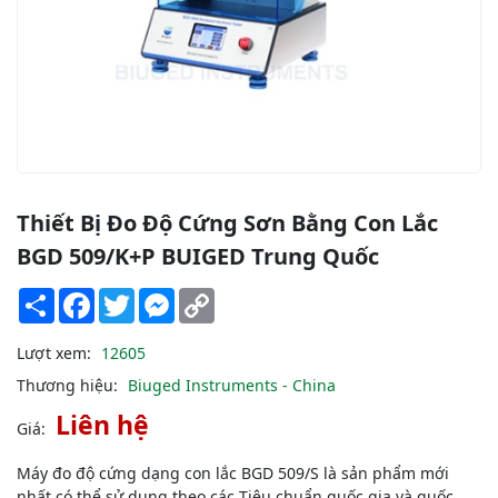
Thiết Bị Đo Độ Cứng Sơn Bằng Con Lắc
BGD 509/K+P BUIGED Trung Quốc
Share
Facebook
Twitter
Messenger
Copy
Link
Lượt xem:
12605
Thương hiệu:
Biuged Instruments - China
Liên hệ
Giá:
Máy đo độ cứng dạng con lắc BGD 509/S là sản phẩm mới
nhất có thể sử dụng theo các Tiêu chuẩn quốc gia và quốc