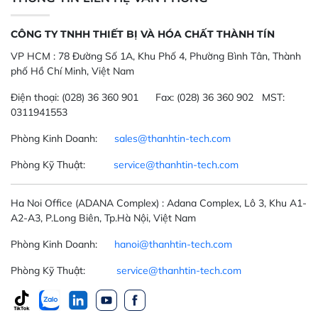
CÔNG TY TNHH THIẾT BỊ VÀ HÓA CHẤT THÀNH TÍN
VP HCM :
78 Đường Số 1A, Khu Phố 4, Phường Bình Tân, Thành
phố Hồ Chí Minh, Việt Nam
Điện thoại:
(028) 36 360 901
Fax:
(028) 36 360 902 MST:
0311941553
Phòng Kinh Doanh:
sales@thanhtin-tech.com
Phòng Kỹ Thuật:
service@thanhtin-tech.com
Ha Noi Office
(ADANA Complex)
: Adana Complex, Lô 3, Khu A1-
A2-A3, P.Long Biên, Tp.Hà Nội, Việt Nam
Phòng Kinh Doanh:
hanoi@thanhtin-tech.com
Phòng Kỹ Thuật:
service@thanhtin-tech.com