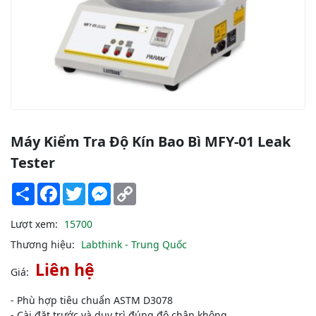
Máy Kiểm Tra Độ Kín Bao Bì MFY-01 Leak
Tester
Share
Facebook
Twitter
Messenger
Copy
Link
Lượt xem:
15700
Thương hiệu:
Labthink - Trung Quốc
Liên hệ
Giá:
- Phù hợp tiêu chuẩn ASTM D3078
- Cài đặt trước và duy trì đúng độ chân không