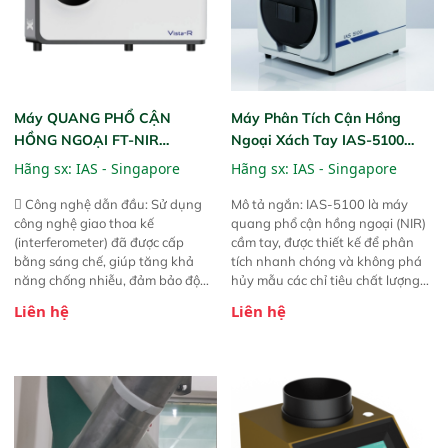
Máy QUANG PHỔ CẬN
Máy Phân Tích Cận Hồng
HỒNG NGOẠI FT-NIR
Ngoại Xách Tay IAS-5100
Analyzer Vista-R
(Portable NIR Analyzer)
Hãng sx:
IAS - Singapore
Hãng sx:
IAS - Singapore
 Công nghệ dẫn đầu: Sử dụng
Mô tả ngắn: IAS-5100 là máy
công nghệ giao thoa kế
quang phổ cận hồng ngoại (NIR)
(interferometer) đã được cấp
cầm tay, được thiết kế để phân
bằng sáng chế, giúp tăng khả
tích nhanh chóng và không phá
năng chống nhiễu, đảm bảo độ
hủy mẫu các chỉ tiêu chất lượng
ổn định và giảm tần suất lỗi. 
của nông sản. Phạm vi sử dụng:
Liên hệ
Liên hệ
Phạm vi ứng dụng rộng: Đáp ứng
Thiết bị linh hoạt cho nhiều kịch
nhu cầu kiểm tra đa dạng mẫu
bản khác nhau như tại điểm thu
mã và thông số trong nhiều
mua, trong xưởng sản xuất hoặc
ngành công nghiệp khác nhau. 
trực tiếp ngoài đồng ruộng.
Độ nhạy cao: Trang bị đầu dò
InGaAs độ nhạy cao, cung cấp
phản hồi phổ tuyến tính đầy đủ,