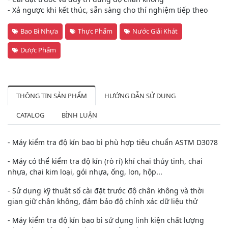
- Xả ngược khi kết thúc, sẵn sàng cho thí nghiệm tiếp theo
Bao Bì Nhựa
Thực Phẩm
Nước Giải Khát
Dược Phẩm
THÔNG TIN SẢN PHẨM
HƯỚNG DẪN SỬ DỤNG
CATALOG
BÌNH LUẬN
- Máy kiểm tra độ kín bao bì phù hợp tiêu chuẩn ASTM D3078
- Máy có thể kiểm tra độ kín (rò rỉ) khí chai thủy tinh, chai
nhựa, chai kim loại, gói nhựa, ống, lon, hộp...
- Sử dụng kỹ thuật số cài đặt trước độ chân không và thời
gian giữ chân không, đảm bảo độ chính xác dữ liệu thử
- Máy kiểm tra độ kín bao bì sử dụng linh kiện chất lượng