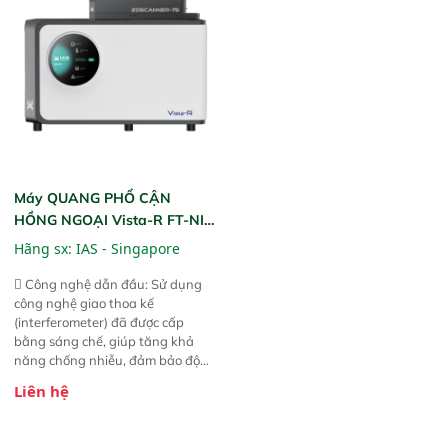
liệu để tăng chỉ số ROI cho doanh
thức ăn chăn nuôi, nguyên liệu
nghiệp.
thực phẩm, nông sản,..
Máy QUANG PHỔ CẬN
HỒNG NGOẠI Vista-R FT-NIR
(Vista-R FT-NIR Analyzer)
Hãng sx:
IAS - Singapore
 Công nghệ dẫn đầu: Sử dụng
công nghệ giao thoa kế
(interferometer) đã được cấp
bằng sáng chế, giúp tăng khả
năng chống nhiễu, đảm bảo độ
ổn định và giảm tần suất lỗi. 
Liên hệ
Phạm vi ứng dụng rộng: Đáp ứng
nhu cầu kiểm tra đa dạng mẫu
mã và thông số trong nhiều