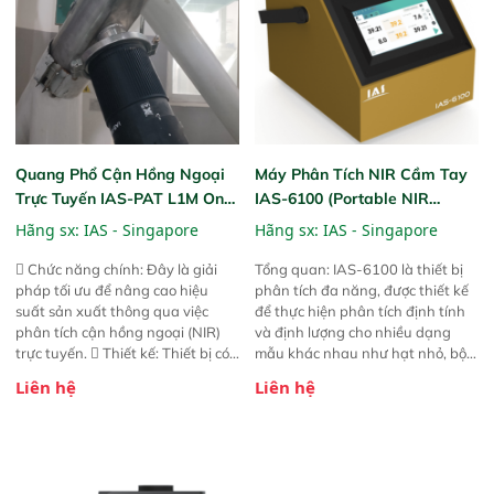
đảm bảo độ chính xác và khả
năng lặp lại tối ưu.
Quang Phổ Cận Hồng Ngoại
Máy Phân Tích NIR Cầm Tay
Trực Tuyến IAS-PAT L1M On-
IAS-6100 (Portable NIR
Line NIR
Analyzer)
Hãng sx:
IAS - Singapore
Hãng sx:
IAS - Singapore
 Chức năng chính: Đây là giải
Tổng quan: IAS-6100 là thiết bị
pháp tối ưu để nâng cao hiệu
phân tích đa năng, được thiết kế
suất sản xuất thông qua việc
để thực hiện phân tích định tính
phân tích cận hồng ngoại (NIR)
và định lượng cho nhiều dạng
trực tuyến.  Thiết kế: Thiết bị có
mẫu khác nhau như hạt nhỏ, bột,
thiết kế mạnh mẽ, mô-đun hóa,
bột nhão và chất lỏng. Thiết bị
Liên hệ
Liên hệ
hỗ trợ tản nhiệt tăng cường và đã
này cho phép bất kỳ ai cũng có
qua kiểm tra áp suất nghiêm
thể thực hiện phân tích đa thành
ngặt.  Cam kết: Mang lại khả
phần chỉ với một nút bấm đơn
năng theo dõi thông số theo thời
giản, mọi lúc, mọi nơi. Chuyên
gian thực và trực quan hóa dữ
dùng : phân tích mẫu nguyên liệu