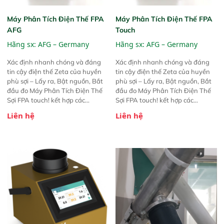
Máy Phân Tích Điện Thế FPA
Máy Phân Tích Điện Thế FPA
AFG
Touch
Hãng sx:
AFG – Germany
Hãng sx:
AFG – Germany
Xác định nhanh chóng và đáng
Xác định nhanh chóng và đáng
tin cậy điện thế Zeta của huyền
tin cậy điện thế Zeta của huyền
phù sợi – Lấy ra, Bật nguồn, Bắt
phù sợi – Lấy ra, Bật nguồn, Bắt
đầu đo Máy Phân Tích Điện Thế
đầu đo Máy Phân Tích Điện Thế
Sợi FPA touch! kết hợp các
Sợi FPA touch! kết hợp các
phương pháp đo điện thế Zeta đã
phương pháp đo điện thế Zeta đã
Liên hệ
Liên hệ
được chứng minh với sự đơn giản
được chứng minh với sự đơn giản
tuyệt vời trong thao tác và vận
tuyệt vời trong thao tác và vận
hành của các phiên bản FPA
hành của các phiên bản FPA
trước đó. Nhưng so với các phiên
trước đó. Nhưng so với các phiên
bản trước, FPA touch! nhỏ hơn và
bản trước, FPA touch! nhỏ hơn và
nhẹ hơn đáng kể, đồng thời được
nhẹ hơn đáng kể, đồng thời được
nâng cấp với các tính năng mới.
nâng cấp với các tính năng mới.