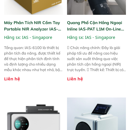
Máy Phân Tích NIR Cầm Tay
Quang Phổ Cận Hồng Ngoại
Portable NIR Analyzer IAS-
Inline IAS-PAT L1M On-Line
6100
NIR
Hãng sx:
IAS - Singapore
Hãng sx:
IAS - Singapore
Tổng quan: IAS-6100 là thiết bị
 Chức năng chính: Đây là giải
phân tích đa năng, được thiết kế
pháp tối ưu để nâng cao hiệu
để thực hiện phân tích định tính
suất sản xuất thông qua việc
và định lượng cho nhiều dạng
phân tích cận hồng ngoại (NIR)
mẫu khác nhau như hạt nhỏ, bột,
trực tuyến.  Thiết kế: Thiết bị có
bột nhão và chất lỏng. Thiết bị
thiết kế mạnh mẽ, mô-đun hóa,
Liên hệ
Liên hệ
này cho phép bất kỳ ai cũng có
hỗ trợ tản nhiệt tăng cường và đã
thể thực hiện phân tích đa thành
qua kiểm tra áp suất nghiêm
phần chỉ với một nút bấm đơn
ngặt.  Cam kết: Mang lại khả
giản, mọi lúc, mọi nơi. Chuyên
năng theo dõi thông số theo thời
dùng : phân tích mẫu nguyên liệu
gian thực và trực quan hóa dữ
thức ăn chăn nuôi, nguyên liệu
liệu để tăng chỉ số ROI cho doanh
thực phẩm, nông sản,..
nghiệp.