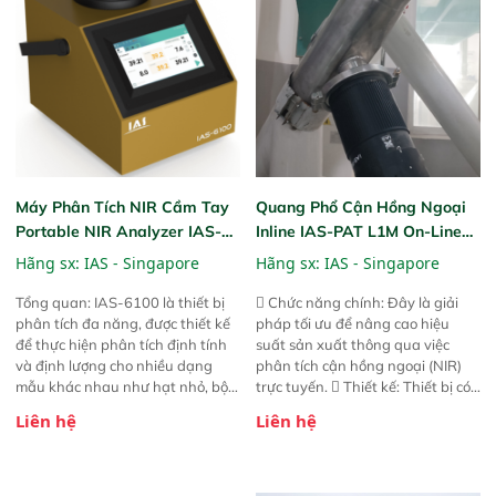
nâng cấp với các tính năng mới.
nâng cấp với các tính năng mới.
Máy Phân Tích NIR Cầm Tay
Quang Phổ Cận Hồng Ngoại
Portable NIR Analyzer IAS-
Inline IAS-PAT L1M On-Line
6100
NIR
Hãng sx:
IAS - Singapore
Hãng sx:
IAS - Singapore
Tổng quan: IAS-6100 là thiết bị
 Chức năng chính: Đây là giải
phân tích đa năng, được thiết kế
pháp tối ưu để nâng cao hiệu
để thực hiện phân tích định tính
suất sản xuất thông qua việc
và định lượng cho nhiều dạng
phân tích cận hồng ngoại (NIR)
mẫu khác nhau như hạt nhỏ, bột,
trực tuyến.  Thiết kế: Thiết bị có
bột nhão và chất lỏng. Thiết bị
thiết kế mạnh mẽ, mô-đun hóa,
Liên hệ
Liên hệ
này cho phép bất kỳ ai cũng có
hỗ trợ tản nhiệt tăng cường và đã
thể thực hiện phân tích đa thành
qua kiểm tra áp suất nghiêm
phần chỉ với một nút bấm đơn
ngặt.  Cam kết: Mang lại khả
giản, mọi lúc, mọi nơi. Chuyên
năng theo dõi thông số theo thời