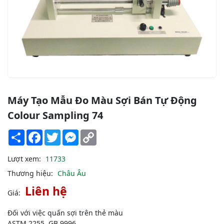
Máy Tạo Mẫu Đo Màu Sợi Bán Tự Động
Colour Sampling 74
Share
Facebook
Twitter
Messenger
Copy
Link
Lượt xem:
11733
Thương hiệu:
Châu Âu
Liên hệ
Giá:
Đối với việc quấn sợi trên thẻ màu
ASTM 2255, GB 9996