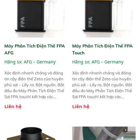
Máy Phân Tích Điện Thế FPA
Máy Phân Tích Điện Thế FPA
AFG
Touch
Hãng sx:
AFG – Germany
Hãng sx:
AFG – Germany
Xác định nhanh chóng và đáng
Xác định nhanh chóng và đáng
tin cậy điện thế Zeta của huyền
tin cậy điện thế Zeta của huyền
phù sợi – Lấy ra, Bật nguồn, Bắt
phù sợi – Lấy ra, Bật nguồn, Bắt
đầu đo Máy Phân Tích Điện Thế
đầu đo Máy Phân Tích Điện Thế
Sợi FPA touch! kết hợp các
Sợi FPA touch! kết hợp các
phương pháp đo điện thế Zeta đã
phương pháp đo điện thế Zeta đã
Liên hệ
Liên hệ
được chứng minh với sự đơn giản
được chứng minh với sự đơn giản
tuyệt vời trong thao tác và vận
tuyệt vời trong thao tác và vận
hành của các phiên bản FPA
hành của các phiên bản FPA
trước đó. Nhưng so với các phiên
trước đó. Nhưng so với các phiên
bản trước, FPA touch! nhỏ hơn và
bản trước, FPA touch! nhỏ hơn và
nhẹ hơn đáng kể, đồng thời được
nhẹ hơn đáng kể, đồng thời được