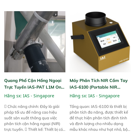
mã và thông số trong nhiều
mua, trong xưởng sản xuất hoặc
ngành công nghiệp khác nhau. 
trực tiếp ngoài đồng ruộng.
Độ nhạy cao: Trang bị đầu dò
InGaAs độ nhạy cao, cung cấp
phản hồi phổ tuyến tính đầy đủ,
đảm bảo độ chính xác và khả
năng lặp lại tối ưu.
Quang Phổ Cận Hồng Ngoại
Máy Phân Tích NIR Cầm Tay
Trực Tuyến IAS-PAT L1M On-
IAS-6100 (Portable NIR
Line NIR
Analyzer)
Hãng sx:
IAS - Singapore
Hãng sx:
IAS - Singapore
 Chức năng chính: Đây là giải
Tổng quan: IAS-6100 là thiết bị
pháp tối ưu để nâng cao hiệu
phân tích đa năng, được thiết kế
suất sản xuất thông qua việc
để thực hiện phân tích định tính
phân tích cận hồng ngoại (NIR)
và định lượng cho nhiều dạng
trực tuyến.  Thiết kế: Thiết bị có
mẫu khác nhau như hạt nhỏ, bột,
thiết kế mạnh mẽ, mô-đun hóa,
bột nhão và chất lỏng. Thiết bị