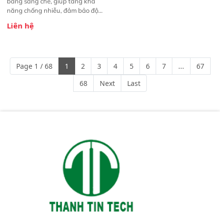
bằng sáng chế, giúp tăng khả
năng chống nhiễu, đảm bảo độ
ổn định và giảm tần suất lỗi. 
Liên hệ
Phạm vi ứng dụng rộng: Đáp ứng
nhu cầu kiểm tra đa dạng mẫu
mã và thông số trong nhiều
ngành công nghiệp khác nhau. 
Page 1 / 68
1
2
3
4
5
6
7
...
67
Độ nhạy cao: Trang bị đầu dò
InGaAs độ nhạy cao, cung cấp
68
Next
Last
phản hồi phổ tuyến tính đầy đủ,
đảm bảo độ chính xác và khả
năng lặp lại tối ưu.