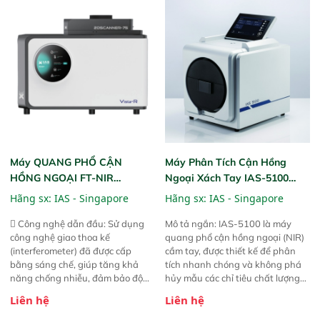
dùng : phân tích mẫu nguyên liệu
gian thực và trực quan hóa dữ
thức ăn chăn nuôi, nguyên liệu
liệu để tăng chỉ số ROI cho doanh
thực phẩm, nông sản,..
nghiệp.
Máy QUANG PHỔ CẬN
Máy Phân Tích Cận Hồng
HỒNG NGOẠI FT-NIR
Ngoại Xách Tay IAS-5100
Analyzer Vista-R
(Portable NIR Analyzer)
Hãng sx:
IAS - Singapore
Hãng sx:
IAS - Singapore
 Công nghệ dẫn đầu: Sử dụng
Mô tả ngắn: IAS-5100 là máy
công nghệ giao thoa kế
quang phổ cận hồng ngoại (NIR)
(interferometer) đã được cấp
cầm tay, được thiết kế để phân
bằng sáng chế, giúp tăng khả
tích nhanh chóng và không phá
năng chống nhiễu, đảm bảo độ
hủy mẫu các chỉ tiêu chất lượng
ổn định và giảm tần suất lỗi. 
của nông sản. Phạm vi sử dụng:
Liên hệ
Liên hệ
Phạm vi ứng dụng rộng: Đáp ứng
Thiết bị linh hoạt cho nhiều kịch
nhu cầu kiểm tra đa dạng mẫu
bản khác nhau như tại điểm thu