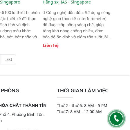
R FT-NIR Analyzer)
 Singapore
Hãng sx:
IAS - Singapore
-6100 là thiết bị phân
 Công nghệ dẫn đầu: Sử dụng công
ược thiết kế để thực
nghệ giao thoa kế (interferometer)
định tính và định
đã được cấp bằng sáng chế, giúp
ều dạng mẫu khác
tăng khả năng chống nhiễu, đảm
hỏ, bột, bột nhão và
bảo độ ổn định và giảm tần suất lỗi.
t bị này cho phép bất
 Phạm vi ứng dụng rộng: Đáp ứng
Liên hệ
hể thực hiện phân tích
nhu cầu kiểm tra đa dạng mẫu mã
chỉ với một nút bấm
và thông số trong nhiều ngành công
Last
úc, mọi nơi. Chuyên
nghiệp khác nhau.  Độ nhạy cao:
ch mẫu nguyên liệu
Trang bị đầu dò InGaAs độ nhạy
ôi, nguyên liệu thực
cao, cung cấp phản hồi phổ tuyến
,..
tính đầy đủ, đảm bảo độ chính xác
và khả năng lặp lại tối ưu.
N PHÒNG
THỜI GIAN LÀM VIỆC
 HÓA CHẤT THÀNH TÍN
Thứ 2 - thứ 6: 8 AM - 5 PM
Thứ 7: 8 AM - 12.00 AM
hố 4, Phường Bình Tân,
m