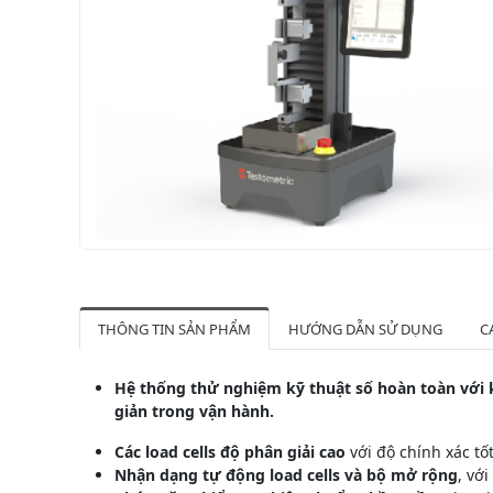
THÔNG TIN SẢN PHẨM
HƯỚNG DẪN SỬ DỤNG
C
Hệ thống thử nghiệm kỹ thuật số hoàn toàn với 
giản trong vận hành.
Các load cells độ phân giải cao
với độ chính xác tố
Nhận dạng tự động load cells và bộ mở rộng
, vớ