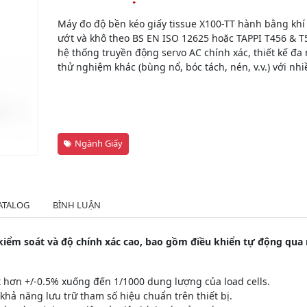
Máy đo độ bền kéo giấy tissue X100-TT hành bằng khí 
ướt và khô theo BS EN ISO 12625 hoặc TAPPI T456 & T
hệ thống truyền động servo AC chính xác, thiết kế đa
thử nghiệm khác (bùng nổ, bóc tách, nén, v.v.) với nhi
Ngành Giấy
ATALOG
BÌNH LUẬN
kiểm soát và độ chính xác cao, bao gồm điều khiển tự động qua
t hơn +/-0.5% xuống đến 1/1000 dung lượng của load cells.
i khả năng lưu trữ tham số hiệu chuẩn trên thiết bị.