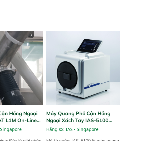
Cận Hồng Ngoại
Máy Quang Phổ Cận Hồng
PAT L1M On-Line
Ngoại Xách Tay IAS-5100
Portable NIR Analyzer
 Singapore
Hãng sx:
IAS - Singapore
ính: Đây là giải pháp
Mô tả ngắn: IAS-5100 là máy quang