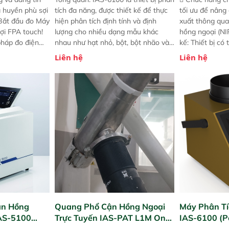
a huyền phù sợi
tích đa năng, được thiết kế để thực
tối ưu để nâng
 Bắt đầu đo Máy
hiện phân tích định tính và định
xuất thông qua
ợi FPA touch!
lượng cho nhiều dạng mẫu khác
hồng ngoại (NIR
pháp đo điện
nhau như hạt nhỏ, bột, bột nhão và
kế: Thiết bị có
ng minh với sự
chất lỏng. Thiết bị này cho phép bất
mô-đun hóa, hỗ
Liên hệ
Liên hệ
ong thao tác và
kỳ ai cũng có thể thực hiện phân tích
cường và đã qu
iên bản FPA
đa thành phần chỉ với một nút bấm
nghiêm ngặt. 
i các phiên
đơn giản, mọi lúc, mọi nơi. Chuyên
khả năng theo 
! nhỏ hơn và
dùng : phân tích mẫu nguyên liệu
thời gian thực 
g thời được
thức ăn chăn nuôi, nguyên liệu thực
liệu để tăng c
 năng mới.
phẩm, nông sản,..
nghiệp.
ận Hồng
Quang Phổ Cận Hồng Ngoại
Máy Phân Tí
IAS-5100
Trực Tuyến IAS-PAT L1M On-
IAS-6100 (P