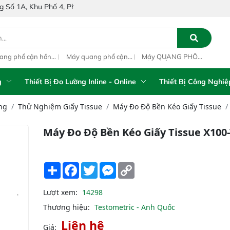
 4, Phường Bình Tân, Thành phố Hồ Chí Minh, Việt Nam
ang phổ cận hồng
Máy quang phổ cận
Máy QUANG PHỔ
Máy
ại inline IAS-PAT
hồng ngoại xách tay
CẬN HỒNG NGOẠI
hồn
M On-Line NIR
IAS-5100 Portable
FT-NIR Analyzer
IAS
NIR Analyzer
Vista-R
NIR
g
Thiết Bị Đo Lường Inline - Online
Thiết Bị Công Nghiệ
ng
Thử Nghiệm Giấy Tissue
Máy Đo Độ Bền Kéo Giấy Tissue
Máy Đo Độ Bền Kéo Giấy Tissue X100
Share
Facebook
Twitter
Messenger
Copy
Link
Lượt xem:
14298
Thương hiệu:
Testometric - Anh Quốc
Liên hệ
Giá: