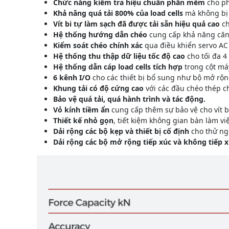
Chức năng kiểm tra hiệu chuẩn phần mềm
cho ph
Khả năng quá tải 800% của load cells
mà không bị 
Vít bi tự làm sạch đã được tải sẵn hiệu quả cao
ch
Hệ thống hướng dẫn chéo
cung cấp khả năng căn
Kiểm soát chéo chính xác
qua điều khiển servo AC 
Hệ thống thu thập dữ liệu tốc độ cao
cho tối đa 4
Hệ thống dẫn cáp load cells tích hợp
trong cột máy
6 kênh I/O
cho các thiết bị bổ sung như bộ mở rộng
Khung tải có độ cứng cao
với các đầu chéo thép c
Bảo vệ quá tải, quá hành trình và tác động.
Vỏ kính tiềm ẩn
cung cấp thêm sự bảo vệ cho vít b
Thiết kế nhỏ gọn
, tiết kiệm không gian bàn làm vi
Dải rộng các bộ kẹp và thiết bị cố định
cho thử ngh
Dải rộng các bộ mở rộng tiếp xúc và không tiếp 