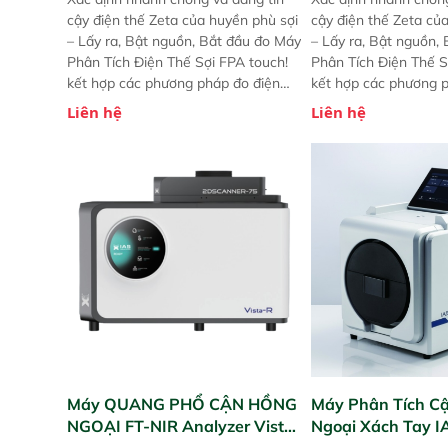
cậy điện thế Zeta của huyền phù sợi
cậy điện thế Zeta củ
– Lấy ra, Bật nguồn, Bắt đầu đo Máy
– Lấy ra, Bật nguồn,
Phân Tích Điện Thế Sợi FPA touch!
Phân Tích Điện Thế S
kết hợp các phương pháp đo điện
kết hợp các phương 
thế Zeta đã được chứng minh với sự
thế Zeta đã được chứ
Liên hệ
Liên hệ
đơn giản tuyệt vời trong thao tác và
đơn giản tuyệt vời tr
vận hành của các phiên bản FPA
vận hành của các ph
trước đó. Nhưng so với các phiên
trước đó. Nhưng so vớ
bản trước, FPA touch! nhỏ hơn và
bản trước, FPA touch
nhẹ hơn đáng kể, đồng thời được
nhẹ hơn đáng kể, đồn
nâng cấp với các tính năng mới.
nâng cấp với các tính
Máy QUANG PHỔ CẬN HỒNG
Máy Phân Tích C
NGOẠI FT-NIR Analyzer Vista-
Ngoại Xách Tay 