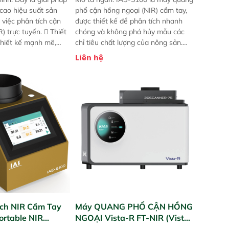
 cao hiệu suất sản
phổ cận hồng ngoại (NIR) cầm tay,
 việc phân tích cận
được thiết kế để phân tích nhanh
) trực tuyến.  Thiết
chóng và không phá hủy mẫu các
 thiết kế mạnh mẽ,
chỉ tiêu chất lượng của nông sản.
 trợ tản nhiệt tăng
Phạm vi sử dụng: Thiết bị linh hoạt
Liên hệ
a kiểm tra áp suất
cho nhiều kịch bản khác nhau như
 Cam kết: Mang lại
tại điểm thu mua, trong xưởng sản
dõi thông số theo
xuất hoặc trực tiếp ngoài đồng
và trực quan hóa dữ
ruộng.
hỉ số ROI cho doanh
ch NIR Cầm Tay
Máy QUANG PHỔ CẬN HỒNG
ortable NIR
NGOẠI Vista-R FT-NIR (Vista-