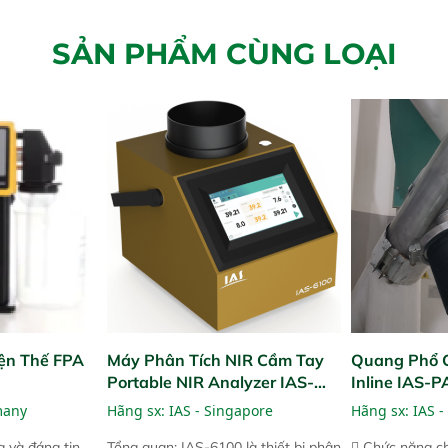
SẢN PHẨM CÙNG LOẠI
ện Thế FPA
Máy Phân Tích NIR Cầm Tay
Quang Phổ 
Portable NIR Analyzer IAS-
Inline IAS-
6100
NIR
many
Hãng sx:
IAS - Singapore
Hãng sx:
IAS -
 và đáng tin
Tổng quan: IAS-6100 là thiết bị phân
 Chức năng ch