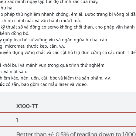
ép xác minh ngay lập tức độ chính xác của máy.
hư hại.
o phép thử nghiệm nhanh chóng, êm ái. Được trang bị vòng bi đầu 
 chỉnh chính xác và vận hành mượt mà.
kỹ thuật số và động cơ servo không chổi than, cho phép vận hành kh
 kênh đồng bộ.
 giúp loại bỏ sự vướng víu và ngăn ngừa hư hại cáp.
, micromet, thước kẹp, cân, v.v.
huyên dụng vững chắc và các cột hỗ trợ đùn cứng có các rãnh T để
i khỏi bụi và mảnh vụn trong quá trình thử nghiệm.
ệc và mặt sàn.
iệm kéo, nén, uốn, cắt, bóc và kiểm tra sản phẩm, v.v.
xúc
có sẵn, bao gồm các mẫu laser và video.