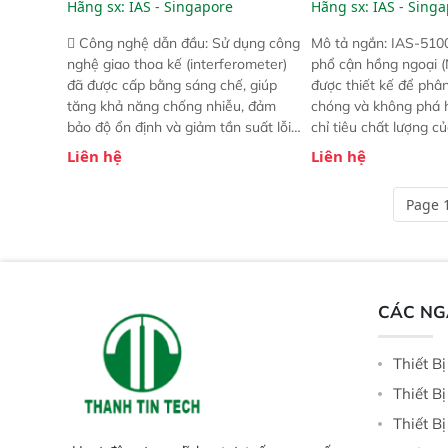
R
(Portable NIR Ana
Hãng sx:
IAS - Singapore
Hãng sx:
IAS - Sing
 Công nghệ dẫn đầu: Sử dụng công
Mô tả ngắn: IAS-510
nghệ giao thoa kế (interferometer)
phổ cận hồng ngoại (
đã được cấp bằng sáng chế, giúp
được thiết kế để phâ
tăng khả năng chống nhiễu, đảm
chóng và không phá 
bảo độ ổn định và giảm tần suất lỗi.
chỉ tiêu chất lượng c
 Phạm vi ứng dụng rộng: Đáp ứng
Phạm vi sử dụng: Thiế
Liên hệ
Liên hệ
nhu cầu kiểm tra đa dạng mẫu mã
cho nhiều kịch bản k
và thông số trong nhiều ngành công
tại điểm thu mua, tr
Page 1
nghiệp khác nhau.  Độ nhạy cao:
xuất hoặc trực tiếp n
Trang bị đầu dò InGaAs độ nhạy
ruộng.
cao, cung cấp phản hồi phổ tuyến
tính đầy đủ, đảm bảo độ chính xác
và khả năng lặp lại tối ưu.
CÁC N
Thiết B
Thiết B
Thiết B