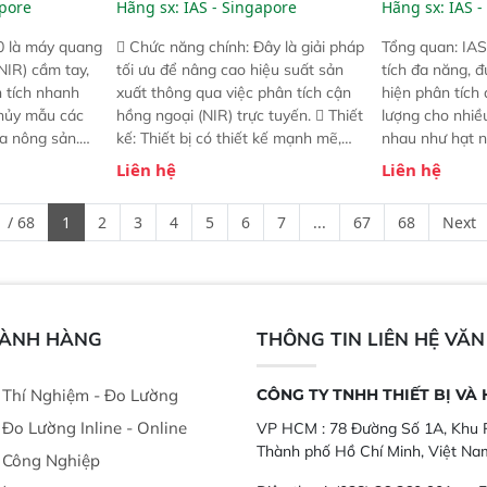
lyzer)
Line NIR
Analyzer)
apore
Hãng sx:
IAS - Singapore
Hãng sx:
IAS -
0 là máy quang
 Chức năng chính: Đây là giải pháp
Tổng quan: IAS
NIR) cầm tay,
tối ưu để nâng cao hiệu suất sản
tích đa năng, đ
n tích nhanh
xuất thông qua việc phân tích cận
hiện phân tích 
hủy mẫu các
hồng ngoại (NIR) trực tuyến.  Thiết
lượng cho nhi
ủa nông sản.
kế: Thiết bị có thiết kế mạnh mẽ,
nhau như hạt n
t bị linh hoạt
mô-đun hóa, hỗ trợ tản nhiệt tăng
chất lỏng. Thiế
Liên hệ
Liên hệ
hác nhau như
cường và đã qua kiểm tra áp suất
kỳ ai cũng có t
ong xưởng sản
nghiêm ngặt.  Cam kết: Mang lại
đa thành phần 
 / 68
1
2
3
4
5
6
7
...
67
68
Next
goài đồng
khả năng theo dõi thông số theo
đơn giản, mọi l
thời gian thực và trực quan hóa dữ
dùng : phân tí
liệu để tăng chỉ số ROI cho doanh
thức ăn chăn nu
nghiệp.
phẩm, nông sản
GÀNH HÀNG
THÔNG TIN LIÊN HỆ VĂ
ị Thí Nghiệm - Đo Lường
CÔNG TY TNHH THIẾT BỊ VÀ
ị Đo Lường Inline - Online
VP HCM :
78 Đường Số 1A, Khu P
Thành phố Hồ Chí Minh, Việt Na
ị Công Nghiệp