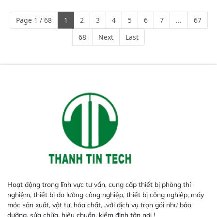
mã và thông số trong nhiều
ngành công nghiệp khác nhau. 
Page 1 / 68
1
2
3
4
5
6
7
...
67
Độ nhạy cao: Trang bị đầu dò
InGaAs độ nhạy cao, cung cấp
68
Next
Last
phản hồi phổ tuyến tính đầy đủ,
đảm bảo độ chính xác và khả
năng lặp lại tối ưu.
Hoạt động trong lĩnh vực tư vấn, cung cấp thiết bị phòng thí
nghiệm, thiết bị đo lường công nghiệp, thiết bị công nghiệp, máy
móc sản xuất, vật tư, hóa chất,...với dịch vụ trọn gói như bảo
dưỡng, sửa chữa, hiệu chuẩn, kiểm định tận nơi !