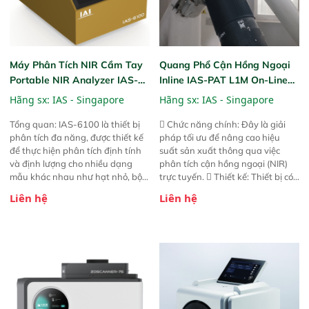
Máy Phân Tích NIR Cầm Tay
Quang Phổ Cận Hồng Ngoại
Portable NIR Analyzer IAS-
Inline IAS-PAT L1M On-Line
6100
NIR
Hãng sx:
IAS - Singapore
Hãng sx:
IAS - Singapore
Tổng quan: IAS-6100 là thiết bị
 Chức năng chính: Đây là giải
phân tích đa năng, được thiết kế
pháp tối ưu để nâng cao hiệu
để thực hiện phân tích định tính
suất sản xuất thông qua việc
và định lượng cho nhiều dạng
phân tích cận hồng ngoại (NIR)
mẫu khác nhau như hạt nhỏ, bột,
trực tuyến.  Thiết kế: Thiết bị có
bột nhão và chất lỏng. Thiết bị
thiết kế mạnh mẽ, mô-đun hóa,
Liên hệ
Liên hệ
này cho phép bất kỳ ai cũng có
hỗ trợ tản nhiệt tăng cường và đã
thể thực hiện phân tích đa thành
qua kiểm tra áp suất nghiêm
phần chỉ với một nút bấm đơn
ngặt.  Cam kết: Mang lại khả
giản, mọi lúc, mọi nơi. Chuyên
năng theo dõi thông số theo thời
dùng : phân tích mẫu nguyên liệu
gian thực và trực quan hóa dữ
thức ăn chăn nuôi, nguyên liệu
liệu để tăng chỉ số ROI cho doanh
thực phẩm, nông sản,..
nghiệp.