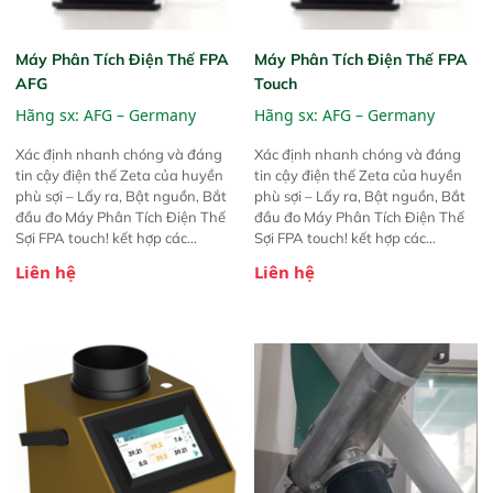
Máy Phân Tích Điện Thế FPA
Máy Phân Tích Điện Thế FPA
AFG
Touch
Hãng sx:
AFG – Germany
Hãng sx:
AFG – Germany
Xác định nhanh chóng và đáng
Xác định nhanh chóng và đáng
tin cậy điện thế Zeta của huyền
tin cậy điện thế Zeta của huyền
phù sợi – Lấy ra, Bật nguồn, Bắt
phù sợi – Lấy ra, Bật nguồn, Bắt
đầu đo Máy Phân Tích Điện Thế
đầu đo Máy Phân Tích Điện Thế
Sợi FPA touch! kết hợp các
Sợi FPA touch! kết hợp các
phương pháp đo điện thế Zeta đã
phương pháp đo điện thế Zeta đã
Liên hệ
Liên hệ
được chứng minh với sự đơn giản
được chứng minh với sự đơn giản
tuyệt vời trong thao tác và vận
tuyệt vời trong thao tác và vận
hành của các phiên bản FPA
hành của các phiên bản FPA
trước đó. Nhưng so với các phiên
trước đó. Nhưng so với các phiên
bản trước, FPA touch! nhỏ hơn và
bản trước, FPA touch! nhỏ hơn và
nhẹ hơn đáng kể, đồng thời được
nhẹ hơn đáng kể, đồng thời được
nâng cấp với các tính năng mới.
nâng cấp với các tính năng mới.