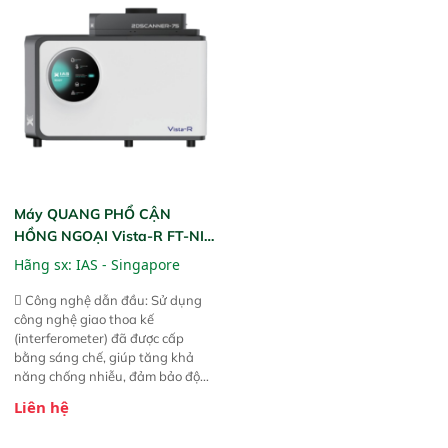
gian thực và trực quan hóa dữ
dùng : phân tích mẫu nguyên liệu
liệu để tăng chỉ số ROI cho doanh
thức ăn chăn nuôi, nguyên liệu
nghiệp.
thực phẩm, nông sản,..
Máy QUANG PHỔ CẬN
HỒNG NGOẠI Vista-R FT-NIR
(Vista-R FT-NIR Analyzer)
Hãng sx:
IAS - Singapore
 Công nghệ dẫn đầu: Sử dụng
công nghệ giao thoa kế
(interferometer) đã được cấp
bằng sáng chế, giúp tăng khả
năng chống nhiễu, đảm bảo độ
ổn định và giảm tần suất lỗi. 
Liên hệ
Phạm vi ứng dụng rộng: Đáp ứng
nhu cầu kiểm tra đa dạng mẫu