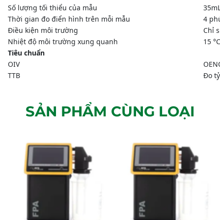
Số lượng tối thiểu của mẫu
35mL
Thời gian đo điển hình trên mỗi mẫu
4 ph
Điều kiện môi trường
Chỉ 
Nhiệt độ môi trường xung quanh
15 °C
Tiêu chuẩn
OIV
OENO
TTB
Đo t
SẢN PHẨM CÙNG LOẠI