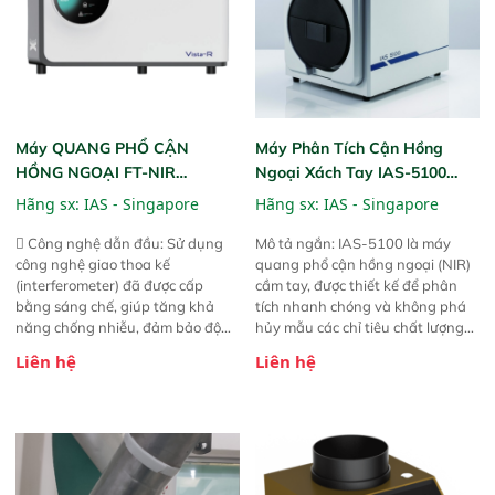
Máy QUANG PHỔ CẬN
Máy Phân Tích Cận Hồng
HỒNG NGOẠI FT-NIR
Ngoại Xách Tay IAS-5100
Analyzer Vista-R
(Portable NIR Analyzer)
Hãng sx:
IAS - Singapore
Hãng sx:
IAS - Singapore
 Công nghệ dẫn đầu: Sử dụng
Mô tả ngắn: IAS-5100 là máy
công nghệ giao thoa kế
quang phổ cận hồng ngoại (NIR)
(interferometer) đã được cấp
cầm tay, được thiết kế để phân
bằng sáng chế, giúp tăng khả
tích nhanh chóng và không phá
năng chống nhiễu, đảm bảo độ
hủy mẫu các chỉ tiêu chất lượng
ổn định và giảm tần suất lỗi. 
của nông sản. Phạm vi sử dụng:
Liên hệ
Liên hệ
Phạm vi ứng dụng rộng: Đáp ứng
Thiết bị linh hoạt cho nhiều kịch
nhu cầu kiểm tra đa dạng mẫu
bản khác nhau như tại điểm thu
mã và thông số trong nhiều
mua, trong xưởng sản xuất hoặc
ngành công nghiệp khác nhau. 
trực tiếp ngoài đồng ruộng.
Độ nhạy cao: Trang bị đầu dò
InGaAs độ nhạy cao, cung cấp
phản hồi phổ tuyến tính đầy đủ,