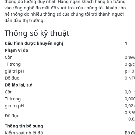
thống đo lường duy nhất. Hàng ngàn khách hàng tin tưởng
vào công nghệ đo mật độ vượt trội của chúng tôi, khiến cho
hệ thống đo nhiều thông số của chúng tôi trở thành người
dẫn đầu thị trường.
Thông số kỹ thuật
Cấu hình được khuyến nghị
1
Phạm vi đo
Cồn
0 %v
Tỉ trọng
0 g/
giá trị pH
pH 0
Độ đục
0 NT
Độ lặp lại, s.d
Cồn
0,01 
Tỉ trọng
0,00
giá trị pH
0,02
0.3 %
Độ đục
+ 0.
Thông tin bổ sung
Kiểm soát nhiệt độ
Bộ đi