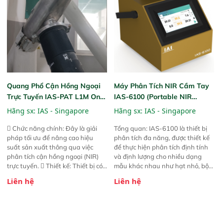
đảm bảo độ chính xác và khả
năng lặp lại tối ưu.
Quang Phổ Cận Hồng Ngoại
Máy Phân Tích NIR Cầm Tay
Trực Tuyến IAS-PAT L1M On-
IAS-6100 (Portable NIR
Line NIR
Analyzer)
Hãng sx:
IAS - Singapore
Hãng sx:
IAS - Singapore
 Chức năng chính: Đây là giải
Tổng quan: IAS-6100 là thiết bị
pháp tối ưu để nâng cao hiệu
phân tích đa năng, được thiết kế
suất sản xuất thông qua việc
để thực hiện phân tích định tính
phân tích cận hồng ngoại (NIR)
và định lượng cho nhiều dạng
trực tuyến.  Thiết kế: Thiết bị có
mẫu khác nhau như hạt nhỏ, bột,
thiết kế mạnh mẽ, mô-đun hóa,
bột nhão và chất lỏng. Thiết bị
Liên hệ
Liên hệ
hỗ trợ tản nhiệt tăng cường và đã
này cho phép bất kỳ ai cũng có
qua kiểm tra áp suất nghiêm
thể thực hiện phân tích đa thành
ngặt.  Cam kết: Mang lại khả
phần chỉ với một nút bấm đơn
năng theo dõi thông số theo thời
giản, mọi lúc, mọi nơi. Chuyên