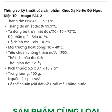
​Thông số kỹ thuật của sản phẩm Khúc Xạ Kế Đo Độ Ngọt
Điện Tử – Atago PAL-2
- Thang đo: Brix 45.0 – 93.0%.
- Thang đo nhiệt độ: 9- 99.9°C.
- Tự động bù trừ nhiệt độ (ATC): 10 – 75°C.
- Độ phân giải: Brix 0.1%.
- Độ chính xác: Brix ± 0.2%.
- Môi trường hoạt động: 10 – 40°C.
- Tiêu chuẩn chống thấm nước: IP65.
- Thể tích mẩu đo: 0.3ml.
- Thời gian đo: 3 giây.
- Kích thước: 5.5 x 3.1 x 10.9 cm.
- Trọng lượng: 100 g.
- Nguồn: 2 x pin AAA.
- Có thể chuẩn (cài đặt) về 0 với mẩu bằng nước.
SẢN PHẨM CÙNG LOẠI