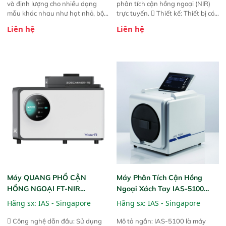
và định lượng cho nhiều dạng
phân tích cận hồng ngoại (NIR)
mẫu khác nhau như hạt nhỏ, bột,
trực tuyến.  Thiết kế: Thiết bị có
bột nhão và chất lỏng. Thiết bị
thiết kế mạnh mẽ, mô-đun hóa,
Liên hệ
Liên hệ
này cho phép bất kỳ ai cũng có
hỗ trợ tản nhiệt tăng cường và đã
thể thực hiện phân tích đa thành
qua kiểm tra áp suất nghiêm
phần chỉ với một nút bấm đơn
ngặt.  Cam kết: Mang lại khả
giản, mọi lúc, mọi nơi. Chuyên
năng theo dõi thông số theo thời
dùng : phân tích mẫu nguyên liệu
gian thực và trực quan hóa dữ
thức ăn chăn nuôi, nguyên liệu
liệu để tăng chỉ số ROI cho doanh
thực phẩm, nông sản,..
nghiệp.
Máy QUANG PHỔ CẬN
Máy Phân Tích Cận Hồng
HỒNG NGOẠI FT-NIR
Ngoại Xách Tay IAS-5100
Analyzer Vista-R
(Portable NIR Analyzer)
Hãng sx:
IAS - Singapore
Hãng sx:
IAS - Singapore
 Công nghệ dẫn đầu: Sử dụng
Mô tả ngắn: IAS-5100 là máy