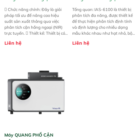
 Chức năng chính: Đây là giải
Tổng quan: IAS-6100 là thiết bị
pháp tối ưu để nâng cao hiệu
phân tích đa năng, được thiết kế
suất sản xuất thông qua việc
để thực hiện phân tích định tính
phân tích cận hồng ngoại (NIR)
và định lượng cho nhiều dạng
trực tuyến.  Thiết kế: Thiết bị có
mẫu khác nhau như hạt nhỏ, bột,
thiết kế mạnh mẽ, mô-đun hóa,
bột nhão và chất lỏng. Thiết bị
Liên hệ
Liên hệ
hỗ trợ tản nhiệt tăng cường và đã
này cho phép bất kỳ ai cũng có
qua kiểm tra áp suất nghiêm
thể thực hiện phân tích đa thành
ngặt.  Cam kết: Mang lại khả
phần chỉ với một nút bấm đơn
năng theo dõi thông số theo thời
giản, mọi lúc, mọi nơi. Chuyên
gian thực và trực quan hóa dữ
dùng : phân tích mẫu nguyên liệu
liệu để tăng chỉ số ROI cho doanh
thức ăn chăn nuôi, nguyên liệu
nghiệp.
thực phẩm, nông sản,..
Máy QUANG PHỔ CẬN