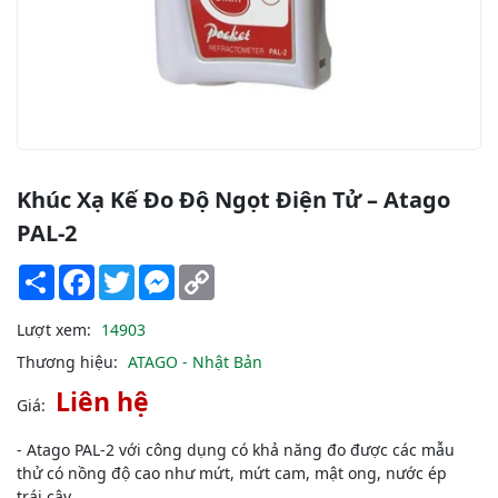
Khúc Xạ Kế Đo Độ Ngọt Điện Tử – Atago
PAL-2
Share
Facebook
Twitter
Messenger
Copy
Link
Lượt xem:
14903
Thương hiệu:
ATAGO - Nhật Bản
Liên hệ
Giá:
- Atago PAL-2 với công dụng có khả năng đo được các mẫu
thử có nồng độ cao như mứt, mứt cam, mật ong, nước ép
trái cây,…