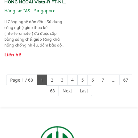
HỒNG NGOẠI Vista-R FT-NIR
(Vista-R FT-NIR Analyzer)
Hãng sx:
IAS - Singapore
 Công nghệ dẫn đầu: Sử dụng
công nghệ giao thoa kế
(interferometer) đã được cấp
bằng sáng chế, giúp tăng khả
năng chống nhiễu, đảm bảo độ
ổn định và giảm tần suất lỗi. 
Liên hệ
Phạm vi ứng dụng rộng: Đáp ứng
nhu cầu kiểm tra đa dạng mẫu
mã và thông số trong nhiều
ngành công nghiệp khác nhau. 
Page 1 / 68
1
2
3
4
5
6
7
...
67
Độ nhạy cao: Trang bị đầu dò
InGaAs độ nhạy cao, cung cấp
68
Next
Last
phản hồi phổ tuyến tính đầy đủ,
đảm bảo độ chính xác và khả
năng lặp lại tối ưu.