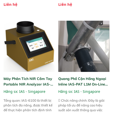
phương pháp đo điện thế Zeta đã
phương pháp đo điện thế Zeta đã
Liên hệ
Liên hệ
được chứng minh với sự đơn giản
được chứng minh với sự đơn giản
tuyệt vời trong thao tác và vận
tuyệt vời trong thao tác và vận
hành của các phiên bản FPA
hành của các phiên bản FPA
trước đó. Nhưng so với các phiên
trước đó. Nhưng so với các phiên
bản trước, FPA touch! nhỏ hơn và
bản trước, FPA touch! nhỏ hơn và
nhẹ hơn đáng kể, đồng thời được
nhẹ hơn đáng kể, đồng thời được
nâng cấp với các tính năng mới.
nâng cấp với các tính năng mới.
Máy Phân Tích NIR Cầm Tay
Quang Phổ Cận Hồng Ngoại
Portable NIR Analyzer IAS-
Inline IAS-PAT L1M On-Line
6100
NIR
Hãng sx:
IAS - Singapore
Hãng sx:
IAS - Singapore
Tổng quan: IAS-6100 là thiết bị
 Chức năng chính: Đây là giải
phân tích đa năng, được thiết kế
pháp tối ưu để nâng cao hiệu
để thực hiện phân tích định tính
suất sản xuất thông qua việc