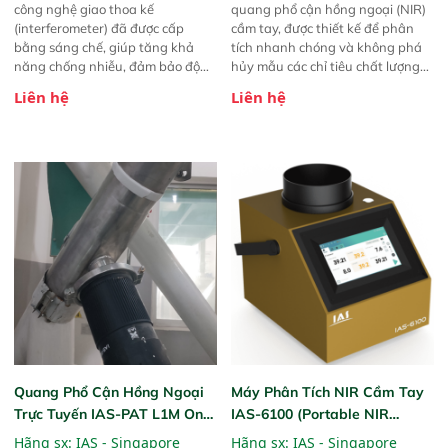
công nghệ giao thoa kế
quang phổ cận hồng ngoại (NIR)
(interferometer) đã được cấp
cầm tay, được thiết kế để phân
bằng sáng chế, giúp tăng khả
tích nhanh chóng và không phá
năng chống nhiễu, đảm bảo độ
hủy mẫu các chỉ tiêu chất lượng
ổn định và giảm tần suất lỗi. 
của nông sản. Phạm vi sử dụng:
Liên hệ
Liên hệ
Phạm vi ứng dụng rộng: Đáp ứng
Thiết bị linh hoạt cho nhiều kịch
nhu cầu kiểm tra đa dạng mẫu
bản khác nhau như tại điểm thu
mã và thông số trong nhiều
mua, trong xưởng sản xuất hoặc
ngành công nghiệp khác nhau. 
trực tiếp ngoài đồng ruộng.
Độ nhạy cao: Trang bị đầu dò
InGaAs độ nhạy cao, cung cấp
phản hồi phổ tuyến tính đầy đủ,
đảm bảo độ chính xác và khả
năng lặp lại tối ưu.
Quang Phổ Cận Hồng Ngoại
Máy Phân Tích NIR Cầm Tay
Trực Tuyến IAS-PAT L1M On-
IAS-6100 (Portable NIR
Line NIR
Analyzer)
Hãng sx:
IAS - Singapore
Hãng sx:
IAS - Singapore