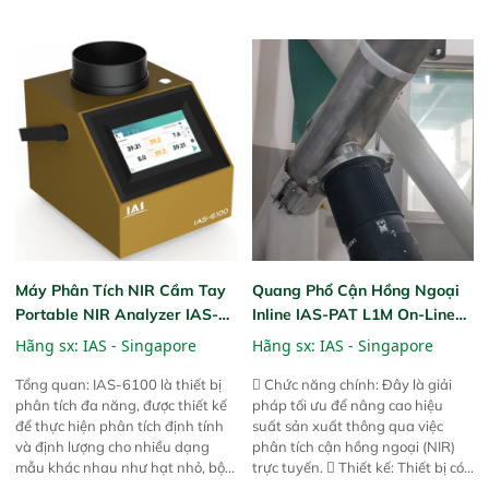
hành của các phiên bản FPA
hành của các phiên bản FPA
trước đó. Nhưng so với các phiên
trước đó. Nhưng so với các phiên
bản trước, FPA touch! nhỏ hơn và
bản trước, FPA touch! nhỏ hơn và
nhẹ hơn đáng kể, đồng thời được
nhẹ hơn đáng kể, đồng thời được
nâng cấp với các tính năng mới.
nâng cấp với các tính năng mới.
Máy Phân Tích NIR Cầm Tay
Quang Phổ Cận Hồng Ngoại
Portable NIR Analyzer IAS-
Inline IAS-PAT L1M On-Line
6100
NIR
Hãng sx:
IAS - Singapore
Hãng sx:
IAS - Singapore
Tổng quan: IAS-6100 là thiết bị
 Chức năng chính: Đây là giải
phân tích đa năng, được thiết kế
pháp tối ưu để nâng cao hiệu
để thực hiện phân tích định tính
suất sản xuất thông qua việc
và định lượng cho nhiều dạng
phân tích cận hồng ngoại (NIR)
mẫu khác nhau như hạt nhỏ, bột,
trực tuyến.  Thiết kế: Thiết bị có
bột nhão và chất lỏng. Thiết bị
thiết kế mạnh mẽ, mô-đun hóa,