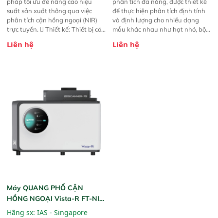
pháp tối ưu để nâng cao hiệu
phân tích đa năng, được thiết kế
suất sản xuất thông qua việc
để thực hiện phân tích định tính
phân tích cận hồng ngoại (NIR)
và định lượng cho nhiều dạng
trực tuyến.  Thiết kế: Thiết bị có
mẫu khác nhau như hạt nhỏ, bột,
thiết kế mạnh mẽ, mô-đun hóa,
bột nhão và chất lỏng. Thiết bị
Liên hệ
Liên hệ
hỗ trợ tản nhiệt tăng cường và đã
này cho phép bất kỳ ai cũng có
qua kiểm tra áp suất nghiêm
thể thực hiện phân tích đa thành
ngặt.  Cam kết: Mang lại khả
phần chỉ với một nút bấm đơn
năng theo dõi thông số theo thời
giản, mọi lúc, mọi nơi. Chuyên
gian thực và trực quan hóa dữ
dùng : phân tích mẫu nguyên liệu
liệu để tăng chỉ số ROI cho doanh
thức ăn chăn nuôi, nguyên liệu
nghiệp.
thực phẩm, nông sản,..
Máy QUANG PHỔ CẬN
HỒNG NGOẠI Vista-R FT-NIR
(Vista-R FT-NIR Analyzer)
Hãng sx:
IAS - Singapore