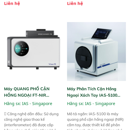
Liên hệ
Liên hệ
này cho phép bất kỳ ai cũng có
hỗ trợ tản nhiệt tăng cường và đã
thể thực hiện phân tích đa thành
qua kiểm tra áp suất nghiêm
phần chỉ với một nút bấm đơn
ngặt.  Cam kết: Mang lại khả
giản, mọi lúc, mọi nơi. Chuyên
năng theo dõi thông số theo thời
dùng : phân tích mẫu nguyên liệu
gian thực và trực quan hóa dữ
thức ăn chăn nuôi, nguyên liệu
liệu để tăng chỉ số ROI cho doanh
thực phẩm, nông sản,..
nghiệp.
Máy QUANG PHỔ CẬN
Máy Phân Tích Cận Hồng
HỒNG NGOẠI FT-NIR
Ngoại Xách Tay IAS-5100
Analyzer Vista-R
(Portable NIR Analyzer)
Hãng sx:
IAS - Singapore
Hãng sx:
IAS - Singapore
 Công nghệ dẫn đầu: Sử dụng
Mô tả ngắn: IAS-5100 là máy
công nghệ giao thoa kế
quang phổ cận hồng ngoại (NIR)
(interferometer) đã được cấp
cầm tay, được thiết kế để phân