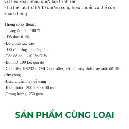
vật liệu khác nhau được lập trình sẵn
- Có thể lưu trữ tới 10 đường cong hiệu chuẩn cụ thể của
khách hàng
Thông số kỹ thuật :
-Thang đo: 0 – 100 %
- Độ đọc: 0.1%
-Độ chính xác cao
- Độ cảm ứng : khoảng 4 cm
-Tốc độ đo: 1-10 lần/Giây
-Bộ nhớ: 100 kết quả đo
-Giao tiếp: RS232 / DMI-Controller, kết nối máy tính truy xuất dữ liệu
(tùy chọn)
-Hiệu chuẩn máy dễ dàng
-Kích thước: 200 x 80 x 40 mm
-Trọng lượng: 250 gam
SẢN PHẨM CÙNG LOẠI