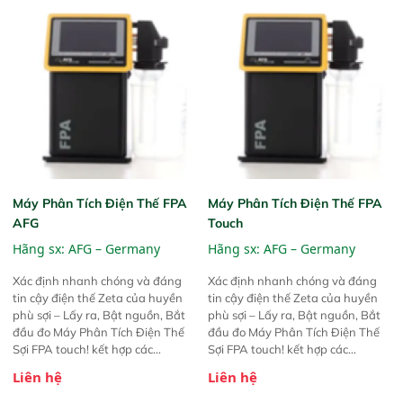
Máy Phân Tích Điện Thế FPA
Máy Phân Tích Điện Thế FPA
AFG
Touch
Hãng sx:
AFG – Germany
Hãng sx:
AFG – Germany
Xác định nhanh chóng và đáng
Xác định nhanh chóng và đáng
tin cậy điện thế Zeta của huyền
tin cậy điện thế Zeta của huyền
phù sợi – Lấy ra, Bật nguồn, Bắt
phù sợi – Lấy ra, Bật nguồn, Bắt
đầu đo Máy Phân Tích Điện Thế
đầu đo Máy Phân Tích Điện Thế
Sợi FPA touch! kết hợp các
Sợi FPA touch! kết hợp các
phương pháp đo điện thế Zeta đã
phương pháp đo điện thế Zeta đã
Liên hệ
Liên hệ
được chứng minh với sự đơn giản
được chứng minh với sự đơn giản
tuyệt vời trong thao tác và vận
tuyệt vời trong thao tác và vận