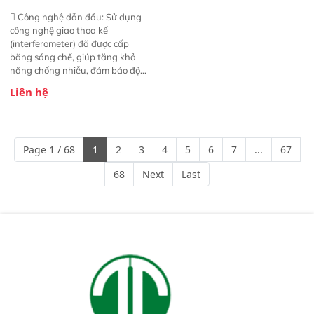
 Công nghệ dẫn đầu: Sử dụng
công nghệ giao thoa kế
(interferometer) đã được cấp
bằng sáng chế, giúp tăng khả
năng chống nhiễu, đảm bảo độ
ổn định và giảm tần suất lỗi. 
Liên hệ
Phạm vi ứng dụng rộng: Đáp ứng
nhu cầu kiểm tra đa dạng mẫu
mã và thông số trong nhiều
ngành công nghiệp khác nhau. 
Page 1 / 68
1
2
3
4
5
6
7
...
67
Độ nhạy cao: Trang bị đầu dò
InGaAs độ nhạy cao, cung cấp
68
Next
Last
phản hồi phổ tuyến tính đầy đủ,
đảm bảo độ chính xác và khả
năng lặp lại tối ưu.