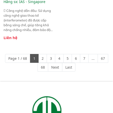
Hãng sx:
IAS - Singapore
 Công nghệ dẫn đầu: Sử dụng
công nghệ giao thoa kế
(interferometer) đã được cấp
bằng sáng chế, giúp tăng khả
năng chống nhiễu, đảm bảo độ
ổn định và giảm tần suất lỗi. 
Liên hệ
Phạm vi ứng dụng rộng: Đáp ứng
nhu cầu kiểm tra đa dạng mẫu
mã và thông số trong nhiều
ngành công nghiệp khác nhau. 
Page 1 / 68
1
2
3
4
5
6
7
...
67
Độ nhạy cao: Trang bị đầu dò
InGaAs độ nhạy cao, cung cấp
68
Next
Last
phản hồi phổ tuyến tính đầy đủ,
đảm bảo độ chính xác và khả
năng lặp lại tối ưu.