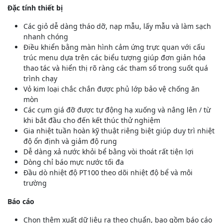
Đặc tính thiết bị
Các giỏ dễ dàng tháo dỡ, nạp mẫu, lấy mẫu và làm sạch
nhanh chóng
Điều khiển bằng màn hình cảm ứng trực quan với cấu
trúc menu dựa trên các biểu tượng giúp đơn giản hóa
thao tác và hiển thị rõ ràng các tham số trong suốt quá
trình chạy
Vỏ kim loại chắc chắn được phủ lớp bảo vệ chống ăn
mòn
Các cụm giá đỡ được tự động hạ xuống và nâng lên / từ
khi bắt đầu cho đến kết thúc thử nghiệm
Gia nhiệt tuần hoàn kỹ thuật riêng biệt giúp duy trì nhiệt
độ ổn định và giảm độ rung
Dễ dàng xả nước khỏi bể bằng vòi thoát rất tiện lợi
Dòng chỉ báo mực nước tối đa
Đầu dò nhiệt độ PT100 theo dõi nhiệt độ bể và môi
trường
Báo cáo
Chọn thêm xuất dữ liệu ra theo chuẩn, bao gồm báo cáo