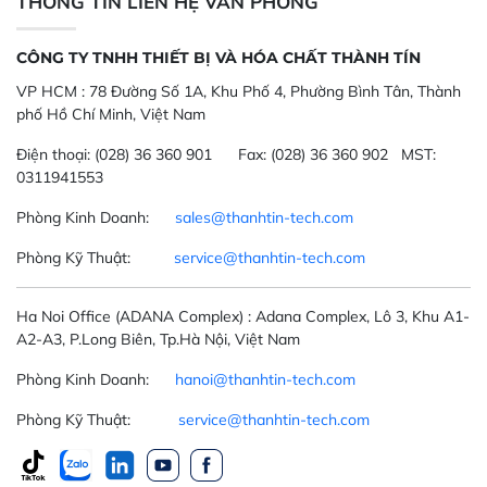
THÔNG TIN LIÊN HỆ VĂN PHÒNG
CÔNG TY TNHH THIẾT BỊ VÀ HÓA CHẤT THÀNH TÍN
VP HCM :
78 Đường Số 1A, Khu Phố 4, Phường Bình Tân, Thành
phố Hồ Chí Minh, Việt Nam
Điện thoại:
(028) 36 360 901
Fax:
(028) 36 360 902 MST:
0311941553
Phòng Kinh Doanh:
sales@thanhtin-tech.com
Phòng Kỹ Thuật:
service@thanhtin-tech.com
Ha Noi Office
(ADANA Complex)
: Adana Complex, Lô 3, Khu A1-
A2-A3, P.Long Biên, Tp.Hà Nội, Việt Nam
Phòng Kinh Doanh:
hanoi@thanhtin-tech.com
Phòng Kỹ Thuật:
service@thanhtin-tech.com