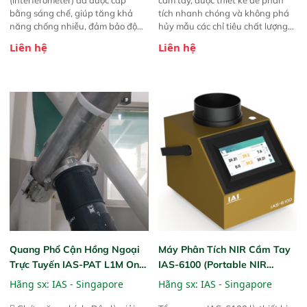
bằng sáng chế, giúp tăng khả
tích nhanh chóng và không phá
năng chống nhiễu, đảm bảo độ
hủy mẫu các chỉ tiêu chất lượng
ổn định và giảm tần suất lỗi. 
của nông sản. Phạm vi sử dụng:
Liên hệ
Liên hệ
Phạm vi ứng dụng rộng: Đáp ứng
Thiết bị linh hoạt cho nhiều kịch
nhu cầu kiểm tra đa dạng mẫu
bản khác nhau như tại điểm thu
mã và thông số trong nhiều
mua, trong xưởng sản xuất hoặc
ngành công nghiệp khác nhau. 
trực tiếp ngoài đồng ruộng.
Độ nhạy cao: Trang bị đầu dò
InGaAs độ nhạy cao, cung cấp
phản hồi phổ tuyến tính đầy đủ,
đảm bảo độ chính xác và khả
năng lặp lại tối ưu.
Quang Phổ Cận Hồng Ngoại
Máy Phân Tích NIR Cầm Tay
Trực Tuyến IAS-PAT L1M On-
IAS-6100 (Portable NIR
Line NIR
Analyzer)
Hãng sx:
IAS - Singapore
Hãng sx:
IAS - Singapore