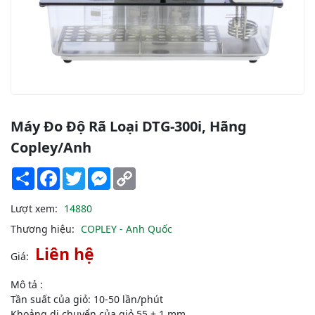
Máy Đo Độ Rã Loại DTG-300i, Hãng
Copley/Anh
Share
Facebook
Twitter
Messenger
Copy
Link
Lượt xem:
14880
Thương hiệu:
COPLEY - Anh Quốc
Liên hệ
Giá:
Mô tả :
Tần suất của giỏ: 10-50 lần/phút
Khoảng di chuyển của giỏ 55 ± 1 mm