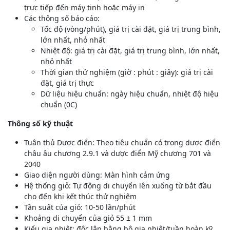
trực tiếp đến máy tinh hoặc máy in
Các thông số báo cáo:
Tốc độ (vòng/phút), giá trị cài đặt, giá trị trung bình,
lớn nhất, nhỏ nhất
Nhiệt độ: giá trị cài đặt, giá trị trung bình, lớn nhất,
nhỏ nhất
Thời gian thử nghiệm (giờ : phút : giây): giá trị cài
đặt, giá trị thực
Dữ liệu hiệu chuẩn: ngày hiệu chuẩn, nhiệt độ hiệu
chuẩn (0C)
Thông số kỹ thuật
Tuân thủ Dược điển: Theo tiêu chuẩn có trong dược điển
châu âu chương 2.9.1 và dược điển Mỹ chương 701 và
2040
Giao diện người dùng: Màn hình cảm ứng
Hệ thống giỏ: Tự động di chuyển lên xuống từ bắt đầu
cho đến khi kết thúc thử nghiệm
Tần suất của giỏ: 10-50 lần/phút
Khoảng di chuyển của giỏ 55 ± 1 mm
Kiểu gia nhiệt: độc lập bằng bộ gia nhiệt/tuần hoàn kỹ