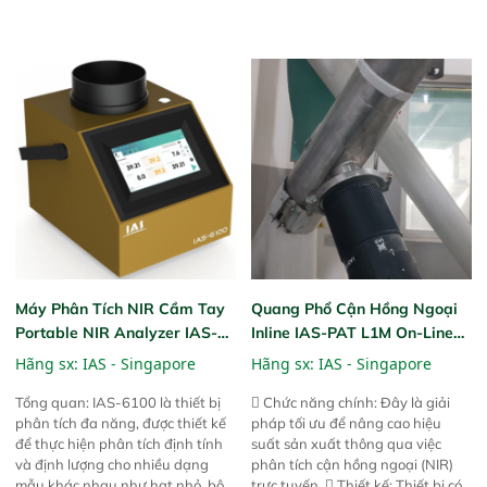
tuyệt vời trong thao tác và vận
tuyệt vời trong thao tác và vận
hành của các phiên bản FPA
hành của các phiên bản FPA
trước đó. Nhưng so với các phiên
trước đó. Nhưng so với các phiên
bản trước, FPA touch! nhỏ hơn và
bản trước, FPA touch! nhỏ hơn và
nhẹ hơn đáng kể, đồng thời được
nhẹ hơn đáng kể, đồng thời được
nâng cấp với các tính năng mới.
nâng cấp với các tính năng mới.
Máy Phân Tích NIR Cầm Tay
Quang Phổ Cận Hồng Ngoại
Portable NIR Analyzer IAS-
Inline IAS-PAT L1M On-Line
6100
NIR
Hãng sx:
IAS - Singapore
Hãng sx:
IAS - Singapore
Tổng quan: IAS-6100 là thiết bị
 Chức năng chính: Đây là giải
phân tích đa năng, được thiết kế
pháp tối ưu để nâng cao hiệu
để thực hiện phân tích định tính
suất sản xuất thông qua việc
và định lượng cho nhiều dạng
phân tích cận hồng ngoại (NIR)
mẫu khác nhau như hạt nhỏ, bột,
trực tuyến.  Thiết kế: Thiết bị có