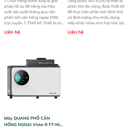
 Chức năng chính: Đây là giải
Tổng quan: IAS-6100 là thiết bị
pháp tối ưu để nâng cao hiệu
phân tích đa năng, được thiết kế
suất sản xuất thông qua việc
để thực hiện phân tích định tính
phân tích cận hồng ngoại (NIR)
và định lượng cho nhiều dạng
trực tuyến.  Thiết kế: Thiết bị có
mẫu khác nhau như hạt nhỏ, bột,
thiết kế mạnh mẽ, mô-đun hóa,
bột nhão và chất lỏng. Thiết bị
Liên hệ
Liên hệ
hỗ trợ tản nhiệt tăng cường và đã
này cho phép bất kỳ ai cũng có
qua kiểm tra áp suất nghiêm
thể thực hiện phân tích đa thành
ngặt.  Cam kết: Mang lại khả
phần chỉ với một nút bấm đơn
năng theo dõi thông số theo thời
giản, mọi lúc, mọi nơi. Chuyên
gian thực và trực quan hóa dữ
dùng : phân tích mẫu nguyên liệu
liệu để tăng chỉ số ROI cho doanh
thức ăn chăn nuôi, nguyên liệu
nghiệp.
thực phẩm, nông sản,..
Máy QUANG PHỔ CẬN
HỒNG NGOẠI Vista-R FT-NIR
(Vista-R FT-NIR Analyzer)