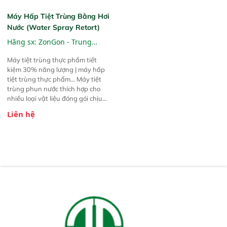
Máy Hấp Tiệt Trùng Bằng Hơi
Nước (Water Spray Retort)
Hãng sx:
ZonGon - Trung
Quốc
Máy tiệt trùng thực phẩm tiết
kiệm 30% năng lượng | máy hấp
tiệt trùng thực phẩm... Máy tiệt
trùng phun nước thích hợp cho
nhiều loại vật liệu đóng gói chịu
nhiệt. 1. Chai thủy tinh; 2. Hộp
Liên hệ
kim loại: lon thiếc, lon nhôm; 3.
Hộp nhựa: chai PP, chai HDPE; 4.
Túi mềm: túi nhôm, túi trong suốt,
túi hút chân không, túi tiệt trùng
nhiệt độ cao.