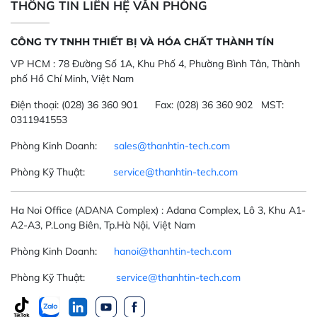
THÔNG TIN LIÊN HỆ VĂN PHÒNG
CÔNG TY TNHH THIẾT BỊ VÀ HÓA CHẤT THÀNH TÍN
VP HCM :
78 Đường Số 1A, Khu Phố 4, Phường Bình Tân, Thành
phố Hồ Chí Minh, Việt Nam
Điện thoại:
(028) 36 360 901
Fax:
(028) 36 360 902 MST:
0311941553
Phòng Kinh Doanh:
sales@thanhtin-tech.com
Phòng Kỹ Thuật:
service@thanhtin-tech.com
Ha Noi Office
(ADANA Complex)
: Adana Complex, Lô 3, Khu A1-
A2-A3, P.Long Biên, Tp.Hà Nội, Việt Nam
Phòng Kinh Doanh:
hanoi@thanhtin-tech.com
Phòng Kỹ Thuật:
service@thanhtin-tech.com