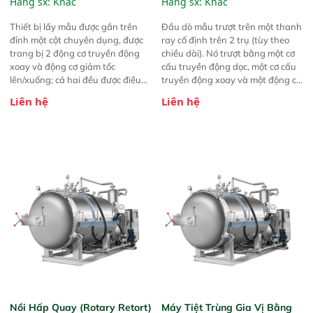
Hãng sx:
Khác
Hãng sx:
Khác
System
Sampling System
Thiết bị lấy mẫu được gắn trên
Đầu dò mẫu trượt trên một thanh
đỉnh một cột chuyên dụng, được
ray cố định trên 2 trụ (tùy theo
trang bị 2 động cơ truyền động
chiều dài). Nó trượt bằng một cơ
xoay và động cơ giảm tốc
cấu truyền động dọc, một cơ cấu
lên/xuống; cả hai đều được điều
truyền động xoay và một động cơ
khiển bằng bộ điều khiển tần số
giảm tốc lên/xuống. Tất cả đều
Liên hệ
Liên hệ
biến đổi để tăng mô-men xoắn,
được điều khiển bằng bộ điều
đồng thời hỗ trợ phát hiện đáy rơ
khiển tần số biến đổi để tăng mô-
moóc và điều chỉnh lực xuyên
men xoắn, đồng thời hỗ trợ phát
thấu của đầu dò. Thay vì bán
hiện đáy xe kéo và điều chỉnh lực
kính lấy mẫu, thiết bị này bao
xuyên của đầu dò. Để có được
phủ hơn 60% diện tích của một rơ
mẫu đại diện tối ưu, đầu dò được
moóc xe tải thông thường.
thiết kế hai lớp để lấy mẫu lõi hiệu
quả theo khái niệm ống đôi với
luồng khí. Mẫu được vận chuyển
bằng ống chống tĩnh điện và đạt
tiêu chuẩn thực phẩm đường kính
50mm. Tuabin hút chân không và
hộp điện được đặt ở một trụ hoặc
tại phòng thí nghiệm.
Nồi Hấp Quay (Rotary Retort)
Máy Tiệt Trùng Gia Vị Bằng