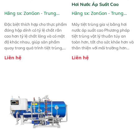
Hơi Nước Áp Suất Cao
Hãng sx:
ZonGon - Trung
Hãng sx:
ZonGon - Trung
Quốc
Quốc
Đặc biệt thích hợp cho thực phẩm
Máy tiệt trùng gia vị bằng hơi
đóng hộp dính có tỷ lệ chất rắn
nước áp suất cao Phương pháp
cao hơn tỷ lệ chất lỏng và có mật
tiệt trùng vật lý thuần túy an
độ khác nhau, giúp sản phẩm
toàn hơn, tốt cho sức khỏe hơn và
quay trong quá trình tiệt trùng,
thân thiện với môi trường hơn
và đạt được mục đích không bị
Thiết kế phá hơi nước đáy độc
Liên hệ
Liên hệ
tách lớp và lắng cặn trong thời
đáo, giúp hơi nước lan tỏa đều và
gian bảo hành chất lượng (ví dụ:
nhẹ nhàng hơn, đạt hiệu quả tiệt
các sản phẩm như cháo bát bảo),
trùng tốt hơn
thời gian bảo hành (ví dụ: các sản
phẩm như cháo bát bảo, hộp
thiếc, hộp nhựa và bao bì mềm dễ
bị lắng cặn). Phương pháp tiệt
trùng: Phun nước, ngâm nước,
hấp hơi nước.