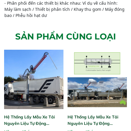
- Phân phối đến các thiết bị khác nhau: Ví dụ về cấu hình:
Máy làm sạch / Thiết bị phân tích / Khay thu gom / Máy đóng
bao / Phễu hồi hạt dư
SẢN PHẨM CÙNG LOẠI
Hệ Thống Lấy Mẫu Xe Tải
Hệ Thống Lấy Mẫu Xe Tải
Nguyên Liệu Tự Động
Nguyên Liệu Tự Động
Automatic Truck Sampling
Automatic Grain Truck