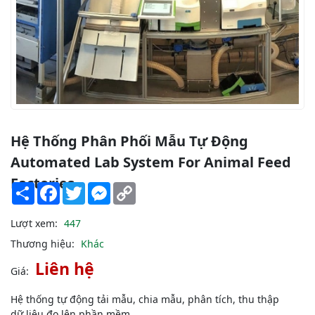
Hệ Thống Phân Phối Mẫu Tự Động
Automated Lab System For Animal Feed
Factories
Share
Facebook
Twitter
Messenger
Copy
Link
Lượt xem:
447
Thương hiệu:
Khác
Liên hệ
Giá:
Hệ thống tự động tải mẫu, chia mẫu, phân tích, thu thập
dữ liệu đo lên phần mềm