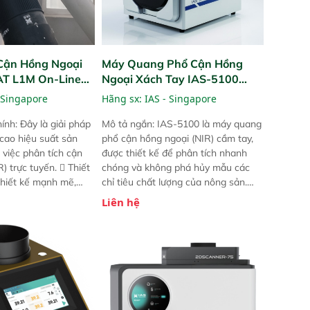
Cận Hồng Ngoại
Máy Quang Phổ Cận Hồng
PAT L1M On-Line
Ngoại Xách Tay IAS-5100
Portable NIR Analyzer
 Singapore
Hãng sx:
IAS - Singapore
ính: Đây là giải pháp
Mô tả ngắn: IAS-5100 là máy quang
 cao hiệu suất sản
phổ cận hồng ngoại (NIR) cầm tay,
 việc phân tích cận
được thiết kế để phân tích nhanh
) trực tuyến.  Thiết
chóng và không phá hủy mẫu các
 thiết kế mạnh mẽ,
chỉ tiêu chất lượng của nông sản.
 trợ tản nhiệt tăng
Phạm vi sử dụng: Thiết bị linh hoạt
Liên hệ
a kiểm tra áp suất
cho nhiều kịch bản khác nhau như
 Cam kết: Mang lại
tại điểm thu mua, trong xưởng sản
dõi thông số theo
xuất hoặc trực tiếp ngoài đồng
và trực quan hóa dữ
ruộng.
hỉ số ROI cho doanh