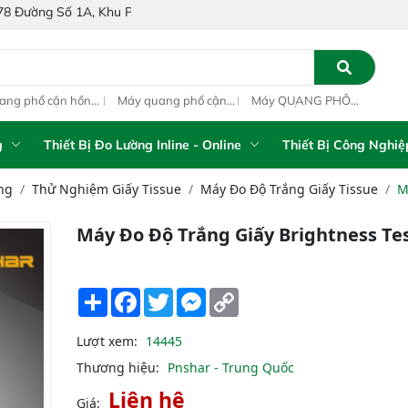
1A, Khu Phố 4, Phường Bình Tân, Thành phố Hồ Chí Minh, Việt Nam
ang phổ cận hồng
Máy quang phổ cận
Máy QUANG PHỔ
Máy
ại inline IAS-PAT
hồng ngoại xách tay
CẬN HỒNG NGOẠI
hồn
M On-Line NIR
IAS-5100 Portable
FT-NIR Analyzer
IAS
NIR Analyzer
Vista-R
NIR
g
Thiết Bị Đo Lường Inline - Online
Thiết Bị Công Nghiệ
ng
Thử Nghiệm Giấy Tissue
Máy Đo Độ Trắng Giấy Tissue
M
Máy Đo Độ Trắng Giấy Brightness Te
Share
Facebook
Twitter
Messenger
Copy
Link
Lượt xem:
14445
Thương hiệu:
Pnshar - Trung Quốc
Liên hệ
Giá: