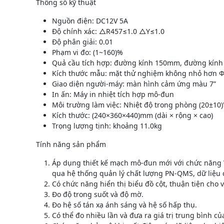
Thông số kỹ thuật
Nguồn điện: DC12V 5A
Độ chính xác: △R457≤1.0 △Y≤1.0
Độ phân giải: 0.01
Phạm vi đo: (1~160)%
Quả cầu tích hợp: đường kính 150mm, đường kính
Kích thước mẫu: mặt thử nghiệm không nhỏ hơn
Giao diện người-máy: màn hình cảm ứng màu 7”
In ấn: Máy in nhiệt tích hợp mô-đun
Môi trường làm việc: Nhiệt độ trong phòng (20±10
Kích thước: (240×360×440)mm (dài × rộng × cao)
Trọng lượng tịnh: khoảng 11.0kg
Tính năng sản phẩm
Áp dụng thiết kế mạch mô-đun mới với chức năng W
qua hệ thống quản lý chất lượng PN-QMS, dữ liệu có
Có chức năng hiển thị biểu đồ cột, thuận tiện cho 
Đo độ trong suốt và độ mờ.
Đo hệ số tán xạ ánh sáng và hệ số hấp thụ.
Có thể đo nhiều lần và đưa ra giá trị trung bình củ