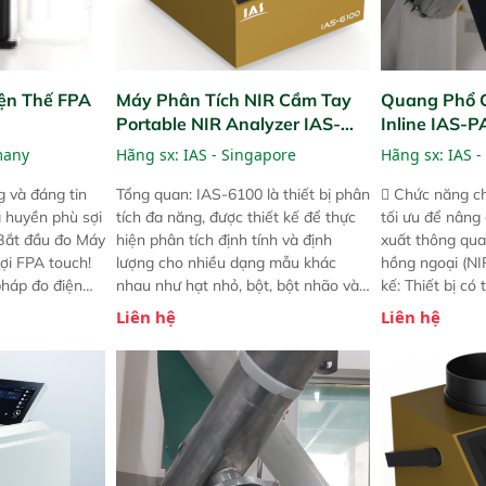
ện Thế FPA
Máy Phân Tích NIR Cầm Tay
Quang Phổ 
Portable NIR Analyzer IAS-
Inline IAS-
6100
NIR
many
Hãng sx:
IAS - Singapore
Hãng sx:
IAS -
 và đáng tin
Tổng quan: IAS-6100 là thiết bị phân
 Chức năng ch
a huyền phù sợi
tích đa năng, được thiết kế để thực
tối ưu để nâng
 Bắt đầu đo Máy
hiện phân tích định tính và định
xuất thông qua
ợi FPA touch!
lượng cho nhiều dạng mẫu khác
hồng ngoại (NIR
pháp đo điện
nhau như hạt nhỏ, bột, bột nhão và
kế: Thiết bị có
ng minh với sự
chất lỏng. Thiết bị này cho phép bất
mô-đun hóa, hỗ
Liên hệ
Liên hệ
ong thao tác và
kỳ ai cũng có thể thực hiện phân tích
cường và đã qu
iên bản FPA
đa thành phần chỉ với một nút bấm
nghiêm ngặt. 
i các phiên
đơn giản, mọi lúc, mọi nơi. Chuyên
khả năng theo 
! nhỏ hơn và
dùng : phân tích mẫu nguyên liệu
thời gian thực 
g thời được
thức ăn chăn nuôi, nguyên liệu thực
liệu để tăng c
 năng mới.
phẩm, nông sản,..
nghiệp.