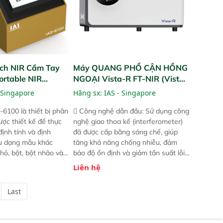
ch NIR Cầm Tay
Máy QUANG PHỔ CẬN HỒNG
ortable NIR
NGOẠI Vista-R FT-NIR (Vista-
R FT-NIR Analyzer)
 Singapore
Hãng sx:
IAS - Singapore
-6100 là thiết bị phân
 Công nghệ dẫn đầu: Sử dụng công
ược thiết kế để thực
nghệ giao thoa kế (interferometer)
định tính và định
đã được cấp bằng sáng chế, giúp
ều dạng mẫu khác
tăng khả năng chống nhiễu, đảm
hỏ, bột, bột nhão và
bảo độ ổn định và giảm tần suất lỗi.
t bị này cho phép bất
 Phạm vi ứng dụng rộng: Đáp ứng
Liên hệ
hể thực hiện phân tích
nhu cầu kiểm tra đa dạng mẫu mã
chỉ với một nút bấm
và thông số trong nhiều ngành công
Last
úc, mọi nơi. Chuyên
nghiệp khác nhau.  Độ nhạy cao:
ch mẫu nguyên liệu
Trang bị đầu dò InGaAs độ nhạy
ôi, nguyên liệu thực
cao, cung cấp phản hồi phổ tuyến