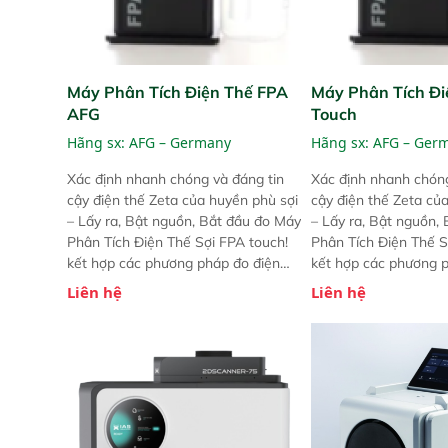
Máy Phân Tích Điện Thế FPA
Máy Phân Tích Đi
AFG
Touch
Hãng sx:
AFG – Germany
Hãng sx:
AFG – Ger
Xác định nhanh chóng và đáng tin
Xác định nhanh chóng
cậy điện thế Zeta của huyền phù sợi
cậy điện thế Zeta củ
– Lấy ra, Bật nguồn, Bắt đầu đo Máy
– Lấy ra, Bật nguồn,
Phân Tích Điện Thế Sợi FPA touch!
Phân Tích Điện Thế S
kết hợp các phương pháp đo điện
kết hợp các phương 
thế Zeta đã được chứng minh với sự
thế Zeta đã được chứ
Liên hệ
Liên hệ
đơn giản tuyệt vời trong thao tác và
đơn giản tuyệt vời tr
vận hành của các phiên bản FPA
vận hành của các ph
trước đó. Nhưng so với các phiên
trước đó. Nhưng so vớ
bản trước, FPA touch! nhỏ hơn và
bản trước, FPA touch
nhẹ hơn đáng kể, đồng thời được
nhẹ hơn đáng kể, đồn
nâng cấp với các tính năng mới.
nâng cấp với các tính