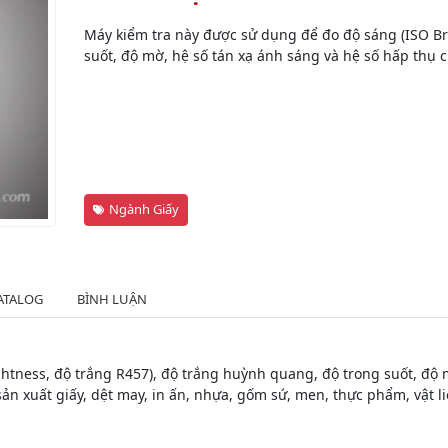
Máy kiểm tra này được sử dụng để đo độ sáng (ISO Br
suốt, độ mờ, hệ số tán xạ ánh sáng và hệ số hấp thụ c
Ngành Giấy
ATALOG
BÌNH LUẬN
htness, độ trắng R457), độ trắng huỳnh quang, độ trong suốt, độ m
n xuất giấy, dệt may, in ấn, nhựa, gốm sứ, men, thực phẩm, vật l