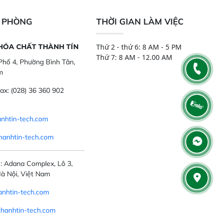
,..
tính đầy đủ, đảm bảo độ chính xác
và khả năng lặp lại tối ưu.
N PHÒNG
THỜI GIAN LÀM VIỆC
 HÓA CHẤT THÀNH TÍN
Thứ 2 - thứ 6: 8 AM - 5 PM
Thứ 7: 8 AM - 12.00 AM
hố 4, Phường Bình Tân,
m
ax:
(028) 36 360 902
nhtin-tech.com
hanhtin-tech.com
: Adana Complex, Lô 3,
à Nội, Việt Nam
nhtin-tech.com
thanhtin-tech.com