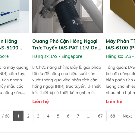
ận Hồng
Quang Phổ Cận Hồng Ngoại
Máy Phân Tí
IAS-5100
Trực Tuyến IAS-PAT L1M On-
IAS-6100 (P
lyzer)
Line NIR
Analyzer)
apore
Hãng sx:
IAS - Singapore
Hãng sx:
IAS -
0 là máy quang
 Chức năng chính: Đây là giải pháp
Tổng quan: IAS
NIR) cầm tay,
tối ưu để nâng cao hiệu suất sản
tích đa năng, đ
n tích nhanh
xuất thông qua việc phân tích cận
hiện phân tích 
hủy mẫu các
hồng ngoại (NIR) trực tuyến.  Thiết
lượng cho nhi
ủa nông sản.
kế: Thiết bị có thiết kế mạnh mẽ,
nhau như hạt n
t bị linh hoạt
mô-đun hóa, hỗ trợ tản nhiệt tăng
chất lỏng. Thiế
Liên hệ
Liên hệ
hác nhau như
cường và đã qua kiểm tra áp suất
kỳ ai cũng có t
ong xưởng sản
nghiêm ngặt.  Cam kết: Mang lại
đa thành phần 
 / 68
1
2
3
4
5
6
7
...
67
68
Next
goài đồng
khả năng theo dõi thông số theo
đơn giản, mọi l
thời gian thực và trực quan hóa dữ
dùng : phân tí
liệu để tăng chỉ số ROI cho doanh
thức ăn chăn nu