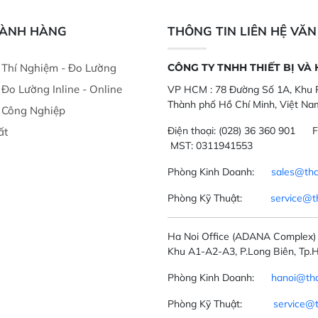
nghiệp.
phẩm, nông sản
GÀNH HÀNG
THÔNG TIN LIÊN HỆ VĂ
ị Thí Nghiệm - Đo Lường
CÔNG TY TNHH THIẾT BỊ VÀ
ị Đo Lường Inline - Online
VP HCM :
78 Đường Số 1A, Khu P
Thành phố Hồ Chí Minh, Việt Na
ị Công Nghiệp
Điện thoại:
(028) 36 360 901
F
ất
MST: 0311941553
Phòng Kinh Doanh:
sales@tha
Phòng Kỹ Thuật:
service@t
Ha Noi Office
(ADANA Complex)
Khu A1-A2-A3, P.Long Biên, Tp.H
Phòng Kinh Doanh:
hanoi@tha
Phòng Kỹ Thuật:
service@