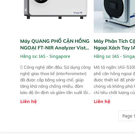
Máy QUANG PHỔ CẬN HỒNG
Máy Phân Tích C
NGOẠI FT-NIR Analyzer Vista-
Ngoại Xách Tay 
R
(Portable NIR Ana
Hãng sx:
IAS - Singapore
Hãng sx:
IAS - Sing
 Công nghệ dẫn đầu: Sử dụng công
Mô tả ngắn: IAS-510
nghệ giao thoa kế (interferometer)
phổ cận hồng ngoại (
đã được cấp bằng sáng chế, giúp
được thiết kế để phâ
tăng khả năng chống nhiễu, đảm
chóng và không phá 
bảo độ ổn định và giảm tần suất lỗi.
chỉ tiêu chất lượng c
 Phạm vi ứng dụng rộng: Đáp ứng
Phạm vi sử dụng: Thiế
Liên hệ
Liên hệ
nhu cầu kiểm tra đa dạng mẫu mã
cho nhiều kịch bản k
và thông số trong nhiều ngành công
tại điểm thu mua, tr
Page 1
nghiệp khác nhau.  Độ nhạy cao:
xuất hoặc trực tiếp n
Trang bị đầu dò InGaAs độ nhạy
ruộng.
cao, cung cấp phản hồi phổ tuyến