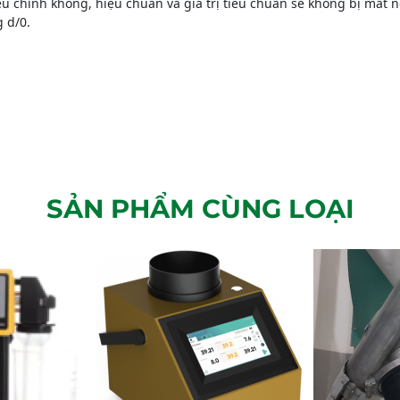
u chỉnh không, hiệu chuẩn và giá trị tiêu chuẩn sẽ không bị mất n
 d/0.
SẢN PHẨM CÙNG LOẠI