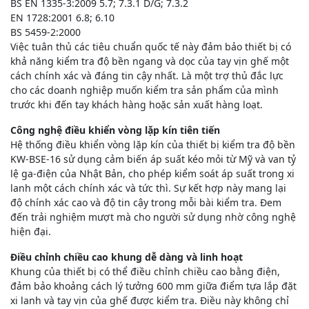
BS EN 1335-3:2009 5.7; 7.3.1 D/G; 7.3.2
EN 1728:2001 6.8; 6.10
BS 5459-2:2000
Việc tuân thủ các tiêu chuẩn quốc tế này đảm bảo thiết bị có
khả năng kiểm tra độ bền ngang và dọc của tay vịn ghế một
cách chính xác và đáng tin cậy nhất. Là một trợ thủ đắc lực
cho các doanh nghiệp muốn kiểm tra sản phẩm của mình
trước khi đến tay khách hàng hoặc sản xuất hàng loạt.
Công nghệ điều khiển vòng lặp kín tiên tiến
Hệ thống điều khiển vòng lặp kín của thiết bị kiểm tra độ bền
KW-BSE-16 sử dụng cảm biến áp suất kéo mỏi từ Mỹ và van tỷ
lệ ga-điện của Nhật Bản, cho phép kiểm soát áp suất trong xi
lanh một cách chính xác và tức thì. Sự kết hợp này mang lại
độ chính xác cao và độ tin cậy trong mỗi bài kiểm tra. Đem
đến trải nghiệm mượt mà cho người sử dụng nhờ công nghệ
hiện đại.
Điều chỉnh chiều cao khung dễ dàng và linh hoạt
Khung của thiết bị có thể điều chỉnh chiều cao bằng điện,
đảm bảo khoảng cách lý tưởng 600 mm giữa điểm tựa lắp đặt
xi lanh và tay vịn của ghế được kiểm tra. Điều này không chỉ