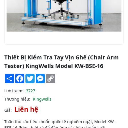
Thiết Bị Kiểm Tra Tay Vịn Ghế (Chair Arm
Tester) KingWells Model KW-BSE-16
Share
Facebook
Twitter
Messenger
Copy
Link
Lượt xem:
3727
Thương hiệu:
Kingwells
Liên hệ
Giá:
Tuân thủ các tiêu chuẩn quốc tế nghiêm ngặt, Model KW-
BSE-16 được thiết kế để đáp ứng các tiêu chuẩn chất