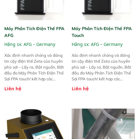
Máy Phân Tích Điện Thế FPA
Máy Phân Tích Điện Thế FPA
AFG
Touch
Hãng sx:
AFG – Germany
Hãng sx:
AFG – Germany
Xác định nhanh chóng và đáng
Xác định nhanh chóng và đáng
tin cậy điện thế Zeta của huyền
tin cậy điện thế Zeta của huyền
phù sợi – Lấy ra, Bật nguồn, Bắt
phù sợi – Lấy ra, Bật nguồn, Bắt
đầu đo Máy Phân Tích Điện Thế
đầu đo Máy Phân Tích Điện Thế
Sợi FPA touch! kết hợp các
Sợi FPA touch! kết hợp các
phương pháp đo điện thế Zeta đã
phương pháp đo điện thế Zeta đã
Liên hệ
Liên hệ
được chứng minh với sự đơn giản
được chứng minh với sự đơn giản
tuyệt vời trong thao tác và vận
tuyệt vời trong thao tác và vận
hành của các phiên bản FPA
hành của các phiên bản FPA
trước đó. Nhưng so với các phiên
trước đó. Nhưng so với các phiên
bản trước, FPA touch! nhỏ hơn và
bản trước, FPA touch! nhỏ hơn và
nhẹ hơn đáng kể, đồng thời được
nhẹ hơn đáng kể, đồng thời được
nâng cấp với các tính năng mới.
nâng cấp với các tính năng mới.