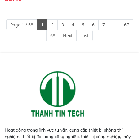
Phạm vi ứng dụng rộng: Đáp ứng
nhu cầu kiểm tra đa dạng mẫu
mã và thông số trong nhiều
ngành công nghiệp khác nhau. 
Page 1 / 68
1
2
3
4
5
6
7
...
67
Độ nhạy cao: Trang bị đầu dò
InGaAs độ nhạy cao, cung cấp
68
Next
Last
phản hồi phổ tuyến tính đầy đủ,
đảm bảo độ chính xác và khả
năng lặp lại tối ưu.
Hoạt động trong lĩnh vực tư vấn, cung cấp thiết bị phòng thí
nghiệm, thiết bị đo lường công nghiệp, thiết bị công nghiệp, máy