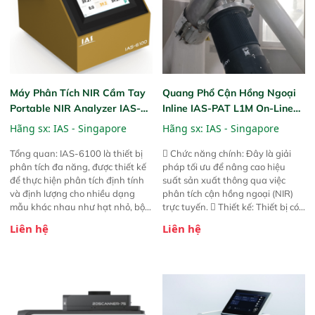
Máy Phân Tích NIR Cầm Tay
Quang Phổ Cận Hồng Ngoại
Portable NIR Analyzer IAS-
Inline IAS-PAT L1M On-Line
6100
NIR
Hãng sx:
IAS - Singapore
Hãng sx:
IAS - Singapore
Tổng quan: IAS-6100 là thiết bị
 Chức năng chính: Đây là giải
phân tích đa năng, được thiết kế
pháp tối ưu để nâng cao hiệu
để thực hiện phân tích định tính
suất sản xuất thông qua việc
và định lượng cho nhiều dạng
phân tích cận hồng ngoại (NIR)
mẫu khác nhau như hạt nhỏ, bột,
trực tuyến.  Thiết kế: Thiết bị có
bột nhão và chất lỏng. Thiết bị
thiết kế mạnh mẽ, mô-đun hóa,
Liên hệ
Liên hệ
này cho phép bất kỳ ai cũng có
hỗ trợ tản nhiệt tăng cường và đã
thể thực hiện phân tích đa thành
qua kiểm tra áp suất nghiêm
phần chỉ với một nút bấm đơn
ngặt.  Cam kết: Mang lại khả
giản, mọi lúc, mọi nơi. Chuyên
năng theo dõi thông số theo thời
dùng : phân tích mẫu nguyên liệu
gian thực và trực quan hóa dữ
thức ăn chăn nuôi, nguyên liệu
liệu để tăng chỉ số ROI cho doanh
thực phẩm, nông sản,..
nghiệp.