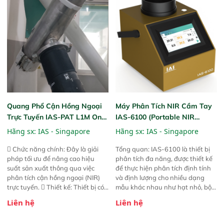
InGaAs độ nhạy cao, cung cấp
phản hồi phổ tuyến tính đầy đủ,
đảm bảo độ chính xác và khả
năng lặp lại tối ưu.
Quang Phổ Cận Hồng Ngoại
Máy Phân Tích NIR Cầm Tay
Trực Tuyến IAS-PAT L1M On-
IAS-6100 (Portable NIR
Line NIR
Analyzer)
Hãng sx:
IAS - Singapore
Hãng sx:
IAS - Singapore
 Chức năng chính: Đây là giải
Tổng quan: IAS-6100 là thiết bị
pháp tối ưu để nâng cao hiệu
phân tích đa năng, được thiết kế
suất sản xuất thông qua việc
để thực hiện phân tích định tính
phân tích cận hồng ngoại (NIR)
và định lượng cho nhiều dạng
trực tuyến.  Thiết kế: Thiết bị có
mẫu khác nhau như hạt nhỏ, bột,
thiết kế mạnh mẽ, mô-đun hóa,
bột nhão và chất lỏng. Thiết bị
Liên hệ
Liên hệ
hỗ trợ tản nhiệt tăng cường và đã
này cho phép bất kỳ ai cũng có
qua kiểm tra áp suất nghiêm
thể thực hiện phân tích đa thành