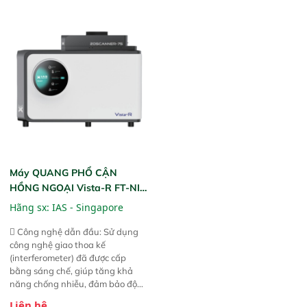
ngặt.  Cam kết: Mang lại khả
phần chỉ với một nút bấm đơn
năng theo dõi thông số theo thời
giản, mọi lúc, mọi nơi. Chuyên
gian thực và trực quan hóa dữ
dùng : phân tích mẫu nguyên liệu
liệu để tăng chỉ số ROI cho doanh
thức ăn chăn nuôi, nguyên liệu
nghiệp.
thực phẩm, nông sản,..
Máy QUANG PHỔ CẬN
HỒNG NGOẠI Vista-R FT-NIR
(Vista-R FT-NIR Analyzer)
Hãng sx:
IAS - Singapore
 Công nghệ dẫn đầu: Sử dụng
công nghệ giao thoa kế
(interferometer) đã được cấp
bằng sáng chế, giúp tăng khả
năng chống nhiễu, đảm bảo độ
ổn định và giảm tần suất lỗi. 
Liên hệ