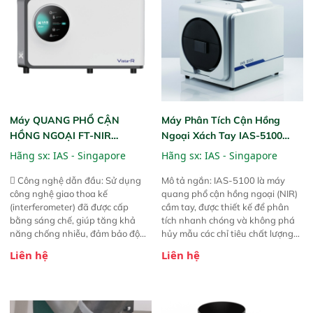
Máy QUANG PHỔ CẬN
Máy Phân Tích Cận Hồng
HỒNG NGOẠI FT-NIR
Ngoại Xách Tay IAS-5100
Analyzer Vista-R
(Portable NIR Analyzer)
Hãng sx:
IAS - Singapore
Hãng sx:
IAS - Singapore
 Công nghệ dẫn đầu: Sử dụng
Mô tả ngắn: IAS-5100 là máy
công nghệ giao thoa kế
quang phổ cận hồng ngoại (NIR)
(interferometer) đã được cấp
cầm tay, được thiết kế để phân
bằng sáng chế, giúp tăng khả
tích nhanh chóng và không phá
năng chống nhiễu, đảm bảo độ
hủy mẫu các chỉ tiêu chất lượng
ổn định và giảm tần suất lỗi. 
của nông sản. Phạm vi sử dụng:
Liên hệ
Liên hệ
Phạm vi ứng dụng rộng: Đáp ứng
Thiết bị linh hoạt cho nhiều kịch
nhu cầu kiểm tra đa dạng mẫu
bản khác nhau như tại điểm thu
mã và thông số trong nhiều
mua, trong xưởng sản xuất hoặc
ngành công nghiệp khác nhau. 
trực tiếp ngoài đồng ruộng.
Độ nhạy cao: Trang bị đầu dò