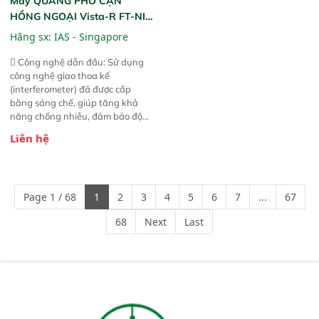
Máy QUANG PHỔ CẬN
HỒNG NGOẠI Vista-R FT-NIR
(Vista-R FT-NIR Analyzer)
Hãng sx:
IAS - Singapore
 Công nghệ dẫn đầu: Sử dụng
công nghệ giao thoa kế
(interferometer) đã được cấp
bằng sáng chế, giúp tăng khả
năng chống nhiễu, đảm bảo độ
ổn định và giảm tần suất lỗi. 
Liên hệ
Phạm vi ứng dụng rộng: Đáp ứng
nhu cầu kiểm tra đa dạng mẫu
mã và thông số trong nhiều
ngành công nghiệp khác nhau. 
Page 1 / 68
1
2
3
4
5
6
7
...
67
Độ nhạy cao: Trang bị đầu dò
InGaAs độ nhạy cao, cung cấp
68
Next
Last
phản hồi phổ tuyến tính đầy đủ,
đảm bảo độ chính xác và khả
năng lặp lại tối ưu.