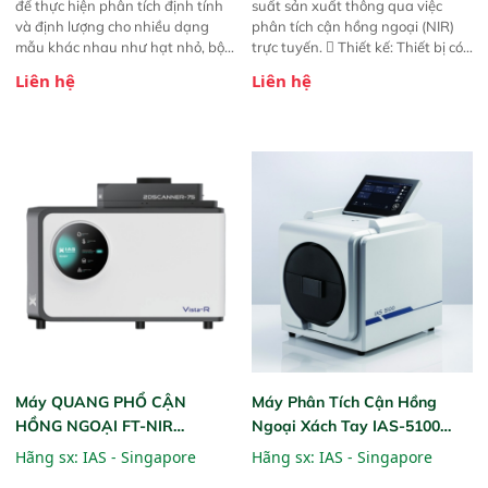
để thực hiện phân tích định tính
suất sản xuất thông qua việc
và định lượng cho nhiều dạng
phân tích cận hồng ngoại (NIR)
mẫu khác nhau như hạt nhỏ, bột,
trực tuyến.  Thiết kế: Thiết bị có
bột nhão và chất lỏng. Thiết bị
thiết kế mạnh mẽ, mô-đun hóa,
Liên hệ
Liên hệ
này cho phép bất kỳ ai cũng có
hỗ trợ tản nhiệt tăng cường và đã
thể thực hiện phân tích đa thành
qua kiểm tra áp suất nghiêm
phần chỉ với một nút bấm đơn
ngặt.  Cam kết: Mang lại khả
giản, mọi lúc, mọi nơi. Chuyên
năng theo dõi thông số theo thời
dùng : phân tích mẫu nguyên liệu
gian thực và trực quan hóa dữ
thức ăn chăn nuôi, nguyên liệu
liệu để tăng chỉ số ROI cho doanh
thực phẩm, nông sản,..
nghiệp.
Máy QUANG PHỔ CẬN
Máy Phân Tích Cận Hồng
HỒNG NGOẠI FT-NIR
Ngoại Xách Tay IAS-5100
Analyzer Vista-R
(Portable NIR Analyzer)
Hãng sx:
IAS - Singapore
Hãng sx:
IAS - Singapore