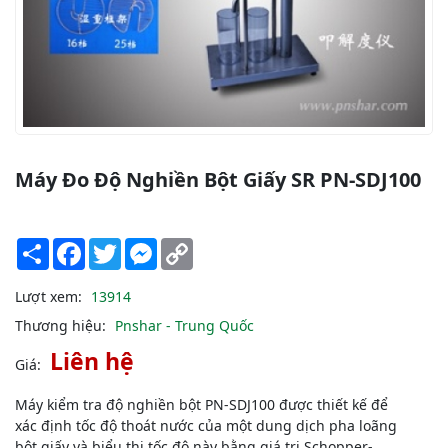
Máy Đo Độ Nghiền Bột Giấy SR PN-SDJ100
Share
Facebook
Twitter
Messenger
Copy
Link
Lượt xem:
13914
Thương hiệu:
Pnshar - Trung Quốc
Liên hệ
Giá:
Máy kiểm tra độ nghiền bột PN-SDJ100 được thiết kế để
xác định tốc độ thoát nước của một dung dịch pha loãng
bột giấy và biểu thị tốc độ này bằng giá trị Schopper-