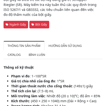
Riegler (SR). Máy kiểm tra này tuân thủ các quy định trong
ISO 5267/1 và GB3332, các tiêu chuẩn liên quan đến việc
đo độ thấm nước của bột giấy.
Ngành Giấy
Bột Giấy
THÔNG TIN SẢN PHẨM
HƯỚNG DẪN SỬ DỤNG
CATALOG
BÌNH LUẬN
Thông số kỹ thuật
Phạm vi đo
: 1~100°SR
Giá trị chia nhỏ của ống đo
: 1°SR
Thời gian thoát nước cho cổng thoát
: (149±1) giây
Thể tích còn lại
: (7.5~8) mL
Môi trường làm việc
: Nhiệt độ (20 ± 10)°C; độ ẩm < 85%
Kích thước
: (450 × 250 × 1040) mm (Dài × Rộng × Cao)
Trọng lượng tịnh
: Khoảng 31.4 kg