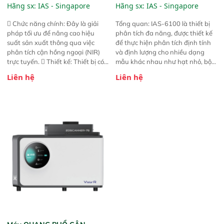
Line NIR
Analyzer)
Hãng sx:
IAS - Singapore
Hãng sx:
IAS - Singapore
 Chức năng chính: Đây là giải
Tổng quan: IAS-6100 là thiết bị
pháp tối ưu để nâng cao hiệu
phân tích đa năng, được thiết kế
suất sản xuất thông qua việc
để thực hiện phân tích định tính
phân tích cận hồng ngoại (NIR)
và định lượng cho nhiều dạng
trực tuyến.  Thiết kế: Thiết bị có
mẫu khác nhau như hạt nhỏ, bột,
thiết kế mạnh mẽ, mô-đun hóa,
bột nhão và chất lỏng. Thiết bị
Liên hệ
Liên hệ
hỗ trợ tản nhiệt tăng cường và đã
này cho phép bất kỳ ai cũng có
qua kiểm tra áp suất nghiêm
thể thực hiện phân tích đa thành
ngặt.  Cam kết: Mang lại khả
phần chỉ với một nút bấm đơn
năng theo dõi thông số theo thời
giản, mọi lúc, mọi nơi. Chuyên
gian thực và trực quan hóa dữ
dùng : phân tích mẫu nguyên liệu
liệu để tăng chỉ số ROI cho doanh
thức ăn chăn nuôi, nguyên liệu
nghiệp.
thực phẩm, nông sản,..