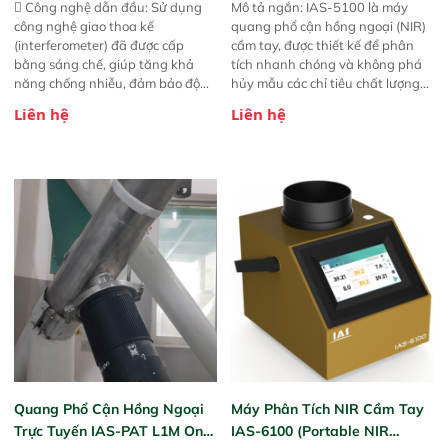
 Công nghệ dẫn đầu: Sử dụng
Mô tả ngắn: IAS-5100 là máy
công nghệ giao thoa kế
quang phổ cận hồng ngoại (NIR)
(interferometer) đã được cấp
cầm tay, được thiết kế để phân
bằng sáng chế, giúp tăng khả
tích nhanh chóng và không phá
năng chống nhiễu, đảm bảo độ
hủy mẫu các chỉ tiêu chất lượng
ổn định và giảm tần suất lỗi. 
của nông sản. Phạm vi sử dụng:
Liên hệ
Liên hệ
Phạm vi ứng dụng rộng: Đáp ứng
Thiết bị linh hoạt cho nhiều kịch
nhu cầu kiểm tra đa dạng mẫu
bản khác nhau như tại điểm thu
mã và thông số trong nhiều
mua, trong xưởng sản xuất hoặc
ngành công nghiệp khác nhau. 
trực tiếp ngoài đồng ruộng.
Độ nhạy cao: Trang bị đầu dò
InGaAs độ nhạy cao, cung cấp
phản hồi phổ tuyến tính đầy đủ,
đảm bảo độ chính xác và khả
năng lặp lại tối ưu.
Quang Phổ Cận Hồng Ngoại
Máy Phân Tích NIR Cầm Tay
Trực Tuyến IAS-PAT L1M On-
IAS-6100 (Portable NIR