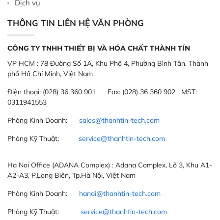
Dịch vụ
THÔNG TIN LIÊN HỆ VĂN PHÒNG
CÔNG TY TNHH THIẾT BỊ VÀ HÓA CHẤT THÀNH TÍN
VP HCM :
78 Đường Số 1A, Khu Phố 4, Phường Bình Tân, Thành
phố Hồ Chí Minh, Việt Nam
Điện thoại:
(028) 36 360 901
Fax:
(028) 36 360 902 MST:
0311941553
Phòng Kinh Doanh:
sales@thanhtin-tech.com
Phòng Kỹ Thuật:
service@thanhtin-tech.com
Ha Noi Office
(ADANA Complex)
: Adana Complex, Lô 3, Khu A1-
A2-A3, P.Long Biên, Tp.Hà Nội, Việt Nam
Phòng Kinh Doanh:
hanoi@thanhtin-tech.com
Phòng Kỹ Thuật:
service@thanhtin-tech.com