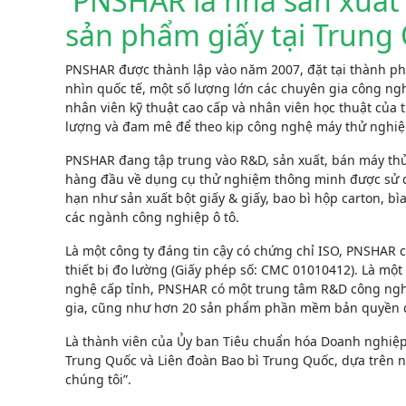
PNSHAR là nhà sản xuất 
sản phẩm giấy tại Trung
PNSHAR được thành lập vào năm 2007, đặt tại thành ph
nhìn quốc tế, một số lượng lớn các chuyên gia công ng
nhân viên kỹ thuật cao cấp và nhân viên học thuật của
lượng và đam mê để theo kịp công nghệ máy thử nghiệm
PNSHAR đang tập trung vào R&D, sản xuất, bán máy thử 
hàng đầu về dụng cụ thử nghiệm thông minh được sử dụ
hạn như sản xuất bột giấy & giấy, bao bì hộp carton, bì
các ngành công nghiệp ô tô.
Là một công ty đáng tin cậy có chứng chỉ ISO, PNSHAR 
thiết bị đo lường (Giấy phép số: CMC 01010412). Là m
nghệ cấp tỉnh, PNSHAR có một trung tâm R&D công ngh
gia, cũng như hơn 20 sản phẩm phần mềm bản quyền 
Là thành viên của Ủy ban Tiêu chuẩn hóa Doanh nghiệp
Trung Quốc và Liên đoàn Bao bì Trung Quốc, dựa trên ng
chúng tôi”.