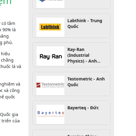
iệm
Labthink - Trung
 có tầm
Quốc
n 90% là
 năng
ng phú.
Ray-Ran
 hiệu
(Industrial
, chẳng
Physics) - Anh
thuốc lá và
Quốc
Testometric - Anh
 nghiệm và
Quốc
ọc và công
hế quốc
Bayerteq - Đức
 Quốc gia
 triển của