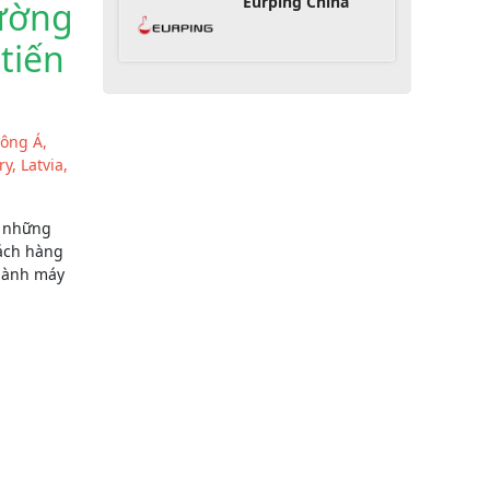
Eurping China
rường
tiến
Đông Á,
y, Latvia,
, những
ách hàng
ngành máy