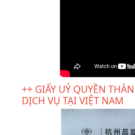
++ GIẤY UỶ QUYỀN THÀNH
DỊCH VỤ TẠI VIỆT NAM