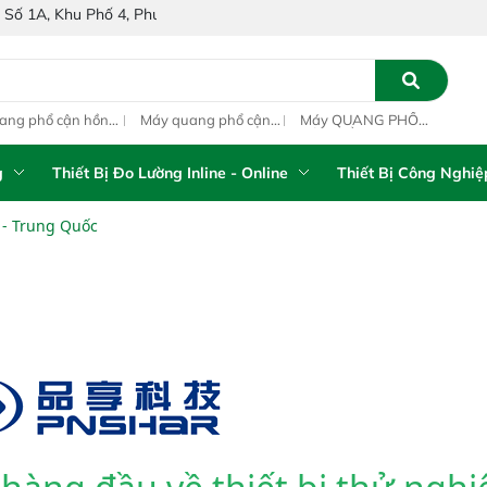
Phố 4, Phường Bình Tân, Thành phố Hồ Chí Minh, Việt Nam
ang phổ cận hồng
Máy quang phổ cận
Máy QUANG PHỔ
Máy
ại inline IAS-PAT
hồng ngoại xách tay
CẬN HỒNG NGOẠI
hồn
M On-Line NIR
IAS-5100 Portable
FT-NIR Analyzer
IAS
NIR Analyzer
Vista-R
NIR
g
Thiết Bị Đo Lường Inline - Online
Thiết Bị Công Nghiệ
 - Trung Quốc