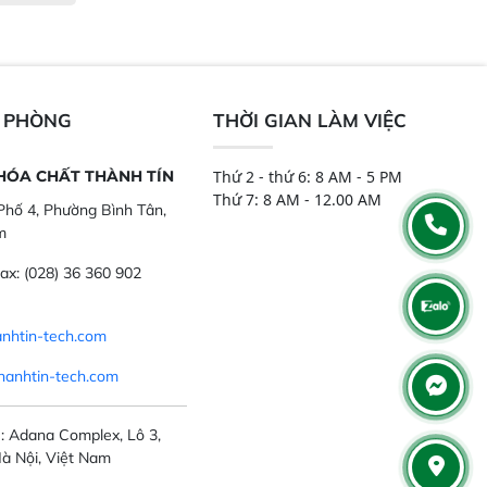
N PHÒNG
THỜI GIAN LÀM VIỆC
 HÓA CHẤT THÀNH TÍN
Thứ 2 - thứ 6: 8 AM - 5 PM
Thứ 7: 8 AM - 12.00 AM
hố 4, Phường Bình Tân,
m
ax:
(028) 36 360 902
nhtin-tech.com
hanhtin-tech.com
: Adana Complex, Lô 3,
à Nội, Việt Nam