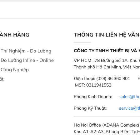
GÀNH HÀNG
THÔNG TIN LIÊN HỆ VĂ
ị Thí Nghiệm - Đo Lường
CÔNG TY TNHH THIẾT BỊ VÀ
ị Đo Lường Inline - Online
VP HCM :
78 Đường Số 1A, Khu P
Thành phố Hồ Chí Minh, Việt Na
ị Công Nghiệp
Điện thoại:
(028) 36 360 901
F
ất
MST: 0311941553
Phòng Kinh Doanh:
sales@tha
Phòng Kỹ Thuật:
service@t
Ha Noi Office
(ADANA Complex)
Khu A1-A2-A3, P.Long Biên, Tp.H