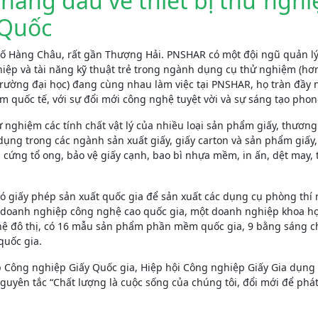
hàng đầu về thiết bị thử ngh
 Quốc
ố Hàng Châu, rất gần Thượng Hải. PNSHAR có một đội ngũ quản lý
hiệp và tài năng kỹ thuật trẻ trong ngành dụng cụ thử nghiệm (hơ
 trường đại học) đang cùng nhau làm việc tại PNSHAR, họ tràn đầy
 quốc tế, với sự đổi mới công nghệ tuyệt vời và sự sáng tạo pho
nghiệm các tính chất vật lý của nhiều loại sản phẩm giấy, thương
ng trong các ngành sản xuất giấy, giấy carton và sản phẩm giấy
a cứng tổ ong, bảo vệ giấy cạnh, bao bì nhựa mềm, in ấn, dệt may, 
có giấy phép sản xuất quốc gia để sản xuất các dụng cụ phòng thí
ột doanh nghiệp công nghệ cao quốc gia, một doanh nghiệp khoa h
ệ đô thị, có 16 mẫu sản phẩm phần mềm quốc gia, 9 bằng sáng c
quốc gia.
 Công nghiệp Giấy Quốc gia, Hiệp hội Công nghiệp Giấy Gia dụng
uyên tắc “Chất lượng là cuộc sống của chúng tôi, đổi mới để phát