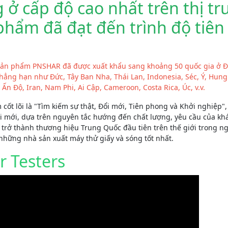
 cấp độ cao nhất trên thị t
hẩm đã đạt đến trình độ tiên 
ác sản phẩm PNSHAR đã được xuất khẩu sang khoảng 50 quốc gia ở 
hẳng hạn như Đức, Tây Ban Nha, Thái Lan, Indonesia, Séc, Ý, Hungr
 Ấn Độ, Iran, Nam Phi, Ai Cập, Cameroon, Costa Rica, Úc, v.v.
 cốt lõi là "Tìm kiếm sự thật, Đổi mới, Tiên phong và Khởi nghiệp"
 mới, dựa trên nguyên tắc hướng đến chất lượng, yêu cầu của kh
ể trở thành thương hiệu Trung Quốc đầu tiên trên thế giới trong 
những nhà sản xuất máy thử giấy và sóng tốt nhất.
r Testers