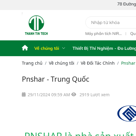
78 Đường Số 1A, Khu 
y Phân Tích Điện
Máy Phân Tích Điện
Máy phân tích NIR
Qu
hế FPA AFG
Thế FPA touch
cầm tay Portable NIR
ngo
Analyzer IAS-6100
L1
Về chúng tôi
Thiết Bị Thí Nghiệm - Đo Lườn
Trang chủ
Về chúng tôi
Về Đối Tác Chính
Pnshar
Pnshar - Trung Quốc
29/11/2024 09:59 AM
2919 Lượt xem