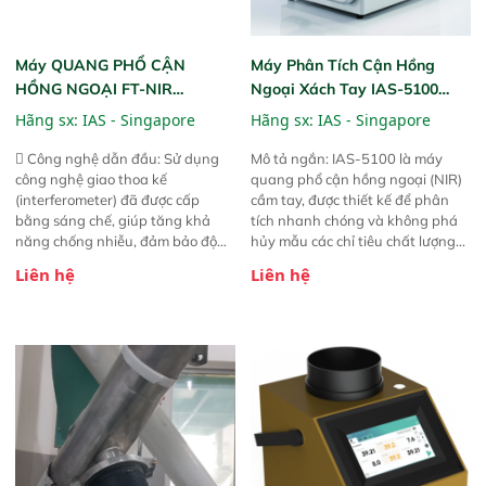
Máy QUANG PHỔ CẬN
Máy Phân Tích Cận Hồng
HỒNG NGOẠI FT-NIR
Ngoại Xách Tay IAS-5100
Analyzer Vista-R
(Portable NIR Analyzer)
Hãng sx:
IAS - Singapore
Hãng sx:
IAS - Singapore
 Công nghệ dẫn đầu: Sử dụng
Mô tả ngắn: IAS-5100 là máy
công nghệ giao thoa kế
quang phổ cận hồng ngoại (NIR)
(interferometer) đã được cấp
cầm tay, được thiết kế để phân
bằng sáng chế, giúp tăng khả
tích nhanh chóng và không phá
năng chống nhiễu, đảm bảo độ
hủy mẫu các chỉ tiêu chất lượng
ổn định và giảm tần suất lỗi. 
của nông sản. Phạm vi sử dụng:
Liên hệ
Liên hệ
Phạm vi ứng dụng rộng: Đáp ứng
Thiết bị linh hoạt cho nhiều kịch
nhu cầu kiểm tra đa dạng mẫu
bản khác nhau như tại điểm thu
mã và thông số trong nhiều
mua, trong xưởng sản xuất hoặc
ngành công nghiệp khác nhau. 
trực tiếp ngoài đồng ruộng.
Độ nhạy cao: Trang bị đầu dò
InGaAs độ nhạy cao, cung cấp
phản hồi phổ tuyến tính đầy đủ,
đảm bảo độ chính xác và khả
năng lặp lại tối ưu.