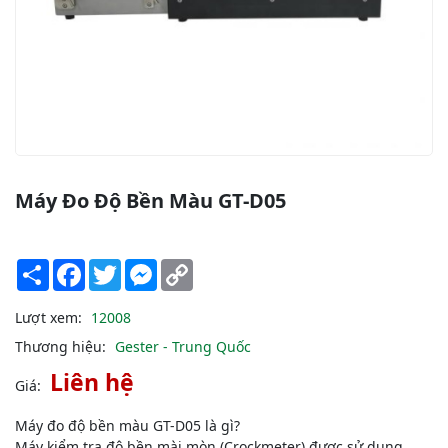
Máy Đo Độ Bền Màu GT-D05
Share
Facebook
Twitter
Messenger
Copy
Link
Lượt xem:
12008
Thương hiệu:
Gester - Trung Quốc
Liên hệ
Giá:
Máy đo độ bền màu GT-D05 là gì?
Máy kiểm tra độ bền mài mòn (Crockmeter) được sử dụng