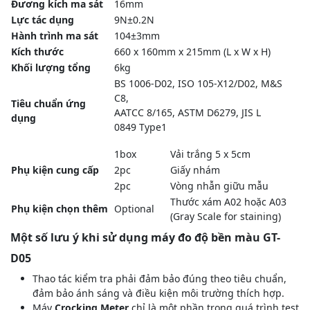
Đương kích ma sát
16mm
Lực tác dụng
9N±0.2N
Hành trình ma sát
104±3mm
Kích thước
660 x 160mm x 215mm (L x W x H)
Khối lượng tổng
6kg
BS 1006-D02, ISO 105-X12/D02, M&S
C8,
Tiêu chuẩn ứng
AATCC 8/165, ASTM D6279, JIS L
dụng
0849 Type1
1box
Vải trắng 5 x 5cm
Phụ kiện cung cấp
2pc
Giấy nhám
2pc
Vòng nhẫn giữu mẫu
Thước xám A02 hoặc A03
Phụ kiện chọn thêm
Optional
(Gray Scale for staining)
Một số lưu ý khi sử dụng máy đo độ bền màu GT-
D05
Thao tác kiểm tra phải đảm bảo đúng theo tiêu chuẩn,
đảm bảo ánh sáng và điều kiện môi trường thích hợp.
Máy
Crocking Meter
chỉ là một phần trong quá trình test