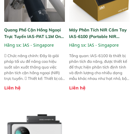
Quang Phổ Cận Hồng Ngoại
Máy Phân Tích NIR Cầm Tay
Trực Tuyến IAS-PAT L1M On-
IAS-6100 (Portable NIR
Line NIR
Analyzer)
Hãng sx:
IAS - Singapore
Hãng sx:
IAS - Singapore
 Chức năng chính: Đây là giải
Tổng quan: IAS-6100 là thiết bị
pháp tối ưu để nâng cao hiệu
phân tích đa năng, được thiết kế
suất sản xuất thông qua việc
để thực hiện phân tích định tính
phân tích cận hồng ngoại (NIR)
và định lượng cho nhiều dạng
trực tuyến.  Thiết kế: Thiết bị có
mẫu khác nhau như hạt nhỏ, bột,
thiết kế mạnh mẽ, mô-đun hóa,
bột nhão và chất lỏng. Thiết bị
Liên hệ
Liên hệ
hỗ trợ tản nhiệt tăng cường và đã
này cho phép bất kỳ ai cũng có
qua kiểm tra áp suất nghiêm
thể thực hiện phân tích đa thành
ngặt.  Cam kết: Mang lại khả
phần chỉ với một nút bấm đơn
năng theo dõi thông số theo thời
giản, mọi lúc, mọi nơi. Chuyên
gian thực và trực quan hóa dữ
dùng : phân tích mẫu nguyên liệu
liệu để tăng chỉ số ROI cho doanh
thức ăn chăn nuôi, nguyên liệu
nghiệp.
thực phẩm, nông sản,..