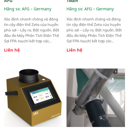
AFG
Touch
Hãng sx:
AFG – Germany
Hãng sx:
AFG – Germany
Xác định nhanh chóng và đáng
Xác định nhanh chóng và đáng
tin cậy điện thế Zeta của huyền
tin cậy điện thế Zeta của huyền
phù sợi – Lấy ra, Bật nguồn, Bắt
phù sợi – Lấy ra, Bật nguồn, Bắt
đầu đo Máy Phân Tích Điện Thế
đầu đo Máy Phân Tích Điện Thế
Sợi FPA touch! kết hợp các
Sợi FPA touch! kết hợp các
phương pháp đo điện thế Zeta đã
phương pháp đo điện thế Zeta đã
Liên hệ
Liên hệ
được chứng minh với sự đơn giản
được chứng minh với sự đơn giản
tuyệt vời trong thao tác và vận
tuyệt vời trong thao tác và vận
hành của các phiên bản FPA
hành của các phiên bản FPA
trước đó. Nhưng so với các phiên
trước đó. Nhưng so với các phiên
bản trước, FPA touch! nhỏ hơn và
bản trước, FPA touch! nhỏ hơn và
nhẹ hơn đáng kể, đồng thời được
nhẹ hơn đáng kể, đồng thời được
nâng cấp với các tính năng mới.
nâng cấp với các tính năng mới.