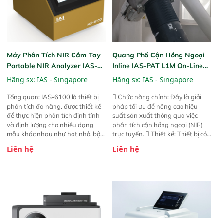
Máy Phân Tích NIR Cầm Tay
Quang Phổ Cận Hồng Ngoại
Portable NIR Analyzer IAS-
Inline IAS-PAT L1M On-Line
6100
NIR
Hãng sx:
IAS - Singapore
Hãng sx:
IAS - Singapore
Tổng quan: IAS-6100 là thiết bị
 Chức năng chính: Đây là giải
phân tích đa năng, được thiết kế
pháp tối ưu để nâng cao hiệu
để thực hiện phân tích định tính
suất sản xuất thông qua việc
và định lượng cho nhiều dạng
phân tích cận hồng ngoại (NIR)
mẫu khác nhau như hạt nhỏ, bột,
trực tuyến.  Thiết kế: Thiết bị có
bột nhão và chất lỏng. Thiết bị
thiết kế mạnh mẽ, mô-đun hóa,
Liên hệ
Liên hệ
này cho phép bất kỳ ai cũng có
hỗ trợ tản nhiệt tăng cường và đã
thể thực hiện phân tích đa thành
qua kiểm tra áp suất nghiêm
phần chỉ với một nút bấm đơn
ngặt.  Cam kết: Mang lại khả
giản, mọi lúc, mọi nơi. Chuyên
năng theo dõi thông số theo thời
dùng : phân tích mẫu nguyên liệu
gian thực và trực quan hóa dữ
thức ăn chăn nuôi, nguyên liệu
liệu để tăng chỉ số ROI cho doanh
thực phẩm, nông sản,..
nghiệp.