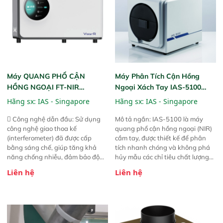
Máy QUANG PHỔ CẬN
Máy Phân Tích Cận Hồng
HỒNG NGOẠI FT-NIR
Ngoại Xách Tay IAS-5100
Analyzer Vista-R
(Portable NIR Analyzer)
Hãng sx:
IAS - Singapore
Hãng sx:
IAS - Singapore
 Công nghệ dẫn đầu: Sử dụng
Mô tả ngắn: IAS-5100 là máy
công nghệ giao thoa kế
quang phổ cận hồng ngoại (NIR)
(interferometer) đã được cấp
cầm tay, được thiết kế để phân
bằng sáng chế, giúp tăng khả
tích nhanh chóng và không phá
năng chống nhiễu, đảm bảo độ
hủy mẫu các chỉ tiêu chất lượng
ổn định và giảm tần suất lỗi. 
của nông sản. Phạm vi sử dụng:
Liên hệ
Liên hệ
Phạm vi ứng dụng rộng: Đáp ứng
Thiết bị linh hoạt cho nhiều kịch
nhu cầu kiểm tra đa dạng mẫu
bản khác nhau như tại điểm thu
mã và thông số trong nhiều
mua, trong xưởng sản xuất hoặc
ngành công nghiệp khác nhau. 
trực tiếp ngoài đồng ruộng.
Độ nhạy cao: Trang bị đầu dò
InGaAs độ nhạy cao, cung cấp