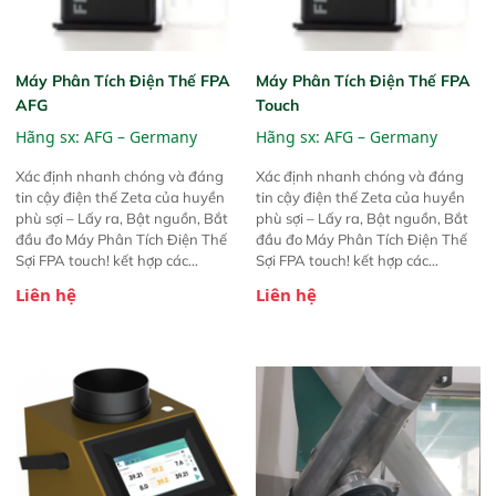
Máy Phân Tích Điện Thế FPA
Máy Phân Tích Điện Thế FPA
AFG
Touch
Hãng sx:
AFG – Germany
Hãng sx:
AFG – Germany
Xác định nhanh chóng và đáng
Xác định nhanh chóng và đáng
tin cậy điện thế Zeta của huyền
tin cậy điện thế Zeta của huyền
phù sợi – Lấy ra, Bật nguồn, Bắt
phù sợi – Lấy ra, Bật nguồn, Bắt
đầu đo Máy Phân Tích Điện Thế
đầu đo Máy Phân Tích Điện Thế
Sợi FPA touch! kết hợp các
Sợi FPA touch! kết hợp các
phương pháp đo điện thế Zeta đã
phương pháp đo điện thế Zeta đã
Liên hệ
Liên hệ
được chứng minh với sự đơn giản
được chứng minh với sự đơn giản
tuyệt vời trong thao tác và vận
tuyệt vời trong thao tác và vận
hành của các phiên bản FPA
hành của các phiên bản FPA
trước đó. Nhưng so với các phiên
trước đó. Nhưng so với các phiên
bản trước, FPA touch! nhỏ hơn và
bản trước, FPA touch! nhỏ hơn và
nhẹ hơn đáng kể, đồng thời được
nhẹ hơn đáng kể, đồng thời được
nâng cấp với các tính năng mới.
nâng cấp với các tính năng mới.