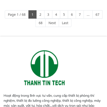
nhu cầu kiểm tra đa dạng mẫu
mã và thông số trong nhiều
ngành công nghiệp khác nhau. 
Page 1 / 68
1
2
3
4
5
6
7
...
67
Độ nhạy cao: Trang bị đầu dò
InGaAs độ nhạy cao, cung cấp
68
Next
Last
phản hồi phổ tuyến tính đầy đủ,
đảm bảo độ chính xác và khả
năng lặp lại tối ưu.
Hoạt động trong lĩnh vực tư vấn, cung cấp thiết bị phòng thí
nghiệm, thiết bị đo lường công nghiệp, thiết bị công nghiệp, máy
móc sản xuất, vật tư, hóa chất,...với dịch vụ trọn gói như bảo