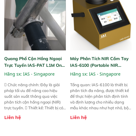
phản hồi phổ tuyến tính đầy đủ,
đảm bảo độ chính xác và khả
năng lặp lại tối ưu.
Quang Phổ Cận Hồng Ngoại
Máy Phân Tích NIR Cầm Tay
Trực Tuyến IAS-PAT L1M On-
IAS-6100 (Portable NIR
Line NIR
Analyzer)
Hãng sx:
IAS - Singapore
Hãng sx:
IAS - Singapore
 Chức năng chính: Đây là giải
Tổng quan: IAS-6100 là thiết bị
pháp tối ưu để nâng cao hiệu
phân tích đa năng, được thiết kế
suất sản xuất thông qua việc
để thực hiện phân tích định tính
phân tích cận hồng ngoại (NIR)
và định lượng cho nhiều dạng
trực tuyến.  Thiết kế: Thiết bị có
mẫu khác nhau như hạt nhỏ, bột,
thiết kế mạnh mẽ, mô-đun hóa,
bột nhão và chất lỏng. Thiết bị
Liên hệ
Liên hệ
hỗ trợ tản nhiệt tăng cường và đã
này cho phép bất kỳ ai cũng có
qua kiểm tra áp suất nghiêm
thể thực hiện phân tích đa thành
ngặt.  Cam kết: Mang lại khả
phần chỉ với một nút bấm đơn