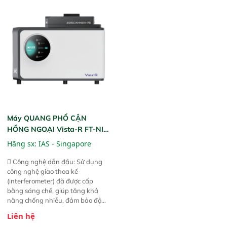
năng theo dõi thông số theo thời
giản, mọi lúc, mọi nơi. Chuyên
gian thực và trực quan hóa dữ
dùng : phân tích mẫu nguyên liệu
liệu để tăng chỉ số ROI cho doanh
thức ăn chăn nuôi, nguyên liệu
nghiệp.
thực phẩm, nông sản,..
Máy QUANG PHỔ CẬN
HỒNG NGOẠI Vista-R FT-NIR
(Vista-R FT-NIR Analyzer)
Hãng sx:
IAS - Singapore
 Công nghệ dẫn đầu: Sử dụng
công nghệ giao thoa kế
(interferometer) đã được cấp
bằng sáng chế, giúp tăng khả
năng chống nhiễu, đảm bảo độ
ổn định và giảm tần suất lỗi. 
Liên hệ
Phạm vi ứng dụng rộng: Đáp ứng