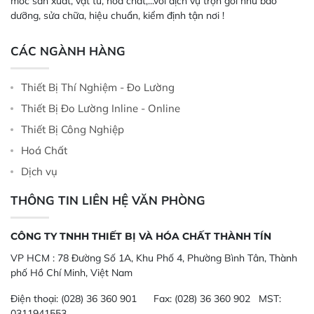
móc sản xuất, vật tư, hóa chất,...với dịch vụ trọn gói như bảo
dưỡng, sửa chữa, hiệu chuẩn, kiểm định tận nơi !
CÁC NGÀNH HÀNG
Thiết Bị Thí Nghiệm - Đo Lường
Thiết Bị Đo Lường Inline - Online
Thiết Bị Công Nghiệp
Hoá Chất
Dịch vụ
THÔNG TIN LIÊN HỆ VĂN PHÒNG
CÔNG TY TNHH THIẾT BỊ VÀ HÓA CHẤT THÀNH TÍN
VP HCM :
78 Đường Số 1A, Khu Phố 4, Phường Bình Tân, Thành
phố Hồ Chí Minh, Việt Nam
Điện thoại:
(028) 36 360 901
Fax:
(028) 36 360 902 MST:
0311941553