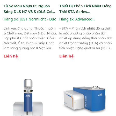
Tủ So Màu Nhựa 05 Nguồn
Thiết Bị Phân Tích Nhiệt Đồng
Sáng DLS N7 V8 S (DLS Color
Thời STA Series
Viewing Light)
(Simultaneous Thermal
Hãng sx:
JUST Normlicht - Đức
Hãng sx:
Advanced
Analysis) Phân Tích Nhựa
Measurement Instruments
Lĩnh vực ứng dụng: Thuốc nhuộm
- STA – Phân tích nhiệt đồng thời
(AMI) - Mỹ
& Chất màu, Dệt may & Da, Nhựa,
là một phương pháp phân tích
Lớp phủ & Chất hoàn thiện, Gỗ &
nhiệt áp dụng đồng thời phân tích
Nội thất, Ô tô, In ấn & Giấy, Chất
nhiệt trọng trường (TGA) và phân
làm sáng quang học & Vật liệu
tích nhiệt lượng quét vi sai (DSC)
huỳnh quang, Chất lỏng, và nhiều
cho cùng một mẫu trong một thiết
Liên hệ
Liên hệ
lĩnh vực khác...
bị duy nhất. Các điều kiện đo phải
hoàn toàn giống nhau đối với cả 2
tín hiệu TGA và DSC (cùng một
bầu khí quyển, lưu lượng khí, áp
suất hơi của mẫu, tốc độ gia nhiệt,
tiếp xúc nhiệt với nồi nấu mẫu và
cảm biến, hiệu ứng bức xạ, v.v.). -
STA Series 650/1000/1200/1500
thế hệ mới của Advanced
Measurement Instruments (AMI),
tiền thân là Altamira, có hệ phân
tích nhiệt đồng thời hiện đại, tích