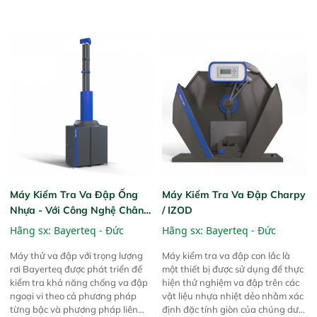
máy khi cửa đang mở và được
thực hiện các thử nghiệm va đập
trang bị hệ thống điều khiển thả
với trọng lượng rơi theo tất cả các
búa bằng hai tay. Thiết bị được
tiêu chuẩn ISO, ASTM D và
thiết kế theo tiêu chuẩn 89/392
UL651, đảm bảo rằng dòng FWV
EEC.
UL có thể xử lý được các trọng
lượng rơi đặc biệt của UL, có trọng
lượng lên đến 34 kg.
Máy Kiểm Tra Va Đập Ống
Máy Kiểm Tra Va Đập Charpy
Nhựa - Với Công Nghệ Chân
/ IZOD
Không FWV 3000-630B –
Hãng sx:
Bayerteq - Đức
Hãng sx:
Bayerteq - Đức
Vacuum
Máy thử va đập với trọng lượng
Máy kiểm tra va đập con lắc là
rơi Bayerteq được phát triển để
một thiết bị được sử dụng để thực
kiểm tra khả năng chống va đập
hiện thử nghiệm va đập trên các
ngoại vi theo cả phương pháp
vật liệu nhựa nhiệt dẻo nhằm xác
từng bậc và phương pháp liên
định đặc tính giòn của chúng dưới