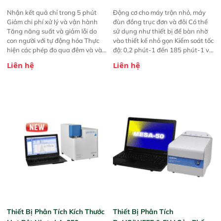
Parr) - Đức
Nhận kết quả chỉ trong 5 phút
Động cơ cho máy trộn nhỏ, máy
Giảm chi phí xử lý và vận hành
đùn đồng trục đơn và đôi Có thể
Tăng năng suất và giảm lỗi do
sử dụng như thiết bị để bàn nhờ
con người với tự động hóa Thực
vào thiết kế nhỏ gọn Kiểm soát tốc
hiện các phép đo qua đêm và vào
độ: 0,2 phút-1 đến 185 phút-1 với
cuối tuần
mô-men xoắn tối đa 200 Nm Bộ
Liên hệ
Liên hệ
điều khiển và lái thông minh để có
được kiến thức sâu về quy trình
MetaBridge để phân tích các biến
quá trình phụ thuộc theo thời
gian
Thiết Bị Phân Tích Kích Thước
Thiết Bị Phân Tích