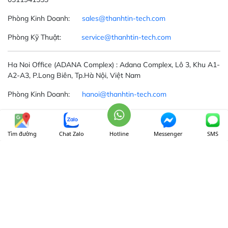
Phòng Kinh Doanh:
sales@thanhtin-tech.com
Phòng Kỹ Thuật:
service@thanhtin-tech.com
Ha Noi Office
(ADANA Complex)
: Adana Complex, Lô 3, Khu A1-
A2-A3, P.Long Biên, Tp.Hà Nội, Việt Nam
Phòng Kinh Doanh:
hanoi@thanhtin-tech.com
Phòng Kỹ Thuật:
service@thanhtin-tech.com
Tìm đường
Chat Zalo
Hotline
Messenger
SMS
THỜI GIAN LÀM VIỆC
Thứ 2 - thứ 6: 8 AM - 5 PM
Thứ 7: 8 AM - 12.00 AM