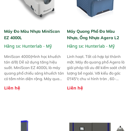
giảm thiểu hiệu ứng lực đẩy và cải
rộng. Thiết bị hỗ trợ nhiều loại tấm
thiện phản hồi nhiệt vượt trội.
nhiệt chuyên dụng, giúp linh hoạt
tối đa cho mọi nhu cầu kiểm tra
trong phòng thí nghiệm. DSC 600
thể hiện sự chính xác, ổn định và
tối ưu chi phí cho phân tích nhiệt
Máy Đo Màu Nhựa MiniScan
Máy Quang Phổ Đo Màu
chuyên sâu
EZ 4000L
Nhựa, Ống Nhựa Agera L2
Hãng sx:
Hunterlab - Mỹ
Hãng sx:
Hunterlab - Mỹ
MiniScan 4000(Hình học khuếch
Linh hoạt. Tất cả hợp lại thành
tán d/8) Dễ sử dụng tăng hiệu
một. Máy đo quang phổ Agera là
suất. MiniScan EZ 4000L là máy
giải pháp tối ưu để kiểm soát chất
quang phổ chiếu sáng khuếch tán
lượng bề ngoài. Với kiểu đo góc
có tầm nhìn diện rộng. Máy quang
0º/45ºc chu vi hình tròn , 60-
phổ cầm tay xem diện tích lớn này
degree gloss meter, UV-
Liên hệ
Liên hệ
cung cấp kích thước cổng 25 mm
controllable LED illumination với
có diện tích xem 20 mm. Sản
kiểu chụp hình camera đô phân
phẩm này lý tưởng cho nhiều loại
giải 5-megapixel , Agera làm cho
mẫu và đặc biệt hữu ích cho phép
các mẫu định vị và đo màu đơn
đo khi người dùng muốn giảm
giản như ảnh chụp nhanh. Một
thiểu ảnh hưởng của độ bóng
phép đo duy nhất chụp và lưu trữ
hoặc kết cấu mẫu.
hình ảnh trong quá trình phân
tích màu sắc với phương pháp đo