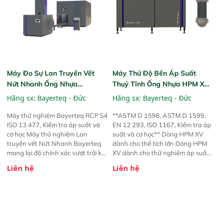
huỳnh quang và độ bóng. Ngay
cả các mẫu lớn cũng không thành
vấn đề với diện tích đo tiếp xúc
điểm cố định lớn nhất trong
ngành. Máy đo quang phổ Agera
với màn hình cảm ứng công
nghiệp, phần mềm kiểm soát chất
lượng mạnh mẽ và quản lý dữ liệu
Máy Đo Sự Lan Truyền Vết
Máy Thử Độ Bền Áp Suất
hiện đại—cùng với các tùy chọn
Nứt Nhanh Ống Nhựa
Thuỷ Tĩnh Ống Nhựa HPM XV
chia sẻ để bạn có thể tận dụng tối
Bayerteq RCP S4
Series
Hãng sx:
Bayerteq - Đức
Hãng sx:
Bayerteq - Đức
đa khoản đầu tư của mình.
Máy thử nghiệm Bayerteq RCP S4
**ASTM D 1598, ASTM D 1599,
ISO 13 477, Kiểm tra áp suất và
EN 12 293, ISO 1167, Kiểm tra áp
cơ học Máy thử nghiệm Lan
suất và cơ học** Dòng HPM XV
truyền vết Nứt Nhanh Bayerteq
dành cho thể tích lớn Dòng HPM
mang lại độ chính xác vượt trội khi
XV dành cho thử nghiệm áp suất
thử nghiệm ống nhựa.
nội bộ đối với các hệ thống ống
Liên hệ
Liên hệ
lớn.