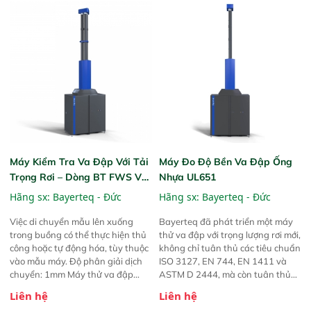
Máy Kiểm Tra Va Đập Với Tải
Máy Đo Độ Bền Va Đập Ống
Trọng Rơi – Dòng BT FWS Với
Nhựa UL651
Động Cơ Servo
Hãng sx:
Bayerteq - Đức
Hãng sx:
Bayerteq - Đức
Việc di chuyển mẫu lên xuống
Bayerteq đã phát triển một máy
trong buồng có thể thực hiện thủ
thử va đập với trọng lượng rơi mới,
công hoặc tự động hóa, tùy thuộc
không chỉ tuân thủ các tiêu chuẩn
vào mẫu máy. Độ phân giải dịch
ISO 3127, EN 744, EN 1411 và
chuyển: 1mm Máy thử va đập
ASTM D 2444, mà còn tuân thủ
Bayerteq đi kèm với các tính năng
tiêu chuẩn UL651. Dòng BT FWV
Liên hệ
Liên hệ
an toàn, ngừng hoạt động của
UL cung cấp khả năng độc đáo để