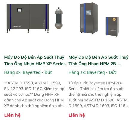
Máy Đo Độ Bền Áp Suất Thuỷ
Máy Đo Độ Bền Áp Suất Thuỷ
Tĩnh Ống Nhựa HMP XP Series
Tĩnh Ống Nhựa HPM 2B-
Series
Hãng sx:
Bayerteq - Đức
Hãng sx:
Bayerteq - Đức
**ASTM D 1598, ASTM D 1599,
Tủ áp suất Bayerteq HPM 2B-
EN 12 293, ISO 1167, Kiểm tra áp
Series Thiết bị kiểm tra áp suất
suất và cơ học** Dòng HPM XP
thế hệ mới cho thử nghiệm áp
dành cho Áp suất cao Dòng HPM
suất nội bộ ASTM D 1598, ASTM
XP dành cho thử nghiệm áp suất
D 1599, ASTM D 1603, ISO 1167,
nội bộ ở mức áp suất cao.
Kiểm tra áp suất và cơ học
Liên hệ
Liên hệ