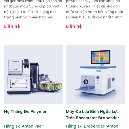
với góc điều chỉnh phù hợp cho độ
polymer cho QC và các phép đo
nhớt của mẫu Cung cấp độ nhớt
thường xuyên Thiết kế nhỏ gọn
nội tại, giá trị K, khối lượng mol
nhất và vận hành bền vững nhất
trung bình và nhiều hơn nữa
Lò điện hiệu suất cao nhất trên thị
Được tham khảo trong chương
trường (-150 °C đến +400 °C) Tối
Liên hệ
Liên hệ
913 của Dược điển Mỹ và Ph. Eur.
thiểu yêu cầu đào tạo
2.2.49. Tự động bơm mẫu và làm
sạch nhờ bộ chuyển mẫu Kết hợp
để đo chỉ số khúc xạ và pH trong
một lần
Hệ Thống Đo Polymer
Máy Đo Lưu Biến Ngẫu Lực
Trộn Rheometer Brabender
MetaStation
Hãng sx:
Anton Paar
Hãng sx:
Brabender (Anton