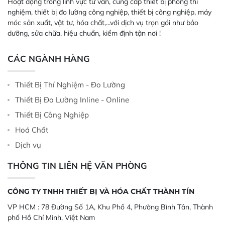
Hoạt động trong lĩnh vực tư vấn, cung cấp thiết bị phòng thí
nghiệm, thiết bị đo lường công nghiệp, thiết bị công nghiệp, máy
móc sản xuất, vật tư, hóa chất,...với dịch vụ trọn gói như bảo
dưỡng, sửa chữa, hiệu chuẩn, kiểm định tận nơi !
CÁC NGÀNH HÀNG
Thiết Bị Thí Nghiệm - Đo Lường
Thiết Bị Đo Lường Inline - Online
Thiết Bị Công Nghiệp
Hoá Chất
Dịch vụ
THÔNG TIN LIÊN HỆ VĂN PHÒNG
CÔNG TY TNHH THIẾT BỊ VÀ HÓA CHẤT THÀNH TÍN
VP HCM :
78 Đường Số 1A, Khu Phố 4, Phường Bình Tân, Thành
phố Hồ Chí Minh, Việt Nam