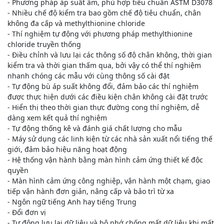
- Phương pháp áp suất âm, phù hợp tiêu chuẩn ASTM D3078
- Nhiều chế độ kiểm tra bao gồm chế độ tiêu chuẩn, chân
không đa cấp và methylthionine chloride
- Thí nghiệm tự động với phương pháp methylthionine
chloride truyền thống
- Điều chỉnh và lưu lại các thông số độ chân không, thời gian
kiểm tra và thời gian thấm qua, bởi vậy có thể thí nghiệm
nhanh chóng các mẫu với cùng thông số cài đặt
- Tự động bù áp suất không đổi, đảm bảo các thí nghiệm
được thực hiện dưới các điều kiện chân không cài đặt trước
- Hiển thị theo thời gian thực đường cong thí nghiệm, dễ
dàng xem kết quả thí nghiệm
- Tự động thống kê và đánh giá chất lượng cho mẫu
- Máy sử dụng các linh kiện từ các nhà sản xuất nổi tiếng thế
giới, đảm bảo hiệu năng hoạt động
- Hệ thống vận hành bằng màn hình cảm ứng thiết kế độc
quyền
- Màn hình cảm ứng công nghiệp, vận hành một chạm, giao
tiếp vận hành đơn giản, nâng cấp và bảo trì từ xa
- Ngôn ngữ tiếng Anh hay tiếng Trung
- Đổi đơn vị
- Tự động lưu lại dữ liệu và bộ nhớ chống mất dữ liệu khi mất