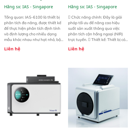
6100
NIR
Hãng sx:
IAS - Singapore
Hãng sx:
IAS - Singapore
Tổng quan: IAS-6100 là thiết bị
 Chức năng chính: Đây là giải
phân tích đa năng, được thiết kế
pháp tối ưu để nâng cao hiệu
để thực hiện phân tích định tính
suất sản xuất thông qua việc
và định lượng cho nhiều dạng
phân tích cận hồng ngoại (NIR)
mẫu khác nhau như hạt nhỏ, bột,
trực tuyến.  Thiết kế: Thiết bị có
bột nhão và chất lỏng. Thiết bị
thiết kế mạnh mẽ, mô-đun hóa,
Liên hệ
Liên hệ
này cho phép bất kỳ ai cũng có
hỗ trợ tản nhiệt tăng cường và đã
thể thực hiện phân tích đa thành
qua kiểm tra áp suất nghiêm
phần chỉ với một nút bấm đơn
ngặt.  Cam kết: Mang lại khả
giản, mọi lúc, mọi nơi. Chuyên
năng theo dõi thông số theo thời
dùng : phân tích mẫu nguyên liệu
gian thực và trực quan hóa dữ
thức ăn chăn nuôi, nguyên liệu
liệu để tăng chỉ số ROI cho doanh
thực phẩm, nông sản,..
nghiệp.