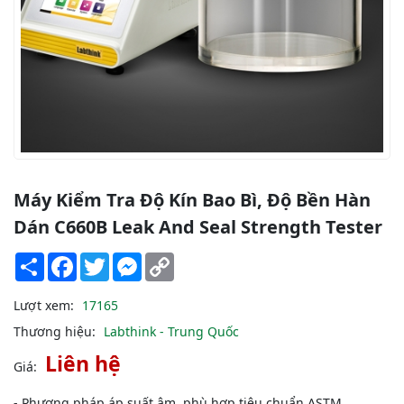
Máy Kiểm Tra Độ Kín Bao Bì, Độ Bền Hàn
Dán C660B Leak And Seal Strength Tester
Share
Facebook
Twitter
Messenger
Copy
Link
Lượt xem:
17165
Thương hiệu:
Labthink - Trung Quốc
Liên hệ
Giá:
- Phương pháp áp suất âm, phù hợp tiêu chuẩn ASTM