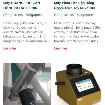
Máy QUANG PHỔ CẬN
Máy Phân Tích Cận Hồng
HỒNG NGOẠI FT-NIR
Ngoại Xách Tay IAS-5100
Analyzer Vista-R
(Portable NIR Analyzer)
Hãng sx:
IAS - Singapore
Hãng sx:
IAS - Singapore
 Công nghệ dẫn đầu: Sử dụng
Mô tả ngắn: IAS-5100 là máy
công nghệ giao thoa kế
quang phổ cận hồng ngoại (NIR)
(interferometer) đã được cấp
cầm tay, được thiết kế để phân
bằng sáng chế, giúp tăng khả
tích nhanh chóng và không phá
năng chống nhiễu, đảm bảo độ
hủy mẫu các chỉ tiêu chất lượng
ổn định và giảm tần suất lỗi. 
của nông sản. Phạm vi sử dụng:
Liên hệ
Liên hệ
Phạm vi ứng dụng rộng: Đáp ứng
Thiết bị linh hoạt cho nhiều kịch
nhu cầu kiểm tra đa dạng mẫu
bản khác nhau như tại điểm thu
mã và thông số trong nhiều
mua, trong xưởng sản xuất hoặc
ngành công nghiệp khác nhau. 
trực tiếp ngoài đồng ruộng.
Độ nhạy cao: Trang bị đầu dò
InGaAs độ nhạy cao, cung cấp
phản hồi phổ tuyến tính đầy đủ,
đảm bảo độ chính xác và khả
năng lặp lại tối ưu.