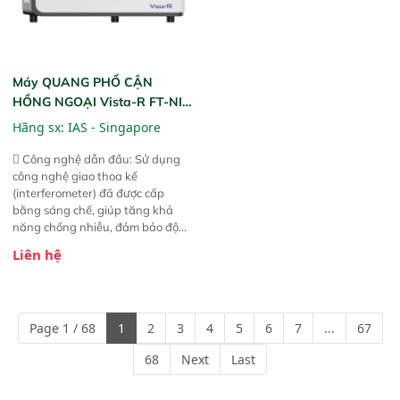
Máy QUANG PHỔ CẬN
HỒNG NGOẠI Vista-R FT-NIR
(Vista-R FT-NIR Analyzer)
Hãng sx:
IAS - Singapore
 Công nghệ dẫn đầu: Sử dụng
công nghệ giao thoa kế
(interferometer) đã được cấp
bằng sáng chế, giúp tăng khả
năng chống nhiễu, đảm bảo độ
ổn định và giảm tần suất lỗi. 
Liên hệ
Phạm vi ứng dụng rộng: Đáp ứng
nhu cầu kiểm tra đa dạng mẫu
mã và thông số trong nhiều
ngành công nghiệp khác nhau. 
Page 1 / 68
1
2
3
4
5
6
7
...
67
Độ nhạy cao: Trang bị đầu dò
InGaAs độ nhạy cao, cung cấp
68
Next
Last
phản hồi phổ tuyến tính đầy đủ,
đảm bảo độ chính xác và khả
năng lặp lại tối ưu.