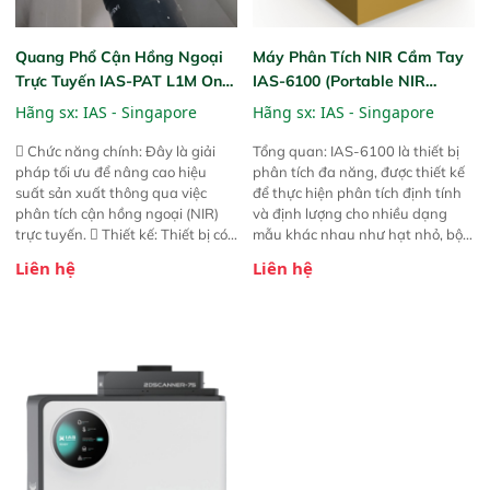
Quang Phổ Cận Hồng Ngoại
Máy Phân Tích NIR Cầm Tay
Trực Tuyến IAS-PAT L1M On-
IAS-6100 (Portable NIR
Line NIR
Analyzer)
Hãng sx:
IAS - Singapore
Hãng sx:
IAS - Singapore
 Chức năng chính: Đây là giải
Tổng quan: IAS-6100 là thiết bị
pháp tối ưu để nâng cao hiệu
phân tích đa năng, được thiết kế
suất sản xuất thông qua việc
để thực hiện phân tích định tính
phân tích cận hồng ngoại (NIR)
và định lượng cho nhiều dạng
trực tuyến.  Thiết kế: Thiết bị có
mẫu khác nhau như hạt nhỏ, bột,
thiết kế mạnh mẽ, mô-đun hóa,
bột nhão và chất lỏng. Thiết bị
Liên hệ
Liên hệ
hỗ trợ tản nhiệt tăng cường và đã
này cho phép bất kỳ ai cũng có
qua kiểm tra áp suất nghiêm
thể thực hiện phân tích đa thành
ngặt.  Cam kết: Mang lại khả
phần chỉ với một nút bấm đơn
năng theo dõi thông số theo thời
giản, mọi lúc, mọi nơi. Chuyên
gian thực và trực quan hóa dữ
dùng : phân tích mẫu nguyên liệu
liệu để tăng chỉ số ROI cho doanh
thức ăn chăn nuôi, nguyên liệu
nghiệp.
thực phẩm, nông sản,..