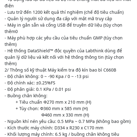
điện
- Lưu trữ đến 1200 kết quả thí nghiệm (chế độ tiêu chuẩn)
- Quản lý người sử dụng đa cấp với mật mã truy cập
- Máy in gắn sẵn và cổng USB để truyền dữ liệu (tùy chọn
thêm0
- Máy phù hợp các yêu cầu của tiêu chuẩn GMP (tùy chọn
thêm)
- Hệ thống DataShield™ độc quyền của Labthink dùng để
quản lý dữ liệu và kết nối với hệ thống thông tin (tùy chọn
thêm)
2/ Thông số kỹ thuật Máy kiểm tra độ kín bao bì C660B
- Độ chân không: 0 ~ -90 Kpa / 0 ~ -13 psi
- Độ chính xác: ±0.25%FS
- Độ phân giải: 0.1 KPa / 0.01 psi
- Buồng chân không:
+ Tiêu chuẩn Φ270 mm x 210 mm (H)
+ Tùy chọn: Φ360 mm x 585 mm (H)
Φ460 mm x 330 mm (H)
- Nguồn khí nén yêu cầu: 0.5 MPa ~ 0.7 MPa (không bao gồm)
- Kích thước máy chính: D334 x R230 x C170 mm
- Khối lượng máy chính: 6.5 kg / buồng chân không tiêu