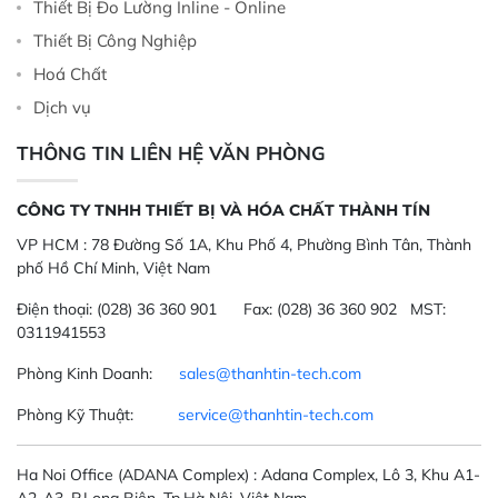
Thiết Bị Đo Lường Inline - Online
Thiết Bị Công Nghiệp
Hoá Chất
Dịch vụ
THÔNG TIN LIÊN HỆ VĂN PHÒNG
CÔNG TY TNHH THIẾT BỊ VÀ HÓA CHẤT THÀNH TÍN
VP HCM :
78 Đường Số 1A, Khu Phố 4, Phường Bình Tân, Thành
phố Hồ Chí Minh, Việt Nam
Điện thoại:
(028) 36 360 901
Fax:
(028) 36 360 902 MST:
0311941553
Phòng Kinh Doanh:
sales@thanhtin-tech.com
Phòng Kỹ Thuật:
service@thanhtin-tech.com
Ha Noi Office
(ADANA Complex)
: Adana Complex, Lô 3, Khu A1-
A2-A3, P.Long Biên, Tp.Hà Nội, Việt Nam