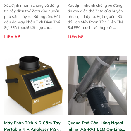
Xác định nhanh chóng và đáng
Xác định nhanh chóng và đáng
tin cậy điện thế Zeta của huyền
tin cậy điện thế Zeta của huyền
phù sợi – Lấy ra, Bật nguồn, Bắt
phù sợi – Lấy ra, Bật nguồn, Bắt
đầu đo Máy Phân Tích Điện Thế
đầu đo Máy Phân Tích Điện Thế
Sợi FPA touch! kết hợp các
Sợi FPA touch! kết hợp các
phương pháp đo điện thế Zeta đã
phương pháp đo điện thế Zeta đã
Liên hệ
Liên hệ
được chứng minh với sự đơn giản
được chứng minh với sự đơn giản
tuyệt vời trong thao tác và vận
tuyệt vời trong thao tác và vận
hành của các phiên bản FPA
hành của các phiên bản FPA
trước đó. Nhưng so với các phiên
trước đó. Nhưng so với các phiên
bản trước, FPA touch! nhỏ hơn và
bản trước, FPA touch! nhỏ hơn và
nhẹ hơn đáng kể, đồng thời được
nhẹ hơn đáng kể, đồng thời được
nâng cấp với các tính năng mới.
nâng cấp với các tính năng mới.
Máy Phân Tích NIR Cầm Tay
Quang Phổ Cận Hồng Ngoại
Portable NIR Analyzer IAS-
Inline IAS-PAT L1M On-Line