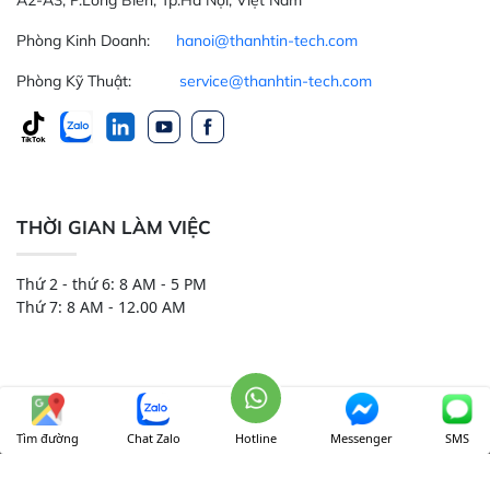
Phòng Kinh Doanh:
hanoi@thanhtin-tech.com
Phòng Kỹ Thuật:
service@thanhtin-tech.com
THỜI GIAN LÀM VIỆC
Thứ 2 - thứ 6: 8 AM - 5 PM
Thứ 7: 8 AM - 12.00 AM
Tìm đường
Chat Zalo
Hotline
Messenger
SMS
CÔNG TY TNHH THIẾT BỊ VÀ HÓA CHẤT THÀNH TÍN
Onl:
243
Ngày:
2801
Tháng:
61097
Tổng:
2999293