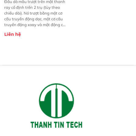
Đầu dò mẫu trượt trên một thanh
ray cố định trên 2 trụ (tùy theo
chiều dài). Nó trượt bằng một cơ
cấu truyền động dọc, một cơ cấu
truyền động xoay và một động cơ
giảm tốc lên/xuống. Tất cả đều
Liên hệ
được điều khiển bằng bộ điều
khiển tần số biến đổi để tăng mô-
men xoắn, đồng thời hỗ trợ phát
hiện đáy xe kéo và điều chỉnh lực
xuyên của đầu dò. Để có được
mẫu đại diện tối ưu, đầu dò được
thiết kế hai lớp để lấy mẫu lõi hiệu
quả theo khái niệm ống đôi với
luồng khí. Mẫu được vận chuyển
bằng ống chống tĩnh điện và đạt
tiêu chuẩn thực phẩm đường kính
50mm. Tuabin hút chân không và
hộp điện được đặt ở một trụ hoặc
tại phòng thí nghiệm.