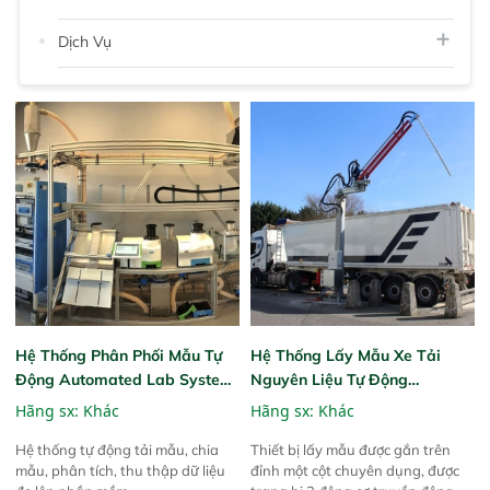
Dịch Vụ
Hệ Thống Phân Phối Mẫu Tự
Hệ Thống Lấy Mẫu Xe Tải
Động Automated Lab System
Nguyên Liệu Tự Động
For Animal Feed Factories
Automatic Truck Sampling
Hãng sx:
Khác
Hãng sx:
Khác
System
Hệ thống tự động tải mẫu, chia
Thiết bị lấy mẫu được gắn trên
mẫu, phân tích, thu thập dữ liệu
đỉnh một cột chuyên dụng, được