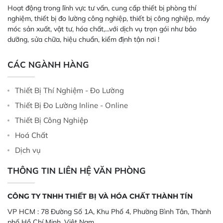
Hoạt động trong lĩnh vực tư vấn, cung cấp thiết bị phòng thí
nghiệm, thiết bị đo lường công nghiệp, thiết bị công nghiệp, máy
móc sản xuất, vật tư, hóa chất,...với dịch vụ trọn gói như bảo
dưỡng, sửa chữa, hiệu chuẩn, kiểm định tận nơi !
CÁC NGÀNH HÀNG
Thiết Bị Thí Nghiệm - Đo Lường
Thiết Bị Đo Lường Inline - Online
Thiết Bị Công Nghiệp
Hoá Chất
Dịch vụ
THÔNG TIN LIÊN HỆ VĂN PHÒNG
CÔNG TY TNHH THIẾT BỊ VÀ HÓA CHẤT THÀNH TÍN
VP HCM :
78 Đường Số 1A, Khu Phố 4, Phường Bình Tân, Thành
phố Hồ Chí Minh, Việt Nam