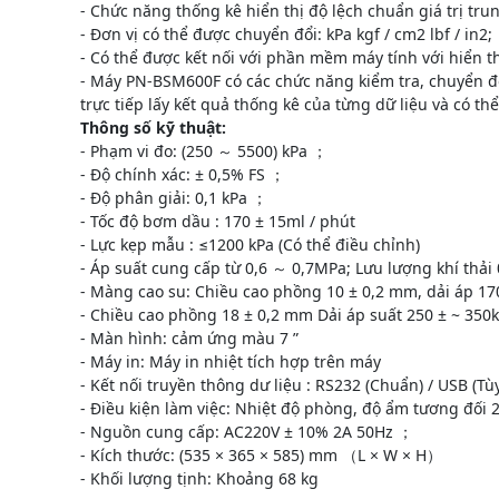
- Chức năng thống kê hiển thị độ lệch chuẩn giá trị trun
- Đơn vị có thể được chuyển đổi: kPa kgf / cm2 lbf / in2;
- Có thể được kết nối với phần mềm máy tính với hiển t
- Máy PN-BSM600F có các chức năng kiểm tra, chuyển đổi,
trực tiếp lấy kết quả thống kê của từng dữ liệu và có th
Thông số kỹ thuật:
- Phạm vi đo: (250 ～ 5500) kPa ；
- Độ chính xác: ± 0,5% FS ；
- Độ phân giải: 0,1 kPa ；
- Tốc độ bơm dầu : 170 ± 15ml / phút
- Lực kẹp mẫu : ≤1200 kPa (Có thể điều chỉnh)
- Áp suất cung cấp từ 0,6 ～ 0,7MPa; Lưu lượng khí thải
- Màng cao su: Chiều cao phồng 10 ± 0,2 mm, dải áp 17
- Chiều cao phồng 18 ± 0,2 mm Dải áp suất 250 ± ~ 350
- Màn hình: cảm ứng màu 7 ”
- Máy in: Máy in nhiệt tích hợp trên máy
- Kết nối truyền thông dư liệu : RS232 (Chuẩn) / USB (T
- Điều kiện làm việc: Nhiệt độ phòng, độ ẩm tương đối 
- Nguồn cung cấp: AC220V ± 10% 2A 50Hz ；
- Kích thước: (535 × 365 × 585) mm （L × W × H）
- Khối lượng tịnh: Khoảng 68 kg