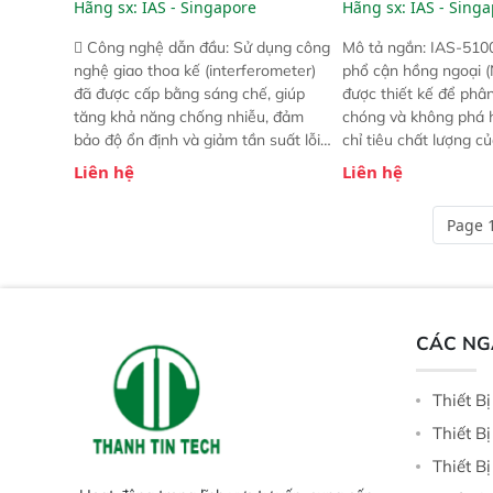
Hãng sx:
IAS - Singapore
Hãng sx:
IAS - Sing
 Công nghệ dẫn đầu: Sử dụng công
Mô tả ngắn: IAS-510
nghệ giao thoa kế (interferometer)
phổ cận hồng ngoại (
đã được cấp bằng sáng chế, giúp
được thiết kế để phâ
tăng khả năng chống nhiễu, đảm
chóng và không phá 
bảo độ ổn định và giảm tần suất lỗi.
chỉ tiêu chất lượng c
 Phạm vi ứng dụng rộng: Đáp ứng
Phạm vi sử dụng: Thiế
Liên hệ
Liên hệ
nhu cầu kiểm tra đa dạng mẫu mã
cho nhiều kịch bản k
và thông số trong nhiều ngành công
tại điểm thu mua, tr
Page 1
nghiệp khác nhau.  Độ nhạy cao:
xuất hoặc trực tiếp n
Trang bị đầu dò InGaAs độ nhạy
ruộng.
cao, cung cấp phản hồi phổ tuyến
tính đầy đủ, đảm bảo độ chính xác
và khả năng lặp lại tối ưu.
CÁC N
Thiết B
Thiết B
Thiết B