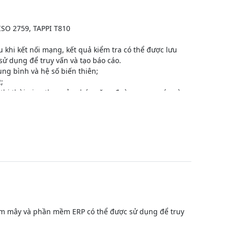
 ISO 2759, TAPPI T810
 khi kết nối mạng, kết quả kiểm tra có thể được lưu
 dụng để truy vấn và tạo báo cáo.
ung bình và hệ số biến thiên;
;
 thị thời gian thực của chức năng đường cong nén và
ổi, điều chỉnh, hiển thị, bộ nhớ và in ấn các thông
liệu, nó có thể trực tiếp lấy kết quả thống kê của
ành, dễ điều chỉnh và hiệu suất ổn định.
đám mây và phần mềm ERP có thể được sử dụng để truy