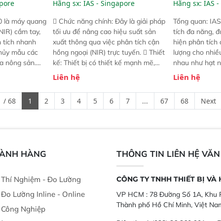
apore
Hãng sx:
IAS - Singapore
Hãng sx:
IAS -
0 là máy quang
 Chức năng chính: Đây là giải pháp
Tổng quan: IAS
NIR) cầm tay,
tối ưu để nâng cao hiệu suất sản
tích đa năng, đ
n tích nhanh
xuất thông qua việc phân tích cận
hiện phân tích 
hủy mẫu các
hồng ngoại (NIR) trực tuyến.  Thiết
lượng cho nhi
ủa nông sản.
kế: Thiết bị có thiết kế mạnh mẽ,
nhau như hạt n
t bị linh hoạt
mô-đun hóa, hỗ trợ tản nhiệt tăng
chất lỏng. Thiế
Liên hệ
Liên hệ
hác nhau như
cường và đã qua kiểm tra áp suất
kỳ ai cũng có t
ong xưởng sản
nghiêm ngặt.  Cam kết: Mang lại
đa thành phần 
 / 68
1
2
3
4
5
6
7
...
67
68
Next
goài đồng
khả năng theo dõi thông số theo
đơn giản, mọi l
thời gian thực và trực quan hóa dữ
dùng : phân tí
liệu để tăng chỉ số ROI cho doanh
thức ăn chăn nu
nghiệp.
phẩm, nông sản
GÀNH HÀNG
THÔNG TIN LIÊN HỆ VĂ
ị Thí Nghiệm - Đo Lường
CÔNG TY TNHH THIẾT BỊ VÀ
ị Đo Lường Inline - Online
VP HCM :
78 Đường Số 1A, Khu P
Thành phố Hồ Chí Minh, Việt Na
ị Công Nghiệp