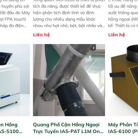
a huyền phù sợi
tích đa năng, được thiết kế để thực
tối ưu để nâng
 Bắt đầu đo Máy
hiện phân tích định tính và định
xuất thông qua
ợi FPA touch!
lượng cho nhiều dạng mẫu khác
hồng ngoại (NIR
pháp đo điện
nhau như hạt nhỏ, bột, bột nhão và
kế: Thiết bị có
ng minh với sự
chất lỏng. Thiết bị này cho phép bất
mô-đun hóa, hỗ
Liên hệ
Liên hệ
ong thao tác và
kỳ ai cũng có thể thực hiện phân tích
cường và đã qu
iên bản FPA
đa thành phần chỉ với một nút bấm
nghiêm ngặt. 
i các phiên
đơn giản, mọi lúc, mọi nơi. Chuyên
khả năng theo 
! nhỏ hơn và
dùng : phân tích mẫu nguyên liệu
thời gian thực 
g thời được
thức ăn chăn nuôi, nguyên liệu thực
liệu để tăng c
 năng mới.
phẩm, nông sản,..
nghiệp.
ận Hồng
Quang Phổ Cận Hồng Ngoại
Máy Phân Tí
IAS-5100
Trực Tuyến IAS-PAT L1M On-
IAS-6100 (P
lyzer)
Line NIR
Analyzer)