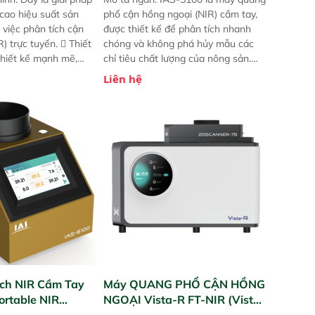
 cao hiệu suất sản
phổ cận hồng ngoại (NIR) cầm tay,
 việc phân tích cận
được thiết kế để phân tích nhanh
) trực tuyến.  Thiết
chóng và không phá hủy mẫu các
 thiết kế mạnh mẽ,
chỉ tiêu chất lượng của nông sản.
 trợ tản nhiệt tăng
Phạm vi sử dụng: Thiết bị linh hoạt
Liên hệ
a kiểm tra áp suất
cho nhiều kịch bản khác nhau như
 Cam kết: Mang lại
tại điểm thu mua, trong xưởng sản
dõi thông số theo
xuất hoặc trực tiếp ngoài đồng
và trực quan hóa dữ
ruộng.
hỉ số ROI cho doanh
ch NIR Cầm Tay
Máy QUANG PHỔ CẬN HỒNG
ortable NIR
NGOẠI Vista-R FT-NIR (Vista-
R FT-NIR Analyzer)