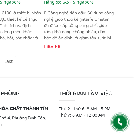
 Singapore
Hãng sx:
IAS - Singapore
-6100 là thiết bị phân
 Công nghệ dẫn đầu: Sử dụng công
ược thiết kế để thực
nghệ giao thoa kế (interferometer)
định tính và định
đã được cấp bằng sáng chế, giúp
ều dạng mẫu khác
tăng khả năng chống nhiễu, đảm
hỏ, bột, bột nhão và
bảo độ ổn định và giảm tần suất lỗi.
t bị này cho phép bất
 Phạm vi ứng dụng rộng: Đáp ứng
Liên hệ
hể thực hiện phân tích
nhu cầu kiểm tra đa dạng mẫu mã
chỉ với một nút bấm
và thông số trong nhiều ngành công
Last
úc, mọi nơi. Chuyên
nghiệp khác nhau.  Độ nhạy cao:
ch mẫu nguyên liệu
Trang bị đầu dò InGaAs độ nhạy
ôi, nguyên liệu thực
cao, cung cấp phản hồi phổ tuyến
,..
tính đầy đủ, đảm bảo độ chính xác
và khả năng lặp lại tối ưu.
N PHÒNG
THỜI GIAN LÀM VIỆC
 HÓA CHẤT THÀNH TÍN
Thứ 2 - thứ 6: 8 AM - 5 PM
Thứ 7: 8 AM - 12.00 AM
hố 4, Phường Bình Tân,
m