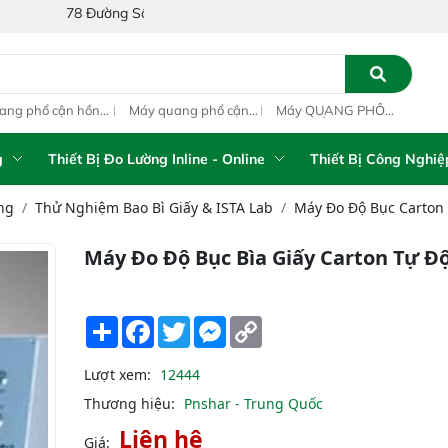
Đường Số 1A, Khu Phố 4, Phường Bình Tân, Thành phố Hồ Chí Minh, V
ang phổ cận hồng
Máy quang phổ cận
Máy QUANG PHỔ
Máy
ại inline IAS-PAT
hồng ngoại xách tay
CẬN HỒNG NGOẠI
hồn
M On-Line NIR
IAS-5100 Portable
FT-NIR Analyzer
IAS
NIR Analyzer
Vista-R
NIR
g
Thiết Bị Đo Lường Inline - Online
Thiết Bị Công Nghiệ
ng
Thử Nghiệm Bao Bì Giấy & ISTA Lab
Máy Đo Độ Bục Carton
Máy Đo Độ Bục Bìa Giấy Carton Tự 
Share
Facebook
Twitter
Messenger
Copy
Link
Lượt xem:
12444
Thương hiệu:
Pnshar - Trung Quốc
Liên hệ
Giá: