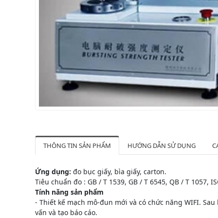
THÔNG TIN SẢN PHẨM
HƯỚNG DẪN SỬ DỤNG
C
Ứng dụng:
đo bục giấy, bìa giấy, carton.
Tiêu chuẩn đo : GB / T 1539, GB / T 6545, QB / T 1057, I
Tính năng sản phẩm
- Thiết kế mạch mô-đun mới và có chức năng WIFI. Sau
vấn và tạo báo cáo.