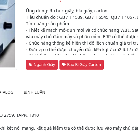
Ứng dụng: đo bục giấy, bìa giấy, carton.
Tiêu chuẩn đo : GB / T 1539, GB / T 6545, QB / T 1057,
Tính năng sản phẩm
- Thiết kế mạch mô-đun mới và có chức năng WIFI. Sau
vào máy chủ đám mây và phần mềm ERP có thể được sử
- Chức năng thống kê hiển thị độ lệch chuẩn giá trị tr
- Đơn vị có thể được chuyển đổi: kPa kgf / cm2 lbf / in2
- Có thể được kết nối với phần mềm máy tính với hiển
phân tích dữ liệu.
Ngành Giấy
Bao Bì Giấy Carton
- Máy PN-BSM600F có các chức năng kiểm tra, chuyển đ
số khác nhau trong tiêu chuẩn. Với chức năng xử lý dữ 
từng dữ liệu và có thể tự động thiết lập lại, dễ vận h
ATALOG
BÌNH LUẬN
SO 2759, TAPPI T810
 khi kết nối mạng, kết quả kiểm tra có thể được lưu vào máy chủ 