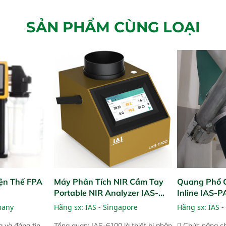
SẢN PHẨM CÙNG LOẠI
ện Thế FPA
Máy Phân Tích NIR Cầm Tay
Quang Phổ 
Portable NIR Analyzer IAS-
Inline IAS-
6100
NIR
many
Hãng sx:
IAS - Singapore
Hãng sx:
IAS -
 và đáng tin
Tổng quan: IAS-6100 là thiết bị phân
 Chức năng ch