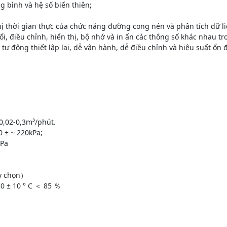
g bình và hệ số biến thiên;
hị thời gian thực của chức năng đường cong nén và phân tích dữ li
 điều chỉnh, hiển thị, bộ nhớ và in ấn các thông số khác nhau tro
ể tự động thiết lập lại, dễ vận hành, dễ điều chỉnh và hiệu suất ổn 
 0,02-0,3m³/phút.
0 ± ~ 220kPa;
kPa
ùy chọn）
20 ± 10 ° C ＜ 85 ％