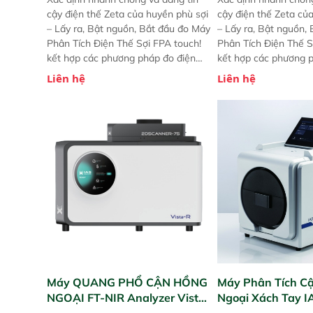
cậy điện thế Zeta của huyền phù sợi
cậy điện thế Zeta củ
– Lấy ra, Bật nguồn, Bắt đầu đo Máy
– Lấy ra, Bật nguồn,
Phân Tích Điện Thế Sợi FPA touch!
Phân Tích Điện Thế S
kết hợp các phương pháp đo điện
kết hợp các phương 
thế Zeta đã được chứng minh với sự
thế Zeta đã được chứ
Liên hệ
Liên hệ
đơn giản tuyệt vời trong thao tác và
đơn giản tuyệt vời tr
vận hành của các phiên bản FPA
vận hành của các ph
trước đó. Nhưng so với các phiên
trước đó. Nhưng so vớ
bản trước, FPA touch! nhỏ hơn và
bản trước, FPA touch
nhẹ hơn đáng kể, đồng thời được
nhẹ hơn đáng kể, đồn
nâng cấp với các tính năng mới.
nâng cấp với các tính
Máy QUANG PHỔ CẬN HỒNG
Máy Phân Tích C
NGOẠI FT-NIR Analyzer Vista-
Ngoại Xách Tay 
R
(Portable NIR Ana