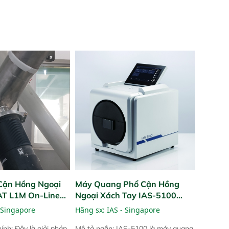
Cận Hồng Ngoại
Máy Quang Phổ Cận Hồng
PAT L1M On-Line
Ngoại Xách Tay IAS-5100
Portable NIR Analyzer
 Singapore
Hãng sx:
IAS - Singapore
ính: Đây là giải pháp
Mô tả ngắn: IAS-5100 là máy quang