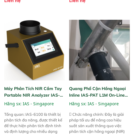
Liên hệ
Liên hệ
được chứng minh với sự đơn giản
được chứng minh với sự đơn giản
tuyệt vời trong thao tác và vận
tuyệt vời trong thao tác và vận
hành của các phiên bản FPA
hành của các phiên bản FPA
trước đó. Nhưng so với các phiên
trước đó. Nhưng so với các phiên
bản trước, FPA touch! nhỏ hơn và
bản trước, FPA touch! nhỏ hơn và
nhẹ hơn đáng kể, đồng thời được
nhẹ hơn đáng kể, đồng thời được
nâng cấp với các tính năng mới.
nâng cấp với các tính năng mới.
Máy Phân Tích NIR Cầm Tay
Quang Phổ Cận Hồng Ngoại
Portable NIR Analyzer IAS-
Inline IAS-PAT L1M On-Line
6100
NIR
Hãng sx:
IAS - Singapore
Hãng sx:
IAS - Singapore
Tổng quan: IAS-6100 là thiết bị
 Chức năng chính: Đây là giải
phân tích đa năng, được thiết kế
pháp tối ưu để nâng cao hiệu
để thực hiện phân tích định tính
suất sản xuất thông qua việc
và định lượng cho nhiều dạng
phân tích cận hồng ngoại (NIR)