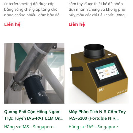
(interferometer) đã được cấp
cầm tay, được thiết kế để phân
bằng sáng chế, giúp tăng khả
tích nhanh chóng và không phá
năng chống nhiễu, đảm bảo độ
hủy mẫu các chỉ tiêu chất lượng
ổn định và giảm tần suất lỗi. 
của nông sản. Phạm vi sử dụng:
Liên hệ
Liên hệ
Phạm vi ứng dụng rộng: Đáp ứng
Thiết bị linh hoạt cho nhiều kịch
nhu cầu kiểm tra đa dạng mẫu
bản khác nhau như tại điểm thu
mã và thông số trong nhiều
mua, trong xưởng sản xuất hoặc
ngành công nghiệp khác nhau. 
trực tiếp ngoài đồng ruộng.
Độ nhạy cao: Trang bị đầu dò
InGaAs độ nhạy cao, cung cấp
phản hồi phổ tuyến tính đầy đủ,
đảm bảo độ chính xác và khả
năng lặp lại tối ưu.
Quang Phổ Cận Hồng Ngoại
Máy Phân Tích NIR Cầm Tay
Trực Tuyến IAS-PAT L1M On-
IAS-6100 (Portable NIR
Line NIR
Analyzer)
Hãng sx:
IAS - Singapore
Hãng sx:
IAS - Singapore