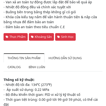
- Van xả an toàn tự động được lắp đặt để bảo vệ quá áp
- Nhiệt độ đồng đều và chính xác tuyệt vời
- Buồng bên trong bằng thép không gỉ có giỏ
- Khóa cửa kiểu tay nắm để vận hành thuận tiện & nắp cửa
bằng nhựa để đảm bảo an toàn
- Đảm bảo an toàn theo tiêu chuẩn C.E
Thực Phẩm
Khoáng Sản
Sinh Học
THÔNG TIN SẢN PHẨM
HƯỚNG DẪN SỬ DỤNG
CATALOG
BÌNH LUẬN
Thông số kỹ thuật:
- Nhiệt độ tối đa: 134℃ (273℉)
- Áp suất sử dụng: 0.22 MPa
- Bộ điều khiển thời gian: PID vi xử lý kỹ thuật số
- Thời gian tiệt trùng: 0.00 giờ tới 99 giờ 59 phút, có thể cài
đặt