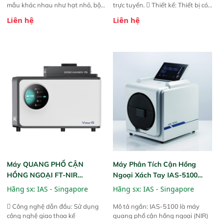
mẫu khác nhau như hạt nhỏ, bột,
trực tuyến.  Thiết kế: Thiết bị có
bột nhão và chất lỏng. Thiết bị
thiết kế mạnh mẽ, mô-đun hóa,
Liên hệ
Liên hệ
này cho phép bất kỳ ai cũng có
hỗ trợ tản nhiệt tăng cường và đã
thể thực hiện phân tích đa thành
qua kiểm tra áp suất nghiêm
phần chỉ với một nút bấm đơn
ngặt.  Cam kết: Mang lại khả
giản, mọi lúc, mọi nơi. Chuyên
năng theo dõi thông số theo thời
dùng : phân tích mẫu nguyên liệu
gian thực và trực quan hóa dữ
thức ăn chăn nuôi, nguyên liệu
liệu để tăng chỉ số ROI cho doanh
thực phẩm, nông sản,..
nghiệp.
Máy QUANG PHỔ CẬN
Máy Phân Tích Cận Hồng
HỒNG NGOẠI FT-NIR
Ngoại Xách Tay IAS-5100
Analyzer Vista-R
(Portable NIR Analyzer)
Hãng sx:
IAS - Singapore
Hãng sx:
IAS - Singapore
 Công nghệ dẫn đầu: Sử dụng
Mô tả ngắn: IAS-5100 là máy
công nghệ giao thoa kế
quang phổ cận hồng ngoại (NIR)