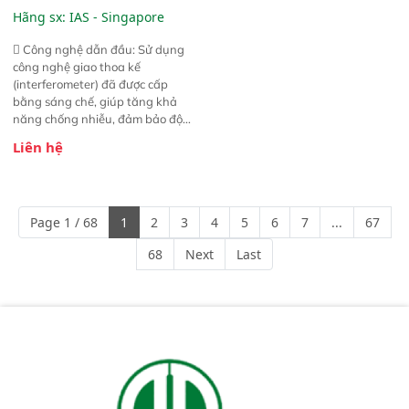
(Vista-R FT-NIR Analyzer)
Hãng sx:
IAS - Singapore
 Công nghệ dẫn đầu: Sử dụng
công nghệ giao thoa kế
(interferometer) đã được cấp
bằng sáng chế, giúp tăng khả
năng chống nhiễu, đảm bảo độ
ổn định và giảm tần suất lỗi. 
Liên hệ
Phạm vi ứng dụng rộng: Đáp ứng
nhu cầu kiểm tra đa dạng mẫu
mã và thông số trong nhiều
ngành công nghiệp khác nhau. 
Page 1 / 68
1
2
3
4
5
6
7
...
67
Độ nhạy cao: Trang bị đầu dò
InGaAs độ nhạy cao, cung cấp
68
Next
Last
phản hồi phổ tuyến tính đầy đủ,
đảm bảo độ chính xác và khả
năng lặp lại tối ưu.