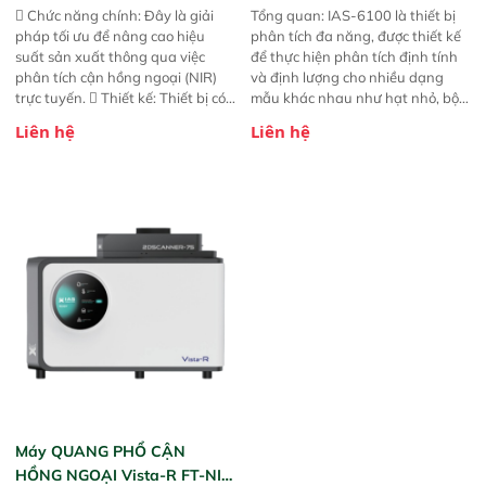
 Chức năng chính: Đây là giải
Tổng quan: IAS-6100 là thiết bị
pháp tối ưu để nâng cao hiệu
phân tích đa năng, được thiết kế
suất sản xuất thông qua việc
để thực hiện phân tích định tính
phân tích cận hồng ngoại (NIR)
và định lượng cho nhiều dạng
trực tuyến.  Thiết kế: Thiết bị có
mẫu khác nhau như hạt nhỏ, bột,
thiết kế mạnh mẽ, mô-đun hóa,
bột nhão và chất lỏng. Thiết bị
Liên hệ
Liên hệ
hỗ trợ tản nhiệt tăng cường và đã
này cho phép bất kỳ ai cũng có
qua kiểm tra áp suất nghiêm
thể thực hiện phân tích đa thành
ngặt.  Cam kết: Mang lại khả
phần chỉ với một nút bấm đơn
năng theo dõi thông số theo thời
giản, mọi lúc, mọi nơi. Chuyên
gian thực và trực quan hóa dữ
dùng : phân tích mẫu nguyên liệu
liệu để tăng chỉ số ROI cho doanh
thức ăn chăn nuôi, nguyên liệu
nghiệp.
thực phẩm, nông sản,..
Máy QUANG PHỔ CẬN
HỒNG NGOẠI Vista-R FT-NIR