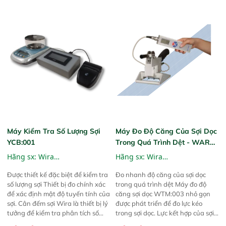
giải 5-megapixel , Agera làm cho
linh hoạt khi sử dụng vì nó cung
các mẫu định vị và đo màu đơn
cấp tùy chọn đo lường không phá
giản như ảnh chụp nhanh. Một
hủy hoặc phá hủy.
phép đo duy nhất chụp và lưu trữ
hình ảnh trong quá trình phân
tích màu sắc với phương pháp đo
huỳnh quang và độ bóng. Ngay
cả các mẫu lớn cũng không thành
vấn đề với diện tích đo tiếp xúc
điểm cố định lớn nhất trong
ngành. Máy đo quang phổ Agera
với màn hình cảm ứng công
nghiệp, phần mềm kiểm soát chất
lượng mạnh mẽ và quản lý dữ liệu
Máy Kiểm Tra Số Lượng Sợi
Máy Đo Độ Căng Của Sợi Dọc
hiện đại—cùng với các tùy chọn
YCB:001
Trong Quá Trình Dệt - WARP
chia sẻ để bạn có thể tận dụng tối
TENSION METER
Hãng sx:
Wira
Hãng sx:
Wira
đa khoản đầu tư của mình.
Instrumentation
Instrumentation
Được thiết kế đặc biệt để kiểm tra
Đo nhanh độ căng của sợi dọc
số lượng sợi Thiết bị đo chính xác
trong quá trình dệt Máy đo độ
để xác định mật độ tuyến tính của
căng sợi dọc WTM:003 nhỏ gọn
sợi. Cân đếm sợi Wira là thiết bị lý
được phát triển để đo lực kéo
tưởng để kiểm tra phân tích số
trong sợi dọc. Lực kết hợp của sợi
lượng sợi. Các phép đo có thể xác
dọc có chiều rộng 50 mm được đo