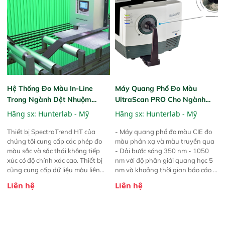
nhẹ với tay cầm bọc cao su tạo sự
thoải mái cho người vận hành
Thao tác dễ dàng bằng một tay,
điều hướng bằng đầu ngón tay
cái của các chức năng Màn hình
LCD lớn, dễ đọc Hiển thị dữ liệu
màu, dữ liệu chênh lệch màu, biểu
đồ màu, dữ liệu quang phổ, chênh
lệch dữ liệu quang phổ, biểu đồ
Hệ Thống Đo Màu In-Line
Máy Quang Phổ Đo Màu
quang phổ, biểu đồ chênh lệch
Trong Ngành Dệt Nhuộm
UltraScan PRO Cho Ngành
quang phổ Bao gồm tất cả các
SpectraTrend HT
Dệt May
Hãng sx:
Hunterlab - Mỹ
Hãng sx:
Hunterlab - Mỹ
thang màu và chỉ số thường được
sử dụng Lưu trữ 100 tiêu chuẩn
Thiết bị SpectraTrend HT của
- Máy quang phổ đo màu CIE đo
và 800 phép đo mẫu.
chúng tôi cung cấp các phép đo
màu phản xạ và màu truyền qua
màu sắc và sắc thái không tiếp
- Dải bước sóng 350 nm - 1050
xúc có độ chính xác cao. Thiết bị
nm với độ phân giải quang học 5
cũng cung cấp dữ liệu màu liên
nm và khoảng thời gian báo cáo -
tục, khiến thiết bị trở thành lựa
Hiệu chuẩn và kiểm soát UV tự
Liên hệ
Liên hệ
chọn lý tưởng để sử dụng trong
động - Khoang truyền dẫn lớn mở
quá trình sản xuất nhằm xác định
ở ba mặt - Bao gồm phần mềm
và hiệu chỉnh các biến thể màu
kiểm soát chất lượng (QC)
sắc sớm nhất có thể. Khả năng
EasyMatch