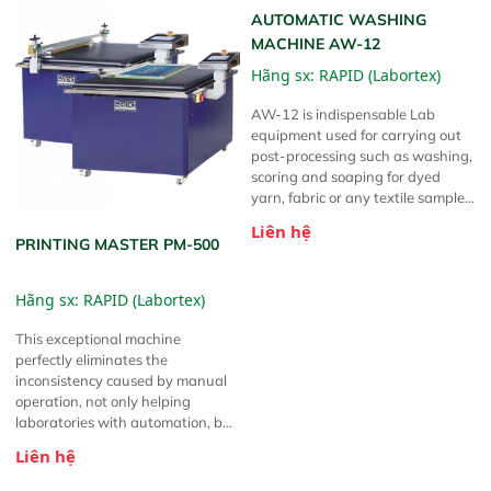
Laboratory centrifuge TS-1 is
used to remove excess water from
samples after dyeing or washing
before hot-air drying. Simple
operation, NO technical skills are
required
Liên hệ
AUTOMATIC WASHING
MACHINE AW-12
Hãng sx:
RAPID (Labortex)
AW-12 is indispensable Lab
equipment used for carrying out
post-processing such as washing,
scoring and soaping for dyed
yarn, fabric or any textile samples.
Users just need to place textile
Liên hệ
samples into stainless steel
PRINTING MASTER PM-500
washing pots, then water adding,