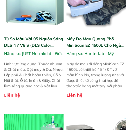
Tủ So Màu Vải 05 Nguồn Sáng
Máy Đo Màu Quang Phổ
DLS N7 V8 S (DLS Color
MiniScan EZ 4500L Cho Ngành
Viewing Light)
Dệt May
Hãng sx:
JUST Normlicht - Đức
Hãng sx:
Hunterlab - Mỹ
Lĩnh vực ứng dụng: Thuốc nhuộm
Máy đo màu di động MiniScan EZ
& Chất màu, Dệt may & Da, Nhựa,
4500L có thiết kế 45 ° / 0 ° với
Lớp phủ & Chất hoàn thiện, Gỗ &
màn hình lớn, trọng lượng nhẹ và
Nội thất, Ô tô, In ấn & Giấy, Chất
được thiết kế công thái học để
làm sáng quang học & Vật liệu
thao tác bằng một tay. Với phần
huỳnh quang, Chất lỏng, và nhiều
mềm tích hợp bao gồm hầu hết
Liên hệ
Liên hệ
lĩnh vực khác...
các thang màu và chỉ số phản xạ
công nghiệp chính. MiniScan EZ
4500 cho phép các nhà sản xuất
đánh giá dễ dàng và chính xác
chất lượng sản phẩm của
mình.Hình học 45 ° / 0 ° với chế độ
xem khu vực rộng lớn Trọng lượng