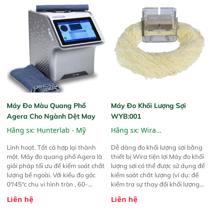
thực hiện các thay đổi theo thời
gian thực này giúp giảm thiểu
lãng phí và các chi phí liên quan.
Thiết bị cũng giúp bạn giảm khả
năng giao các sản phẩm được làm
từ lô thuốc nhuộm lỗi cho khách
hàng.
Máy Đo Màu Quang Phổ
Máy Đo Khối Lượng Sợi
Agera Cho Ngành Dệt May
WYB:001
Hãng sx:
Hunterlab - Mỹ
Hãng sx:
Wira
Instrumentation
Linh hoạt. Tất cả hợp lại thành
Dễ dàng đo khối lượng sợi bằng
một. Máy đo quang phổ Agera là
thiết bị Wira tiện lợi Máy đo khối
giải pháp tối ưu để kiểm soát chất
lượng sợi có thể được sử dụng để
lượng bề ngoài. Với kiểu đo góc
kiểm soát chất lượng (ví dụ: để
0º/45ºc chu vi hình tròn , 60-
kiểm tra sự thay đổi khối lượng
degree gloss meter, UV-
giữa các bó sợi) và đảm bảo chất
Liên hệ
Liên hệ
controllable LED illumination với
lượng (ví dụ: để kiểm tra khối
kiểu chụp hình camera đô phân
lượng sợi mua). Nó cung cấp tính