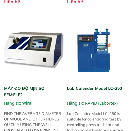
Liên hệ
Liên hệ
định mật độ tuyến tính (khối
bằng đầu đo có con lăn 100 mm.
lượng trên chiều dài) của các cuộn
Kết quả được hiển thị trên một
sợi và GSM (khối lượng trên mét
thiết bị hiển thị riêng. Người vận
vuông) của vải. Cân đếm sợi Wira
hành có thể cài đặt lưu trữ các giá
đưa ra kết quả theo hệ thống Tex,
trị độ căng AVG, LAST, MIN, MAX,
dTex và các hệ thống đếm sợi
PEAK-MIN, PEAK-MAX trong thời
khác như hệ mét (Nm), hệ Anh
gian đo.
(Ne), hệ bông Anh (Nec), Denier
(Td), v.v.
MÁY ĐO ĐỘ MỊN SỢI
Lab Calender Model LC-250
FFM:ELE2
Hãng sx:
Wira
Hãng sx:
RAPID (Labortex)
Instrumentation
FIND THE AVERAGE DIAMETER
Lab Calender Model LC-250 is
OF WOOL AND OTHER FIBRES
suitable for calendaring test by
QUICKLY USING THE WELL
controlling pressure, heat and
PROVEN AIR FLOW PRINCIPLE
friction applied on fabric surface.