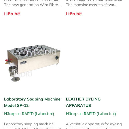
The new generation Wira Fibre
The machine consists of two
Fineness Meter incorporates a
rollers placed vertically, the upper
Liên hệ
Liên hệ
colour touch screen interface,
roller is made of Nylon, the lower
making the operation even easier.
steel roller as a heater, driven by a
An on-board processor controls
motor to rotate.
automatically the operation of the
instrument and calculates test
results for direct reading on the
screen, and if required, relayed to
a PC, using optional Windows
software from where the results
can be stored in an Excel file and
reports printed.
Laboratory Soaping Machine
LEATHER DYEING
Model SP-12
APPARATUS
Hãng sx:
RAPID (Labortex)
Hãng sx:
RAPID (Labortex)
Laboratory soaping machine
A versatile apparatus for dyeing