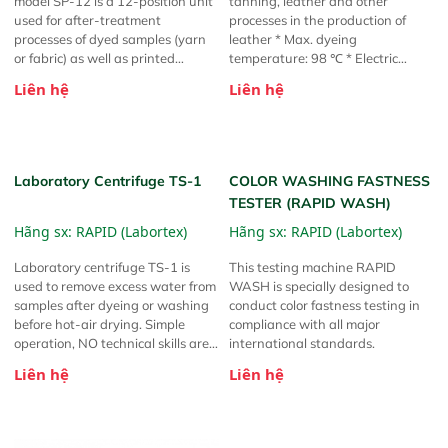
model SP-12 is a 12-position unit
tanning, leather and other
used for after-treatment
processes in the production of
processes of dyed samples (yarn
leather * Max. dyeing
or fabric) as well as printed
temperature: 98 ℃ * Electric
textiles. Samples are placed in
heating system * Revolving speed
Liên hệ
Liên hệ
different stainless steel pots,
infinitely variable * Drum
operators may add chemicals
diameter: 250mm or 150mm * No.
manually , then agitated them in
of drum: 8 (other available on
the heating bath. Suitable for
request)
many kinds of after-treatment
COLOR WASHING FASTNESS
processes, such as soaping,
TESTER (RAPID WASH)
scoring, bleaching, cotton burn-
out in sulfuric acid, etc.
Hãng sx:
RAPID (Labortex)
This testing machine RAPID
WASH is specially designed to
conduct color fastness testing in
compliance with all major
international standards.
Liên hệ
Laboratory Centrifuge TS-1
Hãng sx:
RAPID (Labortex)