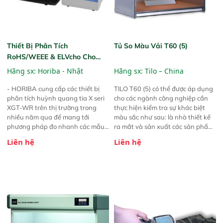
Thiết Bị Phân Tích
Tủ So Màu Vải T60 (5)
RoHS/WEEE & ELVcho Cho
Ngành Dệt May Horiba
Hãng sx:
Horiba - Nhật
Hãng sx:
Tilo – China
MESA-50
- HORIBA cung cấp các thiết bị
TILO T60 (5) có thể được áp dụng
phân tích huỳnh quang tia X seri
cho các ngành công nghiệp cần
XGT-WR trên thị trường trong
thực hiện kiểm tra sự khác biệt
nhiều năm qua để mang tới
màu sắc như sau: là nhà thiết kế
phương pháp đo nhanh các mẫu
ra mắt và sản xuất các sản phẩm
có chứa các nguyên tố độc hại
dụng cụ kết hợp màu cho Nghệ
Liên hệ
Liên hệ
như Pb, Cd, Hg, Cr, Br, Sb, As cho
thuật đồ họa, Chụp ảnh, Dệt,
RoHS, ELV, và Cl cho các ứng
Nhuộm, Đóng gói, In ấn, Các
dụng halogen free... - Thiết bị
ngành công nghiệp da, mực, dệt
MESA-50 của HORIBA đáp ứng
kim, nhựa, ô tô và gốm sứ. Với 5
các yêu cầu về sinh thái; không
nguồn sáng khác nhau (D65,
chỉ góp phần vào việc kiểm tra
TL84, CWF, F, UV)
RoHS và ELV theo tiêu chuẩn
châu Âu mà còn tuân theo các
quy định của nhiều nước khác.