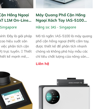
Cận Hồng Ngoại
Máy Quang Phổ Cận Hồng
PAT L1M On-Line
Ngoại Xách Tay IAS-5100
Portable NIR Analyzer
 Singapore
Hãng sx:
IAS - Singapore
ính: Đây là giải pháp
Mô tả ngắn: IAS-5100 là máy quang
 cao hiệu suất sản
phổ cận hồng ngoại (NIR) cầm tay,
 việc phân tích cận
được thiết kế để phân tích nhanh
) trực tuyến.  Thiết
chóng và không phá hủy mẫu các
 thiết kế mạnh mẽ,
chỉ tiêu chất lượng của nông sản.
 trợ tản nhiệt tăng
Phạm vi sử dụng: Thiết bị linh hoạt
Liên hệ
a kiểm tra áp suất
cho nhiều kịch bản khác nhau như
 Cam kết: Mang lại
tại điểm thu mua, trong xưởng sản
dõi thông số theo
xuất hoặc trực tiếp ngoài đồng
và trực quan hóa dữ
ruộng.
hỉ số ROI cho doanh