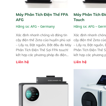
Máy Phân Tích Điện Thế FPA
Máy Phân Tích Đi
AFG
Touch
Hãng sx:
AFG – Germany
Hãng sx:
AFG – Ger
Xác định nhanh chóng và đáng tin
Xác định nhanh chóng
cậy điện thế Zeta của huyền phù sợi
cậy điện thế Zeta củ
– Lấy ra, Bật nguồn, Bắt đầu đo Máy
– Lấy ra, Bật nguồn,
Phân Tích Điện Thế Sợi FPA touch!
Phân Tích Điện Thế S
kết hợp các phương pháp đo điện
kết hợp các phương 
thế Zeta đã được chứng minh với sự
thế Zeta đã được chứ
Liên hệ
Liên hệ
đơn giản tuyệt vời trong thao tác và
đơn giản tuyệt vời tr
vận hành của các phiên bản FPA
vận hành của các ph
trước đó. Nhưng so với các phiên
trước đó. Nhưng so vớ
bản trước, FPA touch! nhỏ hơn và
bản trước, FPA touch
nhẹ hơn đáng kể, đồng thời được
nhẹ hơn đáng kể, đồn
nâng cấp với các tính năng mới.
nâng cấp với các tính