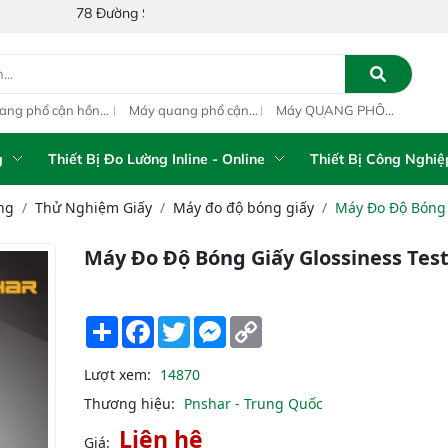
 Đường Số 1A, Khu Phố 4, Phường Bình Tân, Thành phố Hồ Chí Minh,
ang phổ cận hồng
Máy quang phổ cận
Máy QUANG PHỔ
Máy
ại inline IAS-PAT
hồng ngoại xách tay
CẬN HỒNG NGOẠI
hồn
M On-Line NIR
IAS-5100 Portable
FT-NIR Analyzer
IAS
NIR Analyzer
Vista-R
NIR
g
Thiết Bị Đo Lường Inline - Online
Thiết Bị Công Nghiệ
ng
Thử Nghiệm Giấy
Máy đo độ bóng giấy
Máy Đo Độ Bóng 
Máy Đo Độ Bóng Giấy Glossiness Tes
Share
Facebook
Twitter
Messenger
Copy
Link
Lượt xem:
14870
Thương hiệu:
Pnshar - Trung Quốc
Liên hệ
Giá: