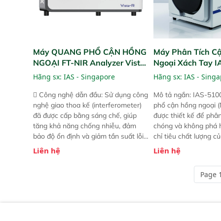
Máy QUANG PHỔ CẬN HỒNG
Máy Phân Tích C
NGOẠI FT-NIR Analyzer Vista-
Ngoại Xách Tay 
R
(Portable NIR Ana
Hãng sx:
IAS - Singapore
Hãng sx:
IAS - Sing
 Công nghệ dẫn đầu: Sử dụng công
Mô tả ngắn: IAS-510
nghệ giao thoa kế (interferometer)
phổ cận hồng ngoại (
đã được cấp bằng sáng chế, giúp
được thiết kế để phâ
tăng khả năng chống nhiễu, đảm
chóng và không phá 
bảo độ ổn định và giảm tần suất lỗi.
chỉ tiêu chất lượng c
 Phạm vi ứng dụng rộng: Đáp ứng
Phạm vi sử dụng: Thiế
Liên hệ
Liên hệ
nhu cầu kiểm tra đa dạng mẫu mã
cho nhiều kịch bản k
và thông số trong nhiều ngành công
tại điểm thu mua, tr
Page 1
nghiệp khác nhau.  Độ nhạy cao:
xuất hoặc trực tiếp n
Trang bị đầu dò InGaAs độ nhạy
ruộng.
cao, cung cấp phản hồi phổ tuyến
tính đầy đủ, đảm bảo độ chính xác
và khả năng lặp lại tối ưu.