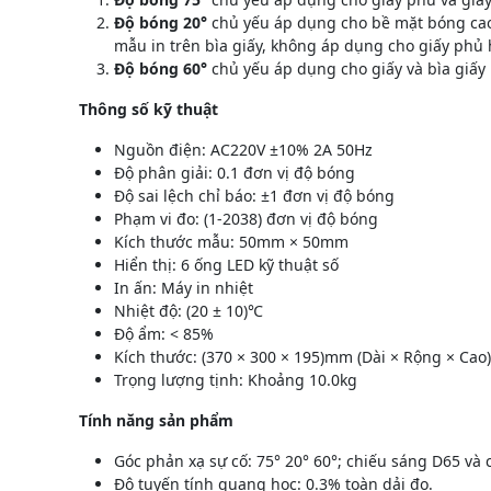
Độ bóng 20°
chủ yếu áp dụng cho bề mặt bóng cao 
mẫu in trên bìa giấy, không áp dụng cho giấy phủ
Độ bóng 60°
chủ yếu áp dụng cho giấy và bìa giấy 
Thông số kỹ thuật
Nguồn điện: AC220V ±10% 2A 50Hz
Độ phân giải: 0.1 đơn vị độ bóng
Độ sai lệch chỉ báo: ±1 đơn vị độ bóng
Phạm vi đo: (1-2038) đơn vị độ bóng
Kích thước mẫu: 50mm × 50mm
Hiển thị: 6 ống LED kỹ thuật số
In ấn: Máy in nhiệt
Nhiệt độ: (20 ± 10)℃
Độ ẩm: < 85%
Kích thước: (370 × 300 × 195)mm (Dài × Rộng × Cao)
Trọng lượng tịnh: Khoảng 10.0kg
Tính năng sản phẩm
Góc phản xạ sự cố: 75° 20° 60°; chiếu sáng D65 và
Độ tuyến tính quang học: 0.3% toàn dải đo.