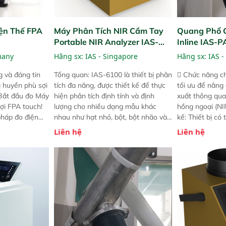
ện Thế FPA
Máy Phân Tích NIR Cầm Tay
Quang Phổ 
Portable NIR Analyzer IAS-
Inline IAS-
6100
NIR
many
Hãng sx:
IAS - Singapore
Hãng sx:
IAS -
 và đáng tin
Tổng quan: IAS-6100 là thiết bị phân
 Chức năng ch
a huyền phù sợi
tích đa năng, được thiết kế để thực
tối ưu để nâng
 Bắt đầu đo Máy
hiện phân tích định tính và định
xuất thông qua
ợi FPA touch!
lượng cho nhiều dạng mẫu khác
hồng ngoại (NIR
pháp đo điện
nhau như hạt nhỏ, bột, bột nhão và
kế: Thiết bị có
ng minh với sự
chất lỏng. Thiết bị này cho phép bất
mô-đun hóa, hỗ
Liên hệ
Liên hệ
ong thao tác và
kỳ ai cũng có thể thực hiện phân tích
cường và đã qu
iên bản FPA
đa thành phần chỉ với một nút bấm
nghiêm ngặt. 
i các phiên
đơn giản, mọi lúc, mọi nơi. Chuyên
khả năng theo 
! nhỏ hơn và
dùng : phân tích mẫu nguyên liệu
thời gian thực 
g thời được
thức ăn chăn nuôi, nguyên liệu thực
liệu để tăng c
 năng mới.
phẩm, nông sản,..
nghiệp.