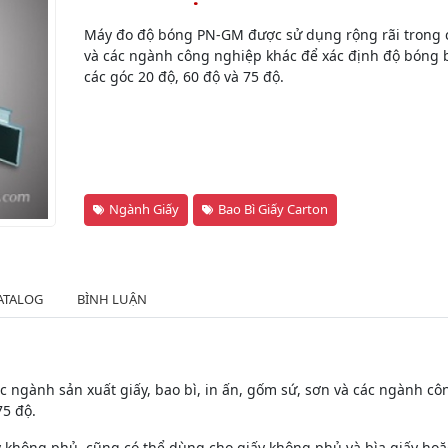
Máy đo độ bóng PN-GM được sử dụng rộng rãi trong cá
và các ngành công nghiệp khác để xác định độ bóng 
các góc 20 độ, 60 độ và 75 độ.
Ngành Giấy
Bao Bì Giấy Carton
ATALOG
BÌNH LUẬN
ngành sản xuất giấy, bao bì, in ấn, gốm sứ, sơn và các ngành cô
75 độ.
 không phủ, cũng có thể dùng cho giấy không phủ và bìa giấy hoặc