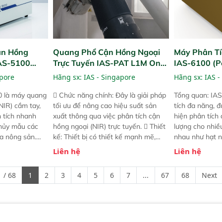
ận Hồng
Quang Phổ Cận Hồng Ngoại
Máy Phân Tí
IAS-5100
Trực Tuyến IAS-PAT L1M On-
IAS-6100 (P
lyzer)
Line NIR
Analyzer)
apore
Hãng sx:
IAS - Singapore
Hãng sx:
IAS -
0 là máy quang
 Chức năng chính: Đây là giải pháp
Tổng quan: IAS
NIR) cầm tay,
tối ưu để nâng cao hiệu suất sản
tích đa năng, đ
n tích nhanh
xuất thông qua việc phân tích cận
hiện phân tích 
hủy mẫu các
hồng ngoại (NIR) trực tuyến.  Thiết
lượng cho nhi
ủa nông sản.
kế: Thiết bị có thiết kế mạnh mẽ,
nhau như hạt n
t bị linh hoạt
mô-đun hóa, hỗ trợ tản nhiệt tăng
chất lỏng. Thiế
Liên hệ
Liên hệ
hác nhau như
cường và đã qua kiểm tra áp suất
kỳ ai cũng có t
ong xưởng sản
nghiêm ngặt.  Cam kết: Mang lại
đa thành phần 
 / 68
1
2
3
4
5
6
7
...
67
68
Next
goài đồng
khả năng theo dõi thông số theo
đơn giản, mọi l
thời gian thực và trực quan hóa dữ
dùng : phân tí
liệu để tăng chỉ số ROI cho doanh
thức ăn chăn nu
nghiệp.
phẩm, nông sản