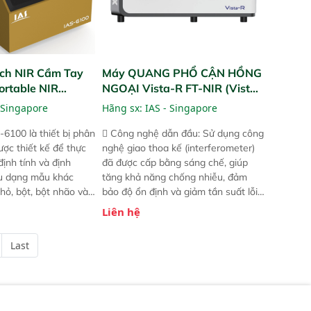
ch NIR Cầm Tay
Máy QUANG PHỔ CẬN HỒNG
ortable NIR
NGOẠI Vista-R FT-NIR (Vista-
R FT-NIR Analyzer)
 Singapore
Hãng sx:
IAS - Singapore
-6100 là thiết bị phân
 Công nghệ dẫn đầu: Sử dụng công
ược thiết kế để thực
nghệ giao thoa kế (interferometer)
định tính và định
đã được cấp bằng sáng chế, giúp
ều dạng mẫu khác
tăng khả năng chống nhiễu, đảm
hỏ, bột, bột nhão và
bảo độ ổn định và giảm tần suất lỗi.
t bị này cho phép bất
 Phạm vi ứng dụng rộng: Đáp ứng
Liên hệ
hể thực hiện phân tích
nhu cầu kiểm tra đa dạng mẫu mã
chỉ với một nút bấm
và thông số trong nhiều ngành công
Last
úc, mọi nơi. Chuyên
nghiệp khác nhau.  Độ nhạy cao:
ch mẫu nguyên liệu
Trang bị đầu dò InGaAs độ nhạy
ôi, nguyên liệu thực
cao, cung cấp phản hồi phổ tuyến
,..
tính đầy đủ, đảm bảo độ chính xác
và khả năng lặp lại tối ưu.