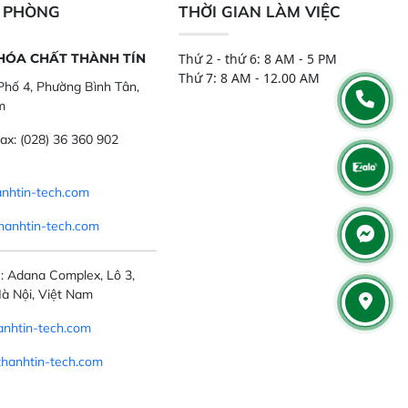
N PHÒNG
THỜI GIAN LÀM VIỆC
 HÓA CHẤT THÀNH TÍN
Thứ 2 - thứ 6: 8 AM - 5 PM
Thứ 7: 8 AM - 12.00 AM
hố 4, Phường Bình Tân,
m
ax:
(028) 36 360 902
nhtin-tech.com
hanhtin-tech.com
: Adana Complex, Lô 3,
à Nội, Việt Nam
nhtin-tech.com
thanhtin-tech.com