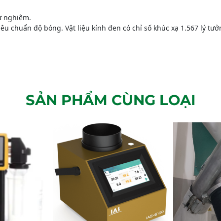
hử nghiệm.
iêu chuẩn độ bóng. Vật liệu kính đen có chỉ số khúc xạ 1.567 lý t
SẢN PHẨM CÙNG LOẠI