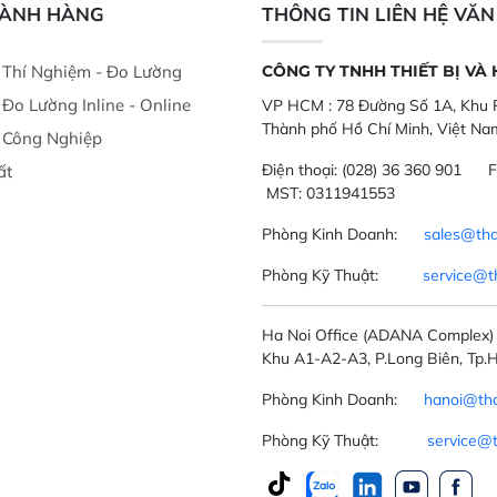
GÀNH HÀNG
THÔNG TIN LIÊN HỆ VĂ
ị Thí Nghiệm - Đo Lường
CÔNG TY TNHH THIẾT BỊ VÀ
ị Đo Lường Inline - Online
VP HCM :
78 Đường Số 1A, Khu P
Thành phố Hồ Chí Minh, Việt Na
ị Công Nghiệp
Điện thoại:
(028) 36 360 901
F
ất
MST: 0311941553
Phòng Kinh Doanh:
sales@tha
Phòng Kỹ Thuật:
service@t
Ha Noi Office
(ADANA Complex)
Khu A1-A2-A3, P.Long Biên, Tp.H
Phòng Kinh Doanh:
hanoi@tha
Phòng Kỹ Thuật:
service@