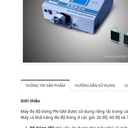
THÔNG TIN SẢN PHẨM
HƯỚNG DẪN SỬ DỤNG
C
Giới thiệu
Máy đo độ bóng PN-GM được sử dụng rộng rãi trong các 
Máy có khả năng đo độ bóng ở các góc 20 độ, 60 độ và 
Độ bóng 75°
chủ yếu áp dụng cho giấy phủ và giấy