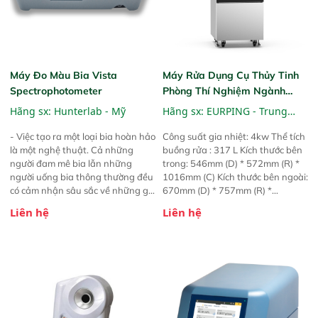
Máy Đo Màu Bia Vista
Máy Rửa Dụng Cụ Thủy Tinh
Spectrophotometer
Phòng Thí Nghiệm Ngành
Thực Phẩm
Hãng sx:
Hunterlab - Mỹ
Hãng sx:
EURPING - Trung
Quốc
- Việc tạo ra một loại bia hoàn hảo
Công suất gia nhiệt: 4kw Thể tích
là một nghệ thuật. Cả những
buồng rửa : 317 L Kích thước bên
người đam mê bia lẫn những
trong: 546mm (D) * 572mm (R) *
người uống bia thông thường đều
1016mm (C) Kích thước bên ngoài:
có cảm nhận sâu sắc về những gì
670mm (D) * 757mm (R) *
họ muốn và không muốn ở một
1650mm (C)
Liên hệ
Liên hệ
loại bia. Do đó, các nhà máy bia
phải tỉ mỉ trong việc tạo ra những
loại bia không chỉ ngon mà còn
phải đẹp mắt. HunterLab cung
cấp các giải pháp đo màu chính
xác, giúp các nhà sản xuất bia
đáp ứng kỳ vọng của người tiêu
dùng và tuân thủ các yêu cầu