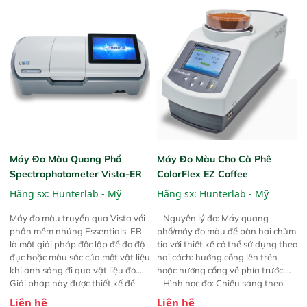
cần thiết để cung cấp cho khách
chính xác và đáng tin cậy để cung
hàng sản phẩm cao nhất và –
cấp cho khách hàng sản phẩm
điều quan trọng nhất – chất
cao nhất và – điều quan trọng
lượng phải đảm bảo trước sau
nhất – chất lượng phải đảm bảo
như một. Để có thể cạnh tranh
là trước sau như một. Để có thể
nhất trên thị trường thế giới, năng
cạnh tranh nhất trên thị trường
suất cao duy trì, chất lượng hàng
thế giới, thì năng suất cao đảm
đầu và chi phí sản xuất thấp là
bảo, chất lượng hàng đầu và chi
những mục tiêu cần phải đạt
phí sản xuất thấp là những mục
được.
tiêu cần phải đạt được.
Máy Đo Màu Quang Phổ
Máy Đo Màu Cho Cà Phê
Spectrophotometer Vista-ER
ColorFlex EZ Coffee
Hãng sx:
Hunterlab - Mỹ
Hãng sx:
Hunterlab - Mỹ
Máy đo màu truyền qua Vista với
- Nguyên lý đo: Máy quang
phần mềm nhúng Essentials-ER
phổ/máy đo màu để bàn hai chùm
là một giải pháp độc lập để đo độ
tia với thiết kế có thể sử dụng theo
đục hoặc màu sắc của một vật liệu
hai cách: hướng cổng lên trên
khi ánh sáng đi qua vật liệu đó.
hoặc hướng cổng về phía trước.
Giải pháp này được thiết kế để
- Hình học đo: Chiếu sáng theo
giúp người dùng tuân thủ tiêu
vòng tròn định hướng 45° / quan
Liên hệ
Liên hệ