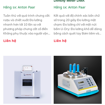
Density Meter DMA
Hãng sx:
Anton Paar
Hãng sx:
Anton Paar
Tuân thủ với quá trình chưng cất:
Kết quả với độ chính xác bốn chữ
rượu và chiết xuất Đo lường
số trong 20 giây Đo lường một
nhanh hơn tới 10 lần so với
chạm: Đo lường chỉ với một nút
phương pháp chưng cất cổ điển
bấm U-Dry: Đo lường khô dễ dàng
Không phụ thuộc vào người vận
bằng cách quét tay Bơm tiêm và
hành với việc nạp mẫu bán tự
đèn báo trạng thái Có thể kết hợp
Liên hệ
Liên hệ
động bán tự động Tối ưu hóa quy
với hơn 30 mô-đun cho một hệ
trình ủ rượu
thống đo lường Điền tự động và
rửa qua loạt Xsample