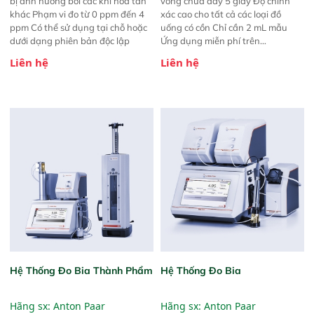
bị ảnh hưởng bởi các khí hòa tan
vòng chưa đầy 5 giây Độ chính
khác Phạm vi đo từ 0 ppm đến 4
xác cao cho tất cả các loại đồ
ppm Có thể sử dụng tại chỗ hoặc
uống có cồn Chỉ cần 2 mL mẫu
dưới dạng phiên bản độc lập
Ứng dụng miễn phí trên
iOS/Android - theo dõi quá trình
Liên hệ
Liên hệ
lên men trên smartphone của bạn
Thiết kế mới
Hệ Thống Đo Bia Thành Phẩm
Hệ Thống Đo Bia
Hãng sx:
Anton Paar
Hãng sx:
Anton Paar