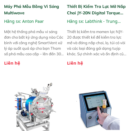
Máy Phá Mẫu Bằng Vi Sóng
Thiết Bị Kiểm Tra Lực Mở Nắp
Multiwave
Chai JY-20N Digital Torque
Tester
Hãng sx:
Anton Paar
Hãng sx:
Labthink - Trung
Quốc
Một hệ thống phá mẫu vi sóng
Thiết bị kiểm tra momen lực NJY-
đơn cho bất kỳ ứng dụng nào Các
20 được thiết kế để kiểm tra lực
bình với công nghệ SmartVent xử
mở và đóng nắp chai, lọ, túi có vòi
lý áp suất quá áp cho bạn Tham
và các loại đóng gói dạng tuýp
số phá mẫu cao cấp – lên đến 300
khác. Sự chính xác và ổn định của
°C và 100 bar Cảm biến thông
thiết bị khiến nó trở thành một
Liên hệ
Liên hệ
minh cho kết quả đáng tin cậy và
trong những máy đo không thể
nhất quán Các tính năng an toàn
thiếu trong quy trình sản xuất ở
đã được chứng nhận giữ cho
các nhà máy.
người vận hành an toà