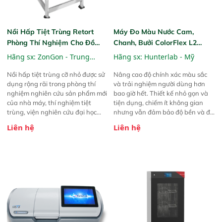
Nồi Hấp Tiệt Trùng Retort
Máy Đo Màu Nước Cam,
Phòng Thí Nghiệm Cho Đồ
Chanh, Bưởi ColorFlex L2
Uống
Citrus
Hãng sx:
ZonGon - Trung
Hãng sx:
Hunterlab - Mỹ
Quốc
Nồi hấp tiệt trùng cỡ nhỏ được sử
Nâng cao độ chính xác màu sắc
dụng rộng rãi trong phòng thí
và trải nghiệm người dùng hơn
nghiệm nghiên cứu sản phẩm mới
bao giờ hết. Thiết kế nhỏ gọn và
của nhà máy, thí nghiệm tiệt
tiện dụng, chiếm ít không gian
trùng, viện nghiên cứu đại học...
nhưng vẫn đảm bảo độ bền và độ
tin cậy cao. Được thiết kế để đơn
Liên hệ
Liên hệ
giản hóa và đẩy nhanh quy trình
kiểm soát chất lượng, ColorFlex L2
Citrus đo Chỉ số Cam (CN), Độ Đỏ
Cam (CR) và Độ Vàng Cam (CY)
với độ chính xác vượt trội. Ban
đầu được thiết kế cho nước cam cô
đặc, các chỉ số này cũng có thể áp
dụng cho nước ép bưởi và chanh.