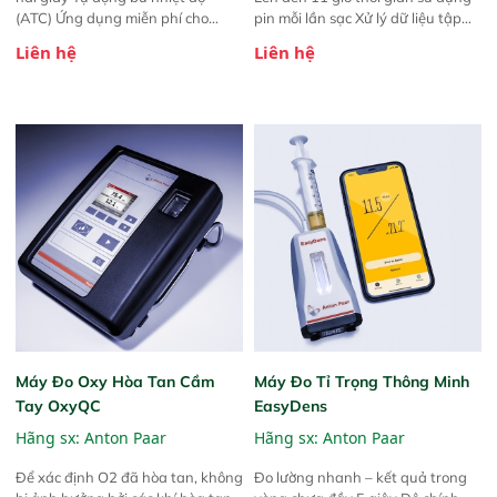
(ATC) Ứng dụng miễn phí cho
pin mỗi lần sạc Xử lý dữ liệu tập
iOS/Android
trung thông qua hệ thống AP
Liên hệ
Liên hệ
Connect Đo lường từ chai và lon
(với Thiết bị Xuyên và Đổ đầy)
Máy Đo Oxy Hòa Tan Cầm
Máy Đo Tỉ Trọng Thông Minh
Tay OxyQC
EasyDens
Hãng sx:
Anton Paar
Hãng sx:
Anton Paar
Để xác định O2 đã hòa tan, không
Đo lường nhanh – kết quả trong