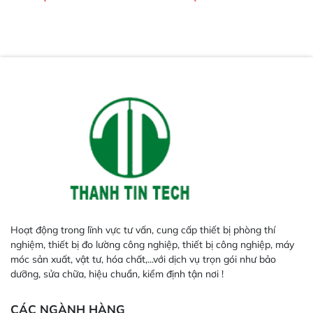
chuẩn FDA CFR 21 Phần 11, một
sát ở góc 0°.
tiêu chuẩn quan trọng về tính bảo
- Máy quang phổ/máy đo màu: Hệ
mật và chất lượng dữ liệu trong
thống quang học kín; dãy diode
ngành sản xuất dược phẩm.
256 phần tử và lưới nhiễu xạ
holographic lõm có độ phân giải
cao.
Hoạt động trong lĩnh vực tư vấn, cung cấp thiết bị phòng thí
nghiệm, thiết bị đo lường công nghiệp, thiết bị công nghiệp, máy
móc sản xuất, vật tư, hóa chất,...với dịch vụ trọn gói như bảo
dưỡng, sửa chữa, hiệu chuẩn, kiểm định tận nơi !
CÁC NGÀNH HÀNG