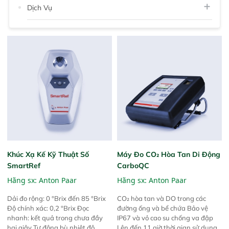
Dịch Vụ
Khúc Xạ Kế Kỹ Thuật Số
Máy Đo CO₂ Hòa Tan Di Động
SmartRef
CarboQC
Hãng sx:
Anton Paar
Hãng sx:
Anton Paar
Dải đo rộng: 0 °Brix đến 85 °Brix
CO₂ hòa tan và DO trong các
Độ chính xác: 0,2 °Brix Đọc
đường ống và bể chứa Bảo vệ
nhanh: kết quả trong chưa đầy
IP67 và vỏ cao su chống va đập
hai giây Tự động bù nhiệt độ
Lên đến 11 giờ thời gian sử dụng