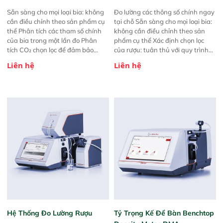
Sẵn sàng cho mọi loại bia: không
Đo lường các thông số chính ngay
cần điều chỉnh theo sản phẩm cụ
tại chỗ Sẵn sàng cho mọi loại bia:
thể Phân tích các tham số chính
không cần điều chỉnh theo sản
của bia trong một lần đo Phân
phẩm cụ thể Xác định chọn lọc
tích CO₂ chọn lọc để đảm bảo
của rượu: tuân thủ với quy trình
hương vị hoàn hảo Phát hiện sự
cô đặc Được khuyến nghị bởi EBC,
Liên hệ
Liên hệ
cố hiệu suất máy chiết trong vòng
ASBC, MEBAK và BCoJ
ba phút
Hệ Thống Đo Lường Rượu
Tỷ Trọng Kế Để Bàn Benchtop