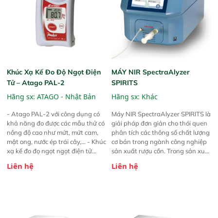
phân loại độ đục của EBC (Công
ước Nhà máy Bia Châu Âu), ASBC
(Hiệp hội Hóa học Bia Hoa Kỳ). -
Máy quang phổ đo màu tiên tiến
của chúng tôi đảm bảo thành
phẩm hoàn hảo và đáp ứng các
tiêu chuẩn mà ngành công
nghiệp bia yêu cầu.
Khúc Xạ Kế Đo Độ Ngọt Điện
MÁY NIR SpectraAlyzer
Tử – Atago PAL-2
SPIRITS
Hãng sx:
ATAGO - Nhật Bản
Hãng sx:
Khác
- Atago PAL-2 với công dụng có
Máy NIR SpectraAlyzer SPIRITS là
khả năng đo được các mẫu thử có
giải pháp đơn giản cho thói quen
nồng độ cao như mứt, mứt cam,
phân tích các thông số chất lượng
mật ong, nước ép trái cây,… - Khúc
cơ bản trong ngành công nghiệp
xạ kế đo đọ ngọt ngọt điện tử
sản xuất rượu cồn. Trong sản xuất
Atago PAL-2 được sản xuất chính
rượu mạnh, SpectraAlyzer
Liên hệ
Liên hệ
hãng từ thương hiệu Atago, một
SPIRITS thực hiện các phép kiểm
trong những thương hiệu nổi
tra chất lượng quan trọng như
tiếng hiện đại đứng đầu Nhật
nồng độ cồn và tỷ trọng trong một
Bản. - Với thiết kế hiện đại của
vài giây. Do đó, quá trình chưng
máy cho phép người dùng có thể
cất và chiết tách có thể được giám
đo được độ ngọt của các mẫu có
sát chặt chẽ bằng cách phân tích