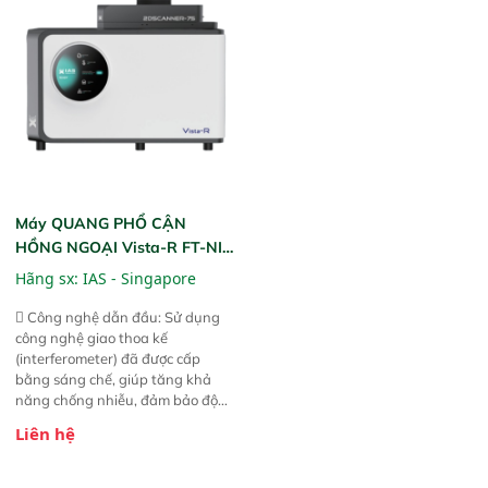
liệu để tăng chỉ số ROI cho doanh
thức ăn chăn nuôi, nguyên liệu
nghiệp.
thực phẩm, nông sản,..
Máy QUANG PHỔ CẬN
HỒNG NGOẠI Vista-R FT-NIR
(Vista-R FT-NIR Analyzer)
Hãng sx:
IAS - Singapore
 Công nghệ dẫn đầu: Sử dụng
công nghệ giao thoa kế
(interferometer) đã được cấp
bằng sáng chế, giúp tăng khả
năng chống nhiễu, đảm bảo độ
ổn định và giảm tần suất lỗi. 
Liên hệ
Phạm vi ứng dụng rộng: Đáp ứng
nhu cầu kiểm tra đa dạng mẫu
mã và thông số trong nhiều