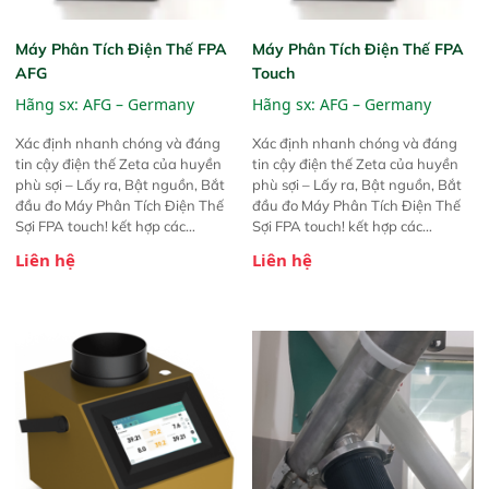
Máy Phân Tích Điện Thế FPA
Máy Phân Tích Điện Thế FPA
AFG
Touch
Hãng sx:
AFG – Germany
Hãng sx:
AFG – Germany
Xác định nhanh chóng và đáng
Xác định nhanh chóng và đáng
tin cậy điện thế Zeta của huyền
tin cậy điện thế Zeta của huyền
phù sợi – Lấy ra, Bật nguồn, Bắt
phù sợi – Lấy ra, Bật nguồn, Bắt
đầu đo Máy Phân Tích Điện Thế
đầu đo Máy Phân Tích Điện Thế
Sợi FPA touch! kết hợp các
Sợi FPA touch! kết hợp các
phương pháp đo điện thế Zeta đã
phương pháp đo điện thế Zeta đã
Liên hệ
Liên hệ
được chứng minh với sự đơn giản
được chứng minh với sự đơn giản
tuyệt vời trong thao tác và vận
tuyệt vời trong thao tác và vận
hành của các phiên bản FPA
hành của các phiên bản FPA
trước đó. Nhưng so với các phiên
trước đó. Nhưng so với các phiên
bản trước, FPA touch! nhỏ hơn và
bản trước, FPA touch! nhỏ hơn và
nhẹ hơn đáng kể, đồng thời được
nhẹ hơn đáng kể, đồng thời được
nâng cấp với các tính năng mới.
nâng cấp với các tính năng mới.