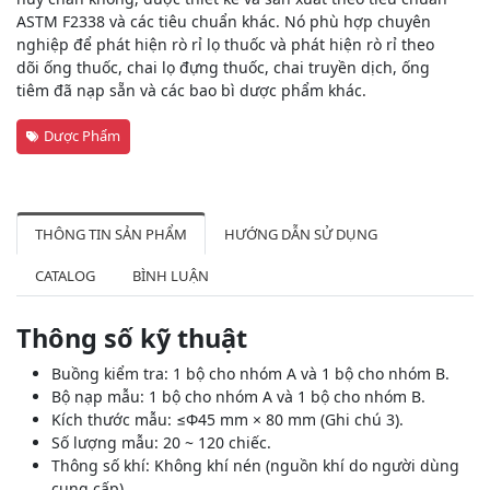
ASTM F2338 và các tiêu chuẩn khác. Nó phù hợp chuyên
nghiệp để phát hiện rò rỉ lọ thuốc và phát hiện rò rỉ theo
dõi ống thuốc, chai lọ đựng thuốc, chai truyền dịch, ống
tiêm đã nạp sẵn và các bao bì dược phẩm khác.
Dược Phẩm
THÔNG TIN SẢN PHẨM
HƯỚNG DẪN SỬ DỤNG
CATALOG
BÌNH LUẬN
Thông số kỹ thuật
Buồng kiểm tra: 1 bộ cho nhóm A và 1 bộ cho nhóm B.
Bộ nạp mẫu: 1 bộ cho nhóm A và 1 bộ cho nhóm B.
Kích thước mẫu: ≤Φ45 mm × 80 mm (Ghi chú 3).
Số lượng mẫu: 20 ~ 120 chiếc.
Thông số khí: Không khí nén (nguồn khí do người dùng
cung cấp).