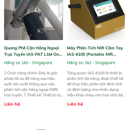
đảm bảo độ chính xác và khả
năng lặp lại tối ưu.
Quang Phổ Cận Hồng Ngoại
Máy Phân Tích NIR Cầm Tay
Trực Tuyến IAS-PAT L1M On-
IAS-6100 (Portable NIR
Line NIR
Analyzer)
Hãng sx:
IAS - Singapore
Hãng sx:
IAS - Singapore
 Chức năng chính: Đây là giải
Tổng quan: IAS-6100 là thiết bị
pháp tối ưu để nâng cao hiệu
phân tích đa năng, được thiết kế
suất sản xuất thông qua việc
để thực hiện phân tích định tính
phân tích cận hồng ngoại (NIR)
và định lượng cho nhiều dạng
trực tuyến.  Thiết kế: Thiết bị có
mẫu khác nhau như hạt nhỏ, bột,
thiết kế mạnh mẽ, mô-đun hóa,
bột nhão và chất lỏng. Thiết bị
Liên hệ
Liên hệ
hỗ trợ tản nhiệt tăng cường và đã
này cho phép bất kỳ ai cũng có
qua kiểm tra áp suất nghiêm
thể thực hiện phân tích đa thành
ngặt.  Cam kết: Mang lại khả
phần chỉ với một nút bấm đơn
năng theo dõi thông số theo thời
giản, mọi lúc, mọi nơi. Chuyên
gian thực và trực quan hóa dữ
dùng : phân tích mẫu nguyên liệu