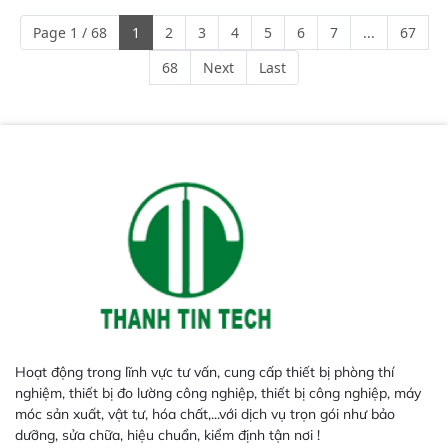
ngành công nghiệp khác nhau. 
Page 1 / 68
1
2
3
4
5
6
7
...
67
Độ nhạy cao: Trang bị đầu dò
InGaAs độ nhạy cao, cung cấp
68
Next
Last
phản hồi phổ tuyến tính đầy đủ,
đảm bảo độ chính xác và khả
năng lặp lại tối ưu.
Hoạt động trong lĩnh vực tư vấn, cung cấp thiết bị phòng thí
nghiệm, thiết bị đo lường công nghiệp, thiết bị công nghiệp, máy
móc sản xuất, vật tư, hóa chất,...với dịch vụ trọn gói như bảo
dưỡng, sửa chữa, hiệu chuẩn, kiểm định tận nơi !