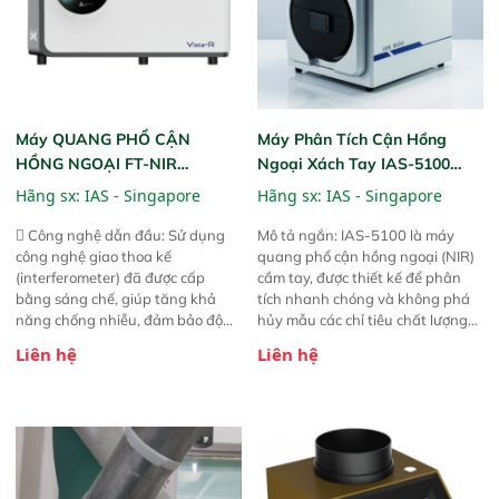
Máy QUANG PHỔ CẬN
Máy Phân Tích Cận Hồng
HỒNG NGOẠI FT-NIR
Ngoại Xách Tay IAS-5100
Analyzer Vista-R
(Portable NIR Analyzer)
Hãng sx:
IAS - Singapore
Hãng sx:
IAS - Singapore
 Công nghệ dẫn đầu: Sử dụng
Mô tả ngắn: IAS-5100 là máy
công nghệ giao thoa kế
quang phổ cận hồng ngoại (NIR)
(interferometer) đã được cấp
cầm tay, được thiết kế để phân
bằng sáng chế, giúp tăng khả
tích nhanh chóng và không phá
năng chống nhiễu, đảm bảo độ
hủy mẫu các chỉ tiêu chất lượng
ổn định và giảm tần suất lỗi. 
của nông sản. Phạm vi sử dụng:
Liên hệ
Liên hệ
Phạm vi ứng dụng rộng: Đáp ứng
Thiết bị linh hoạt cho nhiều kịch
nhu cầu kiểm tra đa dạng mẫu
bản khác nhau như tại điểm thu
mã và thông số trong nhiều
mua, trong xưởng sản xuất hoặc
ngành công nghiệp khác nhau. 
trực tiếp ngoài đồng ruộng.
Độ nhạy cao: Trang bị đầu dò
InGaAs độ nhạy cao, cung cấp
phản hồi phổ tuyến tính đầy đủ,