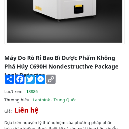
Máy Đo Rò Rỉ Bao Bì Dược Phẩm Không
Phá Hủy C690H Nondestructive Package
Leak Detector
Share
Facebook
Twitter
Messenger
Copy
Link
Lượt xem:
13886
Thương hiệu:
Labthink - Trung Quốc
Liên hệ
Giá:
Dựa trên nguyên lý thử nghiệm của phương pháp phân
hủy chân không, được thiết kế và sản xuất theo tiêu chuẩn