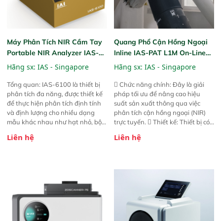
Máy Phân Tích NIR Cầm Tay
Quang Phổ Cận Hồng Ngoại
Portable NIR Analyzer IAS-
Inline IAS-PAT L1M On-Line
6100
NIR
Hãng sx:
IAS - Singapore
Hãng sx:
IAS - Singapore
Tổng quan: IAS-6100 là thiết bị
 Chức năng chính: Đây là giải
phân tích đa năng, được thiết kế
pháp tối ưu để nâng cao hiệu
để thực hiện phân tích định tính
suất sản xuất thông qua việc
và định lượng cho nhiều dạng
phân tích cận hồng ngoại (NIR)
mẫu khác nhau như hạt nhỏ, bột,
trực tuyến.  Thiết kế: Thiết bị có
bột nhão và chất lỏng. Thiết bị
thiết kế mạnh mẽ, mô-đun hóa,
Liên hệ
Liên hệ
này cho phép bất kỳ ai cũng có
hỗ trợ tản nhiệt tăng cường và đã
thể thực hiện phân tích đa thành
qua kiểm tra áp suất nghiêm
phần chỉ với một nút bấm đơn
ngặt.  Cam kết: Mang lại khả
giản, mọi lúc, mọi nơi. Chuyên
năng theo dõi thông số theo thời
dùng : phân tích mẫu nguyên liệu
gian thực và trực quan hóa dữ
thức ăn chăn nuôi, nguyên liệu
liệu để tăng chỉ số ROI cho doanh
thực phẩm, nông sản,..
nghiệp.