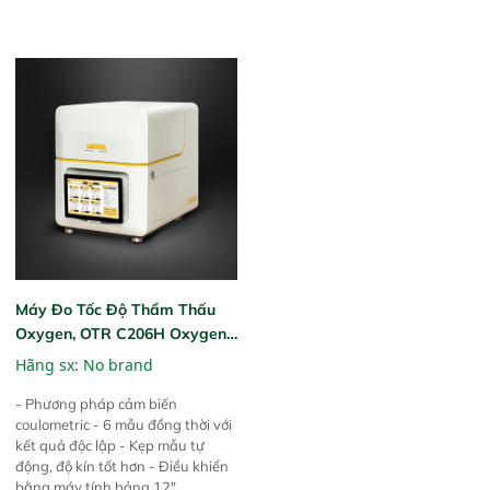
system configured is suitable for
pipe sample testing up to DN
1600 mm and comprises the
following components: Leak
Tightness Tester cabinet Module
for generating low pressure
according to EN1277 frame for
dimensions from Ø110 mm up to
Ø1600 mm equipped for high
pressure in case required
Máy Đo Tốc Độ Thẩm Thấu
Oxygen, OTR C206H Oxygen
Transmission Rate Test
Hãng sx: No brand
System
- Phương pháp cảm biến
coulometric - 6 mẫu đồng thời với
kết quả độc lập - Kẹp mẫu tự
động, độ kín tốt hơn - Điều khiển
bằng máy tính bảng 12"