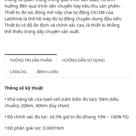
hưởng đến quá trình vận chuyển hay tiêu thụ sản phẩm.
Thiết bị đo lực đóng mở nắp chai tự động C612M của
Labthink là thế hệ máy đo tự động chuyên dụng đầu tiên.
Thiết bị có độ ổn định và chính xác cao, là thiết bị không
thể thiếu trong dây chuyền sản xuất.
THÔNG TIN SẢN PHẨM
HƯỚNG DẪN SỬ DỤNG
CATALOG
BÌNH LUẬN
Thông số kỹ thuật
• Khả năng tải của load cell (cảm biến đo lực): 5Nm (tiêu
chuẩn); 20Nm, 40Nm (tùy chọn)
• Độ chính xác đo lực: ±0.5% giá trị đo (thang 10% ~ 100% FS)
• Độ phân giải lực: 0.0001Nm