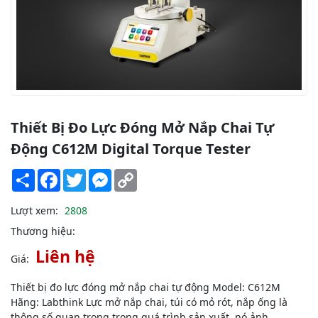
Thiết Bị Đo Lực Đóng Mở Nắp Chai Tự
Động C612M Digital Torque Tester
Share
Facebook
Twitter
Messenger
Copy
Link
Lượt xem:
2808
Thương hiệu:
Liên hệ
Giá:
Thiết bị đo lực đóng mở nắp chai tự động Model: C612M
Hãng: Labthink Lực mở nắp chai, túi có mỏ rót, nắp ống là
thông số quan trọng trong quá trình sản xuất, nó ảnh