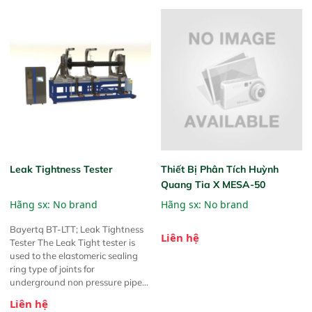
Leak Tightness Tester
Thiết Bị Phân Tích Huỳnh
Quang Tia X MESA-50
Hãng sx: No brand
Hãng sx: No brand
Bayertq BT-LTT; Leak Tightness
Liên hệ
Tester The Leak Tight tester is
used to the elastomeric sealing
ring type of joints for
underground non pressure pipe
systems. According to EN 1277,
Liên hệ
ISO 13844 or equivalent. The