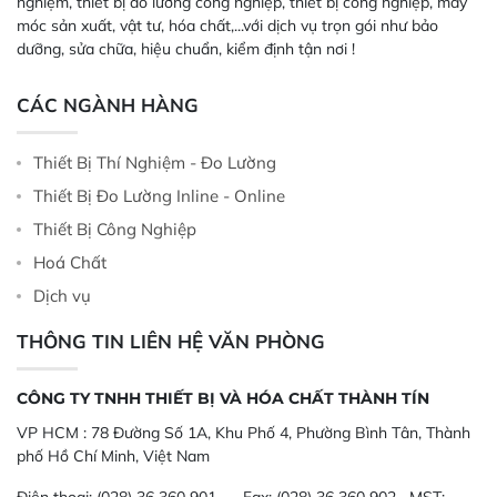
nghiệm, thiết bị đo lường công nghiệp, thiết bị công nghiệp, máy
móc sản xuất, vật tư, hóa chất,...với dịch vụ trọn gói như bảo
dưỡng, sửa chữa, hiệu chuẩn, kiểm định tận nơi !
CÁC NGÀNH HÀNG
Thiết Bị Thí Nghiệm - Đo Lường
Thiết Bị Đo Lường Inline - Online
Thiết Bị Công Nghiệp
Hoá Chất
Dịch vụ
THÔNG TIN LIÊN HỆ VĂN PHÒNG
CÔNG TY TNHH THIẾT BỊ VÀ HÓA CHẤT THÀNH TÍN
VP HCM :
78 Đường Số 1A, Khu Phố 4, Phường Bình Tân, Thành
phố Hồ Chí Minh, Việt Nam
Điện thoại:
(028) 36 360 901
Fax:
(028) 36 360 902 MST: