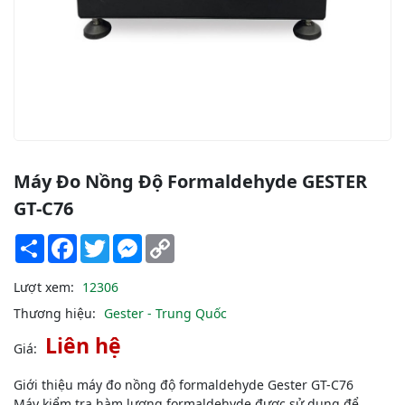
Máy Đo Nồng Độ Formaldehyde GESTER
GT-C76
Share
Facebook
Twitter
Messenger
Copy
Link
Lượt xem:
12306
Thương hiệu:
Gester - Trung Quốc
Liên hệ
Giá:
Giới thiệu máy đo nồng độ formaldehyde Gester GT-C76
Máy kiểm tra hàm lượng formaldehyde được sử dụng để