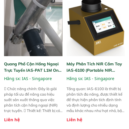
Độ nhạy cao: Trang bị đầu dò
InGaAs độ nhạy cao, cung cấp
phản hồi phổ tuyến tính đầy đủ,
đảm bảo độ chính xác và khả
năng lặp lại tối ưu.
Quang Phổ Cận Hồng Ngoại
Máy Phân Tích NIR Cầm Tay
Trực Tuyến IAS-PAT L1M On-
IAS-6100 (Portable NIR
Line NIR
Analyzer)
Hãng sx:
IAS - Singapore
Hãng sx:
IAS - Singapore
 Chức năng chính: Đây là giải
Tổng quan: IAS-6100 là thiết bị
pháp tối ưu để nâng cao hiệu
phân tích đa năng, được thiết kế
suất sản xuất thông qua việc
để thực hiện phân tích định tính
phân tích cận hồng ngoại (NIR)
và định lượng cho nhiều dạng
trực tuyến.  Thiết kế: Thiết bị có
mẫu khác nhau như hạt nhỏ, bột,
thiết kế mạnh mẽ, mô-đun hóa,
bột nhão và chất lỏng. Thiết bị
Liên hệ
Liên hệ
hỗ trợ tản nhiệt tăng cường và đã
này cho phép bất kỳ ai cũng có
qua kiểm tra áp suất nghiêm
thể thực hiện phân tích đa thành