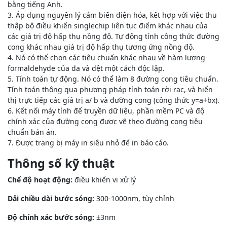
bằng tiếng Anh.
3. Áp dụng nguyên lý cảm biến điện hóa, kết hợp với việc thu
thập bộ điều khiển singlechip liên tục điểm khác nhau của
các giá trị độ hấp thụ nồng độ. Tự động tính công thức đường
cong khác nhau giá trị độ hấp thụ tương ứng nồng độ.
4. Nó có thể chọn các tiêu chuẩn khác nhau về hàm lượng
formaldehyde của da và dệt một cách độc lập.
5. Tính toán tự động. Nó có thể làm 8 đường cong tiêu chuẩn.
Tính toán thông qua phương pháp tính toán rời rạc, và hiển
thị trực tiếp các giá trị a/ b và đường cong (công thức y=a+bx).
6. Kết nối máy tính để truyền dữ liệu, phần mềm PC và độ
chính xác của đường cong được vẽ theo đường cong tiêu
chuẩn bản án.
7. Được trang bị máy in siêu nhỏ để in báo cáo.
Thông số kỹ thuật
Chế độ hoạt động:
điều khiển vi xử lý
Dải chiều dài bước sóng:
300-1000nm, tùy chỉnh
Độ chính xác bước sóng:
±3nm