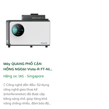
ngặt.  Cam kết: Mang lại khả
phần chỉ với một nút bấm đơn
năng theo dõi thông số theo thời
giản, mọi lúc, mọi nơi. Chuyên
gian thực và trực quan hóa dữ
dùng : phân tích mẫu nguyên liệu
liệu để tăng chỉ số ROI cho doanh
thức ăn chăn nuôi, nguyên liệu
nghiệp.
thực phẩm, nông sản,..
Máy QUANG PHỔ CẬN
HỒNG NGOẠI Vista-R FT-NIR
(Vista-R FT-NIR Analyzer)
Hãng sx:
IAS - Singapore
 Công nghệ dẫn đầu: Sử dụng
công nghệ giao thoa kế
(interferometer) đã được cấp
bằng sáng chế, giúp tăng khả
năng chống nhiễu, đảm bảo độ
ổn định và giảm tần suất lỗi. 