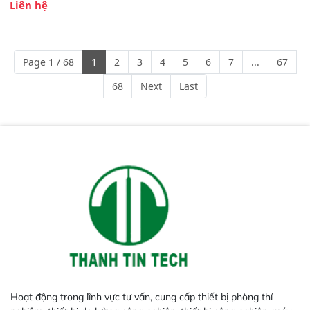
Liên hệ
Phạm vi ứng dụng rộng: Đáp ứng
nhu cầu kiểm tra đa dạng mẫu
mã và thông số trong nhiều
ngành công nghiệp khác nhau. 
Page 1 / 68
1
2
3
4
5
6
7
...
67
Độ nhạy cao: Trang bị đầu dò
InGaAs độ nhạy cao, cung cấp
68
Next
Last
phản hồi phổ tuyến tính đầy đủ,
đảm bảo độ chính xác và khả
năng lặp lại tối ưu.
Hoạt động trong lĩnh vực tư vấn, cung cấp thiết bị phòng thí