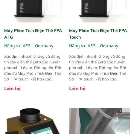
Máy Phân Tích Điện Thế FPA
Máy Phân Tích Điện Thế FPA
AFG
Touch
Hãng sx:
AFG – Germany
Hãng sx:
AFG – Germany
Xác định nhanh chóng và đáng
Xác định nhanh chóng và đáng
tin cậy điện thế Zeta của huyền
tin cậy điện thế Zeta của huyền
phù sợi – Lấy ra, Bật nguồn, Bắt
phù sợi – Lấy ra, Bật nguồn, Bắt
đầu đo Máy Phân Tích Điện Thế
đầu đo Máy Phân Tích Điện Thế
Sợi FPA touch! kết hợp các
Sợi FPA touch! kết hợp các
phương pháp đo điện thế Zeta đã
phương pháp đo điện thế Zeta đã
Liên hệ
Liên hệ
được chứng minh với sự đơn giản
được chứng minh với sự đơn giản
tuyệt vời trong thao tác và vận
tuyệt vời trong thao tác và vận
hành của các phiên bản FPA
hành của các phiên bản FPA
trước đó. Nhưng so với các phiên
trước đó. Nhưng so với các phiên
bản trước, FPA touch! nhỏ hơn và
bản trước, FPA touch! nhỏ hơn và
nhẹ hơn đáng kể, đồng thời được
nhẹ hơn đáng kể, đồng thời được
nâng cấp với các tính năng mới.
nâng cấp với các tính năng mới.