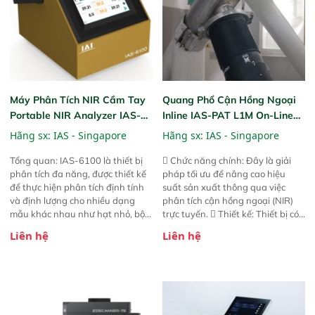
Máy Phân Tích NIR Cầm Tay
Quang Phổ Cận Hồng Ngoại
Portable NIR Analyzer IAS-
Inline IAS-PAT L1M On-Line
6100
NIR
Hãng sx:
IAS - Singapore
Hãng sx:
IAS - Singapore
Tổng quan: IAS-6100 là thiết bị
 Chức năng chính: Đây là giải
phân tích đa năng, được thiết kế
pháp tối ưu để nâng cao hiệu
để thực hiện phân tích định tính
suất sản xuất thông qua việc
và định lượng cho nhiều dạng
phân tích cận hồng ngoại (NIR)
mẫu khác nhau như hạt nhỏ, bột,
trực tuyến.  Thiết kế: Thiết bị có
bột nhão và chất lỏng. Thiết bị
thiết kế mạnh mẽ, mô-đun hóa,
Liên hệ
Liên hệ
này cho phép bất kỳ ai cũng có
hỗ trợ tản nhiệt tăng cường và đã
thể thực hiện phân tích đa thành
qua kiểm tra áp suất nghiêm
phần chỉ với một nút bấm đơn
ngặt.  Cam kết: Mang lại khả
giản, mọi lúc, mọi nơi. Chuyên
năng theo dõi thông số theo thời
dùng : phân tích mẫu nguyên liệu
gian thực và trực quan hóa dữ
thức ăn chăn nuôi, nguyên liệu
liệu để tăng chỉ số ROI cho doanh