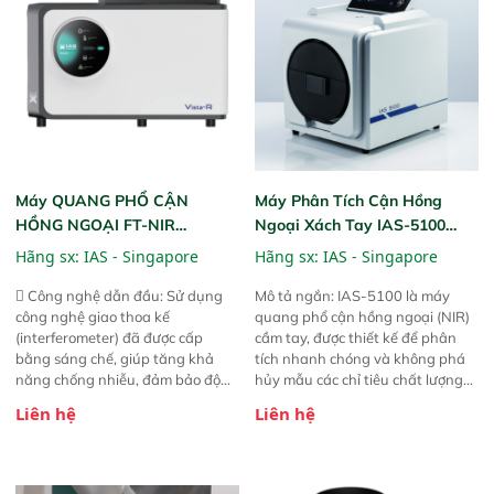
thực phẩm, nông sản,..
nghiệp.
Máy QUANG PHỔ CẬN
Máy Phân Tích Cận Hồng
HỒNG NGOẠI FT-NIR
Ngoại Xách Tay IAS-5100
Analyzer Vista-R
(Portable NIR Analyzer)
Hãng sx:
IAS - Singapore
Hãng sx:
IAS - Singapore
 Công nghệ dẫn đầu: Sử dụng
Mô tả ngắn: IAS-5100 là máy
công nghệ giao thoa kế
quang phổ cận hồng ngoại (NIR)
(interferometer) đã được cấp
cầm tay, được thiết kế để phân
bằng sáng chế, giúp tăng khả
tích nhanh chóng và không phá
năng chống nhiễu, đảm bảo độ
hủy mẫu các chỉ tiêu chất lượng
ổn định và giảm tần suất lỗi. 
của nông sản. Phạm vi sử dụng:
Liên hệ
Liên hệ
Phạm vi ứng dụng rộng: Đáp ứng
Thiết bị linh hoạt cho nhiều kịch
nhu cầu kiểm tra đa dạng mẫu
bản khác nhau như tại điểm thu
mã và thông số trong nhiều
mua, trong xưởng sản xuất hoặc
ngành công nghiệp khác nhau. 
trực tiếp ngoài đồng ruộng.