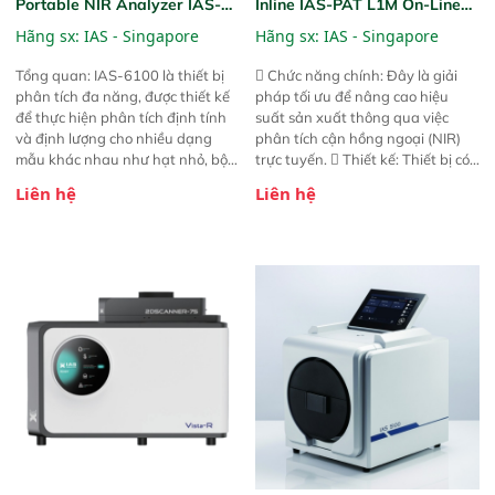
Portable NIR Analyzer IAS-
Inline IAS-PAT L1M On-Line
6100
NIR
Hãng sx:
IAS - Singapore
Hãng sx:
IAS - Singapore
Tổng quan: IAS-6100 là thiết bị
 Chức năng chính: Đây là giải
phân tích đa năng, được thiết kế
pháp tối ưu để nâng cao hiệu
để thực hiện phân tích định tính
suất sản xuất thông qua việc
và định lượng cho nhiều dạng
phân tích cận hồng ngoại (NIR)
mẫu khác nhau như hạt nhỏ, bột,
trực tuyến.  Thiết kế: Thiết bị có
bột nhão và chất lỏng. Thiết bị
thiết kế mạnh mẽ, mô-đun hóa,
Liên hệ
Liên hệ
này cho phép bất kỳ ai cũng có
hỗ trợ tản nhiệt tăng cường và đã
thể thực hiện phân tích đa thành
qua kiểm tra áp suất nghiêm
phần chỉ với một nút bấm đơn
ngặt.  Cam kết: Mang lại khả
giản, mọi lúc, mọi nơi. Chuyên
năng theo dõi thông số theo thời
dùng : phân tích mẫu nguyên liệu
gian thực và trực quan hóa dữ
thức ăn chăn nuôi, nguyên liệu
liệu để tăng chỉ số ROI cho doanh
thực phẩm, nông sản,..
nghiệp.