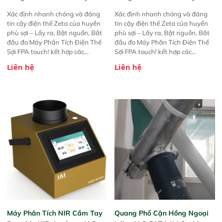
Xác định nhanh chóng và đáng
Xác định nhanh chóng và đáng
tin cậy điện thế Zeta của huyền
tin cậy điện thế Zeta của huyền
phù sợi – Lấy ra, Bật nguồn, Bắt
phù sợi – Lấy ra, Bật nguồn, Bắt
đầu đo Máy Phân Tích Điện Thế
đầu đo Máy Phân Tích Điện Thế
Sợi FPA touch! kết hợp các
Sợi FPA touch! kết hợp các
phương pháp đo điện thế Zeta đã
phương pháp đo điện thế Zeta đã
Liên hệ
Liên hệ
được chứng minh với sự đơn giản
được chứng minh với sự đơn giản
tuyệt vời trong thao tác và vận
tuyệt vời trong thao tác và vận
hành của các phiên bản FPA
hành của các phiên bản FPA
trước đó. Nhưng so với các phiên
trước đó. Nhưng so với các phiên
bản trước, FPA touch! nhỏ hơn và
bản trước, FPA touch! nhỏ hơn và
nhẹ hơn đáng kể, đồng thời được
nhẹ hơn đáng kể, đồng thời được
nâng cấp với các tính năng mới.
nâng cấp với các tính năng mới.
Máy Phân Tích NIR Cầm Tay
Quang Phổ Cận Hồng Ngoại