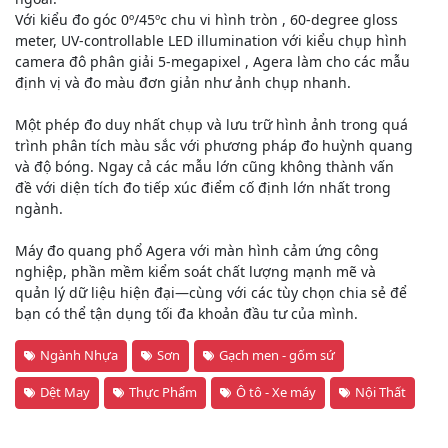
Với kiểu đo góc 0º/45ºc chu vi hình tròn , 60-degree gloss
meter, UV-controllable LED illumination với kiểu chụp hình
camera đô phân giải 5-megapixel , Agera làm cho các mẫu
định vị và đo màu đơn giản như ảnh chụp nhanh.
Một phép đo duy nhất chụp và lưu trữ hình ảnh trong quá
trình phân tích màu sắc với phương pháp đo huỳnh quang
và độ bóng. Ngay cả các mẫu lớn cũng không thành vấn
đề với diện tích đo tiếp xúc điểm cố định lớn nhất trong
ngành.
Máy đo quang phổ Agera với màn hình cảm ứng công
nghiệp, phần mềm kiểm soát chất lượng mạnh mẽ và
quản lý dữ liệu hiện đại—cùng với các tùy chọn chia sẻ để
bạn có thể tận dụng tối đa khoản đầu tư của mình.
Ngành Nhựa
Sơn
Gạch men - gốm sứ
Dệt May
Thực Phẩm
Ô tô - Xe máy
Nội Thất