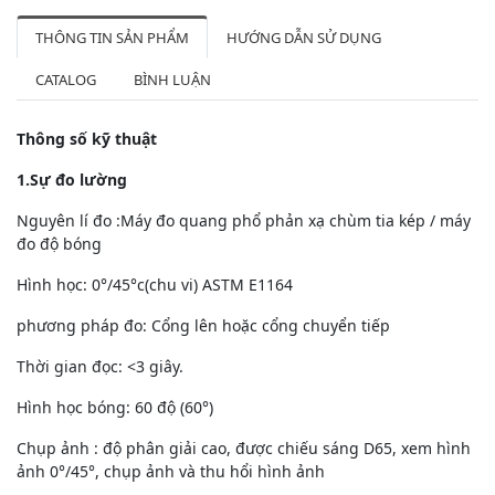
THÔNG TIN SẢN PHẨM
HƯỚNG DẪN SỬ DỤNG
CATALOG
BÌNH LUẬN
Thông số kỹ thuật
1.Sự đo lường
Nguyên lí đo :Máy đo quang phổ phản xạ chùm tia kép / máy
đo độ bóng
Hình học: 0°/45°c(chu vi) ASTM E1164
phương pháp đo: Cổng lên hoặc cổng chuyển tiếp
Thời gian đọc: <3 giây.
Hình học bóng: 60 độ (60°)
Chụp ảnh : độ phân giải cao, được chiếu sáng D65, xem hình
ảnh 0°/45°, chụp ảnh và thu hổi hình ảnh