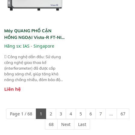
Máy QUANG PHỔ CẬN
HỒNG NGOẠI Vista-R FT-NIR
(Vista-R FT-NIR Analyzer)
Hãng sx:
IAS - Singapore
 Công nghệ dẫn đầu: Sử dụng
công nghệ giao thoa kế
(interferometer) đã được cấp
bằng sáng chế, giúp tăng khả
năng chống nhiễu, đảm bảo độ
ổn định và giảm tần suất lỗi. 
Liên hệ
Phạm vi ứng dụng rộng: Đáp ứng
nhu cầu kiểm tra đa dạng mẫu
mã và thông số trong nhiều
ngành công nghiệp khác nhau. 
Page 1 / 68
1
2
3
4
5
6
7
...
67
Độ nhạy cao: Trang bị đầu dò
InGaAs độ nhạy cao, cung cấp
68
Next
Last
phản hồi phổ tuyến tính đầy đủ,
đảm bảo độ chính xác và khả