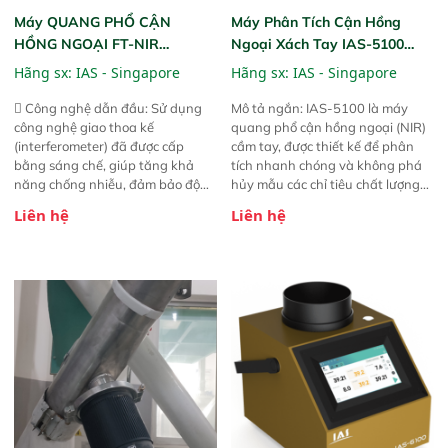
Máy QUANG PHỔ CẬN
Máy Phân Tích Cận Hồng
HỒNG NGOẠI FT-NIR
Ngoại Xách Tay IAS-5100
Analyzer Vista-R
(Portable NIR Analyzer)
Hãng sx:
IAS - Singapore
Hãng sx:
IAS - Singapore
 Công nghệ dẫn đầu: Sử dụng
Mô tả ngắn: IAS-5100 là máy
công nghệ giao thoa kế
quang phổ cận hồng ngoại (NIR)
(interferometer) đã được cấp
cầm tay, được thiết kế để phân
bằng sáng chế, giúp tăng khả
tích nhanh chóng và không phá
năng chống nhiễu, đảm bảo độ
hủy mẫu các chỉ tiêu chất lượng
ổn định và giảm tần suất lỗi. 
của nông sản. Phạm vi sử dụng:
Liên hệ
Liên hệ
Phạm vi ứng dụng rộng: Đáp ứng
Thiết bị linh hoạt cho nhiều kịch
nhu cầu kiểm tra đa dạng mẫu
bản khác nhau như tại điểm thu
mã và thông số trong nhiều
mua, trong xưởng sản xuất hoặc
ngành công nghiệp khác nhau. 
trực tiếp ngoài đồng ruộng.
Độ nhạy cao: Trang bị đầu dò
InGaAs độ nhạy cao, cung cấp
phản hồi phổ tuyến tính đầy đủ,
đảm bảo độ chính xác và khả
năng lặp lại tối ưu.