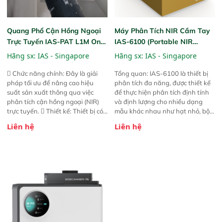
Quang Phổ Cận Hồng Ngoại
Máy Phân Tích NIR Cầm Tay
Trực Tuyến IAS-PAT L1M On-
IAS-6100 (Portable NIR
Line NIR
Analyzer)
Hãng sx:
IAS - Singapore
Hãng sx:
IAS - Singapore
 Chức năng chính: Đây là giải
Tổng quan: IAS-6100 là thiết bị
pháp tối ưu để nâng cao hiệu
phân tích đa năng, được thiết kế
suất sản xuất thông qua việc
để thực hiện phân tích định tính
phân tích cận hồng ngoại (NIR)
và định lượng cho nhiều dạng
trực tuyến.  Thiết kế: Thiết bị có
mẫu khác nhau như hạt nhỏ, bột,
thiết kế mạnh mẽ, mô-đun hóa,
bột nhão và chất lỏng. Thiết bị
Liên hệ
Liên hệ
hỗ trợ tản nhiệt tăng cường và đã
này cho phép bất kỳ ai cũng có
qua kiểm tra áp suất nghiêm
thể thực hiện phân tích đa thành
ngặt.  Cam kết: Mang lại khả
phần chỉ với một nút bấm đơn
năng theo dõi thông số theo thời
giản, mọi lúc, mọi nơi. Chuyên
gian thực và trực quan hóa dữ
dùng : phân tích mẫu nguyên liệu
liệu để tăng chỉ số ROI cho doanh
thức ăn chăn nuôi, nguyên liệu
nghiệp.
thực phẩm, nông sản,..