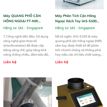
Máy QUANG PHỔ CẬN
Máy Phân Tích Cận Hồng
HỒNG NGOẠI FT-NIR
Ngoại Xách Tay IAS-5100
Analyzer Vista-R
(Portable NIR Analyzer)
Hãng sx:
IAS - Singapore
Hãng sx:
IAS - Singapore
 Công nghệ dẫn đầu: Sử dụng
Mô tả ngắn: IAS-5100 là máy
công nghệ giao thoa kế
quang phổ cận hồng ngoại (NIR)
(interferometer) đã được cấp
cầm tay, được thiết kế để phân
bằng sáng chế, giúp tăng khả
tích nhanh chóng và không phá
năng chống nhiễu, đảm bảo độ
hủy mẫu các chỉ tiêu chất lượng
ổn định và giảm tần suất lỗi. 
của nông sản. Phạm vi sử dụng:
Liên hệ
Liên hệ
Phạm vi ứng dụng rộng: Đáp ứng
Thiết bị linh hoạt cho nhiều kịch
nhu cầu kiểm tra đa dạng mẫu
bản khác nhau như tại điểm thu
mã và thông số trong nhiều
mua, trong xưởng sản xuất hoặc
ngành công nghiệp khác nhau. 
trực tiếp ngoài đồng ruộng.
Độ nhạy cao: Trang bị đầu dò
InGaAs độ nhạy cao, cung cấp
phản hồi phổ tuyến tính đầy đủ,
đảm bảo độ chính xác và khả
năng lặp lại tối ưu.