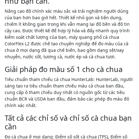
như bạn cần.
Nâng cao độ chính xác màu sắc và trải nghiệm người dùng
của bạn hơn bao giờ hết. Thiết kế nhỏ gọn và tiện dụng,
chiếm ít không gian trong khi vẫn mang lại độ bền và độ tin
cậy cao. Được thiết kế để hợp lý hóa và đẩy nhanh quy trình
kiểm soát chất lượng của bạn, máy quang phổ cà chua
ColorFlex L2 được chế tạo chuyên nghiệp để đo màu của cà
chua ở mọi dạng đã qua chế biến, bao gồm dạng sệt/xay
nhuyễn, nước sốt, tương cà, nước ép và cà chua tươi.
Giải pháp đo màu số 1 cho cà chua
Tiêu chuẩn tham chiếu cà chua HunterLab: HunterLab, người
sáng tạo ra tiêu chuẩn tham chiếu màu cà chua ban đầu,
cung cấp ô tham chiếu duy nhất có nguồn gốc từ các tiêu
chuẩn BCR và USDA ban đầu, đảm bảo các phép đo màu đỏ
chính xác nhất.
Tất cả các chỉ số và chỉ số cà chua bạn
cần
Đo cà chua ở mọi dạng: Điểm số sốt cà chua (TPS), Điểm số