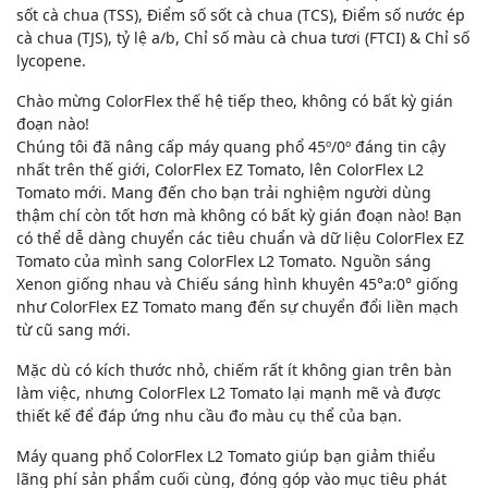
sốt cà chua (TSS), Điểm số sốt cà chua (TCS), Điểm số nước ép
cà chua (TJS), tỷ lệ a/b, Chỉ số màu cà chua tươi (FTCI) & Chỉ số
lycopene.
Chào mừng ColorFlex thế hệ tiếp theo, không có bất kỳ gián
đoạn nào!
Chúng tôi đã nâng cấp máy quang phổ 45º/0º đáng tin cậy
nhất trên thế giới, ColorFlex EZ Tomato, lên ColorFlex L2
Tomato mới. Mang đến cho bạn trải nghiệm người dùng
thậm chí còn tốt hơn mà không có bất kỳ gián đoạn nào! Bạn
có thể dễ dàng chuyển các tiêu chuẩn và dữ liệu ColorFlex EZ
Tomato của mình sang ColorFlex L2 Tomato. Nguồn sáng
Xenon giống nhau và Chiếu sáng hình khuyên 45°a:0° giống
như ColorFlex EZ Tomato mang đến sự chuyển đổi liền mạch
từ cũ sang mới.
Mặc dù có kích thước nhỏ, chiếm rất ít không gian trên bàn
làm việc, nhưng ColorFlex L2 Tomato lại mạnh mẽ và được
thiết kế để đáp ứng nhu cầu đo màu cụ thể của bạn.
Máy quang phổ ColorFlex L2 Tomato giúp bạn giảm thiểu
lãng phí sản phẩm cuối cùng, đóng góp vào mục tiêu phát