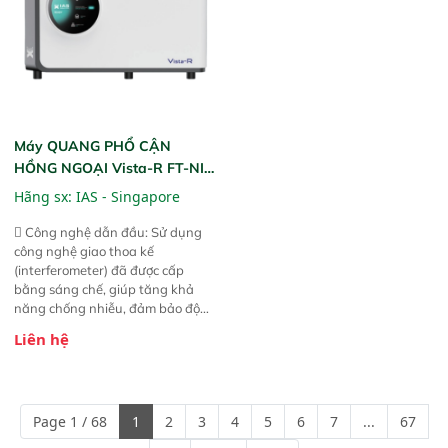
Máy QUANG PHỔ CẬN
HỒNG NGOẠI Vista-R FT-NIR
(Vista-R FT-NIR Analyzer)
Hãng sx:
IAS - Singapore
 Công nghệ dẫn đầu: Sử dụng
công nghệ giao thoa kế
(interferometer) đã được cấp
bằng sáng chế, giúp tăng khả
năng chống nhiễu, đảm bảo độ
ổn định và giảm tần suất lỗi. 
Liên hệ
Phạm vi ứng dụng rộng: Đáp ứng
nhu cầu kiểm tra đa dạng mẫu
mã và thông số trong nhiều
ngành công nghiệp khác nhau. 
Page 1 / 68
1
2
3
4
5
6
7
...
67
Độ nhạy cao: Trang bị đầu dò
InGaAs độ nhạy cao, cung cấp