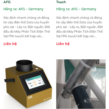
AFG
Touch
Hãng sx:
AFG – Germany
Hãng sx:
AFG – Germany
Xác định nhanh chóng và đáng
Xác định nhanh chóng và đáng
tin cậy điện thế Zeta của huyền
tin cậy điện thế Zeta của huyền
phù sợi – Lấy ra, Bật nguồn, Bắt
phù sợi – Lấy ra, Bật nguồn, Bắt
đầu đo Máy Phân Tích Điện Thế
đầu đo Máy Phân Tích Điện Thế
Sợi FPA touch! kết hợp các
Sợi FPA touch! kết hợp các
phương pháp đo điện thế Zeta đã
phương pháp đo điện thế Zeta đã
Liên hệ
Liên hệ
được chứng minh với sự đơn giản
được chứng minh với sự đơn giản
tuyệt vời trong thao tác và vận
tuyệt vời trong thao tác và vận
hành của các phiên bản FPA
hành của các phiên bản FPA
trước đó. Nhưng so với các phiên
trước đó. Nhưng so với các phiên
bản trước, FPA touch! nhỏ hơn và
bản trước, FPA touch! nhỏ hơn và
nhẹ hơn đáng kể, đồng thời được
nhẹ hơn đáng kể, đồng thời được
nâng cấp với các tính năng mới.
nâng cấp với các tính năng mới.