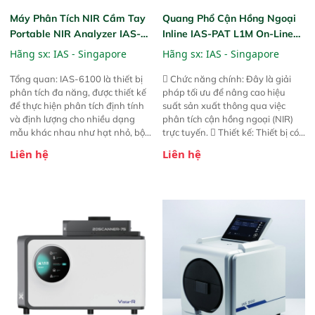
Máy Phân Tích NIR Cầm Tay
Quang Phổ Cận Hồng Ngoại
Portable NIR Analyzer IAS-
Inline IAS-PAT L1M On-Line
6100
NIR
Hãng sx:
IAS - Singapore
Hãng sx:
IAS - Singapore
Tổng quan: IAS-6100 là thiết bị
 Chức năng chính: Đây là giải
phân tích đa năng, được thiết kế
pháp tối ưu để nâng cao hiệu
để thực hiện phân tích định tính
suất sản xuất thông qua việc
và định lượng cho nhiều dạng
phân tích cận hồng ngoại (NIR)
mẫu khác nhau như hạt nhỏ, bột,
trực tuyến.  Thiết kế: Thiết bị có
bột nhão và chất lỏng. Thiết bị
thiết kế mạnh mẽ, mô-đun hóa,
Liên hệ
Liên hệ
này cho phép bất kỳ ai cũng có
hỗ trợ tản nhiệt tăng cường và đã
thể thực hiện phân tích đa thành
qua kiểm tra áp suất nghiêm
phần chỉ với một nút bấm đơn
ngặt.  Cam kết: Mang lại khả
giản, mọi lúc, mọi nơi. Chuyên
năng theo dõi thông số theo thời
dùng : phân tích mẫu nguyên liệu
gian thực và trực quan hóa dữ
thức ăn chăn nuôi, nguyên liệu
liệu để tăng chỉ số ROI cho doanh
thực phẩm, nông sản,..
nghiệp.