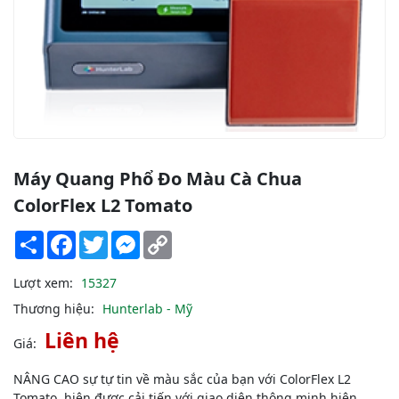
Máy Quang Phổ Đo Màu Cà Chua
ColorFlex L2 Tomato
Share
Facebook
Twitter
Messenger
Copy
Link
Lượt xem:
15327
Thương hiệu:
Hunterlab - Mỹ
Liên hệ
Giá:
NÂNG CAO sự tự tin về màu sắc của bạn với ColorFlex L2
Tomato, hiện được cải tiến với giao diện thông minh hiện