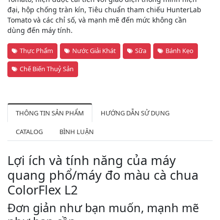
đại, hộp chống tràn kín, Tiêu chuẩn tham chiếu HunterLab
Tomato và các chỉ số, và mạnh mẽ đến mức không cần
dùng đến máy tính.
Thực Phẩm
Nước Giải Khát
Sữa
Bánh Kẹo
Chế Biến Thuỷ Sản
THÔNG TIN SẢN PHẨM
HƯỚNG DẪN SỬ DỤNG
CATALOG
BÌNH LUẬN
Lợi ích và tính năng của máy
quang phổ/máy đo màu cà chua
ColorFlex L2
Đơn giản như bạn muốn, mạnh mẽ