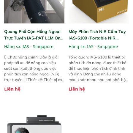
Quang Phổ Cận Hồng Ngoại
Máy Phân Tích NIR Cầm Tay
Trực Tuyến IAS-PAT L1M On-
IAS-6100 (Portable NIR
Line NIR
Analyzer)
Hãng sx:
IAS - Singapore
Hãng sx:
IAS - Singapore
 Chức năng chính: Đây là giải
Tổng quan: IAS-6100 là thiết bị
pháp tối ưu để nâng cao hiệu
phân tích đa năng, được thiết kế
suất sản xuất thông qua việc
để thực hiện phân tích định tính
phân tích cận hồng ngoại (NIR)
và định lượng cho nhiều dạng
trực tuyến.  Thiết kế: Thiết bị có
mẫu khác nhau như hạt nhỏ, bột,
thiết kế mạnh mẽ, mô-đun hóa,
bột nhão và chất lỏng. Thiết bị
Liên hệ
Liên hệ
hỗ trợ tản nhiệt tăng cường và đã
này cho phép bất kỳ ai cũng có
qua kiểm tra áp suất nghiêm
thể thực hiện phân tích đa thành
ngặt.  Cam kết: Mang lại khả
phần chỉ với một nút bấm đơn
năng theo dõi thông số theo thời
giản, mọi lúc, mọi nơi. Chuyên
gian thực và trực quan hóa dữ
dùng : phân tích mẫu nguyên liệu
liệu để tăng chỉ số ROI cho doanh
thức ăn chăn nuôi, nguyên liệu
nghiệp.
thực phẩm, nông sản,..