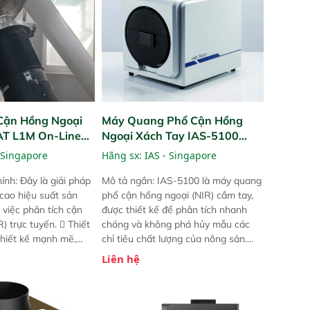
Cận Hồng Ngoại
Máy Quang Phổ Cận Hồng
PAT L1M On-Line
Ngoại Xách Tay IAS-5100
Portable NIR Analyzer
 Singapore
Hãng sx:
IAS - Singapore
ính: Đây là giải pháp
Mô tả ngắn: IAS-5100 là máy quang
 cao hiệu suất sản
phổ cận hồng ngoại (NIR) cầm tay,
 việc phân tích cận
được thiết kế để phân tích nhanh
) trực tuyến.  Thiết
chóng và không phá hủy mẫu các
 thiết kế mạnh mẽ,
chỉ tiêu chất lượng của nông sản.
 trợ tản nhiệt tăng
Phạm vi sử dụng: Thiết bị linh hoạt
Liên hệ
a kiểm tra áp suất
cho nhiều kịch bản khác nhau như
 Cam kết: Mang lại
tại điểm thu mua, trong xưởng sản
dõi thông số theo
xuất hoặc trực tiếp ngoài đồng