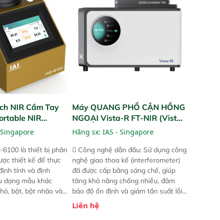
và trực quan hóa dữ
ruộng.
hỉ số ROI cho doanh
ch NIR Cầm Tay
Máy QUANG PHỔ CẬN HỒNG
ortable NIR
NGOẠI Vista-R FT-NIR (Vista-
R FT-NIR Analyzer)
 Singapore
Hãng sx:
IAS - Singapore
-6100 là thiết bị phân
 Công nghệ dẫn đầu: Sử dụng công
ược thiết kế để thực
nghệ giao thoa kế (interferometer)
định tính và định
đã được cấp bằng sáng chế, giúp
ều dạng mẫu khác
tăng khả năng chống nhiễu, đảm
hỏ, bột, bột nhão và
bảo độ ổn định và giảm tần suất lỗi.
t bị này cho phép bất
 Phạm vi ứng dụng rộng: Đáp ứng
Liên hệ
hể thực hiện phân tích
nhu cầu kiểm tra đa dạng mẫu mã