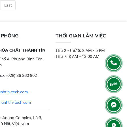
chỉ với một nút bấm
và thông số trong nhiều ngành công
Last
úc, mọi nơi. Chuyên
nghiệp khác nhau.  Độ nhạy cao:
ch mẫu nguyên liệu
Trang bị đầu dò InGaAs độ nhạy
ôi, nguyên liệu thực
cao, cung cấp phản hồi phổ tuyến
,..
tính đầy đủ, đảm bảo độ chính xác
và khả năng lặp lại tối ưu.
N PHÒNG
THỜI GIAN LÀM VIỆC
 HÓA CHẤT THÀNH TÍN
Thứ 2 - thứ 6: 8 AM - 5 PM
Thứ 7: 8 AM - 12.00 AM
hố 4, Phường Bình Tân,
m
ax:
(028) 36 360 902
nhtin-tech.com
hanhtin-tech.com
: Adana Complex, Lô 3,
à Nội, Việt Nam