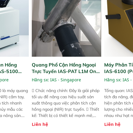
! nhỏ hơn và
dùng : phân tích mẫu nguyên liệu
thời gian thực 
g thời được
thức ăn chăn nuôi, nguyên liệu thực
liệu để tăng c
 năng mới.
phẩm, nông sản,..
nghiệp.
ận Hồng
Quang Phổ Cận Hồng Ngoại
Máy Phân Tí
IAS-5100
Trực Tuyến IAS-PAT L1M On-
IAS-6100 (P
lyzer)
Line NIR
Analyzer)
apore
Hãng sx:
IAS - Singapore
Hãng sx:
IAS -
0 là máy quang
 Chức năng chính: Đây là giải pháp
Tổng quan: IAS
NIR) cầm tay,
tối ưu để nâng cao hiệu suất sản
tích đa năng, đ
n tích nhanh
xuất thông qua việc phân tích cận
hiện phân tích 
hủy mẫu các
hồng ngoại (NIR) trực tuyến.  Thiết
lượng cho nhi
ủa nông sản.
kế: Thiết bị có thiết kế mạnh mẽ,
nhau như hạt n
t bị linh hoạt
mô-đun hóa, hỗ trợ tản nhiệt tăng
chất lỏng. Thiế
Liên hệ
Liên hệ
hác nhau như
cường và đã qua kiểm tra áp suất
kỳ ai cũng có t