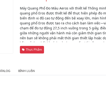
Máy Quang Phổ Đo Màu Aeros với thiết kế Thông minh
quang phổ Eros được thiết kế để thực hiện phép đo 
biến định vị độ cao tự động đến bệ xoay lớn, màn hìn
quang phổ Eros được tạo ra cho cách bạn làm việc—v
chạm để đo tự động 27,5 inch vuông trong 5 giây, điề
giữa những người vận hành mà còn giảm thời gian tìm 
nên bạn sẽ không phải mất thời gian thiết lập hoặc dọn
kết quả theo bất kỳ cách nào bạn muốn: Với công nghệ
dàng in, gửi email hoặc truyền dữ liệu. Bây giờ điều 
Thực Phẩm
ATALOG
BÌNH LUẬN