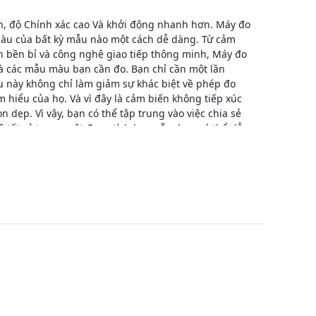
, độ Chính xác cao Và khởi động nhanh hơn. Máy đo
màu của bất kỳ mẫu nào một cách dễ dàng. Từ cảm
h bền bỉ và công nghệ giao tiếp thông minh, Máy đo
à các mẫu màu bạn cần đo. Bạn chỉ cần một lần
u này không chỉ làm giảm sự khác biệt về phép đo
hiểu của họ. Và vì đây là cảm biến không tiếp xúc
 dẹp. Vì vậy, bạn có thể tập trung vào việc chia sẻ
 tất cả trong một được tích hợp sẵn, bạn có thể dễ
đó thật thông minh.