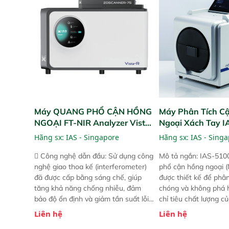
bản trước, FPA touch! nhỏ hơn và
bản trước, FPA touch
nhẹ hơn đáng kể, đồng thời được
nhẹ hơn đáng kể, đồn
nâng cấp với các tính năng mới.
nâng cấp với các tính
Máy QUANG PHỔ CẬN HỒNG
Máy Phân Tích C
NGOẠI FT-NIR Analyzer Vista-
Ngoại Xách Tay 
R
(Portable NIR Ana
Hãng sx:
IAS - Singapore
Hãng sx:
IAS - Sing
 Công nghệ dẫn đầu: Sử dụng công
Mô tả ngắn: IAS-510
nghệ giao thoa kế (interferometer)
phổ cận hồng ngoại (
đã được cấp bằng sáng chế, giúp
được thiết kế để phâ
tăng khả năng chống nhiễu, đảm
chóng và không phá 
bảo độ ổn định và giảm tần suất lỗi.
chỉ tiêu chất lượng c
 Phạm vi ứng dụng rộng: Đáp ứng
Phạm vi sử dụng: Thiế
Liên hệ
Liên hệ
nhu cầu kiểm tra đa dạng mẫu mã
cho nhiều kịch bản k