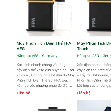
Máy Phân Tích Điện Thế FPA
Máy Phân Tích Đi
AFG
Touch
Hãng sx:
AFG – Germany
Hãng sx:
AFG – Ger
Xác định nhanh chóng và đáng tin
Xác định nhanh chóng
cậy điện thế Zeta của huyền phù sợi
cậy điện thế Zeta củ
– Lấy ra, Bật nguồn, Bắt đầu đo Máy
– Lấy ra, Bật nguồn,
Phân Tích Điện Thế Sợi FPA touch!
Phân Tích Điện Thế S
kết hợp các phương pháp đo điện
kết hợp các phương 
thế Zeta đã được chứng minh với sự
thế Zeta đã được chứ
Liên hệ
Liên hệ
đơn giản tuyệt vời trong thao tác và
đơn giản tuyệt vời tr
vận hành của các phiên bản FPA
vận hành của các ph
trước đó. Nhưng so với các phiên
trước đó. Nhưng so vớ