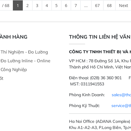
ong xưởng sản
nghiêm ngặt.  Cam kết: Mang lại
đa thành phần 
 / 68
1
2
3
4
5
6
7
...
67
68
Next
goài đồng
khả năng theo dõi thông số theo
đơn giản, mọi l
thời gian thực và trực quan hóa dữ
dùng : phân tí
liệu để tăng chỉ số ROI cho doanh
thức ăn chăn nu
nghiệp.
phẩm, nông sản
GÀNH HÀNG
THÔNG TIN LIÊN HỆ VĂ
ị Thí Nghiệm - Đo Lường
CÔNG TY TNHH THIẾT BỊ VÀ
ị Đo Lường Inline - Online
VP HCM :
78 Đường Số 1A, Khu P
Thành phố Hồ Chí Minh, Việt Na
ị Công Nghiệp
Điện thoại:
(028) 36 360 901
F
ất
MST: 0311941553
Phòng Kinh Doanh:
sales@tha
Phòng Kỹ Thuật:
service@t
Ha Noi Office
(ADANA Complex)
Khu A1-A2-A3, P.Long Biên, Tp.H