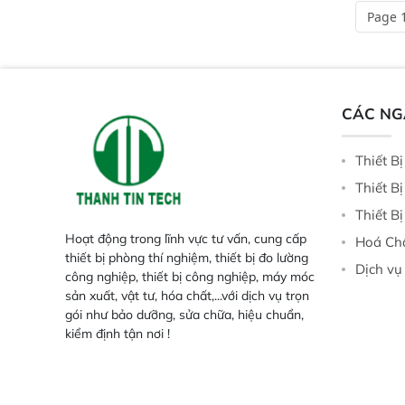
và thông số trong nhiều ngành công
tại điểm thu mua, tr
Page 1
nghiệp khác nhau.  Độ nhạy cao:
xuất hoặc trực tiếp n
Trang bị đầu dò InGaAs độ nhạy
ruộng.
cao, cung cấp phản hồi phổ tuyến
tính đầy đủ, đảm bảo độ chính xác
và khả năng lặp lại tối ưu.
CÁC N
Thiết B
Thiết B
Thiết B
Hoạt động trong lĩnh vực tư vấn, cung cấp
Hoá Ch
thiết bị phòng thí nghiệm, thiết bị đo lường
Dịch vụ
công nghiệp, thiết bị công nghiệp, máy móc
sản xuất, vật tư, hóa chất,...với dịch vụ trọn
gói như bảo dưỡng, sửa chữa, hiệu chuẩn,
kiểm định tận nơi !