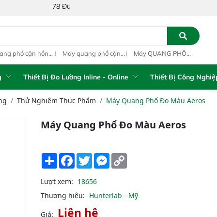
78 Đường Số 1A, Khu Phố 4, Phường Bình Tân, Thành phố Hồ Chí
ang phổ cận hồng
Máy quang phổ cận
Máy QUANG PHỔ
Máy
ại inline IAS-PAT
hồng ngoại xách tay
CẬN HỒNG NGOẠI
hồn
M On-Line NIR
IAS-5100 Portable
FT-NIR Analyzer
IAS
NIR Analyzer
Vista-R
NIR
g
Thiết Bị Đo Lường Inline - Online
Thiết Bị Công Nghiệ
ng
Thử Nghiệm Thực Phẩm
Máy Quang Phổ Đo Màu Aeros
Máy Quang Phổ Đo Màu Aeros
Share
Facebook
Twitter
Messenger
Copy
Link
Lượt xem:
18656
Thương hiệu:
Hunterlab - Mỹ
Liên hệ
Giá: