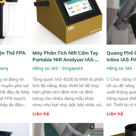
ện Thế FPA
Máy Phân Tích NIR Cầm Tay
Quang Phổ 
Portable NIR Analyzer IAS-
Inline IAS-
6100
NIR
many
Hãng sx:
IAS - Singapore
Hãng sx:
IAS -
 và đáng tin
Tổng quan: IAS-6100 là thiết bị phân
 Chức năng ch
a huyền phù sợi
tích đa năng, được thiết kế để thực
tối ưu để nâng
 Bắt đầu đo Máy
hiện phân tích định tính và định
xuất thông qua
ợi FPA touch!
lượng cho nhiều dạng mẫu khác
hồng ngoại (NIR
pháp đo điện
nhau như hạt nhỏ, bột, bột nhão và
kế: Thiết bị có
ng minh với sự
chất lỏng. Thiết bị này cho phép bất
mô-đun hóa, hỗ
Liên hệ
Liên hệ
ong thao tác và
kỳ ai cũng có thể thực hiện phân tích
cường và đã qu
iên bản FPA
đa thành phần chỉ với một nút bấm
nghiêm ngặt. 
i các phiên
đơn giản, mọi lúc, mọi nơi. Chuyên
khả năng theo 