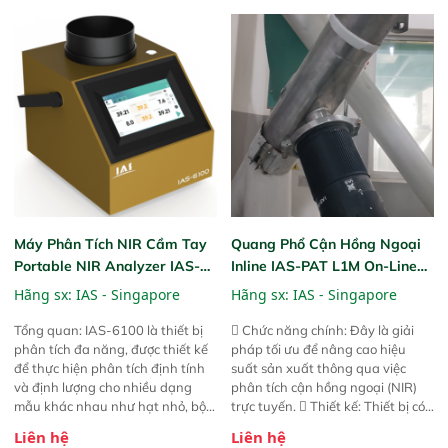
trước đó. Nhưng so với các phiên
trước đó. Nhưng so với các phiên
bản trước, FPA touch! nhỏ hơn và
bản trước, FPA touch! nhỏ hơn và
nhẹ hơn đáng kể, đồng thời được
nhẹ hơn đáng kể, đồng thời được
nâng cấp với các tính năng mới.
nâng cấp với các tính năng mới.
Máy Phân Tích NIR Cầm Tay
Quang Phổ Cận Hồng Ngoại
Portable NIR Analyzer IAS-
Inline IAS-PAT L1M On-Line
6100
NIR
Hãng sx:
IAS - Singapore
Hãng sx:
IAS - Singapore
Tổng quan: IAS-6100 là thiết bị
 Chức năng chính: Đây là giải
phân tích đa năng, được thiết kế
pháp tối ưu để nâng cao hiệu
để thực hiện phân tích định tính
suất sản xuất thông qua việc
và định lượng cho nhiều dạng
phân tích cận hồng ngoại (NIR)
mẫu khác nhau như hạt nhỏ, bột,
trực tuyến.  Thiết kế: Thiết bị có
bột nhão và chất lỏng. Thiết bị
thiết kế mạnh mẽ, mô-đun hóa,
Liên hệ
Liên hệ
này cho phép bất kỳ ai cũng có
hỗ trợ tản nhiệt tăng cường và đã