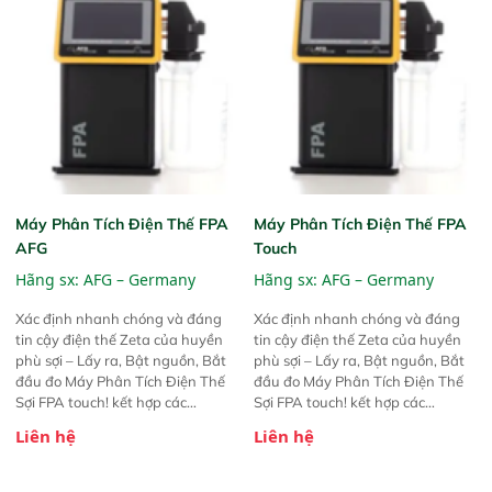
Máy Phân Tích Điện Thế FPA
Máy Phân Tích Điện Thế FPA
AFG
Touch
Hãng sx:
AFG – Germany
Hãng sx:
AFG – Germany
Xác định nhanh chóng và đáng
Xác định nhanh chóng và đáng
tin cậy điện thế Zeta của huyền
tin cậy điện thế Zeta của huyền
phù sợi – Lấy ra, Bật nguồn, Bắt
phù sợi – Lấy ra, Bật nguồn, Bắt
đầu đo Máy Phân Tích Điện Thế
đầu đo Máy Phân Tích Điện Thế
Sợi FPA touch! kết hợp các
Sợi FPA touch! kết hợp các
phương pháp đo điện thế Zeta đã
phương pháp đo điện thế Zeta đã
Liên hệ
Liên hệ
được chứng minh với sự đơn giản
được chứng minh với sự đơn giản
tuyệt vời trong thao tác và vận
tuyệt vời trong thao tác và vận
hành của các phiên bản FPA
hành của các phiên bản FPA