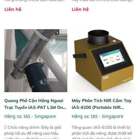
ổn định và giảm tần suất lỗi. 
của nông sản. Phạm vi sử dụng:
Liên hệ
Liên hệ
Phạm vi ứng dụng rộng: Đáp ứng
Thiết bị linh hoạt cho nhiều kịch
nhu cầu kiểm tra đa dạng mẫu
bản khác nhau như tại điểm thu
mã và thông số trong nhiều
mua, trong xưởng sản xuất hoặc
ngành công nghiệp khác nhau. 
trực tiếp ngoài đồng ruộng.
Độ nhạy cao: Trang bị đầu dò
InGaAs độ nhạy cao, cung cấp
phản hồi phổ tuyến tính đầy đủ,
đảm bảo độ chính xác và khả
năng lặp lại tối ưu.
Quang Phổ Cận Hồng Ngoại
Máy Phân Tích NIR Cầm Tay
Trực Tuyến IAS-PAT L1M On-
IAS-6100 (Portable NIR
Line NIR
Analyzer)
Hãng sx:
IAS - Singapore
Hãng sx:
IAS - Singapore
 Chức năng chính: Đây là giải
Tổng quan: IAS-6100 là thiết bị
pháp tối ưu để nâng cao hiệu
phân tích đa năng, được thiết kế
suất sản xuất thông qua việc
để thực hiện phân tích định tính