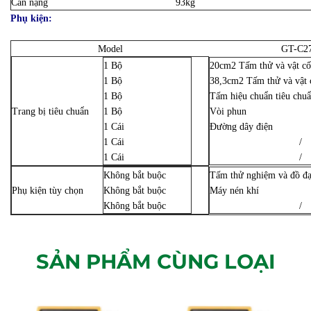
Cân nặng
93kg
Phụ kiện:
Model
GT-C2
1 Bộ
20cm2 Tấm thử và vật cố
1 Bộ
38,3cm2 Tấm thử và vật 
1 Bộ
Tấm hiệu chuẩn tiêu chu
Trang bị tiêu chuẩn
1 Bộ
Vòi phun
1 Cái
Đường dây điện
1 Cái
/
1 Cái
/
Không bắt buộc
Tấm thử nghiệm và đồ đạ
Phụ kiện tùy chọn
Không bắt buộc
Máy nén khí
Không bắt buộc
/
SẢN PHẨM CÙNG LOẠI