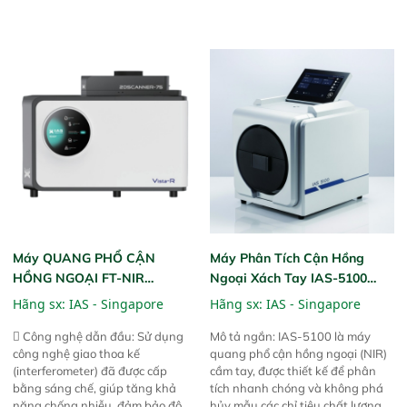
thể thực hiện phân tích đa thành
qua kiểm tra áp suất nghiêm
phần chỉ với một nút bấm đơn
ngặt.  Cam kết: Mang lại khả
giản, mọi lúc, mọi nơi. Chuyên
năng theo dõi thông số theo thời
dùng : phân tích mẫu nguyên liệu
gian thực và trực quan hóa dữ
thức ăn chăn nuôi, nguyên liệu
liệu để tăng chỉ số ROI cho doanh
thực phẩm, nông sản,..
nghiệp.
Máy QUANG PHỔ CẬN
Máy Phân Tích Cận Hồng
HỒNG NGOẠI FT-NIR
Ngoại Xách Tay IAS-5100
Analyzer Vista-R
(Portable NIR Analyzer)
Hãng sx:
IAS - Singapore
Hãng sx:
IAS - Singapore
 Công nghệ dẫn đầu: Sử dụng
Mô tả ngắn: IAS-5100 là máy
công nghệ giao thoa kế
quang phổ cận hồng ngoại (NIR)
(interferometer) đã được cấp
cầm tay, được thiết kế để phân
bằng sáng chế, giúp tăng khả
tích nhanh chóng và không phá
năng chống nhiễu, đảm bảo độ
hủy mẫu các chỉ tiêu chất lượng