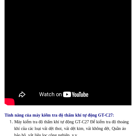
Tính năng của máy kiểm tra độ thấm khí tự động GT-C27:
Máy kiểm tra độ thấm khí tự động GT-C27 Để kiểm tra độ thoáng
khí của các loại vải dệt thoi, vải dệt kim, vải không dệt, Quần áo
bảo hộ, vật liệu lọc công nghiệp, v.v.