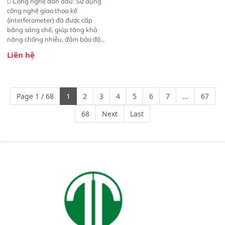
 Công nghệ dẫn đầu: Sử dụng
công nghệ giao thoa kế
(interferometer) đã được cấp
bằng sáng chế, giúp tăng khả
năng chống nhiễu, đảm bảo độ
ổn định và giảm tần suất lỗi. 
Liên hệ
Phạm vi ứng dụng rộng: Đáp ứng
nhu cầu kiểm tra đa dạng mẫu
mã và thông số trong nhiều
ngành công nghiệp khác nhau. 
Page 1 / 68
1
2
3
4
5
6
7
...
67
Độ nhạy cao: Trang bị đầu dò
InGaAs độ nhạy cao, cung cấp
68
Next
Last
phản hồi phổ tuyến tính đầy đủ,
đảm bảo độ chính xác và khả
năng lặp lại tối ưu.