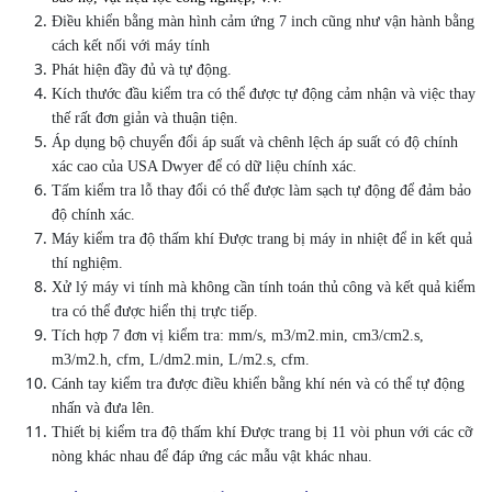
Điều khiển bằng màn hình cảm ứng 7 inch cũng như vận hành bằng
cách kết nối với máy tính
Phát hiện đầy đủ và tự động.
Kích thước đầu kiểm tra có thể được tự động cảm nhận và việc thay
thế rất đơn giản và thuận tiện.
Áp dụng bộ chuyển đổi áp suất và chênh lệch áp suất có độ chính
xác cao của USA Dwyer để có dữ liệu chính xác.
Tấm kiểm tra lỗ thay đổi có thể được làm sạch tự động để đảm bảo
độ chính xác.
Máy kiểm tra độ thấm khí Được trang bị máy in nhiệt để in kết quả
thí nghiệm.
Xử lý máy vi tính mà không cần tính toán thủ công và kết quả kiểm
tra có thể được hiển thị trực tiếp.
Tích hợp 7 đơn vị kiểm tra: mm/s, m3/m2.min, cm3/cm2.s,
m3/m2.h, cfm, L/dm2.min, L/m2.s, cfm.
Cánh tay kiểm tra được điều khiển bằng khí nén và có thể tự động
nhấn và đưa lên.
Thiết bị kiểm tra độ thấm khí Được trang bị 11 vòi phun với các cỡ
nòng khác nhau để đáp ứng các mẫu vật khác nhau.