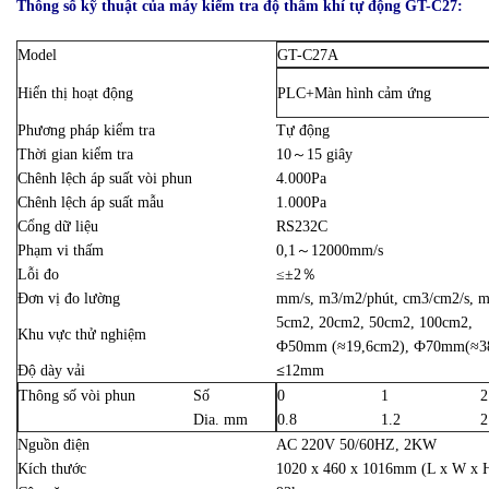
Thông số kỹ thuật của
máy kiểm tra độ thấm khí tự động GT-C27:
Model
GT-C27A
Hiển thị hoạt động
PLC+Màn hình cảm ứng
Phương pháp kiểm tra
Tự động
Thời gian kiểm tra
10～15 giây
Chênh lệch áp suất vòi phun
4.000Pa
Chênh lệch áp suất mẫu
1.000Pa
Cổng dữ liệu
RS232C
Phạm vi thấm
0,1～12000mm/s
Lỗi đo
≤±2％
Đơn vị đo lường
mm/s, m3/m2/phút, cm3/cm2/s, m
5cm2, 20cm2, 50cm2, 100cm2,
Khu vực thử nghiệm
Ф50mm (≈19,6cm2), Ф70mm(≈3
≤
Độ dày vải
12mm
Thông số vòi phun
Số
0
1
2
Dia. mm
0.8
1.2
2
Nguồn điện
AC 220V 50/60HZ, 2KW
Kích thước
1020 x 460 x 1016mm (L x W x 