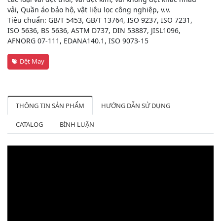
vải, Quần áo bảo hộ, vật liệu lọc công nghiệp, v.v.
Tiêu chuẩn: GB/T 5453, GB/T 13764, ISO 9237, ISO 7231,
ISO 5636, BS 5636, ASTM D737, DIN 53887, JISL1096,
AFNORG 07-111, EDANA140.1, ISO 9073-15
Dệt May
THÔNG TIN SẢN PHẨM
HƯỚNG DẪN SỬ DỤNG
CATALOG
BÌNH LUẬN