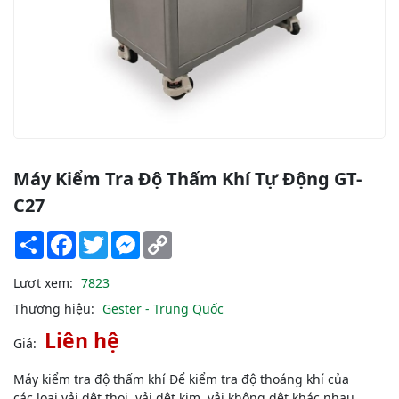
Máy Kiểm Tra Độ Thấm Khí Tự Động GT-
C27
Share
Facebook
Twitter
Messenger
Copy
Link
Lượt xem:
7823
Thương hiệu:
Gester - Trung Quốc
Liên hệ
Giá:
Máy kiểm tra độ thấm khí Để kiểm tra độ thoáng khí của
các loại vải dệt thoi, vải dệt kim, vải không dệt khác nhau