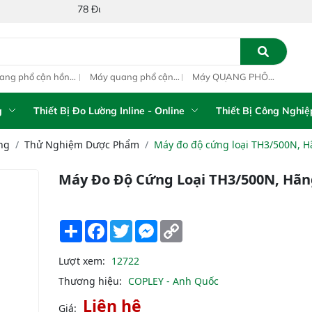
78 Đường Số 1A, Khu Phố 4, Phường Bình Tân, Thành phố Hồ Ch
ang phổ cận hồng
Máy quang phổ cận
Máy QUANG PHỔ
Máy
ại inline IAS-PAT
hồng ngoại xách tay
CẬN HỒNG NGOẠI
hồn
M On-Line NIR
IAS-5100 Portable
FT-NIR Analyzer
IAS
NIR Analyzer
Vista-R
NIR
g
Thiết Bị Đo Lường Inline - Online
Thiết Bị Công Nghiệ
ng
Thử Nghiệm Dược Phẩm
Máy đo độ cứng loại TH3/500N, 
Máy Đo Độ Cứng Loại TH3/500N, Hãn
Share
Facebook
Twitter
Messenger
Copy
Link
Lượt xem:
12722
Thương hiệu:
COPLEY - Anh Quốc
Liên hệ
Giá: