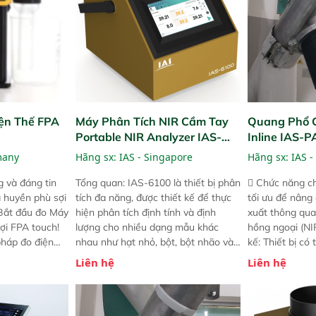
ện Thế FPA
Máy Phân Tích NIR Cầm Tay
Quang Phổ 
Portable NIR Analyzer IAS-
Inline IAS-
6100
NIR
many
Hãng sx:
IAS - Singapore
Hãng sx:
IAS -
 và đáng tin
Tổng quan: IAS-6100 là thiết bị phân
 Chức năng ch
a huyền phù sợi
tích đa năng, được thiết kế để thực
tối ưu để nâng
 Bắt đầu đo Máy
hiện phân tích định tính và định
xuất thông qua
ợi FPA touch!
lượng cho nhiều dạng mẫu khác
hồng ngoại (NIR
pháp đo điện
nhau như hạt nhỏ, bột, bột nhão và
kế: Thiết bị có
ng minh với sự
chất lỏng. Thiết bị này cho phép bất
mô-đun hóa, hỗ
Liên hệ
Liên hệ
ong thao tác và
kỳ ai cũng có thể thực hiện phân tích
cường và đã qu
iên bản FPA
đa thành phần chỉ với một nút bấm
nghiêm ngặt. 
i các phiên
đơn giản, mọi lúc, mọi nơi. Chuyên
khả năng theo 
! nhỏ hơn và
dùng : phân tích mẫu nguyên liệu
thời gian thực 