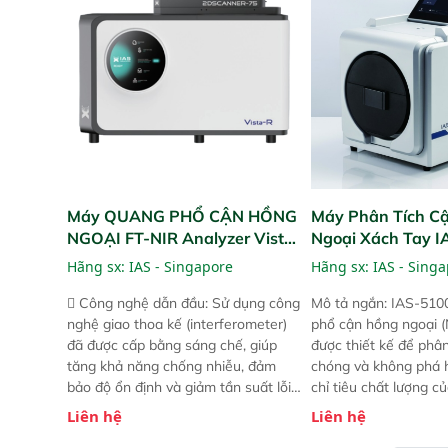
nhẹ hơn đáng kể, đồng thời được
nhẹ hơn đáng kể, đồn
nâng cấp với các tính năng mới.
nâng cấp với các tính
Máy QUANG PHỔ CẬN HỒNG
Máy Phân Tích C
NGOẠI FT-NIR Analyzer Vista-
Ngoại Xách Tay 
R
(Portable NIR Ana
Hãng sx:
IAS - Singapore
Hãng sx:
IAS - Sing
 Công nghệ dẫn đầu: Sử dụng công
Mô tả ngắn: IAS-510
nghệ giao thoa kế (interferometer)
phổ cận hồng ngoại (
đã được cấp bằng sáng chế, giúp
được thiết kế để phâ
tăng khả năng chống nhiễu, đảm
chóng và không phá 
bảo độ ổn định và giảm tần suất lỗi.
chỉ tiêu chất lượng c
 Phạm vi ứng dụng rộng: Đáp ứng
Phạm vi sử dụng: Thiế
Liên hệ
Liên hệ
nhu cầu kiểm tra đa dạng mẫu mã
cho nhiều kịch bản k