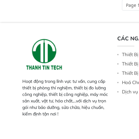
và thông số trong nhiều ngành công
tại điểm thu mua, tr
Page 1
nghiệp khác nhau.  Độ nhạy cao:
xuất hoặc trực tiếp n
Trang bị đầu dò InGaAs độ nhạy
ruộng.
cao, cung cấp phản hồi phổ tuyến
tính đầy đủ, đảm bảo độ chính xác
và khả năng lặp lại tối ưu.
CÁC N
Thiết B
Thiết B
Thiết B
Hoạt động trong lĩnh vực tư vấn, cung cấp
Hoá Ch
thiết bị phòng thí nghiệm, thiết bị đo lường
Dịch vụ
công nghiệp, thiết bị công nghiệp, máy móc
sản xuất, vật tư, hóa chất,...với dịch vụ trọn
gói như bảo dưỡng, sửa chữa, hiệu chuẩn,
kiểm định tận nơi !