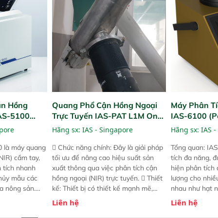
g thời được
thức ăn chăn nuôi, nguyên liệu thực
liệu để tăng c
 năng mới.
phẩm, nông sản,..
nghiệp.
ận Hồng
Quang Phổ Cận Hồng Ngoại
Máy Phân Tí
IAS-5100
Trực Tuyến IAS-PAT L1M On-
IAS-6100 (P
lyzer)
Line NIR
Analyzer)
apore
Hãng sx:
IAS - Singapore
Hãng sx:
IAS -
0 là máy quang
 Chức năng chính: Đây là giải pháp
Tổng quan: IAS
NIR) cầm tay,
tối ưu để nâng cao hiệu suất sản
tích đa năng, đ
n tích nhanh
xuất thông qua việc phân tích cận
hiện phân tích 
hủy mẫu các
hồng ngoại (NIR) trực tuyến.  Thiết
lượng cho nhi
ủa nông sản.
kế: Thiết bị có thiết kế mạnh mẽ,
nhau như hạt n
t bị linh hoạt
mô-đun hóa, hỗ trợ tản nhiệt tăng
chất lỏng. Thiế
Liên hệ
Liên hệ
hác nhau như
cường và đã qua kiểm tra áp suất
kỳ ai cũng có t