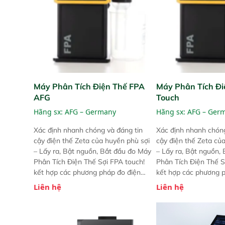
Máy Phân Tích Điện Thế FPA
Máy Phân Tích Đi
AFG
Touch
Hãng sx:
AFG – Germany
Hãng sx:
AFG – Ger
Xác định nhanh chóng và đáng tin
Xác định nhanh chóng
cậy điện thế Zeta của huyền phù sợi
cậy điện thế Zeta củ
– Lấy ra, Bật nguồn, Bắt đầu đo Máy
– Lấy ra, Bật nguồn,
Phân Tích Điện Thế Sợi FPA touch!
Phân Tích Điện Thế S
kết hợp các phương pháp đo điện
kết hợp các phương 
thế Zeta đã được chứng minh với sự
thế Zeta đã được chứ
Liên hệ
Liên hệ
đơn giản tuyệt vời trong thao tác và
đơn giản tuyệt vời tr
vận hành của các phiên bản FPA
vận hành của các ph
trước đó. Nhưng so với các phiên
trước đó. Nhưng so vớ
bản trước, FPA touch! nhỏ hơn và
bản trước, FPA touch