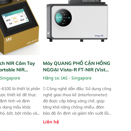
hỉ số ROI cho doanh
ch NIR Cầm Tay
Máy QUANG PHỔ CẬN HỒNG
ortable NIR
NGOẠI Vista-R FT-NIR (Vista-
R FT-NIR Analyzer)
 Singapore
Hãng sx:
IAS - Singapore
-6100 là thiết bị phân
 Công nghệ dẫn đầu: Sử dụng công
ược thiết kế để thực
nghệ giao thoa kế (interferometer)
định tính và định
đã được cấp bằng sáng chế, giúp
ều dạng mẫu khác
tăng khả năng chống nhiễu, đảm
hỏ, bột, bột nhão và
bảo độ ổn định và giảm tần suất lỗi.
t bị này cho phép bất
 Phạm vi ứng dụng rộng: Đáp ứng
Liên hệ
hể thực hiện phân tích
nhu cầu kiểm tra đa dạng mẫu mã