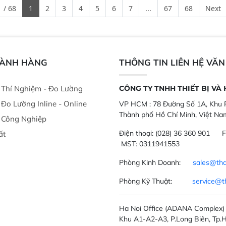
ong xưởng sản
nghiêm ngặt.  Cam kết: Mang lại
đa thành phần 
 / 68
1
2
3
4
5
6
7
...
67
68
Next
goài đồng
khả năng theo dõi thông số theo
đơn giản, mọi l
thời gian thực và trực quan hóa dữ
dùng : phân tí
liệu để tăng chỉ số ROI cho doanh
thức ăn chăn nu
nghiệp.
phẩm, nông sản
GÀNH HÀNG
THÔNG TIN LIÊN HỆ VĂ
ị Thí Nghiệm - Đo Lường
CÔNG TY TNHH THIẾT BỊ VÀ
ị Đo Lường Inline - Online
VP HCM :
78 Đường Số 1A, Khu P
Thành phố Hồ Chí Minh, Việt Na
ị Công Nghiệp
Điện thoại:
(028) 36 360 901
F
ất
MST: 0311941553
Phòng Kinh Doanh:
sales@tha
Phòng Kỹ Thuật:
service@t
Ha Noi Office
(ADANA Complex)
Khu A1-A2-A3, P.Long Biên, Tp.H