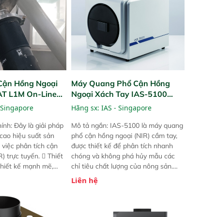
Cận Hồng Ngoại
Máy Quang Phổ Cận Hồng
PAT L1M On-Line
Ngoại Xách Tay IAS-5100
Portable NIR Analyzer
 Singapore
Hãng sx:
IAS - Singapore
ính: Đây là giải pháp
Mô tả ngắn: IAS-5100 là máy quang
 cao hiệu suất sản
phổ cận hồng ngoại (NIR) cầm tay,
 việc phân tích cận
được thiết kế để phân tích nhanh
) trực tuyến.  Thiết
chóng và không phá hủy mẫu các
 thiết kế mạnh mẽ,
chỉ tiêu chất lượng của nông sản.
 trợ tản nhiệt tăng
Phạm vi sử dụng: Thiết bị linh hoạt
Liên hệ
a kiểm tra áp suất
cho nhiều kịch bản khác nhau như
 Cam kết: Mang lại
tại điểm thu mua, trong xưởng sản
dõi thông số theo
xuất hoặc trực tiếp ngoài đồng
và trực quan hóa dữ
ruộng.