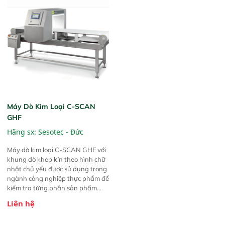
Máy Dò Kim Loại C-SCAN
GHF
Hãng sx:
Sesotec - Đức
Máy dò kim loại C-SCAN GHF với
khung dò khép kín theo hình chữ
nhật chủ yếu được sử dụng trong
ngành công nghiệp thực phẩm để
kiểm tra từng phần sản phẩm
hoặc mảnh nguyên liệu trên băng
Liên hệ
tải . Sản phẩm dò tất cả các tạp
chất kim loại từ tính và phi từ tính