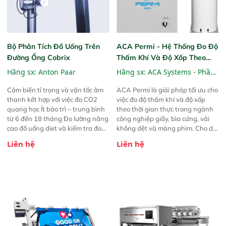
Bộ Phân Tích Đồ Uống Trên
ACA Permi - Hệ Thống Đo Độ
Đường Ống Cobrix
Thấm Khí Và Độ Xốp Theo
Thời Gian Thực
Hãng sx:
Anton Paar
Hãng sx:
ACA Systems - Phần
Lan
Cảm biến tỉ trọng và vận tốc âm
ACA Permi là giải pháp tối ưu cho
thanh kết hợp với việc đo CO2
việc đo độ thấm khí và độ xốp
quang học Ít bảo trì – trung bình
theo thời gian thực trong ngành
từ 6 đến 18 tháng Đo lường nâng
công nghiệp giấy, bìa cứng, vải
cao đồ uống diet và kiểm tra đo
không dệt và màng phim. Cho dù
lường Cài đặt theo sản phẩm với
bạn đang sản xuất giấy kraft làm
Liên hệ
Liên hệ
giá trị tốt nhất Tùy chọn lắp đặt
bao tải, giấy lọc hay màng ngăn
inline và lắp đặt bypass
pin, Permi giúp bạn kiểm soát mọi
thứ – trước khi những vấn đề nhỏ
trở thành vấn đề lớn.