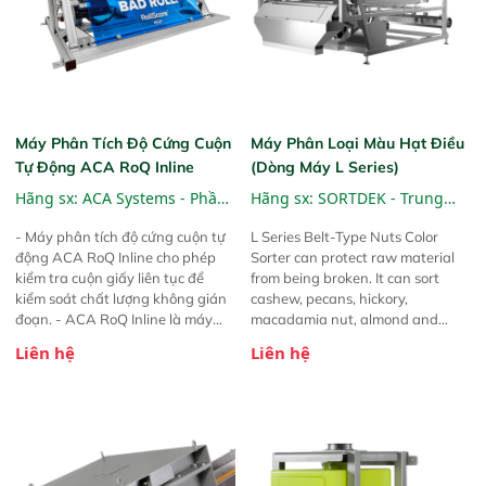
Máy Phân Tích Độ Cứng Cuộn
Máy Phân Loại Màu Hạt Điều
Tự Động ACA RoQ Inline
(dòng Máy L Series)
Hãng sx:
ACA Systems - Phần
Hãng sx:
SORTDEK - Trung
Lan
Quốc
- Máy phân tích độ cứng cuộn tự
L Series Belt-Type Nuts Color
động ACA RoQ Inline cho phép
Sorter can protect raw material
kiểm tra cuộn giấy liên tục để
from being broken. It can sort
kiểm soát chất lượng không gián
cashew, pecans, hickory,
đoạn. - ACA RoQ Inline là máy
macadamia nut, almond and
phân tích độ cứng cuộn hoàn
others. Foreign materials like
Liên hệ
Liên hệ
toàn tự động được thiết kế để lắp
stone can be detected and
đặt trực tiếp vào dây chuyền sản
removed from the raw material. L
xuất. Nó đo độ cứng của từng
sereis color sorter always provides
cuộn giấy sau máy cuộn và trước
customers with intelligent,
khi đóng gói mà không cần can
professional and
thiệp thủ công.
comprehensiesorting solutions.