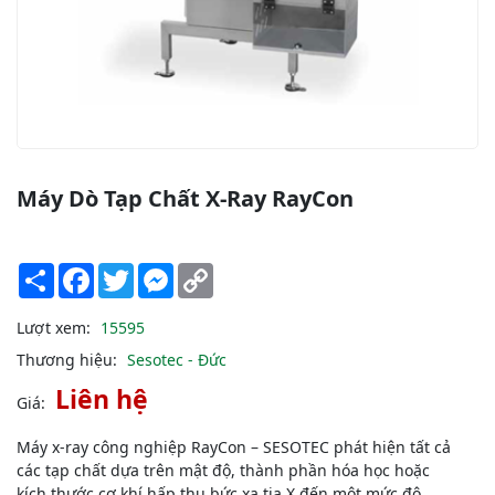
Máy Dò Tạp Chất X-Ray RayCon
Share
Facebook
Twitter
Messenger
Copy
Link
Lượt xem:
15595
Thương hiệu:
Sesotec - Đức
Liên hệ
Giá:
Máy x-ray công nghiệp RayCon – SESOTEC phát hiện tất cả
các tạp chất dựa trên mật độ, thành phần hóa học hoặc
kích thước cơ khí hấp thụ bức xạ tia X đến một mức độ