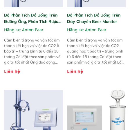
Bộ Phân Tích Đồ Uống Trên
Bộ Phân Tích Đồ Uống Trên
Đường Ống, Phân Tích Rượu
Dây Chuyền Beer Monitor
Wine Monitor
Hãng sx:
Anton Paar
Hãng sx:
Anton Paar
Cảm biến tỉ trọng và vận tốc âm
Cảm biến tỉ trọng và vận tốc âm
thanh kết hợp với việc đo CO2 Ít
thanh kết hợp với việc đo CO2
bảo trì – trung bình từ 6 đến 18
quang học Ít bảo trì – trung bình
tháng Cài đặt theo sản phẩm với
từ 6 đến 18 tháng Cài đặt theo
giá trị tốt nhất Ống dao động
sản phẩm với giá trị tốt nhất Lắp
hình W Xử lý tín hiệu số
đặt inline Xử lý tín hiệu số
Liên hệ
Liên hệ