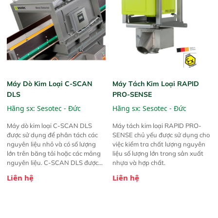
Máy Dò Kim Loại C-SCAN
Máy Tách Kim Loại RAPID
DLS
PRO-SENSE
Hãng sx:
Sesotec - Đức
Hãng sx:
Sesotec - Đức
Máy dò kim loại C-SCAN DLS
Máy tách kim loại RAPID PRO-
được sử dụng để phân tách các
SENSE chủ yếu được sử dụng cho
nguyên liệu nhỏ và có số lượng
việc kiểm tra chất lượng nguyên
lớn trên băng tải hoặc các mảng
liệu số lượng lớn trong sản xuất
nguyên liệu. C-SCAN DLS được
nhựa và hợp chất.
sử dụng để bảo vệ máy móc cho
Liên hệ
Liên hệ
các máy tạo hạt, máy cắt, máy
nghiền, máy cán lò, máy cưa đai,
máy bào, và nhiều loại máy khác.