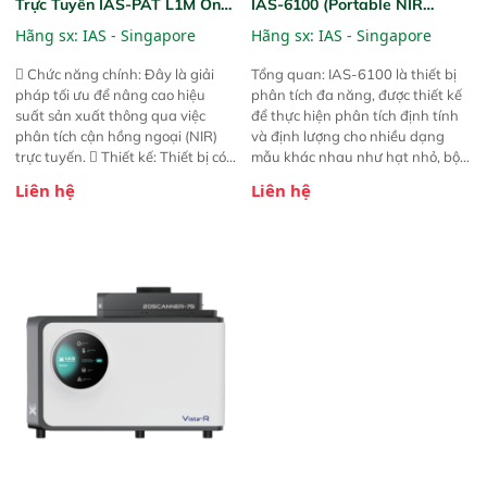
Trực Tuyến IAS-PAT L1M On-
IAS-6100 (Portable NIR
Line NIR
Analyzer)
Hãng sx:
IAS - Singapore
Hãng sx:
IAS - Singapore
 Chức năng chính: Đây là giải
Tổng quan: IAS-6100 là thiết bị
pháp tối ưu để nâng cao hiệu
phân tích đa năng, được thiết kế
suất sản xuất thông qua việc
để thực hiện phân tích định tính
phân tích cận hồng ngoại (NIR)
và định lượng cho nhiều dạng
trực tuyến.  Thiết kế: Thiết bị có
mẫu khác nhau như hạt nhỏ, bột,
thiết kế mạnh mẽ, mô-đun hóa,
bột nhão và chất lỏng. Thiết bị
Liên hệ
Liên hệ
hỗ trợ tản nhiệt tăng cường và đã
này cho phép bất kỳ ai cũng có
qua kiểm tra áp suất nghiêm
thể thực hiện phân tích đa thành
ngặt.  Cam kết: Mang lại khả
phần chỉ với một nút bấm đơn
năng theo dõi thông số theo thời
giản, mọi lúc, mọi nơi. Chuyên
gian thực và trực quan hóa dữ
dùng : phân tích mẫu nguyên liệu
liệu để tăng chỉ số ROI cho doanh
thức ăn chăn nuôi, nguyên liệu
nghiệp.
thực phẩm, nông sản,..