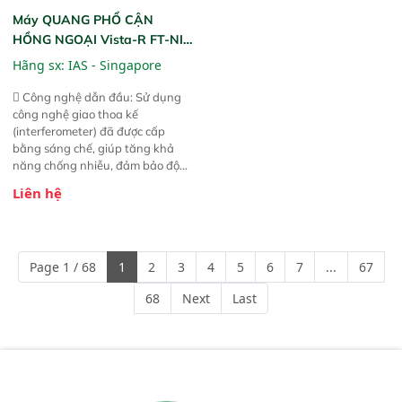
Máy QUANG PHỔ CẬN
HỒNG NGOẠI Vista-R FT-NIR
(Vista-R FT-NIR Analyzer)
Hãng sx:
IAS - Singapore
 Công nghệ dẫn đầu: Sử dụng
công nghệ giao thoa kế
(interferometer) đã được cấp
bằng sáng chế, giúp tăng khả
năng chống nhiễu, đảm bảo độ
ổn định và giảm tần suất lỗi. 
Liên hệ
Phạm vi ứng dụng rộng: Đáp ứng
nhu cầu kiểm tra đa dạng mẫu
mã và thông số trong nhiều
ngành công nghiệp khác nhau. 
Page 1 / 68
1
2
3
4
5
6
7
...
67
Độ nhạy cao: Trang bị đầu dò
InGaAs độ nhạy cao, cung cấp
68
Next
Last
phản hồi phổ tuyến tính đầy đủ,
đảm bảo độ chính xác và khả
năng lặp lại tối ưu.