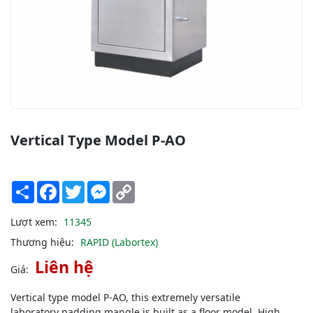
Vertical Type Model P-AO
Share
Facebook
Twitter
Messenger
Copy
Link
Lượt xem:
11345
Thương hiệu:
RAPID (Labortex)
Liên hệ
Giá:
Vertical type model P-AO, this extremely versatile
laboratory padding mangle is built as a floor model. High