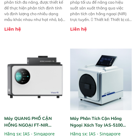
phân tích đa năng, được thiết kế
pháp tối ưu để nâng cao hiệu
để thực hiện phân tích định tính
suất sản xuất thông qua việc
và định lượng cho nhiều dạng
phân tích cận hồng ngoại (NIR)
mẫu khác nhau như hạt nhỏ, bột,
trực tuyến.  Thiết kế: Thiết bị có
bột nhão và chất lỏng. Thiết bị
thiết kế mạnh mẽ, mô-đun hóa,
Liên hệ
Liên hệ
này cho phép bất kỳ ai cũng có
hỗ trợ tản nhiệt tăng cường và đã
thể thực hiện phân tích đa thành
qua kiểm tra áp suất nghiêm
phần chỉ với một nút bấm đơn
ngặt.  Cam kết: Mang lại khả
giản, mọi lúc, mọi nơi. Chuyên
năng theo dõi thông số theo thời
dùng : phân tích mẫu nguyên liệu
gian thực và trực quan hóa dữ
thức ăn chăn nuôi, nguyên liệu
liệu để tăng chỉ số ROI cho doanh
thực phẩm, nông sản,..
nghiệp.
Máy QUANG PHỔ CẬN
Máy Phân Tích Cận Hồng
HỒNG NGOẠI FT-NIR
Ngoại Xách Tay IAS-5100
Analyzer Vista-R
(Portable NIR Analyzer)
Hãng sx:
IAS - Singapore
Hãng sx:
IAS - Singapore