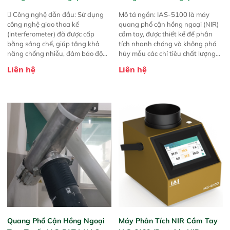
 Công nghệ dẫn đầu: Sử dụng
Mô tả ngắn: IAS-5100 là máy
công nghệ giao thoa kế
quang phổ cận hồng ngoại (NIR)
(interferometer) đã được cấp
cầm tay, được thiết kế để phân
bằng sáng chế, giúp tăng khả
tích nhanh chóng và không phá
năng chống nhiễu, đảm bảo độ
hủy mẫu các chỉ tiêu chất lượng
ổn định và giảm tần suất lỗi. 
của nông sản. Phạm vi sử dụng:
Liên hệ
Liên hệ
Phạm vi ứng dụng rộng: Đáp ứng
Thiết bị linh hoạt cho nhiều kịch
nhu cầu kiểm tra đa dạng mẫu
bản khác nhau như tại điểm thu
mã và thông số trong nhiều
mua, trong xưởng sản xuất hoặc
ngành công nghiệp khác nhau. 
trực tiếp ngoài đồng ruộng.
Độ nhạy cao: Trang bị đầu dò
InGaAs độ nhạy cao, cung cấp
phản hồi phổ tuyến tính đầy đủ,
đảm bảo độ chính xác và khả
năng lặp lại tối ưu.
Quang Phổ Cận Hồng Ngoại
Máy Phân Tích NIR Cầm Tay